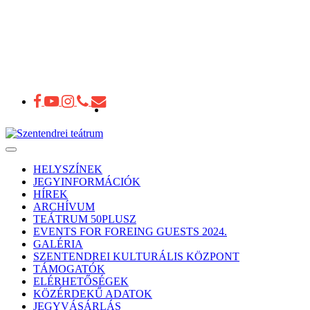
Toggle
navigation
HELYSZÍNEK
JEGYINFORMÁCIÓK
HÍREK
ARCHÍVUM
TEÁTRUM 50PLUSZ
EVENTS FOR FOREING GUESTS 2024.
GALÉRIA
SZENTENDREI KULTURÁLIS KÖZPONT
TÁMOGATÓK
ELÉRHETŐSÉGEK
KÖZÉRDEKŰ ADATOK
JEGYVÁSÁRLÁS