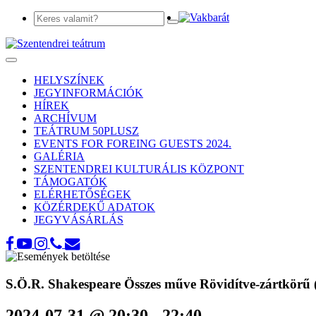
Toggle
navigation
HELYSZÍNEK
JEGYINFORMÁCIÓK
HÍREK
ARCHÍVUM
TEÁTRUM 50PLUSZ
EVENTS FOR FOREING GUESTS 2024.
GALÉRIA
SZENTENDREI KULTURÁLIS KÖZPONT
TÁMOGATÓK
ELÉRHETŐSÉGEK
KÖZÉRDEKŰ ADATOK
JEGYVÁSÁRLÁS
S.Ö.R. Shakespeare Összes műve Rövidítve-zártkörű (n
2024-07-31 @ 20:30
-
22:40