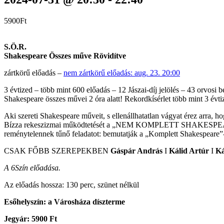
5900Ft
S.Ö.R.
Shakespeare Összes műve Rövidítve
zártkörű előadás –
nem zártkörű előadás: aug. 23. 20:00
3 évtized – több mint 600 előadás – 12 Jászai-díj jelölés – 43 orvosi 
Shakespeare összes művei 2 óra alatt! Rekordkísérlet több mint 3 évt
Aki szereti Shakespeare műveit, s ellenállhatatlan vágyat érez arra, 
Bízza rekeszizmai működtetését a „NEM KOMPLETT SHAKESPEARE MŰ
reménytelennek tűnő feladatot: bemutatják a „Komplett Shakespeare”
CSAK FŐBB SZEREPEKBEN
Gáspár András
I
Kálid Artúr
I
Ká
A 6Szín előadása.
Az előadás hossza: 130 perc, szünet nélkül
Esőhelyszín: a Városháza díszterme
Jegyár: 5900 Ft