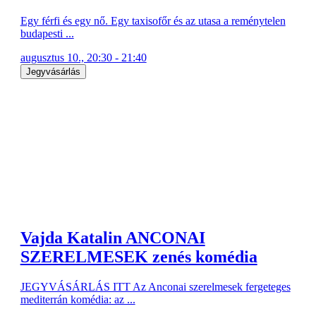
Egy férfi és egy nő. Egy taxisofőr és az utasa a reménytelen
budapesti ...
augusztus 10., 20:30 - 21:40
Jegyvásárlás
Vajda Katalin ANCONAI
SZERELMESEK zenés komédia
JEGYVÁSÁRLÁS ITT Az Anconai szerelmesek fergeteges
mediterrán komédia: az ...