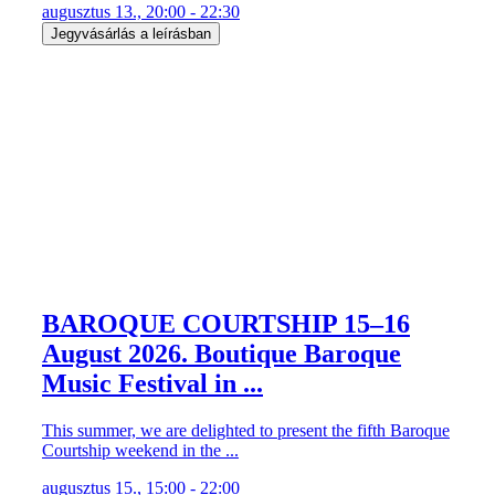
augusztus 13., 20:00 - 22:30
Jegyvásárlás a leírásban
BAROQUE COURTSHIP 15–16
August 2026. Boutique Baroque
Music Festival in ...
This summer, we are delighted to present the fifth Baroque
Courtship weekend in the ...
augusztus 15., 15:00 - 22:00