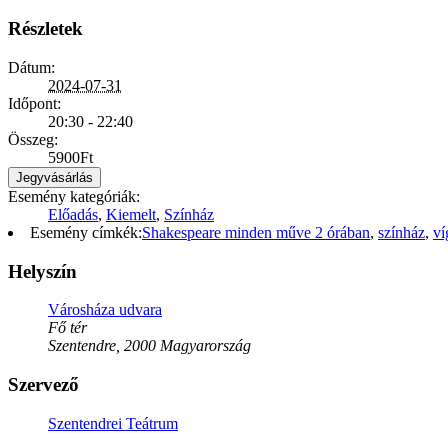
Részletek
Dátum:
2024-07-31
Időpont:
20:30 - 22:40
Összeg:
5900Ft
Jegyvásárlás
Esemény kategóriák:
Előadás
,
Kiemelt
,
Színház
Esemény címkék:
Shakespeare minden műve 2 órában
,
színház
,
ví
Helyszín
Városháza udvara
Fő tér
Szentendre
,
2000
Magyarország
Szervező
Szentendrei Teátrum