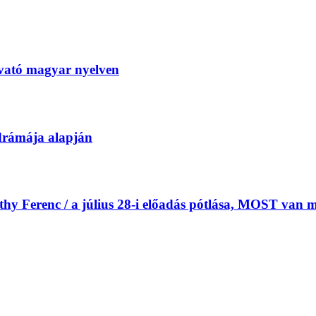
tó magyar nyelven
drámája alapján
Ferenc / a július 28-i előadás pótlása, MOST van m