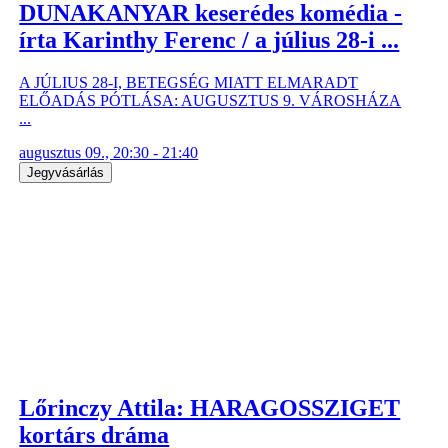
DUNAKANYAR keserédes komédia -
írta Karinthy Ferenc / a július 28-i ...
A JÚLIUS 28-I, BETEGSÉG MIATT ELMARADT
ELŐADÁS PÓTLÁSA: AUGUSZTUS 9. VÁROSHÁZA
...
augusztus 09., 20:30 - 21:40
Jegyvásárlás
Lőrinczy Attila: HARAGOSSZIGET
kortárs dráma