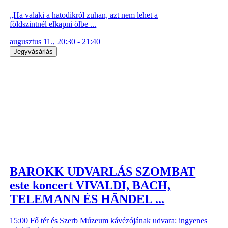
„Ha valaki a hatodikról zuhan, azt nem lehet a
földszintnél elkapni ölbe ...
augusztus 11., 20:30 - 21:40
Jegyvásárlás
BAROKK UDVARLÁS SZOMBAT
este koncert VIVALDI, BACH,
TELEMANN ÉS HÄNDEL ...
15:00 Fő tér és Szerb Múzeum kávézójának udvara: ingyenes