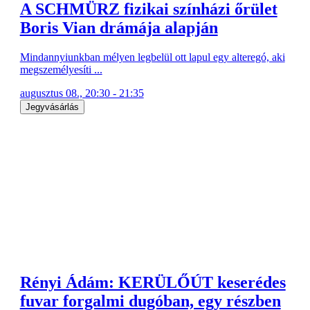
A SCHMÜRZ fizikai színházi őrület
Boris Vian drámája alapján
Mindannyiunkban mélyen legbelül ott lapul egy alteregó, aki
megszemélyesíti ...
augusztus 08., 20:30 - 21:35
Jegyvásárlás
Rényi Ádám: KERÜLŐÚT keserédes
fuvar forgalmi dugóban, egy részben