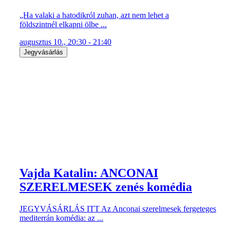
„Ha valaki a hatodikról zuhan, azt nem lehet a
földszintnél elkapni ölbe ...
augusztus 10., 20:30 - 21:40
Jegyvásárlás
Vajda Katalin: ANCONAI
SZERELMESEK zenés komédia
JEGYVÁSÁRLÁS ITT Az Anconai szerelmesek fergeteges
mediterrán komédia: az ...