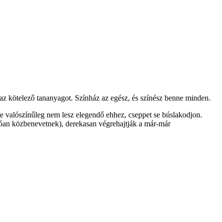
maz kötelező tananyagot. Színház az egész, és színész benne minden.
sze valószínűleg nem lesz elegendő ehhez, cseppet se búslakodjon.
közbenevetnek), derekasan végrehajtják a már-már