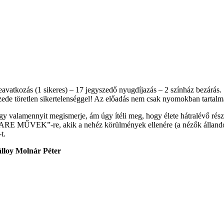
beavatkozás (1 sikeres) – 17 jegyszedő nyugdíjazás – 2 színház bezárás.
izede töretlen sikertelenséggel! Az előadás nem csak nyomokban tartal
hogy valamennyit megismerje, ám úgy ítéli meg, hogy élete hátralévő ré
VEK”-re, akik a nehéz körülmények ellenére (a nézők állandóan 
-t.
lloy Molnár Péter