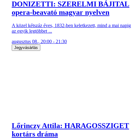
DONIZETTI: SZERELMI BÁJITAL
opera-beavató magyar nyelven
A közel kétszáz éves, 1832-ben keletkezett, mind a mai napig
az egyik legtöbbet ...
augusztus 08., 20:00 - 21:30
Jegyvásárlás
Lőrinczy Attila: HARAGOSSZIGET
kortárs dráma