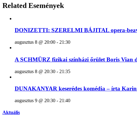
Related Események
DONIZETTI: SZERELMI BÁJITAL opera-beava
augusztus 8 @ 20:00
-
21:30
A SCHMÜRZ fizikai színházi őrület Boris Vian 
augusztus 8 @ 20:30
-
21:35
DUNAKANYAR keserédes komédia – írta Karinthy 
augusztus 9 @ 20:30
-
21:40
Aktuális