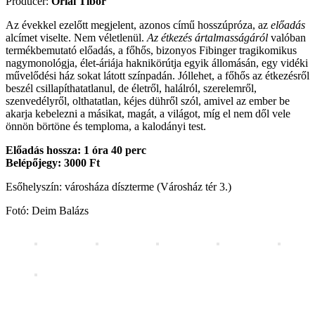
Producer:
Orlai Tibor
Az évekkel ezelőtt megjelent, azonos című hosszúpróza, az
előadás
alcímet viselte. Nem véletlenül.
Az étkezés ártalmasságáról
valóban
termékbemutató előadás, a főhős, bizonyos Fibinger tragikomikus
nagymonológja, élet-áriája haknikörútja egyik állomásán, egy vidéki
művelődési ház sokat látott színpadán. Jóllehet, a főhős az étkezésről
beszél csillapíthatatlanul, de életről, halálról, szerelemről,
szenvedélyről, olthatatlan, kéjes dühről szól, amivel az ember be
akarja kebelezni a másikat, magát, a világot, míg el nem dől vele
önnön börtöne és temploma, a kalodányi test.
Előadás hossza: 1 óra 40 perc
Belépőjegy: 3000 Ft
Esőhelyszín: városháza díszterme (Városház tér 3.)
Fotó: Deim Balázs
Részletek