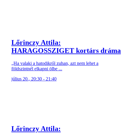
Lőrinczy Attila:
HARAGOSSZIGET kortárs dráma
„Ha valaki a hatodikról zuhan, azt nem lehet a
földszintnél elkapni ölbe ...
július 20., 20:30 - 21:40
Lőrinczy Attila:
HARAGOSSZIGET kortárs dráma
„Ha valaki a hatodikról zuhan, azt nem lehet a
földszintnél elkapni ölbe ...
július 19., 20:30 - 21:40