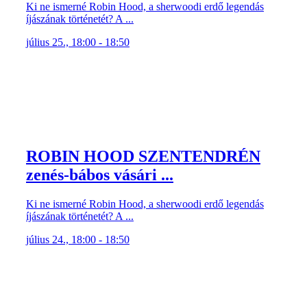
ROBIN HOOD SZENTENDRÉN
zenés-bábos vásári ...
Ki ne ismerné Robin Hood, a sherwoodi erdő legendás
íjászának történetét? A ...
július 24., 18:00 - 18:50
Jon Fosse: REGGEL ÉS ESTE
… és a kisember megérkezik a rideg világba és magára
marad, leszakad Martáról, ...