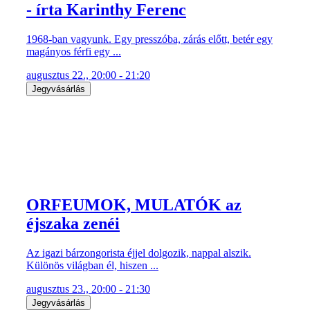
ORFEUMOK, MULATÓK az
éjszaka zenéi
Az igazi bárzongorista éjjel dolgozik, nappal alszik.
Különös világban él, hiszen ...
augusztus 23., 20:00 - 21:30
Jegyvásárlás