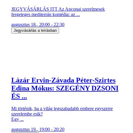
Lázár Ervin-Závada Péter-Szirtes
Edina Mókus: SZEGÉNY DZSONI
ÉS ...
Mi történik, ha a világ legszabadabb embere egyszerre
szerelembe esik?
Egy ...
augusztus 19., 19:00 - 20:20
Jegyvásárlás