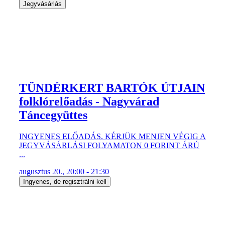
TÜNDÉRKERT BARTÓK ÚTJAIN
folklórelőadás - Nagyvárad
Táncegyüttes
INGYENES ELŐADÁS. KÉRJÜK MENJEN VÉGIG A
JEGYVÁSÁRLÁSI FOLYAMATON 0 FORINT ÁRÚ
...
augusztus 20., 20:00 - 21:30
Ingyenes, de regisztrálni kell
LÁTHATATLAN JÁTÉK Földes
Eszter és Kovács Adrián zenés
színházi ...