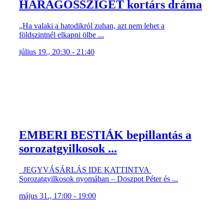
EMBERI BESTIÁK bepillantás a
sorozatgyilkosok ...
JEGYVÁSÁRLÁS IDE KATTINTVA
Sorozatgyilkosok nyomában – Doszpot Péter és ...
május 31., 17:00 - 19:00
EgyÉletem: CSUJA IMRE //
életrajzi stand-up est