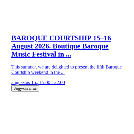
August 2026. Boutique Baroque
Music Festival in ...
This summer, we are delighted to present the fifth Baroque
Courtship weekend in the ...
augusztus 15., 15:00 - 22:00
Jegyvásárlás
Vajda Katalin ANCONAI
SZERELMESEK zenés komédia
Az Anconai szerelmesek fergeteges mediterrán komédia:
az imádnivalóan bolondos ...
augusztus 15., 20:00 - 22:30