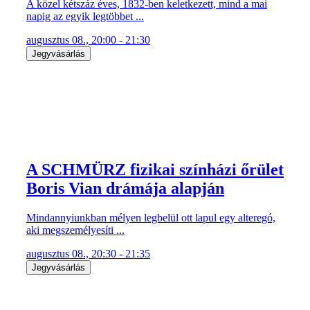
A SCHMÜRZ fizikai színházi őrület
Boris Vian drámája alapján
Mindannyiunkban mélyen legbelül ott lapul egy alteregó,
aki megszemélyesíti ...
augusztus 08., 20:30 - 21:35
Jegyvásárlás
DUNAKANYAR keserédes komédia
- írta Karinthy Ferenc / a július 28-i