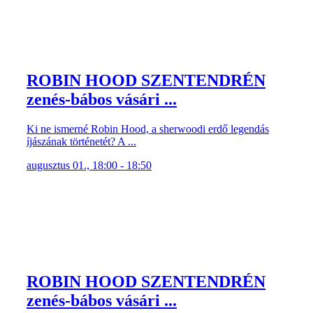
zenés-bábos vásári ...
Ki ne ismerné Robin Hood, a sherwoodi erdő legendás
íjászának történetét? A ...
augusztus 01., 18:00 - 18:50
ROBIN HOOD SZENTENDRÉN
zenés-bábos vásári ...
Ki ne ismerné Robin Hood, a sherwoodi erdő legendás
íjászának történetét? A ...
július 31., 18:00 - 18:50