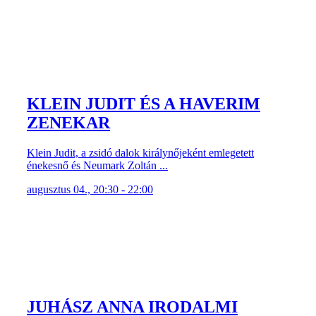
KLEIN JUDIT ÉS A HAVERIM
ZENEKAR
Klein Judit, a zsidó dalok királynőjeként emlegetett
énekesnő és Neumark Zoltán ...
augusztus 04., 20:30 - 22:00
JUHÁSZ ANNA IRODALMI
SZALON: SHAKESPEARE
Adott egy 52 évet élt író, aki meghódította a világot.
Amiről írt: szerelem, ...
augusztus 03., 20:30 - 22:00