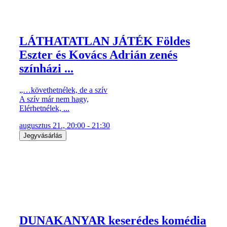
„…követhetnélek, de a szív
A szív már nem hagy,
Elérhetnélek, ...
augusztus 21., 20:00 - 21:30
Jegyvásárlás
DUNAKANYAR keserédes komédia
- írta Karinthy Ferenc
1968-ban vagyunk. Egy presszóba, zárás előtt, betér egy
magányos férfi egy ...
augusztus 22., 20:00 - 21:20
Jegyvásárlás