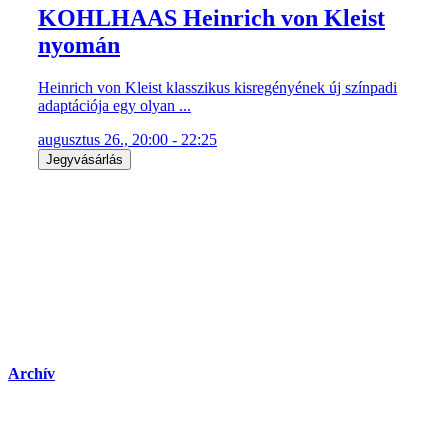
Jegyvásárlás
Archív
Lázár Ervin-Závada Péter-Szirtes
Edina ...
TOVÁBBI IDŐPONT: 2026. AUG. 19. Mi történik, ha a
világ legszabadabb embere ...