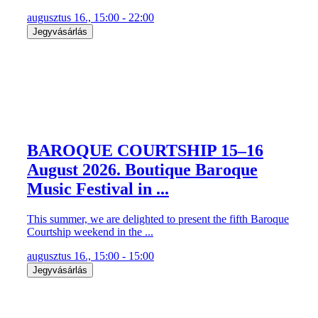
BAROQUE COURTSHIP 15–16
August 2026. Boutique Baroque
Music Festival in ...
This summer, we are delighted to present the fifth Baroque
Courtship weekend in the ...
augusztus 16., 15:00 - 15:00
Jegyvásárlás
Vajda Katalin: ANCONAI
SZERELMESEK zenés komédia