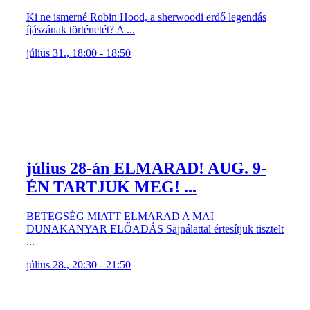
július 28-án ELMARAD! AUG. 9-
ÉN TARTJUK MEG! ...
BETEGSÉG MIATT ELMARAD A MAI
DUNAKANYAR ELŐADÁS Sajnálattal értesítjük tisztelt
...
július 28., 20:30 - 21:50
Shakespeare-Nagy Feró: HAMLET
- a SICC ...