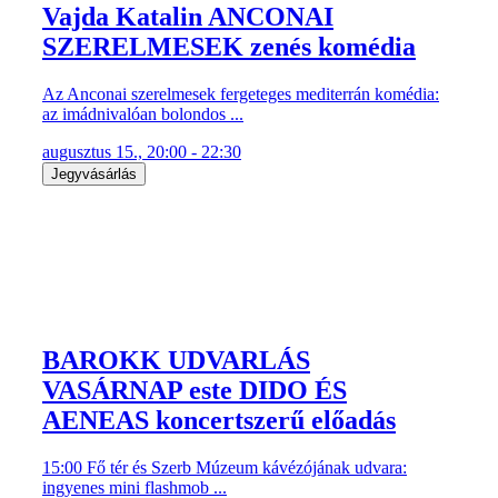
Jegyvásárlás
BAROKK UDVARLÁS
VASÁRNAP este DIDO ÉS
AENEAS koncertszerű előadás
15:00 Fő tér és Szerb Múzeum kávézójának udvara:
ingyenes mini flashmob ...
augusztus 16., 15:00 - 22:00
Jegyvásárlás