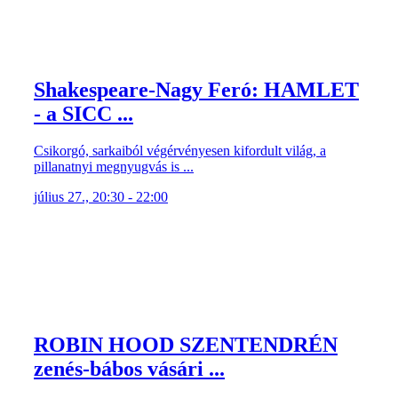
Csikorgó, sarkaiból végérvényesen kifordult világ, a
pillanatnyi megnyugvás is ...
július 27., 20:30 - 22:00
ROBIN HOOD SZENTENDRÉN
zenés-bábos vásári ...
Ki ne ismerné Robin Hood, a sherwoodi erdő legendás
íjászának történetét? A ...
július 25., 18:00 - 18:50