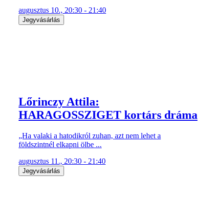
Lőrinczy Attila:
HARAGOSSZIGET kortárs dráma
„Ha valaki a hatodikról zuhan, azt nem lehet a
földszintnél elkapni ölbe ...
augusztus 11., 20:30 - 21:40
Jegyvásárlás
Vajda Katalin: ANCONAI
SZERELMESEK zenés komédia
JEGYVÁSÁRLÁS ITT Az Anconai szerelmesek