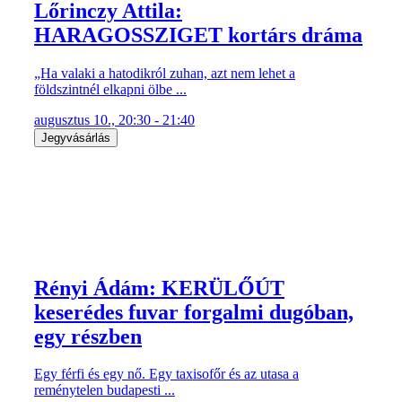
Jegyvásárlás
Rényi Ádám: KERÜLŐÚT
keserédes fuvar forgalmi dugóban,
egy részben
Egy férfi és egy nő. Egy taxisofőr és az utasa a
reménytelen budapesti ...
augusztus 10., 20:30 - 21:40
Jegyvásárlás