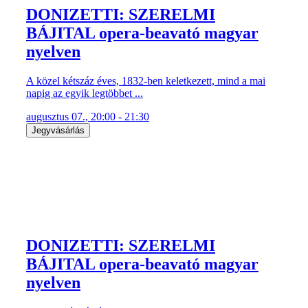
augusztus 07., 20:00 - 21:30
Jegyvásárlás
DONIZETTI: SZERELMI
BÁJITAL opera-beavató magyar
nyelven
A közel kétszáz éves, 1832-ben keletkezett, mind a mai
napig az egyik legtöbbet ...
augusztus 08., 20:00 - 21:30
Jegyvásárlás