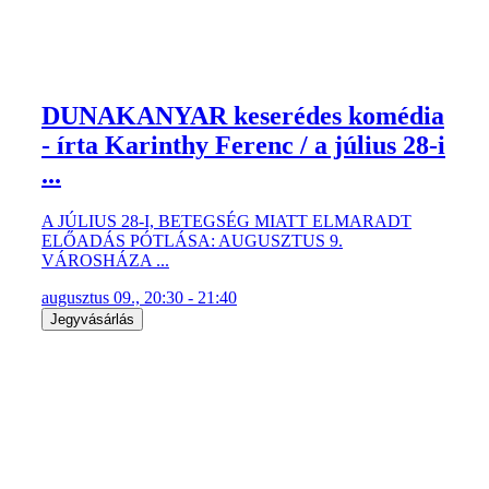
...
A JÚLIUS 28-I, BETEGSÉG MIATT ELMARADT
ELŐADÁS PÓTLÁSA: AUGUSZTUS 9.
VÁROSHÁZA ...
augusztus 09., 20:30 - 21:40
Jegyvásárlás
Lőrinczy Attila:
HARAGOSSZIGET kortárs dráma
„Ha valaki a hatodikról zuhan, azt nem lehet a
földszintnél elkapni ölbe ...
augusztus 10., 20:30 - 21:40