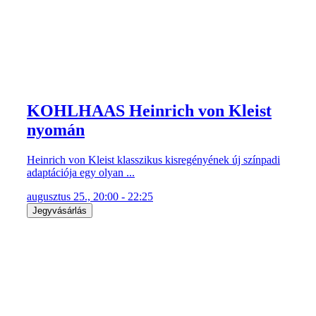
KOHLHAAS Heinrich von Kleist
nyomán
Heinrich von Kleist klasszikus kisregényének új színpadi
adaptációja egy olyan ...
augusztus 25., 20:00 - 22:25
Jegyvásárlás
KOHLHAAS Heinrich von Kleist
nyomán
Heinrich von Kleist klasszikus kisregényének új színpadi
adaptációja egy olyan ...
augusztus 26., 20:00 - 22:25