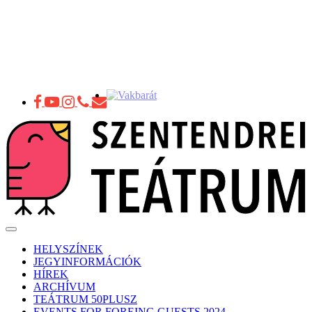
Toggle
navigation
HELYSZÍNEK
JEGYINFORMÁCIÓK
HÍREK
ARCHÍVUM
TEÁTRUM 50PLUSZ
EVENTS FOR FOREING GUESTS 2024.