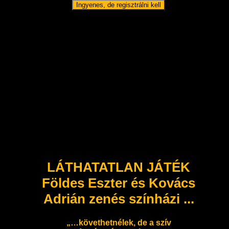
Ingyenes, de regisztrálni kell
LÁTHATATLAN JÁTÉK
Földes Eszter és Kovács
Adrián zenés színházi ...
„…követhetnélek, de a szív