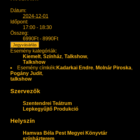
Dátum:
2024-12-01
Időpont:
17:00 - 18:30
Összeg:
6990Ft - 8990Ft
Jegyvásárlás
Esemény kategóriák:
Kiemelt
,
Színház
,
Talkshow
,
Talkshow
Esemény címkék:
Kadarkai Endre
,
Molnár Piroska
,
Pogány Judit
,
talkshow
Szervezők
Szentendrei Teátrum
Lepkegyűjtő Produkció
Helyszín
Hamvas Béla Pest Megyei Könyvtár
színházterem