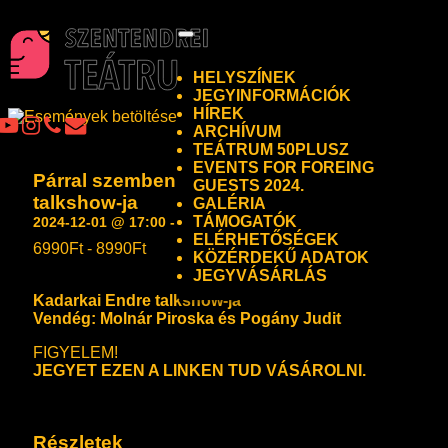
Toggle
navigation
HELYSZÍNEK
JEGYINFORMÁCIÓK
HÍREK
ARCHÍVUM
TEÁTRUM 50PLUSZ
EVENTS FOR FOREING
Párral szemben – Kadarkai Endre
GUESTS 2024.
talkshow-ja
GALÉRIA
TÁMOGATÓK
2024-12-01 @ 17:00
-
18:30
ELÉRHETŐSÉGEK
6990Ft - 8990Ft
KÖZÉRDEKŰ ADATOK
JEGYVÁSÁRLÁS
Kadarkai Endre talkshow-ja
Vendég: Molnár Piroska és Pogány Judit
FIGYELEM!
JEGYET EZEN A LINKEN TUD VÁSÁROLNI.
Részletek