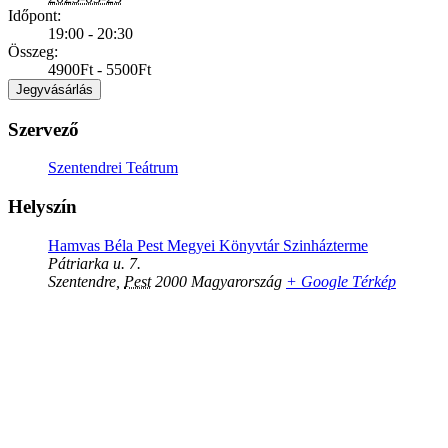
Időpont:
19:00 - 20:30
Összeg:
4900Ft - 5500Ft
Jegyvásárlás
Szervező
Szentendrei Teátrum
Helyszín
Hamvas Béla Pest Megyei Könyvtár Szinházterme
Pátriarka u. 7.
Szentendre
,
Pest
2000
Magyarország
+ Google Térkép