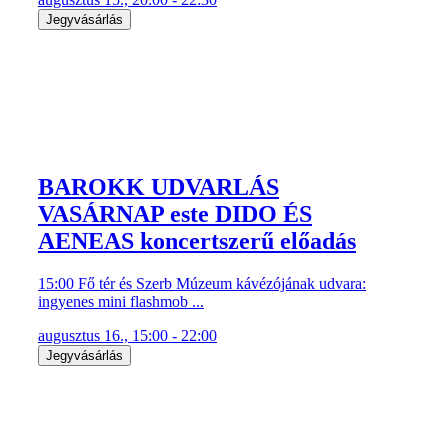
Jegyvásárlás
BAROKK UDVARLÁS
VASÁRNAP este DIDO ÉS
AENEAS koncertszerű előadás
15:00 Fő tér és Szerb Múzeum kávézójának udvara:
ingyenes mini flashmob ...
augusztus 16., 15:00 - 22:00
Jegyvásárlás