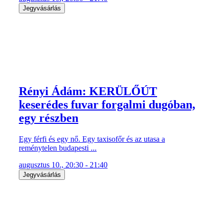
Jegyvásárlás
Rényi Ádám: KERÜLŐÚT
keserédes fuvar forgalmi dugóban,
egy részben
Egy férfi és egy nő. Egy taxisofőr és az utasa a
reménytelen budapesti ...
augusztus 10., 20:30 - 21:40
Jegyvásárlás