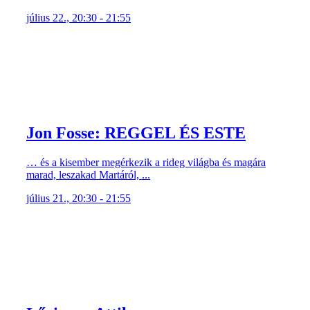
július 22., 20:30 - 21:55
Jon Fosse: REGGEL ÉS ESTE
… és a kisember megérkezik a rideg világba és magára
marad, leszakad Martáról, ...
július 21., 20:30 - 21:55