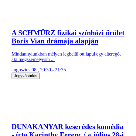
A SCHMÜRZ fizikai színházi őrület
Boris Vian drámája alapján
Mindannyiunkban mélyen legbelül ott lapul egy alteregó,
aki megszemélyesíti ...
augusztus 08., 20:30 - 21:35
Jegyvásárlás
DUNAKANYAR keserédes komédia
- írta Karinthy Ferenc / a július 28-i