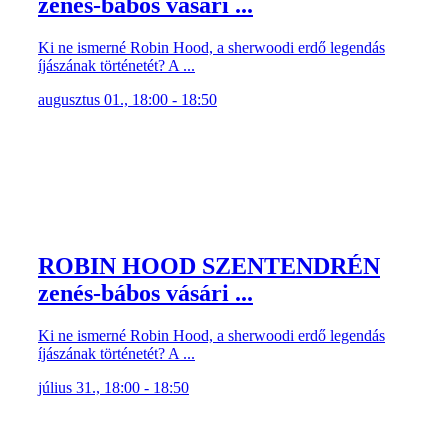
zenés-bábos vásári ...
Ki ne ismerné Robin Hood, a sherwoodi erdő legendás
íjászának történetét? A ...
augusztus 01., 18:00 - 18:50
ROBIN HOOD SZENTENDRÉN
zenés-bábos vásári ...
Ki ne ismerné Robin Hood, a sherwoodi erdő legendás
íjászának történetét? A ...
július 31., 18:00 - 18:50