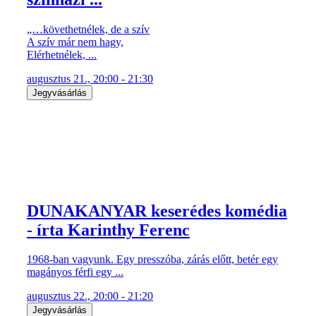
„…követhetnélek, de a szív
A szív már nem hagy,
Elérhetnélek, ...
augusztus 21., 20:00 - 21:30
Jegyvásárlás
DUNAKANYAR keserédes komédia
- írta Karinthy Ferenc
1968-ban vagyunk. Egy presszóba, zárás előtt, betér egy
magányos férfi egy ...
augusztus 22., 20:00 - 21:20
Jegyvásárlás