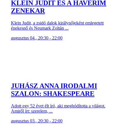
KLEIN JUDIT ÉS A HAVERIM
ZENEKAR
Klein Judit, a zsidó dalok királynőjeként emlegetett
énekesnő és Neumark Zoltán ...
augusztus 04., 20:30 - 22:00
JUHÁSZ ANNA IRODALMI
SZALON: SHAKESPEARE
Adott egy 52 évet élt író, aki meghódította a világot.
Amiről írt: szerelem, ...
augusztus 03., 20:30 - 22:00