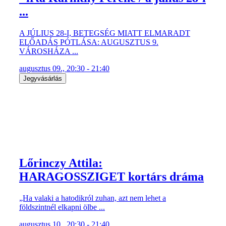
...
A JÚLIUS 28-I, BETEGSÉG MIATT ELMARADT
ELŐADÁS PÓTLÁSA: AUGUSZTUS 9.
VÁROSHÁZA ...
augusztus 09., 20:30 - 21:40
Jegyvásárlás
Lőrinczy Attila:
HARAGOSSZIGET kortárs dráma
„Ha valaki a hatodikról zuhan, azt nem lehet a
földszintnél elkapni ölbe ...
augusztus 10., 20:30 - 21:40