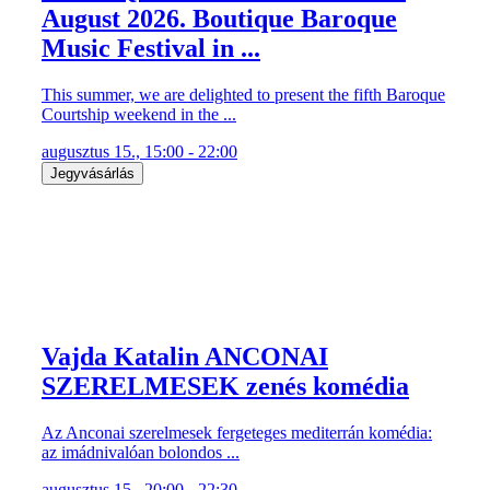
August 2026. Boutique Baroque
Music Festival in ...
This summer, we are delighted to present the fifth Baroque
Courtship weekend in the ...
augusztus 15., 15:00 - 22:00
Jegyvásárlás
Vajda Katalin ANCONAI
SZERELMESEK zenés komédia
Az Anconai szerelmesek fergeteges mediterrán komédia:
az imádnivalóan bolondos ...
augusztus 15., 20:00 - 22:30