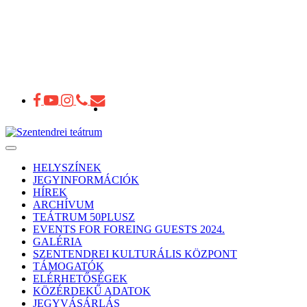
Toggle
navigation
HELYSZÍNEK
JEGYINFORMÁCIÓK
HÍREK
ARCHÍVUM
TEÁTRUM 50PLUSZ
EVENTS FOR FOREING GUESTS 2024.
GALÉRIA
SZENTENDREI KULTURÁLIS KÖZPONT
TÁMOGATÓK
ELÉRHETŐSÉGEK
KÖZÉRDEKŰ ADATOK
JEGYVÁSÁRLÁS