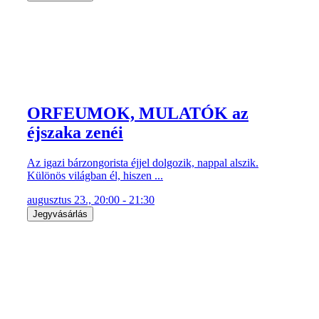
ORFEUMOK, MULATÓK az
éjszaka zenéi
Az igazi bárzongorista éjjel dolgozik, nappal alszik.
Különös világban él, hiszen ...
augusztus 23., 20:00 - 21:30
Jegyvásárlás