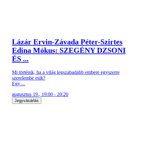
Lázár Ervin-Závada Péter-Szirtes
Edina Mókus: SZEGÉNY DZSONI
ÉS ...
Mi történik, ha a világ legszabadabb embere egyszerre
szerelembe esik?
Egy ...
augusztus 19., 19:00 - 20:20
Jegyvásárlás