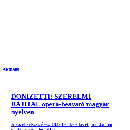
Aktuális
DONIZETTI: SZERELMI
BÁJITAL opera-beavató magyar
nyelven
A közel kétszáz éves, 1832-ben keletkezett, mind a mai
napig az egyik legtöbbet ...