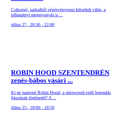
Csikorgó, sarkaiból végérvényesen kifordult világ, a
pillanatnyi megnyugvás is ...
július 27., 20:30 - 22:00
ROBIN HOOD SZENTENDRÉN
zenés-bábos vásári ...
Ki ne ismerné Robin Hood, a sherwoodi erdő legendás
íjászának történetét? A ...
július 25., 18:00 - 18:50