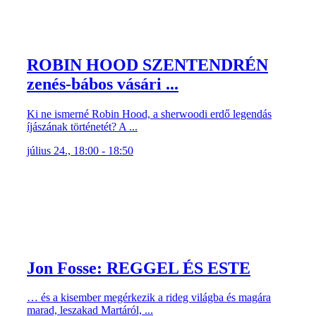
ROBIN HOOD SZENTENDRÉN
zenés-bábos vásári ...
Ki ne ismerné Robin Hood, a sherwoodi erdő legendás
íjászának történetét? A ...
július 24., 18:00 - 18:50
Jon Fosse: REGGEL ÉS ESTE
… és a kisember megérkezik a rideg világba és magára
marad, leszakad Martáról, ...