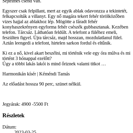
Sejtelmes csend van.
Egyszer csak felpillant, mert az egyik ablak odavonzza a tekintetét,
felkapcsolták a villanyt. Egy nő magára tekert fehér törölközőben
vizes hajjal az ablakhoz lép. Mögötte a fáradt fehér
konyhaszekrényen egyforma fehér csészék gubbasztanak. Kezében
telefon. Tárcsáz. Láthatóan feldúlt. A telefont a füléhez emeli,
feszülten figyel. Újra tárcsáz, majd hosszan, mozdulatlanul fülel.
Aztán leengedi a telefont, hirtelen sarkon fordul és eltűnik.
Ki ez a nő, kivel akart beszélni, mi történik vele egy óra múlva és mi
történt 3 hónappal ezelőtt?
Úgy a többi lakás lakói is mind őriznek valami titkot …
Harmonikán kísér | Kéméndi Tamás
Az előadást hossza 90 perc, szünet nélkül.
Jegyárak: 4900 -5500 Ft
Részletek
Dátum:
2023-03-25