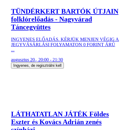
TÜNDÉRKERT BARTÓK ÚTJAIN
folklórelőadás - Nagyvárad
Táncegyüttes
INGYENES ELŐADÁS. KÉRJÜK MENJEN VÉGIG A
JEGYVÁSÁRLÁSI FOLYAMATON 0 FORINT ÁRÚ
...
augusztus 20., 20:00 - 21:30
Ingyenes, de regisztrálni kell
LÁTHATATLAN JÁTÉK Földes
Eszter és Kovács Adrián zenés
színházi ...