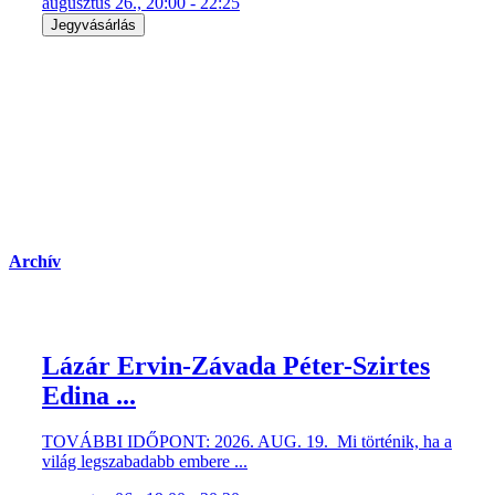
augusztus 26., 20:00 - 22:25
Jegyvásárlás
Archív
Lázár Ervin-Závada Péter-Szirtes
Edina ...
TOVÁBBI IDŐPONT: 2026. AUG. 19. Mi történik, ha a
világ legszabadabb embere ...