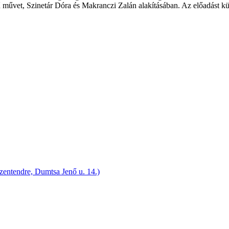
szerű művet, Szinetár Dóra és Makranczi Zalán alakításában. Az előadá
ntendre, Dumtsa Jenő u. 14.)