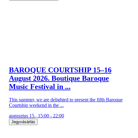
BAROQUE COURTSHIP 15–16
August 2026. Boutique Baroque
Music Festival in ...
This summer, we are delighted to present the fifth Baroque
Courtship weekend in the ...
augusztus 15., 15:00 - 22:00
Jegyvásárlás