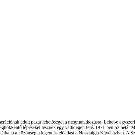
rációnak adott pazar lehetőséget a megmutatkozásra. Lehet-e egyszeri
meghökkentő lépéseket tesznek egy vadidegen felé. 1971-ben Szinetár M
láthatta a közönség a legendás előadást a Nosztalgia Kávéházban. A S