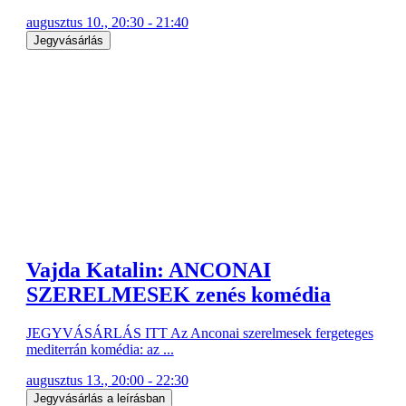
augusztus 10., 20:30 - 21:40
Jegyvásárlás
Vajda Katalin: ANCONAI
SZERELMESEK zenés komédia
JEGYVÁSÁRLÁS ITT Az Anconai szerelmesek fergeteges
mediterrán komédia: az ...
augusztus 13., 20:00 - 22:30
Jegyvásárlás a leírásban