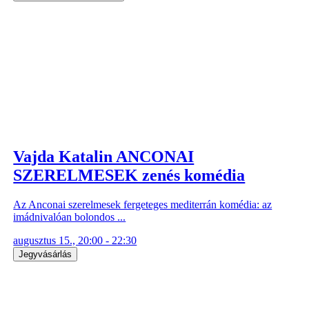
Vajda Katalin ANCONAI
SZERELMESEK zenés komédia
Az Anconai szerelmesek fergeteges mediterrán komédia: az
imádnivalóan bolondos ...
augusztus 15., 20:00 - 22:30
Jegyvásárlás