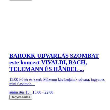
BAROKK UDVARLÁS SZOMBAT
este koncert VIVALDI, BACH,
TELEMANN ÉS HÄNDEL ...
15:00 Fő tér és Szerb Múzeum kávézójának udvara: ingyenes
mini flashmob ...
augusztus 15., 15:00 - 22:00
Jegyvásárlás