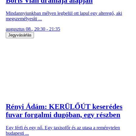
Boris Vian drámája alapján
Mindannyiunkban mélyen legbelül ott lapul egy alteregó, aki
megszemélyesíti ...
augusztus 08., 20:30 - 21:35
Jegyvásárlás
Rényi Ádám: KERÜLŐÚT keserédes
fuvar forgalmi dugóban, egy részben
Egy férfi és egy nő. Egy taxisofőr és az utasa a reménytelen
budapesti ...