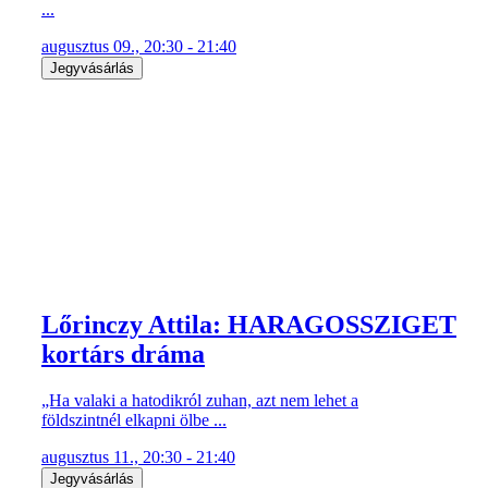
...
augusztus 09., 20:30 - 21:40
Jegyvásárlás
Lőrinczy Attila: HARAGOSSZIGET
kortárs dráma
„Ha valaki a hatodikról zuhan, azt nem lehet a
földszintnél elkapni ölbe ...
augusztus 11., 20:30 - 21:40
Jegyvásárlás