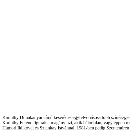
Karinthy Dunakanyar című keserédes egyfelvonásosa több színészgene
Karinthy Ferenc figuráit a magány űzi, akik bátortalan, vagy éppen 
Hámori Ildikóval és Sztankay Istvánnal, 1981-ben pedig Szentendrén 