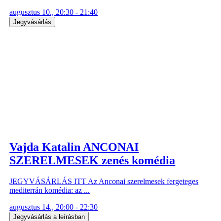
augusztus 10., 20:30 - 21:40
Jegyvásárlás
Vajda Katalin ANCONAI
SZERELMESEK zenés komédia
JEGYVÁSÁRLÁS ITT Az Anconai szerelmesek fergeteges
mediterrán komédia: az ...
augusztus 14., 20:00 - 22:30
Jegyvásárlás a leírásban