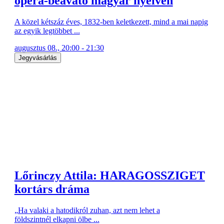
opera-beavató magyar nyelven
A közel kétszáz éves, 1832-ben keletkezett, mind a mai napig
az egyik legtöbbet ...
augusztus 08., 20:00 - 21:30
Jegyvásárlás
Lőrinczy Attila: HARAGOSSZIGET
kortárs dráma
„Ha valaki a hatodikról zuhan, azt nem lehet a
földszintnél elkapni ölbe ...