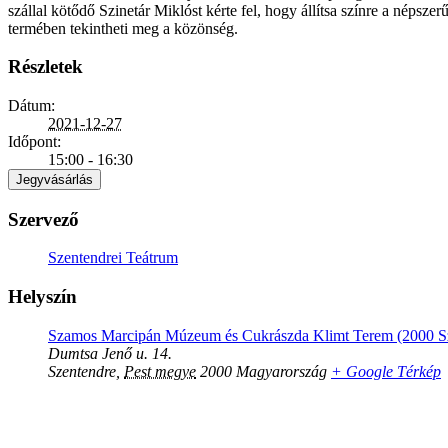
szállal kötődő Szinetár Miklóst kérte fel, hogy állítsa színre a nép
termében tekintheti meg a közönség.
Részletek
Dátum:
2021-12-27
Időpont:
15:00 - 16:30
Jegyvásárlás
Szervező
Szentendrei Teátrum
Helyszín
Szamos Marcipán Múzeum és Cukrászda Klimt Terem (2000 Sze
Dumtsa Jenő u. 14.
Szentendre
,
Pest megye
2000
Magyarország
+ Google Térkép