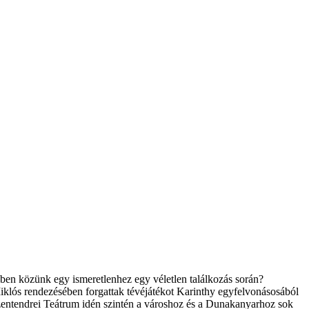
ben közünk egy ismeretlenhez egy véletlen találkozás során?
iklós rendezésében forgattak tévéjátékot Karinthy egyfelvonásosából
zentendrei Teátrum idén szintén a városhoz és a Dunakanyarhoz sok