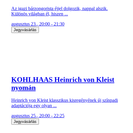
Az igazi bárzongorista éjjel dolgozik, nappal alszik.
Különös világban él, hiszen ...
augusztus 23., 20:00 - 21:30
Jegyvásárlás
KOHLHAAS Heinrich von Kleist
nyomán
Heinrich von Kleist klasszikus kisregényének új színpadi
adaptációja egy olyan ...
augusztus 25., 20:00 - 22:25
Jegyvásárlás