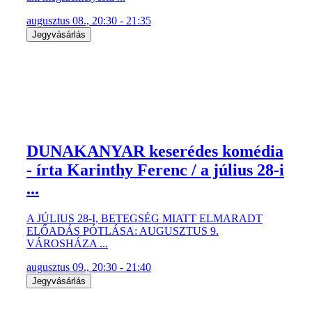
augusztus 08., 20:30 - 21:35
Jegyvásárlás
DUNAKANYAR keserédes komédia
- írta Karinthy Ferenc / a július 28-i
...
A JÚLIUS 28-I, BETEGSÉG MIATT ELMARADT
ELŐADÁS PÓTLÁSA: AUGUSZTUS 9.
VÁROSHÁZA ...
augusztus 09., 20:30 - 21:40
Jegyvásárlás