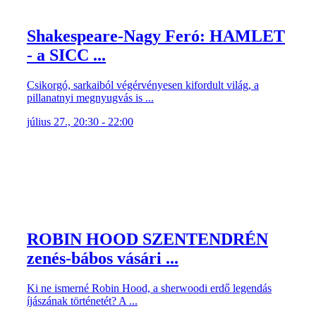
Shakespeare-Nagy Feró: HAMLET
- a SICC ...
Csikorgó, sarkaiból végérvényesen kifordult világ, a
pillanatnyi megnyugvás is ...
július 27., 20:30 - 22:00
ROBIN HOOD SZENTENDRÉN
zenés-bábos vásári ...
Ki ne ismerné Robin Hood, a sherwoodi erdő legendás
íjászának történetét? A ...