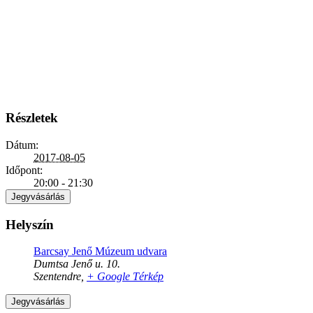
Részletek
Dátum:
2017-08-05
Időpont:
20:00 - 21:30
Jegyvásárlás
Helyszín
Barcsay Jenő Múzeum udvara
Dumtsa Jenő u. 10.
Szentendre
,
+ Google Térkép
Jegyvásárlás