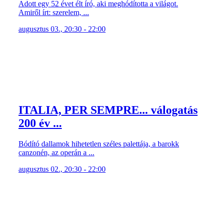
Adott egy 52 évet élt író, aki meghódította a világot.
Amiről írt: szerelem, ...
augusztus 03., 20:30 - 22:00
ITALIA, PER SEMPRE... válogatás
200 év ...
Bódító dallamok hihetetlen széles palettája, a barokk
canzonén, az operán a ...
augusztus 02., 20:30 - 22:00