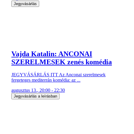
Jegyvásárlás
Vajda Katalin: ANCONAI
SZERELMESEK zenés komédia
JEGYVÁSÁRLÁS ITT Az Anconai szerelmesek
fergeteges mediterrán komédia: az ...
augusztus 13., 20:00 - 22:30
Jegyvásárlás a leírásban