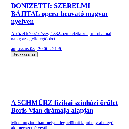
DONIZETTI: SZERELMI
BÁJITAL opera-beavató magyar
nyelven
A közel kétszáz éves, 1832-ben keletkezett, mind a mai
napig az egyik legtöbbet ...
augusztus 08., 20:00 - 21:30
Jegyvásárlás
A SCHMÜRZ fizikai színházi őrület
Boris Vian drámája alapján
Mindannyiunkban mélyen legbelül ott lapul egy alteregó,
aki megszemélyesíti ...