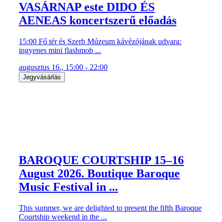
VASÁRNAP este DIDO ÉS
AENEAS koncertszerű előadás
15:00 Fő tér és Szerb Múzeum kávézójának udvara:
ingyenes mini flashmob ...
augusztus 16., 15:00 - 22:00
Jegyvásárlás
BAROQUE COURTSHIP 15–16
August 2026. Boutique Baroque
Music Festival in ...
This summer, we are delighted to present the fifth Baroque
Courtship weekend in the ...