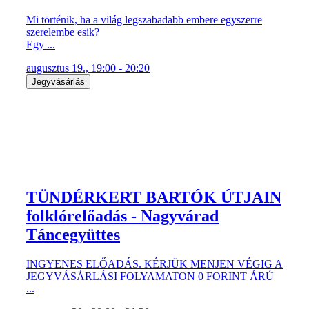
Mi történik, ha a világ legszabadabb embere egyszerre
szerelembe esik?
Egy ...
augusztus 19., 19:00 - 20:20
Jegyvásárlás
TÜNDÉRKERT BARTÓK ÚTJAIN
folklórelőadás - Nagyvárad
Táncegyüttes
INGYENES ELŐADÁS. KÉRJÜK MENJEN VÉGIG A
JEGYVÁSÁRLÁSI FOLYAMATON 0 FORINT ÁRÚ
...