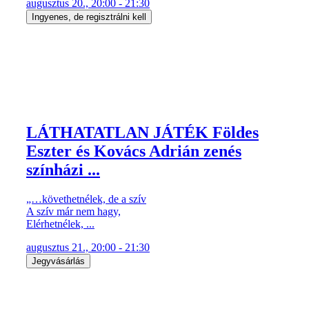
augusztus 20., 20:00 - 21:30
Ingyenes, de regisztrálni kell
LÁTHATATLAN JÁTÉK Földes
Eszter és Kovács Adrián zenés
színházi ...
„…követhetnélek, de a szív
A szív már nem hagy,
Elérhetnélek, ...
augusztus 21., 20:00 - 21:30
Jegyvásárlás