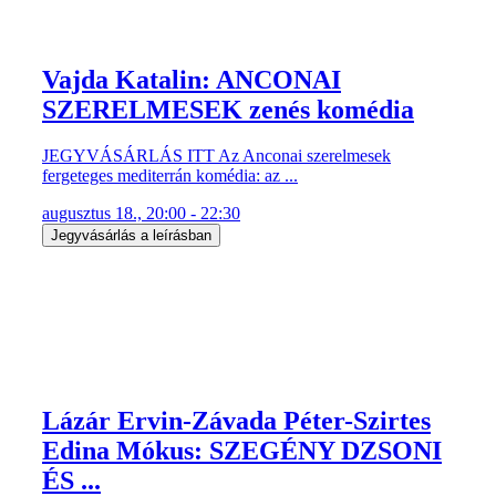
Vajda Katalin: ANCONAI
SZERELMESEK zenés komédia
JEGYVÁSÁRLÁS ITT Az Anconai szerelmesek
fergeteges mediterrán komédia: az ...
augusztus 18., 20:00 - 22:30
Jegyvásárlás a leírásban
Lázár Ervin-Závada Péter-Szirtes
Edina Mókus: SZEGÉNY DZSONI
ÉS ...