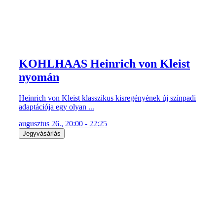
KOHLHAAS Heinrich von Kleist
nyomán
Heinrich von Kleist klasszikus kisregényének új színpadi
adaptációja egy olyan ...
augusztus 26., 20:00 - 22:25
Jegyvásárlás