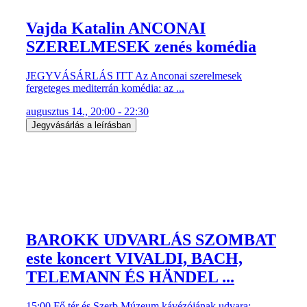
Vajda Katalin ANCONAI
SZERELMESEK zenés komédia
JEGYVÁSÁRLÁS ITT Az Anconai szerelmesek
fergeteges mediterrán komédia: az ...
augusztus 14., 20:00 - 22:30
Jegyvásárlás a leírásban
BAROKK UDVARLÁS SZOMBAT
este koncert VIVALDI, BACH,
TELEMANN ÉS HÄNDEL ...
15:00 Fő tér és Szerb Múzeum kávézójának udvara: