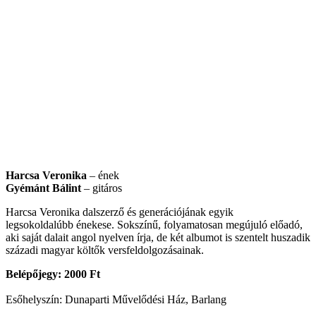
Harcsa Veronika
– ének
Gyémánt Bálint
– gitáros
Harcsa Veronika dalszerző és generációjának egyik
legsokoldalúbb énekese. Sokszínű, folyamatosan megújuló előadó,
aki saját dalait angol nyelven írja, de két albumot is szentelt huszadik
századi magyar költők versfeldolgozásainak.
Belépőjegy:
2000 Ft
Esőhelyszín: Dunaparti Művelődési Ház, Barlang