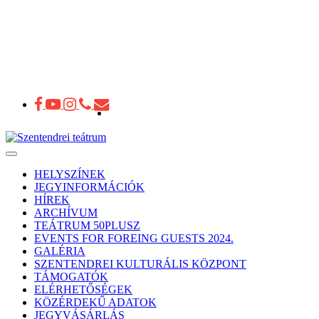
Toggle
navigation
HELYSZÍNEK
JEGYINFORMÁCIÓK
HÍREK
ARCHÍVUM
TEÁTRUM 50PLUSZ
EVENTS FOR FOREING GUESTS 2024.
GALÉRIA
SZENTENDREI KULTURÁLIS KÖZPONT
TÁMOGATÓK
ELÉRHETŐSÉGEK
KÖZÉRDEKŰ ADATOK
JEGYVÁSÁRLÁS