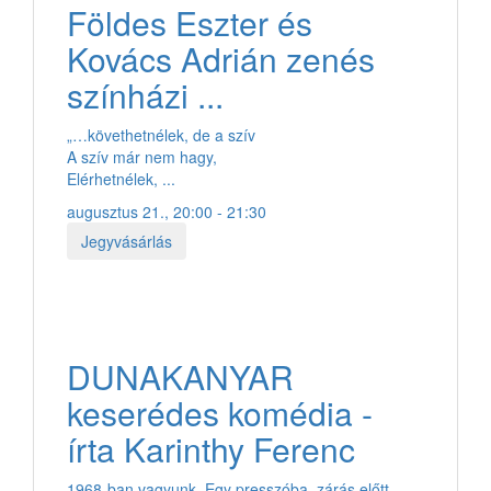
Földes Eszter és
Kovács Adrián zenés
színházi ...
„…követhetnélek, de a szív
A szív már nem hagy,
Elérhetnélek, ...
augusztus 21., 20:00 - 21:30
Jegyvásárlás
DUNAKANYAR
keserédes komédia -
írta Karinthy Ferenc
1968-ban vagyunk. Egy presszóba, zárás előtt,