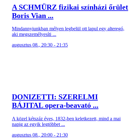
A SCHMÜRZ fizikai színházi őrület
Boris Vian ...
Mindannyiunkban mélyen legbelül ott lapul egy alteregó,
aki megszemélyesíti ...
augusztus 08., 20:30 - 21:35
DONIZETTI: SZERELMI
BÁJITAL opera-beavató ...
A közel kétszáz éves, 1832-ben keletkezett, mind a mai
napig az egyik legtöbbet ...
augusztus 08., 20:00 - 21:30