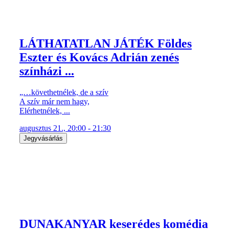
LÁTHATATLAN JÁTÉK Földes
Eszter és Kovács Adrián zenés
színházi ...
„…követhetnélek, de a szív
A szív már nem hagy,
Elérhetnélek, ...
augusztus 21., 20:00 - 21:30
Jegyvásárlás
DUNAKANYAR keserédes komédia