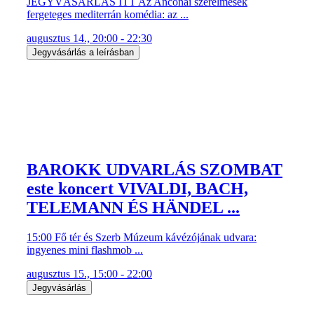
JEGYVÁSÁRLÁS ITT Az Anconai szerelmesek
fergeteges mediterrán komédia: az ...
augusztus 14., 20:00 - 22:30
Jegyvásárlás a leírásban
BAROKK UDVARLÁS SZOMBAT
este koncert VIVALDI, BACH,
TELEMANN ÉS HÄNDEL ...
15:00 Fő tér és Szerb Múzeum kávézójának udvara:
ingyenes mini flashmob ...
augusztus 15., 15:00 - 22:00
Jegyvásárlás