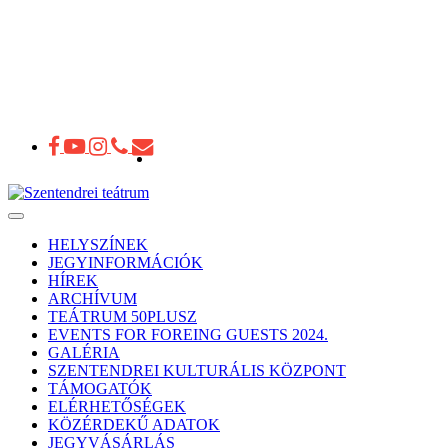
Toggle
navigation
HELYSZÍNEK
JEGYINFORMÁCIÓK
HÍREK
ARCHÍVUM
TEÁTRUM 50PLUSZ
EVENTS FOR FOREING GUESTS 2024.
GALÉRIA
SZENTENDREI KULTURÁLIS KÖZPONT
TÁMOGATÓK
ELÉRHETŐSÉGEK
KÖZÉRDEKŰ ADATOK
JEGYVÁSÁRLÁS