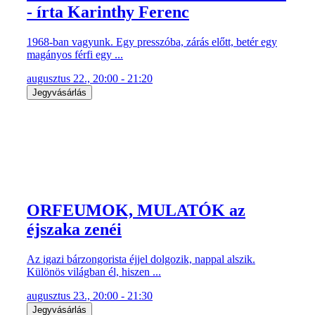
- írta Karinthy Ferenc
1968-ban vagyunk. Egy presszóba, zárás előtt, betér egy
magányos férfi egy ...
augusztus 22., 20:00 - 21:20
Jegyvásárlás
ORFEUMOK, MULATÓK az
éjszaka zenéi
Az igazi bárzongorista éjjel dolgozik, nappal alszik.
Különös világban él, hiszen ...
augusztus 23., 20:00 - 21:30
Jegyvásárlás