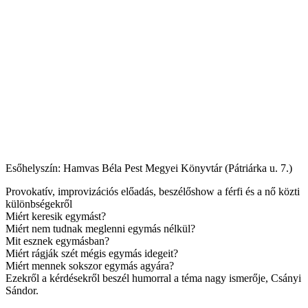
Esőhelyszín: Hamvas Béla Pest Megyei Könyvtár (Pátriárka u. 7.)
Provokatív, improvizációs előadás, beszélőshow a férfi és a nő közti
különbségekről
Miért keresik egymást?
Miért nem tudnak meglenni egymás nélkül?
Mit esznek egymásban?
Miért rágják szét mégis egymás idegeit?
Miért mennek sokszor egymás agyára?
Ezekről a kérdésekről beszél humorral a téma nagy ismerője, Csányi
Sándor.