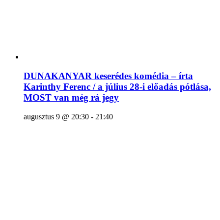
DUNAKANYAR keserédes komédia – írta
Karinthy Ferenc / a július 28-i előadás pótlása,
MOST van még rá jegy
augusztus 9 @ 20:30
-
21:40