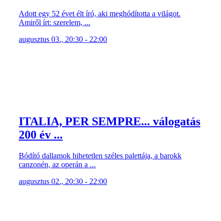
Adott egy 52 évet élt író, aki meghódította a világot.
Amiről írt: szerelem, ...
augusztus 03., 20:30 - 22:00
ITALIA, PER SEMPRE... válogatás
200 év ...
Bódító dallamok hihetetlen széles palettája, a barokk
canzonén, az operán a ...
augusztus 02., 20:30 - 22:00