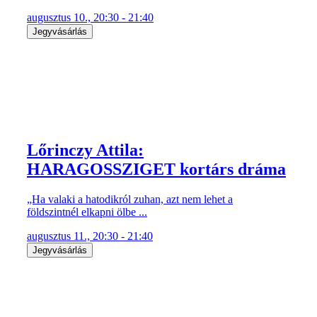
augusztus 10., 20:30 - 21:40
Jegyvásárlás
Lőrinczy Attila:
HARAGOSSZIGET kortárs dráma
„Ha valaki a hatodikról zuhan, azt nem lehet a
földszintnél elkapni ölbe ...
augusztus 11., 20:30 - 21:40
Jegyvásárlás