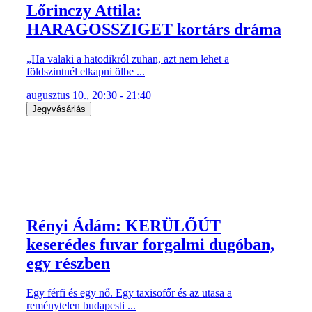
Lőrinczy Attila:
HARAGOSSZIGET kortárs dráma
„Ha valaki a hatodikról zuhan, azt nem lehet a
földszintnél elkapni ölbe ...
augusztus 10., 20:30 - 21:40
Jegyvásárlás
Rényi Ádám: KERÜLŐÚT
keserédes fuvar forgalmi dugóban,
egy részben
Egy férfi és egy nő. Egy taxisofőr és az utasa a
reménytelen budapesti ...