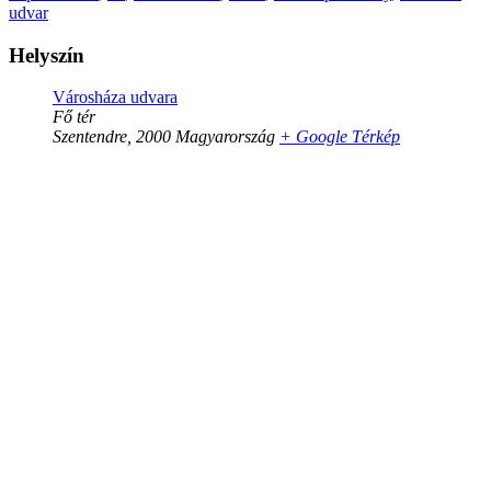
udvar
Helyszín
Városháza udvara
Fő tér
Szentendre
,
2000
Magyarország
+ Google Térkép