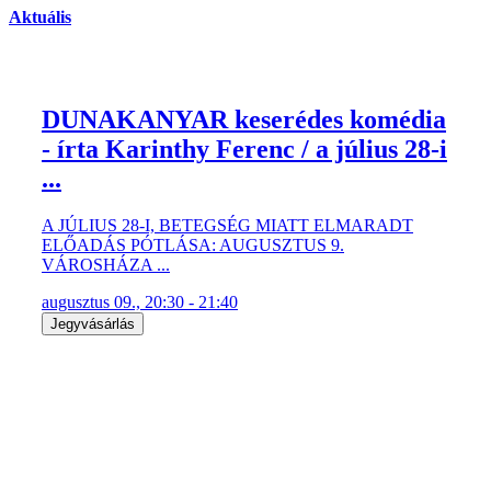
Aktuális
DUNAKANYAR keserédes komédia
- írta Karinthy Ferenc / a július 28-i
...
A JÚLIUS 28-I, BETEGSÉG MIATT ELMARADT
ELŐADÁS PÓTLÁSA: AUGUSZTUS 9.
VÁROSHÁZA ...
augusztus 09., 20:30 - 21:40
Jegyvásárlás