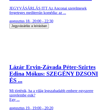
JEGYVÁSÁRLÁS ITT Az Anconai szerelmesek
fergeteges mediterrán komédia: az ...
augusztus 18., 20:00 - 22:30
Jegyvásárlás a leírásban
Lázár Ervin-Závada Péter-Szirtes
Edina Mókus: SZEGÉNY DZSONI
ÉS ...
Mi történik, ha a világ legszabadabb embere egyszerre
szerelembe esik?
Egy ...
augusztus 19., 19:00 - 20:20