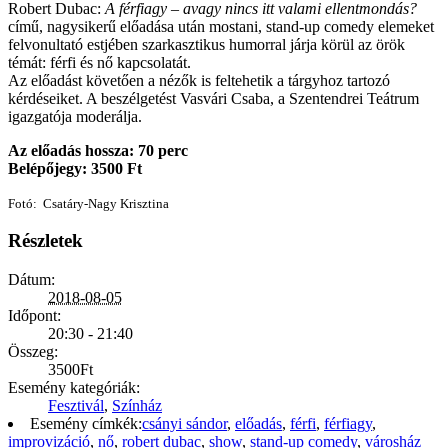
Robert Dubac:
A férfiagy – avagy nincs itt valami ellentmondás?
című, nagysikerű előadása után mos­tani, stand-up comedy elemeket
felvonultató estjében szarkasztikus humorral járja körül az örök
témát: férfi és nő kapcsolatát.
Az előadást követően a nézők is feltehetik a tárgyhoz tartozó
kérdéseiket. A beszélgetést Vasvári Csaba, a Szentendrei Teátrum
igazgatója moderálja.
Az előadás hossza: 70 perc
Belépőjegy: 3500 Ft
Fotó: Csatáry-Nagy Krisztina
Részletek
Dátum:
2018-08-05
Időpont:
20:30 - 21:40
Összeg:
3500Ft
Esemény kategóriák:
Fesztivál
,
Színház
Esemény címkék:
csányi sándor
,
előadás
,
férfi
,
férfiagy
,
improvizáció
,
nő
,
robert dubac
,
show
,
stand-up comedy
,
városház