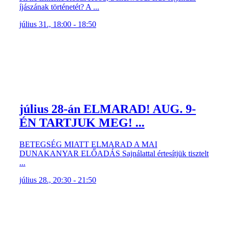
íjászának történetét? A ...
július 31., 18:00 - 18:50
július 28-án ELMARAD! AUG. 9-
ÉN TARTJUK MEG! ...
BETEGSÉG MIATT ELMARAD A MAI
DUNAKANYAR ELŐADÁS Sajnálattal értesítjük tisztelt
...
július 28., 20:30 - 21:50