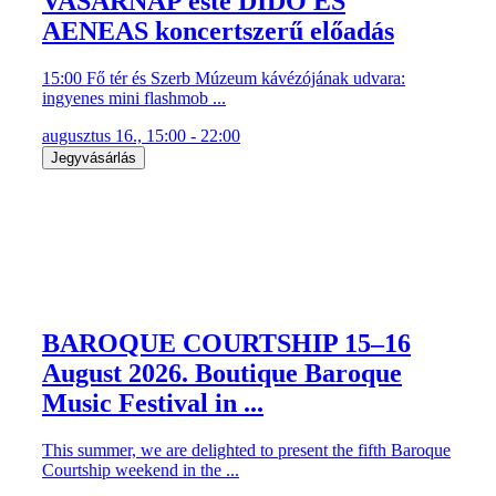
VASÁRNAP este DIDO ÉS
AENEAS koncertszerű előadás
15:00 Fő tér és Szerb Múzeum kávézójának udvara:
ingyenes mini flashmob ...
augusztus 16., 15:00 - 22:00
Jegyvásárlás
BAROQUE COURTSHIP 15–16
August 2026. Boutique Baroque
Music Festival in ...
This summer, we are delighted to present the fifth Baroque
Courtship weekend in the ...