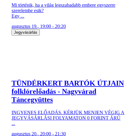
Mi történik, ha a világ legszabadabb embere egyszerre
szerelembe esik?
Egy ...
augusztus 19., 19:00 - 20:20
Jegyvásárlás
TÜNDÉRKERT BARTÓK ÚTJAIN
folklórelőadás - Nagyvárad
Táncegyüttes
INGYENES ELŐADÁS. KÉRJÜK MENJEN VÉGIG A
JEGYVÁSÁRLÁSI FOLYAMATON 0 FORINT ÁRÚ
...
augusztus 20., 20:00 - 21:30