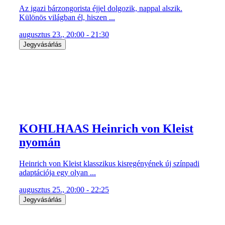
Az igazi bárzongorista éjjel dolgozik, nappal alszik.
Különös világban él, hiszen ...
augusztus 23., 20:00 - 21:30
Jegyvásárlás
KOHLHAAS Heinrich von Kleist
nyomán
Heinrich von Kleist klasszikus kisregényének új színpadi
adaptációja egy olyan ...
augusztus 25., 20:00 - 22:25
Jegyvásárlás