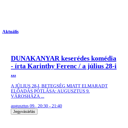
Aktuális
DUNAKANYAR keserédes komédia
- írta Karinthy Ferenc / a július 28-i
...
A JÚLIUS 28-I, BETEGSÉG MIATT ELMARADT
ELŐADÁS PÓTLÁSA: AUGUSZTUS 9.
VÁROSHÁZA ...
augusztus 09., 20:30 - 21:40
Jegyvásárlás