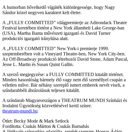
A humorban bővelkedő vígjáték különlegessége, hogy
Nagy
Sándor közel negyven karaktert kelt életre.
A „FULLY COMMITTED” világpremierje az Adirondack Theatre
Festival keretében történt a New York állambeli Lake George-ban
(USA), Martha Banta művészeti igazgató és David Turner
produkciós igazgató irányítása alatt.
A „FULLY COMMITTED” New York-i premierje 1999.
szeptemberében volt a Vineyard Theatre-ben, New York City-ben.
Az Off-Broadway produkció létrehozói David Stone, Adam Pascal,
Jesse L. Martin és Susan Quint Gallin.
A szerző megjegyzése: a FULLY COMMITTED kitalált történet.
Minden hasonlóság bármely élő vagy nem élő személlyel csupán a
véletlen műve. Bár néhány szereplő ismert emberek nevét viseli, a
színdarabbéli ábrázolásuk teljesen kitalált.
A színdarab Magyarországon a THEATRUM MUNDI Színházi és
Irodalmi Ügynökség közvetítésével kerül színre.
theatrum-mundi.hu
Ötlet: Becky Mode & Mark Setlock
Fordította: Csukás Márton & Csukás Barnabás
A Játékszín színpadára adaptálta, zenéjét szerezte: Horgas Ádám