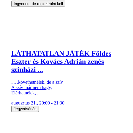
Ingyenes, de regisztrálni kell
LÁTHATATLAN JÁTÉK Földes
Eszter és Kovács Adrián zenés
színházi ...
„…követhetnélek, de a szív
A szív már nem hagy,
Elérhetnélek, ...
augusztus 21., 20:00 - 21:30
Jegyvásárlás