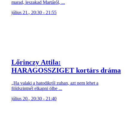
marad, leszakad Martáról, ...
július 21., 20:30 - 21:55
Lőrinczy Attila:
HARAGOSSZIGET kortárs dráma
„Ha valaki a hatodikról zuhan, azt nem lehet a
földszintnél elkapni ölbe ...
július 20., 20:30 - 21:40