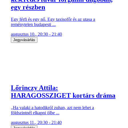
egy részben
Egy férfi és egy nő. Egy taxisofőr és az utasa a
reménytelen budapesti ...
augusztus 10., 20:30 - 21:40
Jegyvásárlás
Lőrinczy Attila:
HARAGOSSZIGET kortárs dráma
„Ha valaki a hatodikról zuhan, azt nem lehet a
földszintnél elkapni ölbe ...
augusztus 11., 20:30 - 21:40