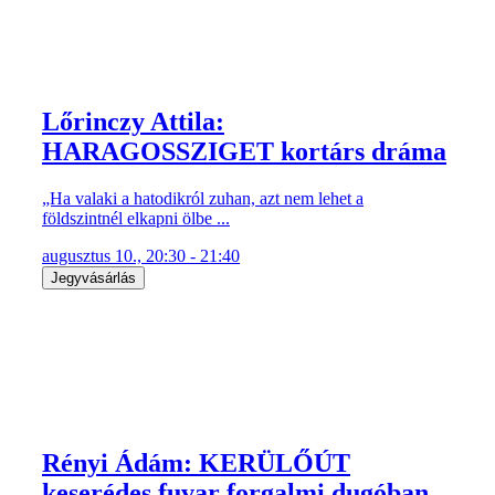
Lőrinczy Attila:
HARAGOSSZIGET kortárs dráma
„Ha valaki a hatodikról zuhan, azt nem lehet a
földszintnél elkapni ölbe ...
augusztus 10., 20:30 - 21:40
Jegyvásárlás
Rényi Ádám: KERÜLŐÚT
keserédes fuvar forgalmi dugóban,