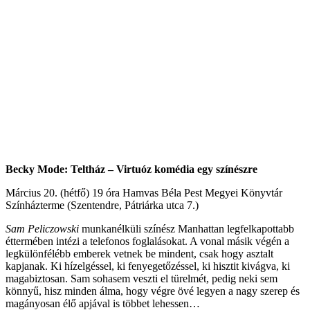
Becky Mode: Teltház –
Virtuóz komédia egy színészre
Március 20. (hétfő) 19 óra Hamvas Béla Pest Megyei Könyvtár
Színházterme (Szentendre, Pátriárka utca 7.)
Sam Peliczowski
munkanélküli színész Manhattan legfelkapottabb
éttermében intézi a telefonos foglalásokat. A vonal másik végén a
legkülönfélébb emberek vetnek be mindent, csak hogy asztalt
kapjanak. Ki hízelgéssel, ki fenyegetőzéssel, ki hisztit kivágva, ki
magabiztosan. Sam sohasem veszti el türelmét, pedig neki sem
könnyű, hisz minden álma, hogy végre övé legyen a nagy szerep és
magányosan élő apjával is többet lehessen…