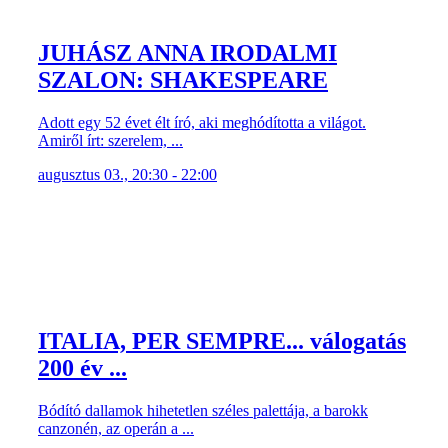
JUHÁSZ ANNA IRODALMI
SZALON: SHAKESPEARE
Adott egy 52 évet élt író, aki meghódította a világot.
Amiről írt: szerelem, ...
augusztus 03., 20:30 - 22:00
ITALIA, PER SEMPRE... válogatás
200 év ...
Bódító dallamok hihetetlen széles palettája, a barokk
canzonén, az operán a ...