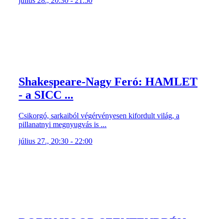
július 28., 20:30 - 21:50
Shakespeare-Nagy Feró: HAMLET
- a SICC ...
Csikorgó, sarkaiból végérvényesen kifordult világ, a
pillanatnyi megnyugvás is ...
július 27., 20:30 - 22:00