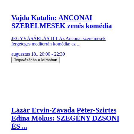
Vajda Katalin: ANCONAI
SZERELMESEK zenés komédia
JEGYVÁSÁRLÁS ITT Az Anconai szerelmesek
fergeteges mediterrán komédia: az ...
augusztus 18., 20:00 - 22:30
Jegyvásárlás a leírásban
Lázár Ervin-Závada Péter-Szirtes
Edina Mókus: SZEGÉNY DZSONI
ÉS ...