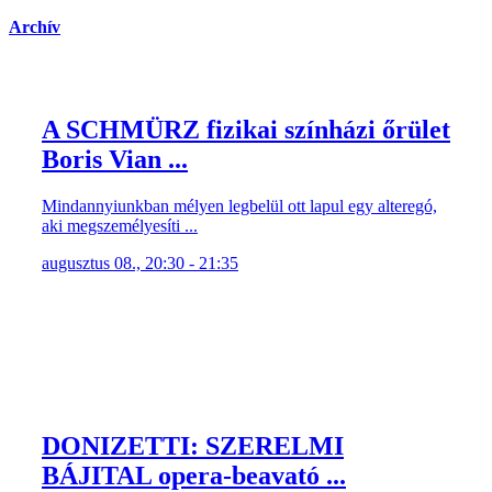
Archív
A SCHMÜRZ fizikai színházi őrület
Boris Vian ...
Mindannyiunkban mélyen legbelül ott lapul egy alteregó,
aki megszemélyesíti ...
augusztus 08., 20:30 - 21:35
DONIZETTI: SZERELMI
BÁJITAL opera-beavató ...