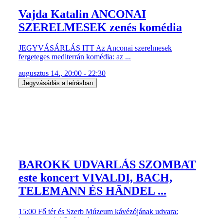
Vajda Katalin ANCONAI
SZERELMESEK zenés komédia
JEGYVÁSÁRLÁS ITT Az Anconai szerelmesek
fergeteges mediterrán komédia: az ...
augusztus 14., 20:00 - 22:30
Jegyvásárlás a leírásban
BAROKK UDVARLÁS SZOMBAT
este koncert VIVALDI, BACH,
TELEMANN ÉS HÄNDEL ...
15:00 Fő tér és Szerb Múzeum kávézójának udvara: