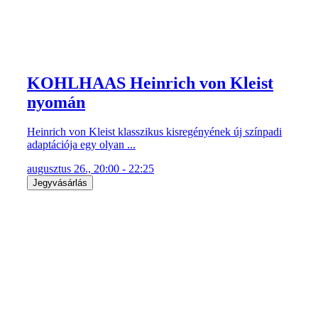
KOHLHAAS Heinrich von Kleist
nyomán
Heinrich von Kleist klasszikus kisregényének új színpadi
adaptációja egy olyan ...
augusztus 26., 20:00 - 22:25
Jegyvásárlás