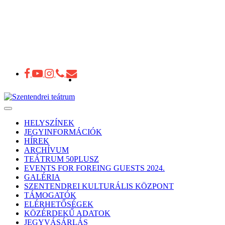
Toggle
navigation
HELYSZÍNEK
JEGYINFORMÁCIÓK
HÍREK
ARCHÍVUM
TEÁTRUM 50PLUSZ
EVENTS FOR FOREING GUESTS 2024.
GALÉRIA
SZENTENDREI KULTURÁLIS KÖZPONT
TÁMOGATÓK
ELÉRHETŐSÉGEK
KÖZÉRDEKŰ ADATOK
JEGYVÁSÁRLÁS