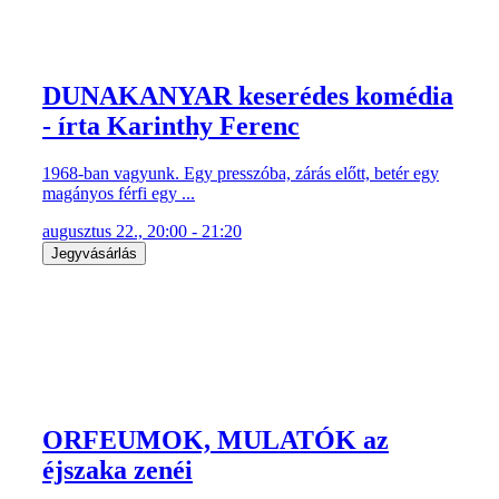
DUNAKANYAR keserédes komédia
- írta Karinthy Ferenc
1968-ban vagyunk. Egy presszóba, zárás előtt, betér egy
magányos férfi egy ...
augusztus 22., 20:00 - 21:20
Jegyvásárlás
ORFEUMOK, MULATÓK az
éjszaka zenéi