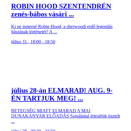
ROBIN HOOD SZENTENDRÉN
zenés-bábos vásári ...
Ki ne ismerné Robin Hood, a sherwoodi erdő legendás
íjászának történetét? A ...
július 31., 18:00 - 18:50
július 28-án ELMARAD! AUG. 9-
ÉN TARTJUK MEG! ...
BETEGSÉG MIATT ELMARAD A MAI
DUNAKANYAR ELŐADÁS Sajnálattal értesítjük tisztelt
...