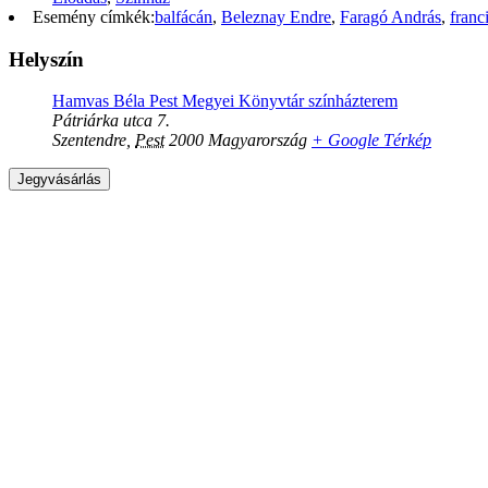
Esemény címkék:
balfácán
,
Beleznay Endre
,
Faragó András
,
franc
Helyszín
Hamvas Béla Pest Megyei Könyvtár színházterem
Pátriárka utca 7.
Szentendre
,
Pest
2000
Magyarország
+ Google Térkép
Jegyvásárlás