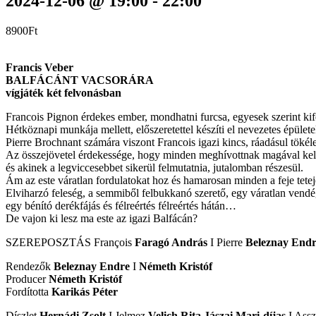
2024-12-06 @ 19:00
-
22:00
8900Ft
Francis Veber
BALFÁCÁNT VACSORÁRA
vígjáték két felvonásban
Francois Pignon érdekes ember, mondhatni furcsa, egyesek szerint kife
Hétköznapi munkája mellett, előszeretettel készíti el nevezetes épület
Pierre Brochnant számára viszont Francois igazi kincs, ráadásul tökélet
Az összejövetel érdekessége, hogy minden meghívottnak magával kell 
és akinek a legviccesebbet sikerül felmutatnia, jutalomban részesül.
Ám az este váratlan fordulatokat hoz és hamarosan minden a feje tetejé
Elviharzó feleség, a semmiből felbukkanó szerető, egy váratlan vendé
egy bénító derékfájás és félreértés félreértés hátán…
De vajon ki lesz ma este az igazi Balfácán?
SZEREPOSZTÁS François
Faragó András
I Pierre
Beleznay End
Rendezők
Beleznay Endre
I
Németh Kristóf
Producer
Németh Kristóf
Fordította
Karikás Péter
Díszlet
Hernádi Zsolt
I Jelmez
Velich Rita Jászai Mari-díjas
I Ass