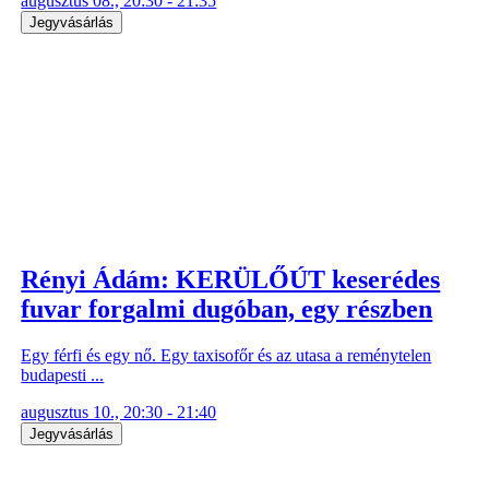
augusztus 08., 20:30 - 21:35
Jegyvásárlás
Rényi Ádám: KERÜLŐÚT keserédes
fuvar forgalmi dugóban, egy részben
Egy férfi és egy nő. Egy taxisofőr és az utasa a reménytelen
budapesti ...
augusztus 10., 20:30 - 21:40
Jegyvásárlás