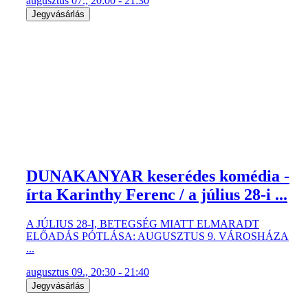
augusztus 07., 20:00 - 21:30
Jegyvásárlás
DUNAKANYAR keserédes komédia -
írta Karinthy Ferenc / a július 28-i ...
A JÚLIUS 28-I, BETEGSÉG MIATT ELMARADT
ELŐADÁS PÓTLÁSA: AUGUSZTUS 9. VÁROSHÁZA
...
augusztus 09., 20:30 - 21:40
Jegyvásárlás