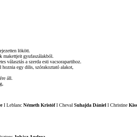
jezetten lökött.
ek makettjeit gyufaszálakból.
es választás a szerda esti vacsorapartihoz.
hoznia egy dilis, szórakoztató alakot,
re áll.
g,
re
I Leblanc
Németh Kristóf
I Cheval
Suhajda Dániel
I Christine
Kis
zisztens
Juhász Andrea