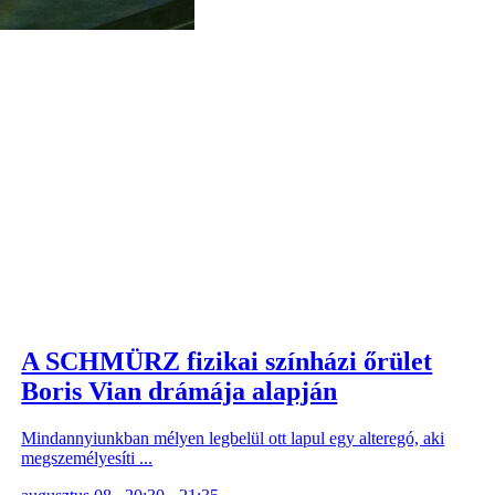
A SCHMÜRZ fizikai színházi őrület
Boris Vian drámája alapján
Mindannyiunkban mélyen legbelül ott lapul egy alteregó, aki
megszemélyesíti ...