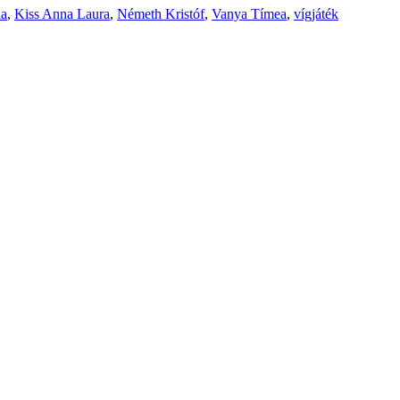
ia
,
Kiss Anna Laura
,
Németh Kristóf
,
Vanya Tímea
,
vígjáték