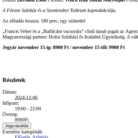
A Fórum Színház és a Szentendrei Teátrum koprodukciója.
Az előadás hossza: 180 perc, egy szünettel
„Francis Veber és a „Balfácánt vacsorára” című darab jogait az Agenc
Magyarországi partner: Hofra Színházi és Irodalmi Ügynökség. A válto
Jegyár november 15-ig: 8900 Ft / november 15-től: 9900 Ft
Részletek
Dátum:
2024-12-06
Időpont:
19:00 - 22:00
Összeg:
8900Ft
Jegyvásárlás
Esemény kategóriák:
Előadás
,
Színház