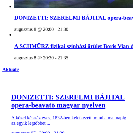
DONIZETTI: SZERELMI BÁJITAL opera-beava
augusztus 8 @ 20:00
-
21:30
A SCHMÜRZ fizikai színházi őrület Boris Vian 
augusztus 8 @ 20:30
-
21:35
Aktuális
DONIZETTI: SZERELMI BÁJITAL
opera-beavató magyar nyelven
A közel kétszáz éves, 1832-ben keletkezett, mind a mai napig
az egyik legtöbbet ...