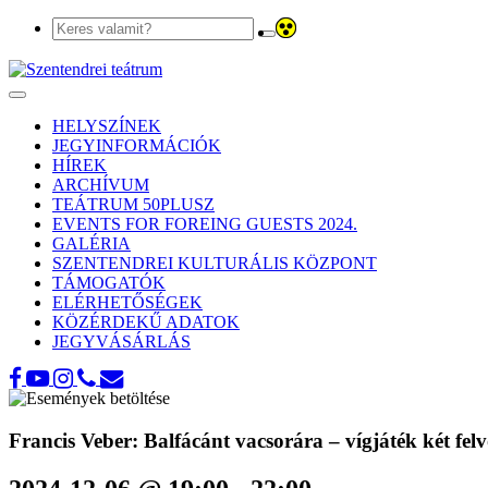
Toggle
navigation
HELYSZÍNEK
JEGYINFORMÁCIÓK
HÍREK
ARCHÍVUM
TEÁTRUM 50PLUSZ
EVENTS FOR FOREING GUESTS 2024.
GALÉRIA
SZENTENDREI KULTURÁLIS KÖZPONT
TÁMOGATÓK
ELÉRHETŐSÉGEK
KÖZÉRDEKŰ ADATOK
JEGYVÁSÁRLÁS
Francis Veber: Balfácánt vacsorára – vígjáték két fe