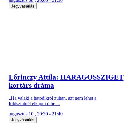
augusztus 08., 20:00 - 21:30
Jegyvásárlás
Lőrinczy Attila: HARAGOSSZIGET
kortárs dráma
„Ha valaki a hatodikról zuhan, azt nem lehet a
földszintnél elkapni ölbe ...
augusztus 10., 20:30 - 21:40
Jegyvásárlás