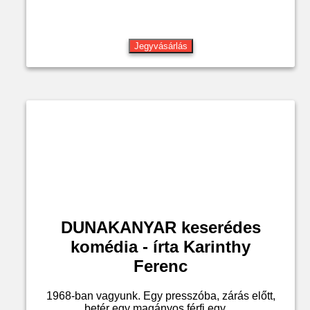
Jegyvásárlás
DUNAKANYAR keserédes
komédia - írta Karinthy
Ferenc
1968-ban vagyunk. Egy presszóba, zárás előtt,
betér egy magányos férfi egy ...