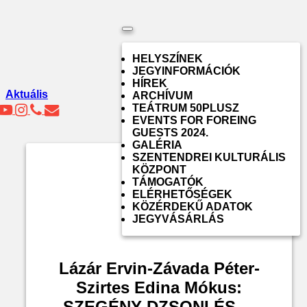
Toggle
navigation
HELYSZÍNEK
JEGYINFORMÁCIÓK
HÍREK
Aktuális
ARCHÍVUM
TEÁTRUM 50PLUSZ
EVENTS FOR FOREING
GUESTS 2024.
GALÉRIA
SZENTENDREI KULTURÁLIS
KÖZPONT
TÁMOGATÓK
ELÉRHETŐSÉGEK
KÖZÉRDEKŰ ADATOK
JEGYVÁSÁRLÁS
Lázár Ervin-Závada Péter-
Szirtes Edina Mókus:
SZEGÉNY DZSONI ÉS ...