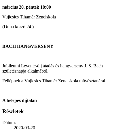
március 20. péntek 18:00
Vujicsics Tihamér Zeneiskola
(Duna korzó 24.)
BACH HANGVERSENY
Jubileumi Levente-díj átadás és hangverseny J. S. Bach
születésnapja alkalmából.
Fellépnek a Vujicsics Tihamér Zeneiskola művésztanárai.
A belépés díjtalan
Részletek
Dátum:
2020-03-20