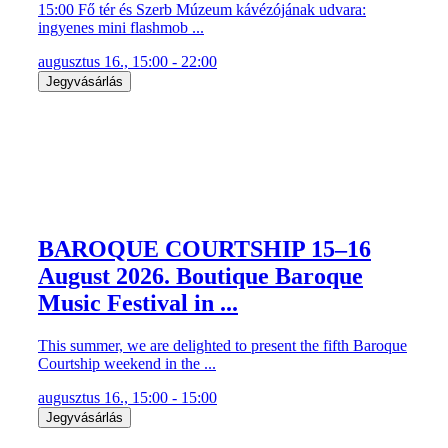
15:00 Fő tér és Szerb Múzeum kávézójának udvara:
ingyenes mini flashmob ...
augusztus 16., 15:00 - 22:00
Jegyvásárlás
BAROQUE COURTSHIP 15–16
August 2026. Boutique Baroque
Music Festival in ...
This summer, we are delighted to present the fifth Baroque
Courtship weekend in the ...
augusztus 16., 15:00 - 15:00
Jegyvásárlás