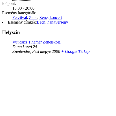
Időpont:
18:00 - 20:00
Esemény kategóriák:
Fesztivál
,
Zene
,
Zene, koncert
Esemény címkék:
Bach
,
hangverseny
Helyszín
Vujicsics Tihamér Zeneiskola
Duna korzó 24.
Szentendre
,
Pest megye
2000
+ Google Térkép