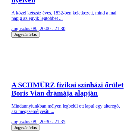
A közel kétszáz éves, 1832-ben keletkezett, mind a mai
napig az egyik legtöbbet ...
augusztus 08., 20:00 - 21:30
Jegyvásárlás
A SCHMÜRZ fizikai színházi őrület
Boris Vian drámája alapján
Mindannyiunkban mélyen legbelül ott lapul egy alteregó,
aki megszemélyesíti ...
augusztus 08., 20:30 - 21:35
Jegyvásárlás