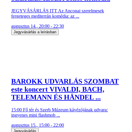
JEGYVÁSÁRLÁS ITT Az Anconai szerelmesek
fergeteges mediterrán komédia: az ...
augusztus 14., 20:00 - 22:30
Jegyvásárlás a leírásban
BAROKK UDVARLÁS SZOMBAT
este koncert VIVALDI, BACH,
TELEMANN ÉS HÄNDEL ...
15:00 Fő tér és Szerb Múzeum kávézójának udvara:
ingyenes mini flashmob ...
augusztus 15., 15:00 - 22:00
Jegyvásárlás