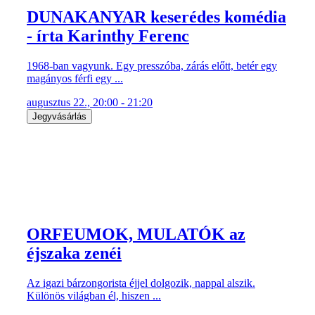
DUNAKANYAR keserédes komédia
- írta Karinthy Ferenc
1968-ban vagyunk. Egy presszóba, zárás előtt, betér egy
magányos férfi egy ...
augusztus 22., 20:00 - 21:20
Jegyvásárlás
ORFEUMOK, MULATÓK az
éjszaka zenéi
Az igazi bárzongorista éjjel dolgozik, nappal alszik.
Különös világban él, hiszen ...