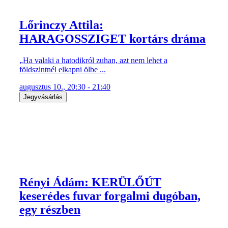
Lőrinczy Attila:
HARAGOSSZIGET kortárs dráma
„Ha valaki a hatodikról zuhan, azt nem lehet a
földszintnél elkapni ölbe ...
augusztus 10., 20:30 - 21:40
Jegyvásárlás
Rényi Ádám: KERÜLŐÚT
keserédes fuvar forgalmi dugóban,
egy részben