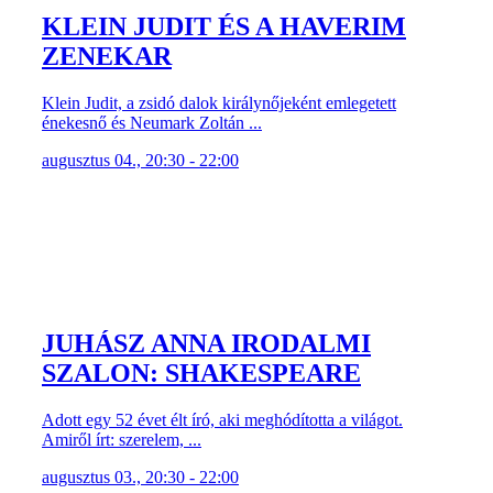
KLEIN JUDIT ÉS A HAVERIM
ZENEKAR
Klein Judit, a zsidó dalok királynőjeként emlegetett
énekesnő és Neumark Zoltán ...
augusztus 04., 20:30 - 22:00
JUHÁSZ ANNA IRODALMI
SZALON: SHAKESPEARE
Adott egy 52 évet élt író, aki meghódította a világot.
Amiről írt: szerelem, ...
augusztus 03., 20:30 - 22:00