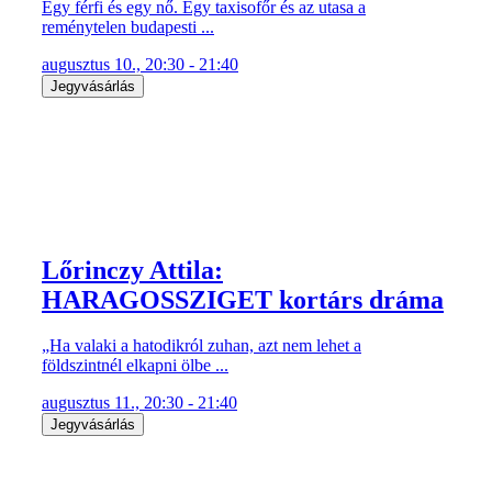
Egy férfi és egy nő. Egy taxisofőr és az utasa a
reménytelen budapesti ...
augusztus 10., 20:30 - 21:40
Jegyvásárlás
Lőrinczy Attila:
HARAGOSSZIGET kortárs dráma
„Ha valaki a hatodikról zuhan, azt nem lehet a
földszintnél elkapni ölbe ...
augusztus 11., 20:30 - 21:40
Jegyvásárlás