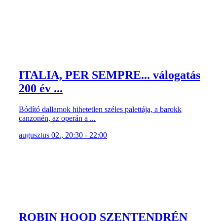
ITALIA, PER SEMPRE... válogatás
200 év ...
Bódító dallamok hihetetlen széles palettája, a barokk
canzonén, az operán a ...
augusztus 02., 20:30 - 22:00
ROBIN HOOD SZENTENDRÉN