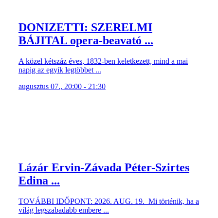
DONIZETTI: SZERELMI
BÁJITAL opera-beavató ...
A közel kétszáz éves, 1832-ben keletkezett, mind a mai
napig az egyik legtöbbet ...
augusztus 07., 20:00 - 21:30
Lázár Ervin-Závada Péter-Szirtes
Edina ...
TOVÁBBI IDŐPONT: 2026. AUG. 19. Mi történik, ha a
világ legszabadabb embere ...