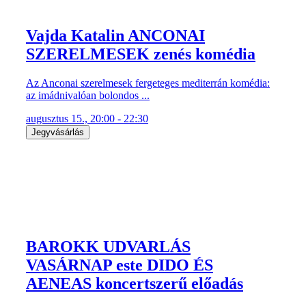
Vajda Katalin ANCONAI
SZERELMESEK zenés komédia
Az Anconai szerelmesek fergeteges mediterrán komédia:
az imádnivalóan bolondos ...
augusztus 15., 20:00 - 22:30
Jegyvásárlás
BAROKK UDVARLÁS
VASÁRNAP este DIDO ÉS
AENEAS koncertszerű előadás