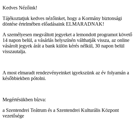
Kedves Nézőink!
Tájékoztatjuk kedves nézőinket, hogy a Kormány biztonsági
döntése értelmében előadásaink ELMARADNAK!
A személyesen megváltott jegyeket a lemondott programot követő
14 napon belül, a vásárlás helyszínén válthatják vissza, az online
vásárolt jegyek árát a bank külön kérés nélkül, 30 napon belül
visszautalja.
A most elmaradt rendezvényeinket igyekszünk az év folyamán a
későbbiekben pótolni.
Megértésükben bízva:
a Szentendrei Teátrum és a Szentendrei Kulturális Központ
vezetősége