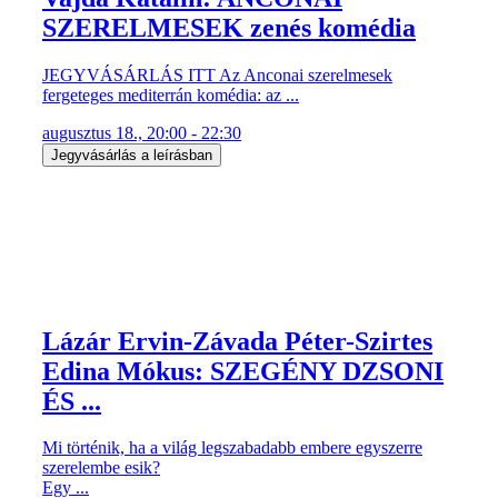
SZERELMESEK zenés komédia
JEGYVÁSÁRLÁS ITT Az Anconai szerelmesek
fergeteges mediterrán komédia: az ...
augusztus 18., 20:00 - 22:30
Jegyvásárlás a leírásban
Lázár Ervin-Závada Péter-Szirtes
Edina Mókus: SZEGÉNY DZSONI
ÉS ...
Mi történik, ha a világ legszabadabb embere egyszerre
szerelembe esik?
Egy ...