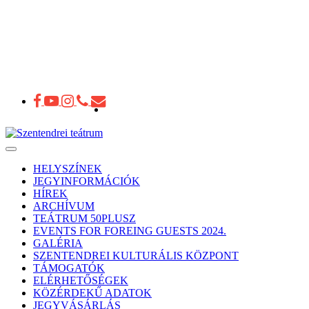
Toggle
navigation
HELYSZÍNEK
JEGYINFORMÁCIÓK
HÍREK
ARCHÍVUM
TEÁTRUM 50PLUSZ
EVENTS FOR FOREING GUESTS 2024.
GALÉRIA
SZENTENDREI KULTURÁLIS KÖZPONT
TÁMOGATÓK
ELÉRHETŐSÉGEK
KÖZÉRDEKŰ ADATOK
JEGYVÁSÁRLÁS