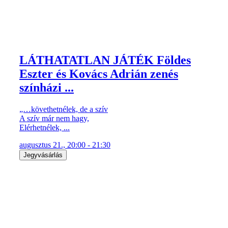
LÁTHATATLAN JÁTÉK Földes
Eszter és Kovács Adrián zenés
színházi ...
„…követhetnélek, de a szív
A szív már nem hagy,
Elérhetnélek, ...
augusztus 21., 20:00 - 21:30
Jegyvásárlás