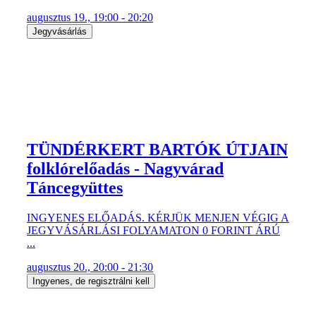
augusztus 19., 19:00 - 20:20
Jegyvásárlás
TÜNDÉRKERT BARTÓK ÚTJAIN
folklórelőadás - Nagyvárad
Táncegyüttes
INGYENES ELŐADÁS. KÉRJÜK MENJEN VÉGIG A
JEGYVÁSÁRLÁSI FOLYAMATON 0 FORINT ÁRÚ
...
augusztus 20., 20:00 - 21:30
Ingyenes, de regisztrálni kell