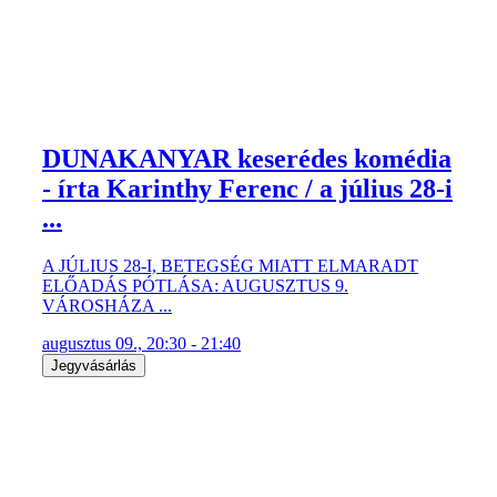
DUNAKANYAR keserédes komédia
- írta Karinthy Ferenc / a július 28-i
...
A JÚLIUS 28-I, BETEGSÉG MIATT ELMARADT
ELŐADÁS PÓTLÁSA: AUGUSZTUS 9.
VÁROSHÁZA ...
augusztus 09., 20:30 - 21:40
Jegyvásárlás