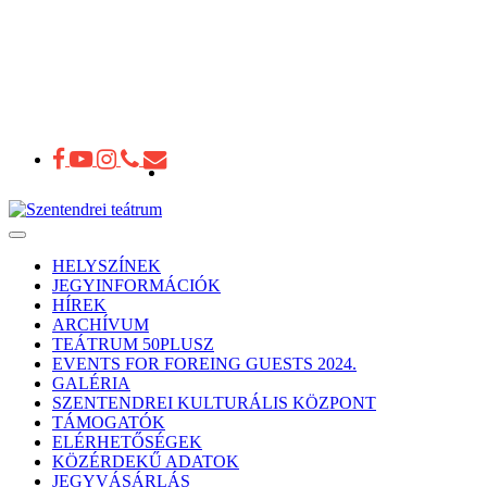
Toggle
navigation
HELYSZÍNEK
JEGYINFORMÁCIÓK
HÍREK
ARCHÍVUM
TEÁTRUM 50PLUSZ
EVENTS FOR FOREING GUESTS 2024.
GALÉRIA
SZENTENDREI KULTURÁLIS KÖZPONT
TÁMOGATÓK
ELÉRHETŐSÉGEK
KÖZÉRDEKŰ ADATOK
JEGYVÁSÁRLÁS