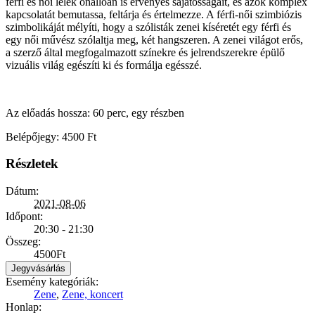
férfi és női lélek önál­lóan is érvényes sajátosságait, és azok komplex
kapcsolatát bemutassa, feltárja és értelmezze. A férfi-női szimbiózis
szimbolikáját mélyíti, hogy a szólisták zenei kíséretét egy férfi és
egy női művész szólaltja meg, két hangszeren. A zenei világot erős,
a szerző által megfogalmazott színekre és jelrendszerekre épülő
vizuális világ egészíti ki és formálja egésszé.
Az előadás hossza: 60 perc, egy részben
Belépőjegy: 4500 Ft
Részletek
Dátum:
2021-08-06
Időpont:
20:30 - 21:30
Összeg:
4500Ft
Jegyvásárlás
Esemény kategóriák:
Zene
,
Zene, koncert
Honlap: