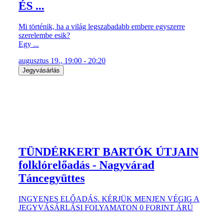
ÉS ...
Mi történik, ha a világ legszabadabb embere egyszerre
szerelembe esik?
Egy ...
augusztus 19., 19:00 - 20:20
Jegyvásárlás
TÜNDÉRKERT BARTÓK ÚTJAIN
folklórelőadás - Nagyvárad
Táncegyüttes
INGYENES ELŐADÁS. KÉRJÜK MENJEN VÉGIG A
JEGYVÁSÁRLÁSI FOLYAMATON 0 FORINT ÁRÚ
...