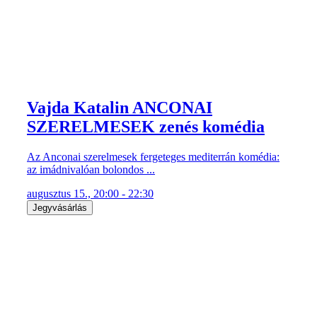
Vajda Katalin ANCONAI
SZERELMESEK zenés komédia
Az Anconai szerelmesek fergeteges mediterrán komédia:
az imádnivalóan bolondos ...
augusztus 15., 20:00 - 22:30
Jegyvásárlás