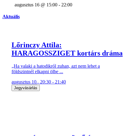
augusztus 16 @ 15:00
-
22:00
Aktuális
Lőrinczy Attila:
HARAGOSSZIGET kortárs dráma
„Ha valaki a hatodikról zuhan, azt nem lehet a
földszintnél elkapni ölbe ...
augusztus 10., 20:30 - 21:40
Jegyvásárlás