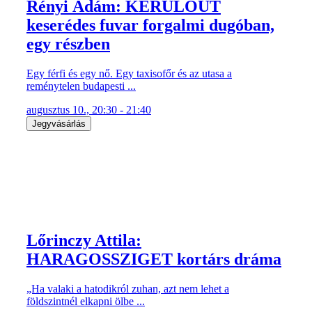
Rényi Ádám: KERÜLŐÚT
keserédes fuvar forgalmi dugóban,
egy részben
Egy férfi és egy nő. Egy taxisofőr és az utasa a
reménytelen budapesti ...
augusztus 10., 20:30 - 21:40
Jegyvásárlás
Lőrinczy Attila:
HARAGOSSZIGET kortárs dráma
„Ha valaki a hatodikról zuhan, azt nem lehet a
földszintnél elkapni ölbe ...