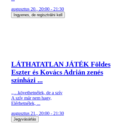
augusztus 20., 20:00 - 21:30
Ingyenes, de regisztrálni kell
LÁTHATATLAN JÁTÉK Földes
Eszter és Kovács Adrián zenés
színházi ...
„…követhetnélek, de a szív
A szív már nem hagy,
Elérhetnélek, ...
augusztus 21., 20:00 - 21:30
Jegyvásárlás