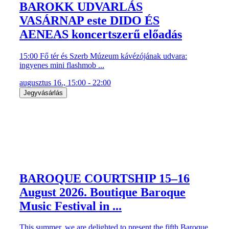
BAROKK UDVARLÁS
VASÁRNAP este DIDO ÉS
AENEAS koncertszerű előadás
15:00 Fő tér és Szerb Múzeum kávézójának udvara:
ingyenes mini flashmob ...
augusztus 16., 15:00 - 22:00
Jegyvásárlás
BAROQUE COURTSHIP 15–16
August 2026. Boutique Baroque
Music Festival in ...
This summer, we are delighted to present the fifth Baroque