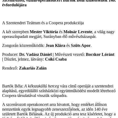
Szcenírozott, vizuál-operakoncert Bartók Béla születésének 140.
évfordulójára
A Szentendrei Teátrum és a Coopera produkciója
A két szerepben
Mester Viktória
és
Molnár Levente
, a világ nagy
operaszínpadait megjárt, Surányban élő művészházaspár.
Zongorán közreműködik:
Jean Klára
és
Szüts Apor
.
Producer:
Dr. Vadász Dániel |
Művészeti vezető:
Bocskor Lóránt
|
Díszlet, jelmez, látvány:
Csíki Csaba
Rendező:
Zakariás Zalán
Bartók Béla:
A kékszakállú herceg
vára című operáját a szentendrei
alapí­tású, egyedülálló színházközi együttműködési modellt létrehozó
Coopera társulatával visszük színpadra.
A szcenírozott operakoncert arra hivatott, hogy emléket állítson
nemze­tünk egyik legnagyobb zeneszerzőjének, az idén 140 éve
született Bartók Bélának. Az új produkció arra tesz kísérletet, hogy a