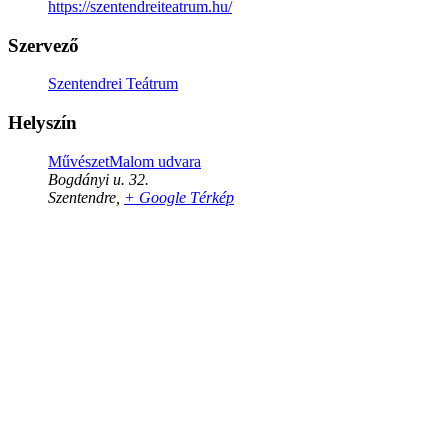
https://szentendreiteatrum.hu/
Szervező
Szentendrei Teátrum
Helyszín
MűvészetMalom udvara
Bogdányi u. 32.
Szentendre
,
+ Google Térkép