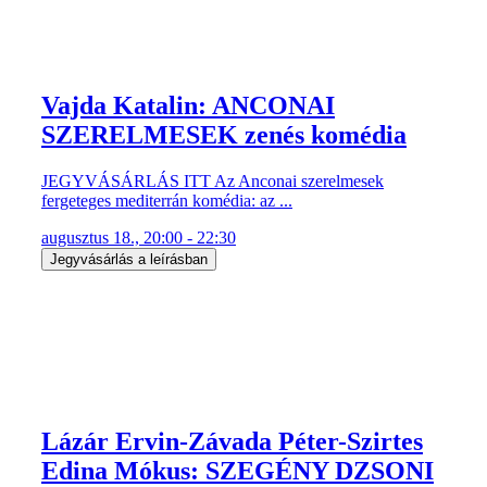
Vajda Katalin: ANCONAI
SZERELMESEK zenés komédia
JEGYVÁSÁRLÁS ITT Az Anconai szerelmesek
fergeteges mediterrán komédia: az ...
augusztus 18., 20:00 - 22:30
Jegyvásárlás a leírásban
Lázár Ervin-Závada Péter-Szirtes
Edina Mókus: SZEGÉNY DZSONI