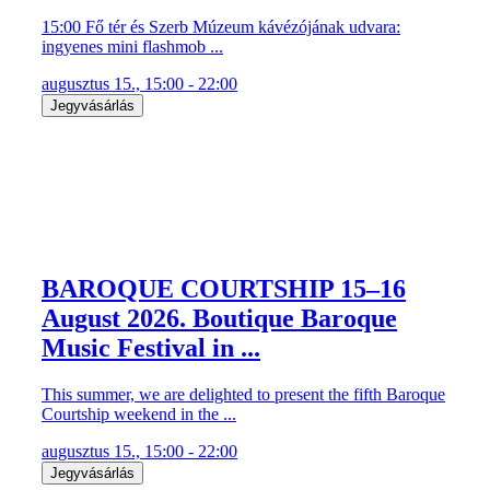
15:00 Fő tér és Szerb Múzeum kávézójának udvara:
ingyenes mini flashmob ...
augusztus 15., 15:00 - 22:00
Jegyvásárlás
BAROQUE COURTSHIP 15–16
August 2026. Boutique Baroque
Music Festival in ...
This summer, we are delighted to present the fifth Baroque
Courtship weekend in the ...
augusztus 15., 15:00 - 22:00
Jegyvásárlás