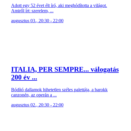
Adott egy 52 évet élt író, aki meghódította a világot.
Amiről írt: szerelem, ...
augusztus 03., 20:30 - 22:00
ITALIA, PER SEMPRE... válogatás
200 év ...
Bódító dallamok hihetetlen széles palettája, a barokk
canzonén, az operán a ...
augusztus 02., 20:30 - 22:00