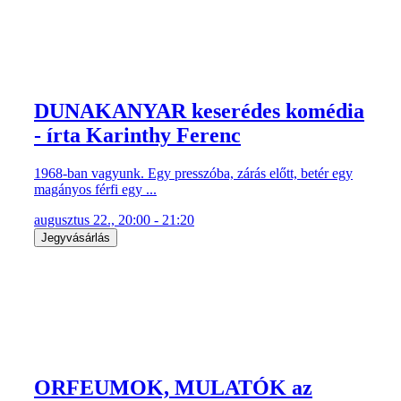
DUNAKANYAR keserédes komédia
- írta Karinthy Ferenc
1968-ban vagyunk. Egy presszóba, zárás előtt, betér egy
magányos férfi egy ...
augusztus 22., 20:00 - 21:20
Jegyvásárlás
ORFEUMOK, MULATÓK az