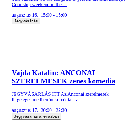
Courtship weekend in the ...
augusztus 16., 15:00 - 15:00
Jegyvásárlás
Vajda Katalin: ANCONAI
SZERELMESEK zenés komédia
JEGYVÁSÁRLÁS ITT Az Anconai szerelmesek
fergeteges mediterrán komédia: az ...
augusztus 17., 20:00 - 22:30
Jegyvásárlás a leírásban