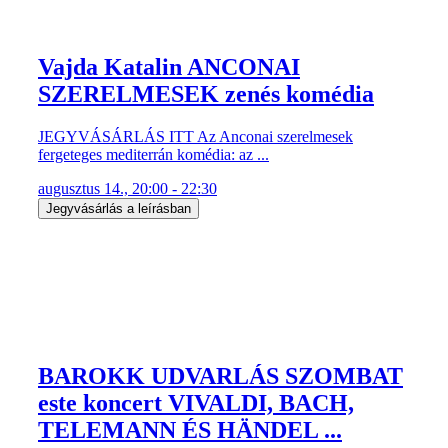
Vajda Katalin ANCONAI
SZERELMESEK zenés komédia
JEGYVÁSÁRLÁS ITT Az Anconai szerelmesek
fergeteges mediterrán komédia: az ...
augusztus 14., 20:00 - 22:30
Jegyvásárlás a leírásban
BAROKK UDVARLÁS SZOMBAT
este koncert VIVALDI, BACH,
TELEMANN ÉS HÄNDEL ...