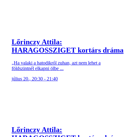
Lőrinczy Attila:
HARAGOSSZIGET kortárs dráma
„Ha valaki a hatodikról zuhan, azt nem lehet a
földszintnél elkapni ölbe ...
július 20., 20:30 - 21:40
Lőrinczy Attila: