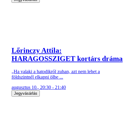
Lőrinczy Attila:
HARAGOSSZIGET kortárs dráma
„Ha valaki a hatodikról zuhan, azt nem lehet a
földszintnél elkapni ölbe ...
augusztus 10., 20:30 - 21:40
Jegyvásárlás