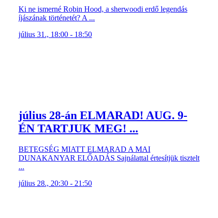
Ki ne ismerné Robin Hood, a sherwoodi erdő legendás
íjászának történetét? A ...
július 31., 18:00 - 18:50
július 28-án ELMARAD! AUG. 9-
ÉN TARTJUK MEG! ...
BETEGSÉG MIATT ELMARAD A MAI
DUNAKANYAR ELŐADÁS Sajnálattal értesítjük tisztelt
...
július 28., 20:30 - 21:50