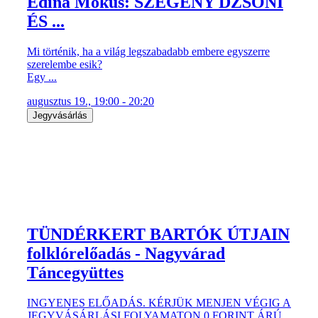
Edina Mókus: SZEGÉNY DZSONI
ÉS ...
Mi történik, ha a világ legszabadabb embere egyszerre
szerelembe esik?
Egy ...
augusztus 19., 19:00 - 20:20
Jegyvásárlás
TÜNDÉRKERT BARTÓK ÚTJAIN
folklórelőadás - Nagyvárad
Táncegyüttes
INGYENES ELŐADÁS. KÉRJÜK MENJEN VÉGIG A
JEGYVÁSÁRLÁSI FOLYAMATON 0 FORINT ÁRÚ