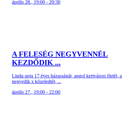
április 28., 19:00 - 20:30
A FELESÉG NEGYVENNÉL
KEZDŐDIK ...
Linda unja 17 éves házasságát, angol kertvárosi életét, a
negyedik x közeledtét, ...
április 27., 19:00 - 22:00