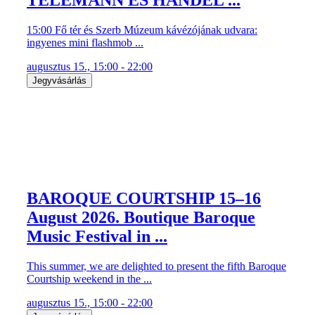
15:00 Fő tér és Szerb Múzeum kávézójának udvara:
ingyenes mini flashmob ...
augusztus 15., 15:00 - 22:00
Jegyvásárlás
BAROQUE COURTSHIP 15–16
August 2026. Boutique Baroque
Music Festival in ...
This summer, we are delighted to present the fifth Baroque
Courtship weekend in the ...
augusztus 15., 15:00 - 22:00