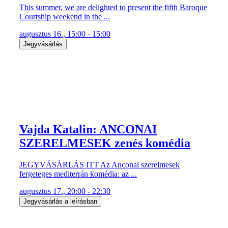
This summer, we are delighted to present the fifth Baroque
Courtship weekend in the ...
augusztus 16., 15:00 - 15:00
Jegyvásárlás
Vajda Katalin: ANCONAI
SZERELMESEK zenés komédia
JEGYVÁSÁRLÁS ITT Az Anconai szerelmesek
fergeteges mediterrán komédia: az ...
augusztus 17., 20:00 - 22:30
Jegyvásárlás a leírásban