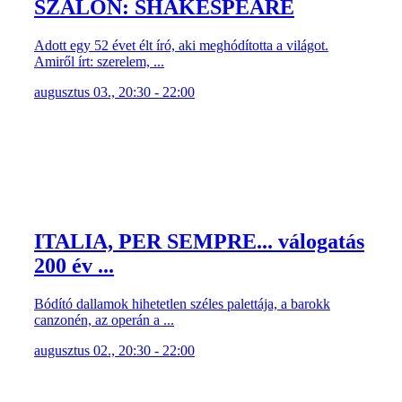
SZALON: SHAKESPEARE
Adott egy 52 évet élt író, aki meghódította a világot.
Amiről írt: szerelem, ...
augusztus 03., 20:30 - 22:00
ITALIA, PER SEMPRE... válogatás
200 év ...
Bódító dallamok hihetetlen széles palettája, a barokk
canzonén, az operán a ...
augusztus 02., 20:30 - 22:00