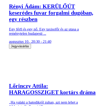
Rényi Ádám: KERÜLŐÚT
keserédes fuvar forgalmi dugóban,
egy részben
Egy férfi és egy nő. Egy taxisofőr és az utasa a
reménytelen budapesti ...
augusztus 10., 20:30 - 21:40
Jegyvásárlás
Lőrinczy Attila:
HARAGOSSZIGET kortárs dráma
„Ha valaki a hatodikról zuhan, azt nem lehet a