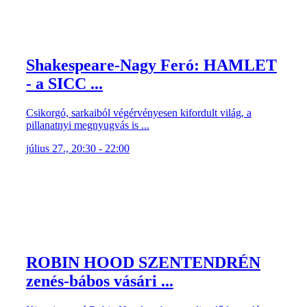
Shakespeare-Nagy Feró: HAMLET
- a SICC ...
Csikorgó, sarkaiból végérvényesen kifordult világ, a
pillanatnyi megnyugvás is ...
július 27., 20:30 - 22:00
ROBIN HOOD SZENTENDRÉN
zenés-bábos vásári ...