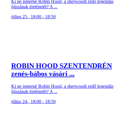
Ki ne ismerné Robin Hood, a sherwoodi erdő legendás
íjászának történetét? A ...
július 25., 18:00 - 18:50
ROBIN HOOD SZENTENDRÉN
zenés-bábos vásári ...
Ki ne ismerné Robin Hood, a sherwoodi erdő legendás
íjászának történetét? A ...
július 24., 18:00 - 18:50