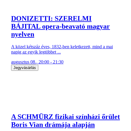
DONIZETTI: SZERELMI
BÁJITAL opera-beavató magyar
nyelven
A közel kétszáz éves, 1832-ben keletkezett, mind a mai
napig az egyik legtöbbet ...
augusztus 08., 20:00 - 21:30
Jegyvásárlás
A SCHMÜRZ fizikai színházi őrület
Boris Vian drámája alapján