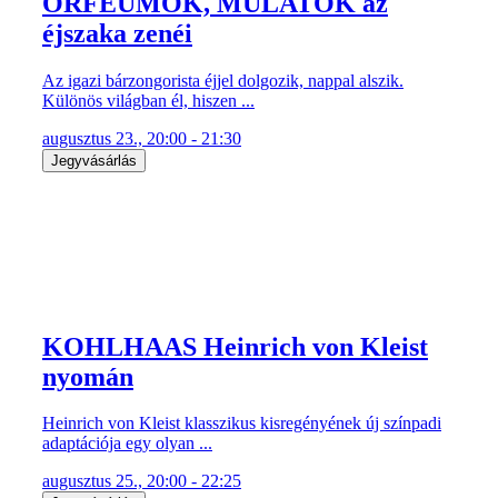
ORFEUMOK, MULATÓK az
éjszaka zenéi
Az igazi bárzongorista éjjel dolgozik, nappal alszik.
Különös világban él, hiszen ...
augusztus 23., 20:00 - 21:30
Jegyvásárlás
KOHLHAAS Heinrich von Kleist
nyomán
Heinrich von Kleist klasszikus kisregényének új színpadi
adaptációja egy olyan ...
augusztus 25., 20:00 - 22:25