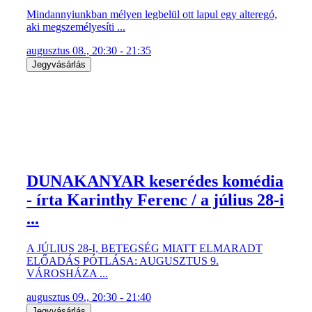
Mindannyiunkban mélyen legbelül ott lapul egy alteregó,
aki megszemélyesíti ...
augusztus 08., 20:30 - 21:35
Jegyvásárlás
DUNAKANYAR keserédes komédia
- írta Karinthy Ferenc / a július 28-i
...
A JÚLIUS 28-I, BETEGSÉG MIATT ELMARADT
ELŐADÁS PÓTLÁSA: AUGUSZTUS 9.
VÁROSHÁZA ...
augusztus 09., 20:30 - 21:40
Jegyvásárlás