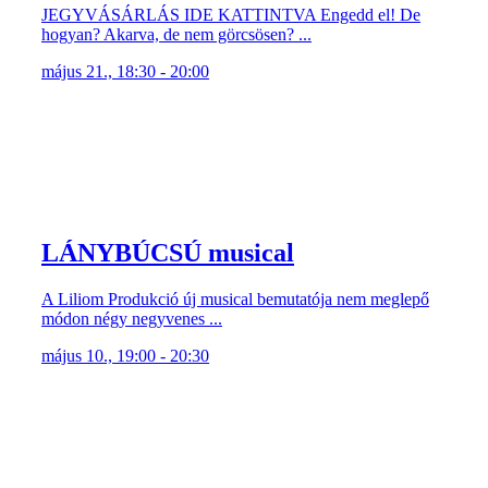
JEGYVÁSÁRLÁS IDE KATTINTVA Engedd el! De
hogyan? Akarva, de nem görcsösen? ...
május 21., 18:30 - 20:00
LÁNYBÚCSÚ musical
A Liliom Produkció új musical bemutatója nem meglepő
módon négy negyvenes ...
május 10., 19:00 - 20:30