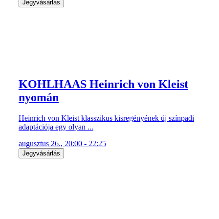
Jegyvásárlás
KOHLHAAS Heinrich von Kleist
nyomán
Heinrich von Kleist klasszikus kisregényének új színpadi
adaptációja egy olyan ...
augusztus 26., 20:00 - 22:25
Jegyvásárlás