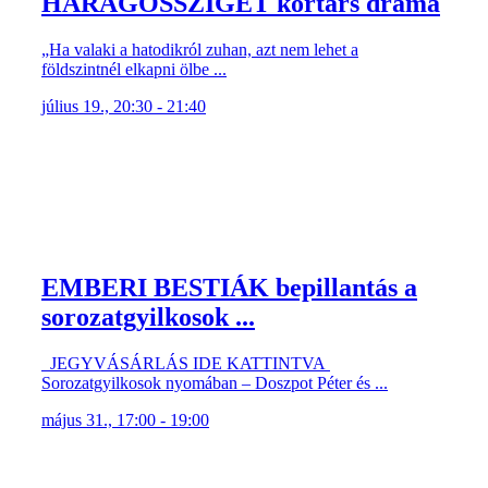
HARAGOSSZIGET kortárs dráma
„Ha valaki a hatodikról zuhan, azt nem lehet a
földszintnél elkapni ölbe ...
július 19., 20:30 - 21:40
EMBERI BESTIÁK bepillantás a
sorozatgyilkosok ...
JEGYVÁSÁRLÁS IDE KATTINTVA
Sorozatgyilkosok nyomában – Doszpot Péter és ...
május 31., 17:00 - 19:00