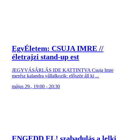
EgyÉletem: CSUJA IMRE //
életrajzi stand-up est
JEGYVÁSÁRLÁS IDE KATTINTVA Csuja Imre
merész kalandra vállalkozik: először áll ki ...
május 29., 19:00 - 20:30
ENGEDD EL! szabadulás a lelki