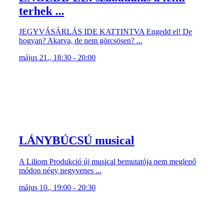
terhek ...
JEGYVÁSÁRLÁS IDE KATTINTVA Engedd el! De
hogyan? Akarva, de nem görcsösen? ...
május 21., 18:30 - 20:00
LÁNYBÚCSÚ musical
A Liliom Produkció új musical bemutatója nem meglepő
módon négy negyvenes ...
május 10., 19:00 - 20:30