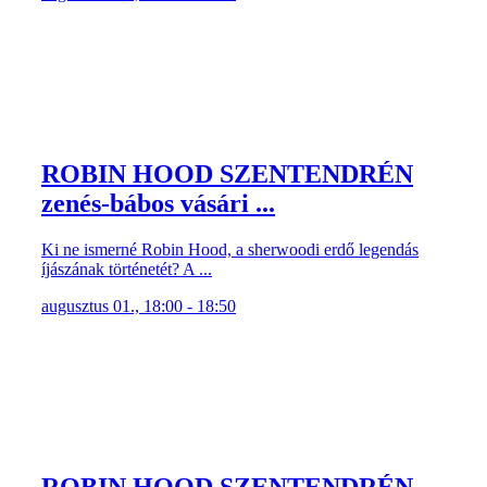
ROBIN HOOD SZENTENDRÉN
zenés-bábos vásári ...
Ki ne ismerné Robin Hood, a sherwoodi erdő legendás
íjászának történetét? A ...
augusztus 01., 18:00 - 18:50
ROBIN HOOD SZENTENDRÉN