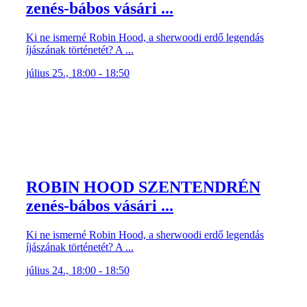
zenés-bábos vásári ...
Ki ne ismerné Robin Hood, a sherwoodi erdő legendás
íjászának történetét? A ...
július 25., 18:00 - 18:50
ROBIN HOOD SZENTENDRÉN
zenés-bábos vásári ...
Ki ne ismerné Robin Hood, a sherwoodi erdő legendás
íjászának történetét? A ...
július 24., 18:00 - 18:50