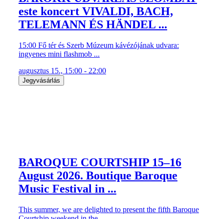
este koncert VIVALDI, BACH,
TELEMANN ÉS HÄNDEL ...
15:00 Fő tér és Szerb Múzeum kávézójának udvara:
ingyenes mini flashmob ...
augusztus 15., 15:00 - 22:00
Jegyvásárlás
BAROQUE COURTSHIP 15–16
August 2026. Boutique Baroque
Music Festival in ...
This summer, we are delighted to present the fifth Baroque
Courtship weekend in the ...