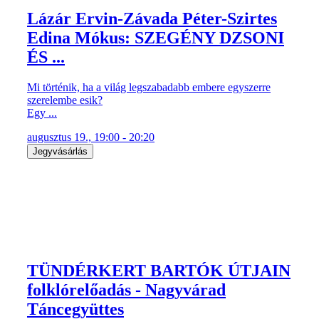
Lázár Ervin-Závada Péter-Szirtes
Edina Mókus: SZEGÉNY DZSONI
ÉS ...
Mi történik, ha a világ legszabadabb embere egyszerre
szerelembe esik?
Egy ...
augusztus 19., 19:00 - 20:20
Jegyvásárlás
TÜNDÉRKERT BARTÓK ÚTJAIN
folklórelőadás - Nagyvárad
Táncegyüttes