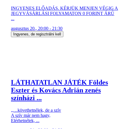
INGYENES ELŐADÁS. KÉRJÜK MENJEN VÉGIG A
JEGYVÁSÁRLÁSI FOLYAMATON 0 FORINT ÁRÚ
...
augusztus 20., 20:00 - 21:30
Ingyenes, de regisztrálni kell
LÁTHATATLAN JÁTÉK Földes
Eszter és Kovács Adrián zenés
színházi ...
„…követhetnélek, de a szív
A szív már nem hagy,
Elérhetnélek, ...