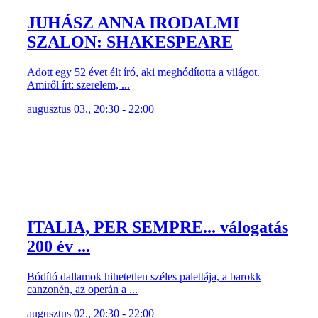
JUHÁSZ ANNA IRODALMI
SZALON: SHAKESPEARE
Adott egy 52 évet élt író, aki meghódította a világot.
Amiről írt: szerelem, ...
augusztus 03., 20:30 - 22:00
ITALIA, PER SEMPRE... válogatás
200 év ...
Bódító dallamok hihetetlen széles palettája, a barokk
canzonén, az operán a ...
augusztus 02., 20:30 - 22:00