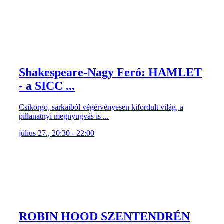
Shakespeare-Nagy Feró: HAMLET
- a SICC ...
Csikorgó, sarkaiból végérvényesen kifordult világ, a
pillanatnyi megnyugvás is ...
július 27., 20:30 - 22:00
ROBIN HOOD SZENTENDRÉN