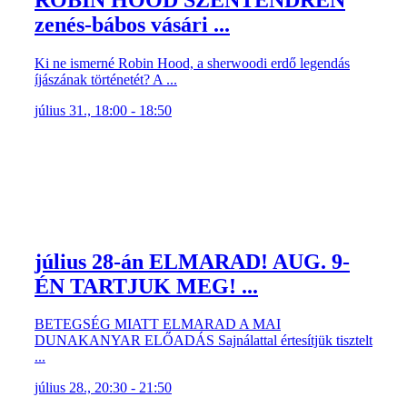
zenés-bábos vásári ...
Ki ne ismerné Robin Hood, a sherwoodi erdő legendás
íjászának történetét? A ...
július 31., 18:00 - 18:50
július 28-án ELMARAD! AUG. 9-
ÉN TARTJUK MEG! ...
BETEGSÉG MIATT ELMARAD A MAI
DUNAKANYAR ELŐADÁS Sajnálattal értesítjük tisztelt
...
július 28., 20:30 - 21:50