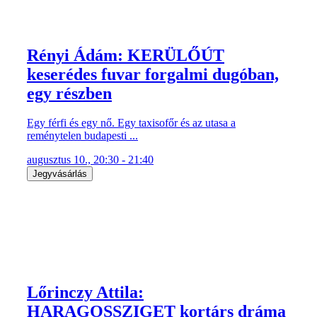
Rényi Ádám: KERÜLŐÚT
keserédes fuvar forgalmi dugóban,
egy részben
Egy férfi és egy nő. Egy taxisofőr és az utasa a
reménytelen budapesti ...
augusztus 10., 20:30 - 21:40
Jegyvásárlás
Lőrinczy Attila:
HARAGOSSZIGET kortárs dráma