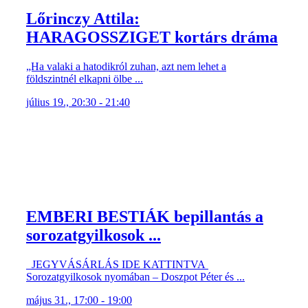
Lőrinczy Attila:
HARAGOSSZIGET kortárs dráma
„Ha valaki a hatodikról zuhan, azt nem lehet a
földszintnél elkapni ölbe ...
július 19., 20:30 - 21:40
EMBERI BESTIÁK bepillantás a
sorozatgyilkosok ...
JEGYVÁSÁRLÁS IDE KATTINTVA
Sorozatgyilkosok nyomában – Doszpot Péter és ...
május 31., 17:00 - 19:00