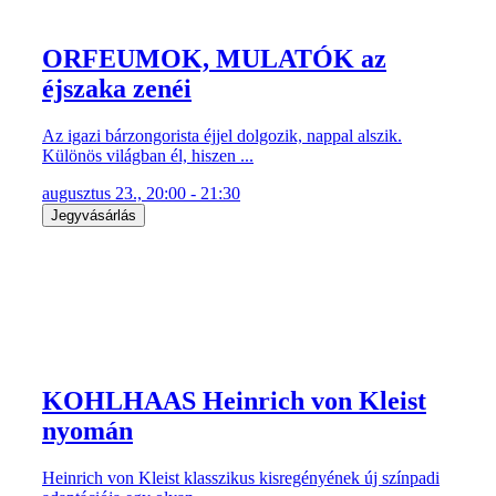
ORFEUMOK, MULATÓK az
éjszaka zenéi
Az igazi bárzongorista éjjel dolgozik, nappal alszik.
Különös világban él, hiszen ...
augusztus 23., 20:00 - 21:30
Jegyvásárlás
KOHLHAAS Heinrich von Kleist
nyomán
Heinrich von Kleist klasszikus kisregényének új színpadi