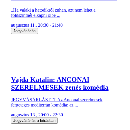
„Ha valaki a hatodikról zuhan, azt nem lehet a
földszintnél elkapni ölbe ...
augusztus 11., 20:30 - 21:40
Jegyvásárlás
Vajda Katalin: ANCONAI
SZERELMESEK zenés komédia
JEGYVÁSÁRLÁS ITT Az Anconai szerelmesek
fergeteges mediterrán komédia: az ...
augusztus 13., 20:00 - 22:30
Jegyvásárlás a leírásban