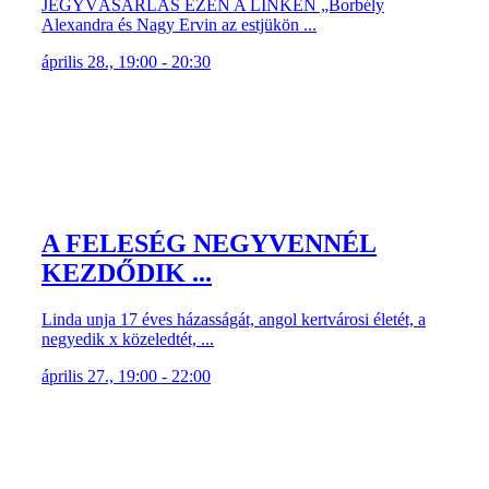
JEGYVÁSÁRLÁS EZEN A LINKEN „Borbély
Alexandra és Nagy Ervin az estjükön ...
április 28., 19:00 - 20:30
A FELESÉG NEGYVENNÉL
KEZDŐDIK ...
Linda unja 17 éves házasságát, angol kertvárosi életét, a
negyedik x közeledtét, ...
április 27., 19:00 - 22:00