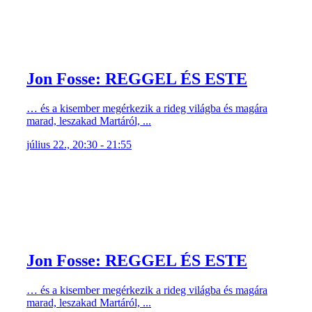
Jon Fosse: REGGEL ÉS ESTE
… és a kisember megérkezik a rideg világba és magára
marad, leszakad Martáról, ...
július 22., 20:30 - 21:55
Jon Fosse: REGGEL ÉS ESTE
… és a kisember megérkezik a rideg világba és magára
marad, leszakad Martáról, ...