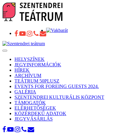
Toggle
navigation
HELYSZÍNEK
JEGYINFORMÁCIÓK
HÍREK
ARCHÍVUM
TEÁTRUM 50PLUSZ
EVENTS FOR FOREING GUESTS 2024.
GALÉRIA
SZENTENDREI KULTURÁLIS KÖZPONT
TÁMOGATÓK
ELÉRHETŐSÉGEK
KÖZÉRDEKŰ ADATOK
JEGYVÁSÁRLÁS