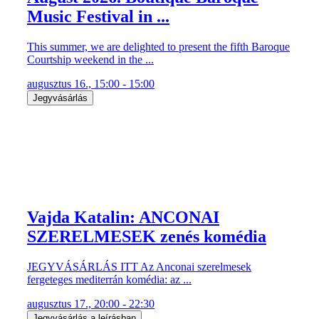
Music Festival in ...
This summer, we are delighted to present the fifth Baroque
Courtship weekend in the ...
augusztus 16., 15:00 - 15:00
Jegyvásárlás
Vajda Katalin: ANCONAI
SZERELMESEK zenés komédia
JEGYVÁSÁRLÁS ITT Az Anconai szerelmesek
fergeteges mediterrán komédia: az ...
augusztus 17., 20:00 - 22:30
Jegyvásárlás a leírásban