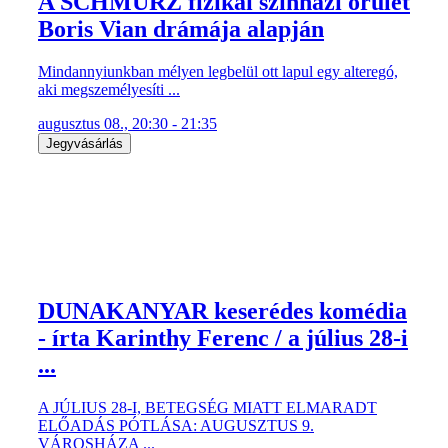
A SCHMÜRZ fizikai színházi őrület
Boris Vian drámája alapján
Mindannyiunkban mélyen legbelül ott lapul egy alteregó,
aki megszemélyesíti ...
augusztus 08., 20:30 - 21:35
Jegyvásárlás
DUNAKANYAR keserédes komédia
- írta Karinthy Ferenc / a július 28-i
...
A JÚLIUS 28-I, BETEGSÉG MIATT ELMARADT
ELŐADÁS PÓTLÁSA: AUGUSZTUS 9.
VÁROSHÁZA ...