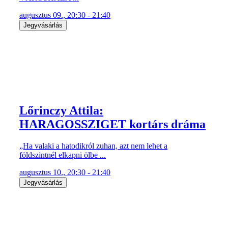
augusztus 09., 20:30 - 21:40
Jegyvásárlás
Lőrinczy Attila:
HARAGOSSZIGET kortárs dráma
„Ha valaki a hatodikról zuhan, azt nem lehet a
földszintnél elkapni ölbe ...
augusztus 10., 20:30 - 21:40
Jegyvásárlás