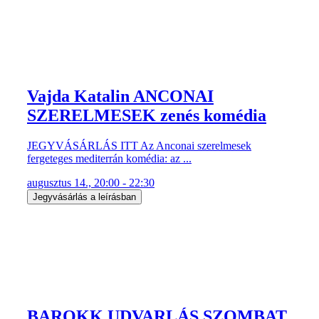
Vajda Katalin ANCONAI
SZERELMESEK zenés komédia
JEGYVÁSÁRLÁS ITT Az Anconai szerelmesek
fergeteges mediterrán komédia: az ...
augusztus 14., 20:00 - 22:30
Jegyvásárlás a leírásban
BAROKK UDVARLÁS SZOMBAT