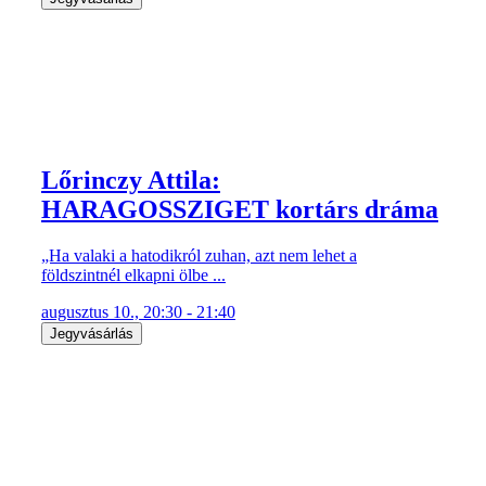
Lőrinczy Attila:
HARAGOSSZIGET kortárs dráma
„Ha valaki a hatodikról zuhan, azt nem lehet a
földszintnél elkapni ölbe ...
augusztus 10., 20:30 - 21:40
Jegyvásárlás