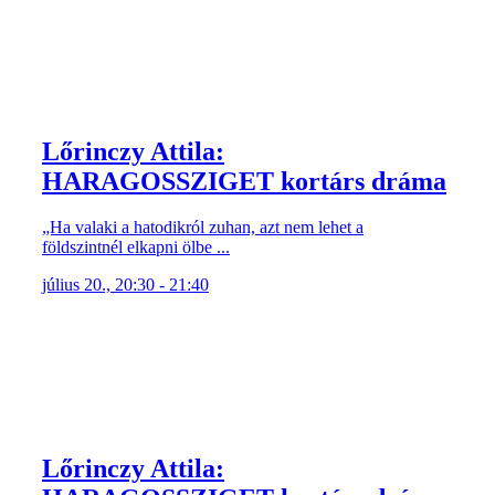
Lőrinczy Attila:
HARAGOSSZIGET kortárs dráma
„Ha valaki a hatodikról zuhan, azt nem lehet a
földszintnél elkapni ölbe ...
július 20., 20:30 - 21:40
Lőrinczy Attila: