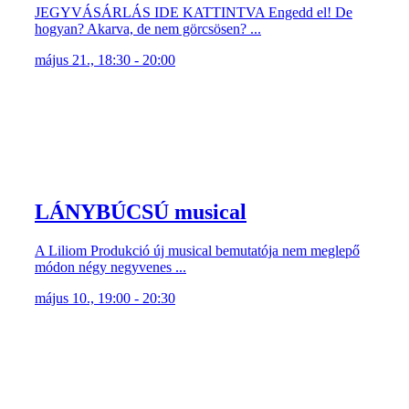
JEGYVÁSÁRLÁS IDE KATTINTVA Engedd el! De
hogyan? Akarva, de nem görcsösen? ...
május 21., 18:30 - 20:00
LÁNYBÚCSÚ musical
A Liliom Produkció új musical bemutatója nem meglepő
módon négy negyvenes ...
május 10., 19:00 - 20:30