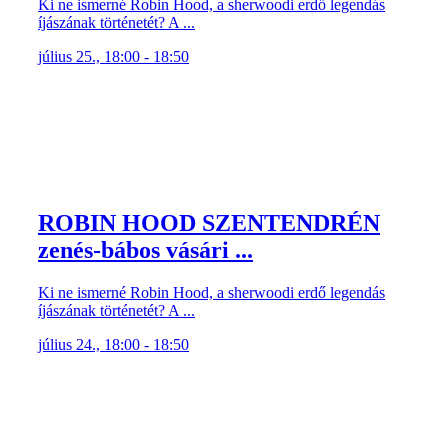
Ki ne ismerné Robin Hood, a sherwoodi erdő legendás
íjászának történetét? A ...
július 25., 18:00 - 18:50
ROBIN HOOD SZENTENDRÉN
zenés-bábos vásári ...
Ki ne ismerné Robin Hood, a sherwoodi erdő legendás
íjászának történetét? A ...
július 24., 18:00 - 18:50