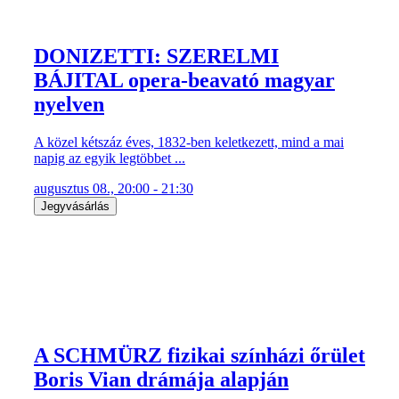
DONIZETTI: SZERELMI
BÁJITAL opera-beavató magyar
nyelven
A közel kétszáz éves, 1832-ben keletkezett, mind a mai
napig az egyik legtöbbet ...
augusztus 08., 20:00 - 21:30
Jegyvásárlás
A SCHMÜRZ fizikai színházi őrület
Boris Vian drámája alapján