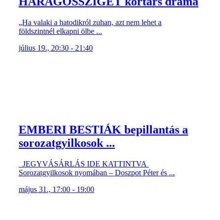
HARAGOSSZIGET kortárs dráma
„Ha valaki a hatodikról zuhan, azt nem lehet a
földszintnél elkapni ölbe ...
július 19., 20:30 - 21:40
EMBERI BESTIÁK bepillantás a
sorozatgyilkosok ...
JEGYVÁSÁRLÁS IDE KATTINTVA
Sorozatgyilkosok nyomában – Doszpot Péter és ...
május 31., 17:00 - 19:00