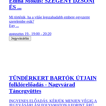
Edina Mókus: SZEGÉNY DZSONI
ÉS ...
Mi történik, ha a világ legszabadabb embere egyszerre
szerelembe esik?
Egy ...
augusztus 19., 19:00 - 20:20
Jegyvásárlás
TÜNDÉRKERT BARTÓK ÚTJAIN
folklórelőadás - Nagyvárad
Táncegyüttes
INGYENES ELŐADÁS. KÉRJÜK MENJEN VÉGIG A
JEGYVÁSÁRLÁSI FOLYAMATON 0 FORINT ÁRÚ