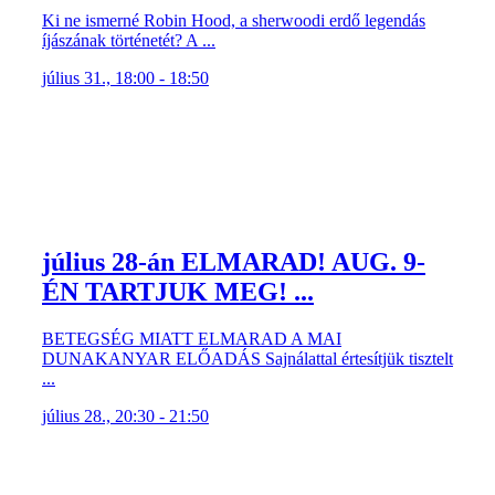
Ki ne ismerné Robin Hood, a sherwoodi erdő legendás
íjászának történetét? A ...
július 31., 18:00 - 18:50
július 28-án ELMARAD! AUG. 9-
ÉN TARTJUK MEG! ...
BETEGSÉG MIATT ELMARAD A MAI
DUNAKANYAR ELŐADÁS Sajnálattal értesítjük tisztelt
...
július 28., 20:30 - 21:50