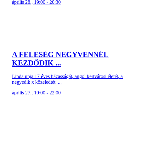
április 28., 19:00 - 20:30
A FELESÉG NEGYVENNÉL
KEZDŐDIK ...
Linda unja 17 éves házasságát, angol kertvárosi életét, a
negyedik x közeledtét, ...
április 27., 19:00 - 22:00