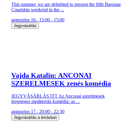
This summer, we are delighted to present the fifth Baroque
Courtship weekend in the ...
augusztus 16., 15:00 - 15:00
Jegyvásárlás
Vajda Katalin: ANCONAI
SZERELMESEK zenés komédia
JEGYVÁSÁRLÁS ITT Az Anconai szerelmesek
fergeteges mediterrán komédia: az ...
augusztus 17., 20:00 - 22:30
Jegyvásárlás a leírásban