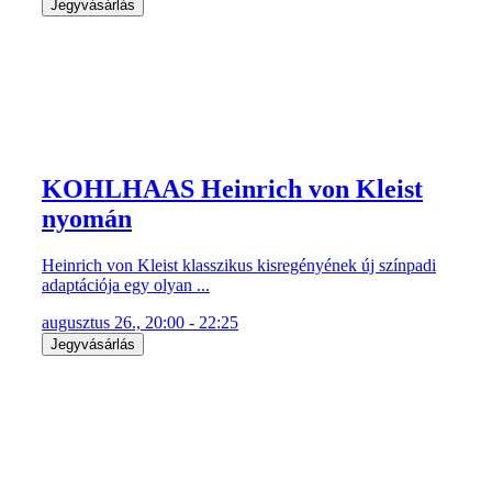
Jegyvásárlás
KOHLHAAS Heinrich von Kleist
nyomán
Heinrich von Kleist klasszikus kisregényének új színpadi
adaptációja egy olyan ...
augusztus 26., 20:00 - 22:25
Jegyvásárlás