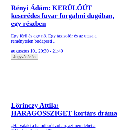
Rényi Ádám: KERÜLŐÚT
keserédes fuvar forgalmi dugóban,
egy részben
Egy férfi és egy nő. Egy taxisofőr és az utasa a
reménytelen budapesti ...
augusztus 10., 20:30 - 21:40
Jegyvásárlás
Lőrinczy Attila:
HARAGOSSZIGET kortárs dráma
„Ha valaki a hatodikról zuhan, azt nem lehet a