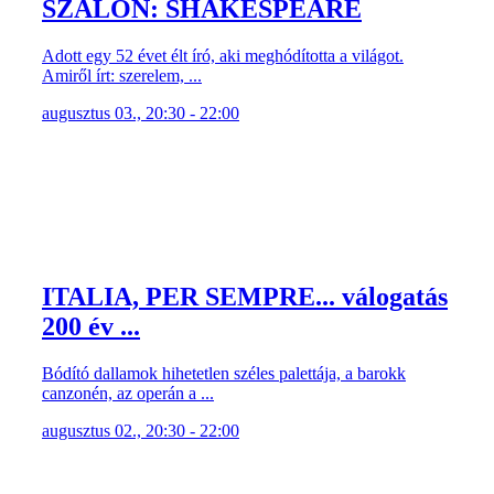
SZALON: SHAKESPEARE
Adott egy 52 évet élt író, aki meghódította a világot.
Amiről írt: szerelem, ...
augusztus 03., 20:30 - 22:00
ITALIA, PER SEMPRE... válogatás
200 év ...
Bódító dallamok hihetetlen széles palettája, a barokk
canzonén, az operán a ...
augusztus 02., 20:30 - 22:00