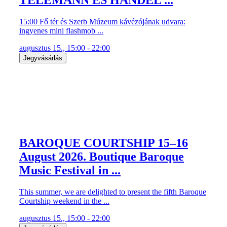
15:00 Fő tér és Szerb Múzeum kávézójának udvara:
ingyenes mini flashmob ...
augusztus 15., 15:00 - 22:00
Jegyvásárlás
BAROQUE COURTSHIP 15–16
August 2026. Boutique Baroque
Music Festival in ...
This summer, we are delighted to present the fifth Baroque
Courtship weekend in the ...
augusztus 15., 15:00 - 22:00