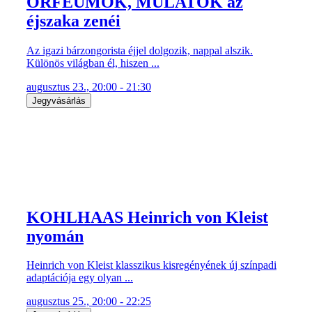
ORFEUMOK, MULATÓK az
éjszaka zenéi
Az igazi bárzongorista éjjel dolgozik, nappal alszik.
Különös világban él, hiszen ...
augusztus 23., 20:00 - 21:30
Jegyvásárlás
KOHLHAAS Heinrich von Kleist
nyomán
Heinrich von Kleist klasszikus kisregényének új színpadi
adaptációja egy olyan ...
augusztus 25., 20:00 - 22:25