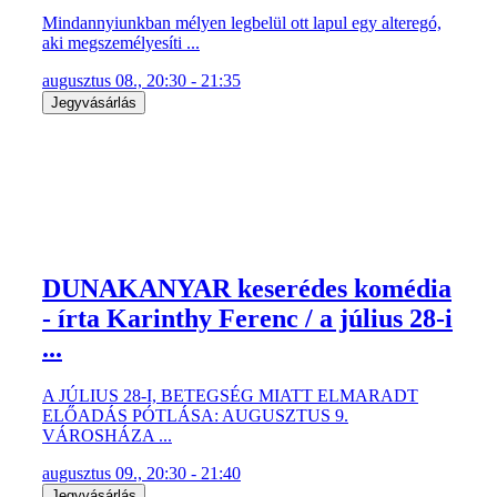
Mindannyiunkban mélyen legbelül ott lapul egy alteregó,
aki megszemélyesíti ...
augusztus 08., 20:30 - 21:35
Jegyvásárlás
DUNAKANYAR keserédes komédia
- írta Karinthy Ferenc / a július 28-i
...
A JÚLIUS 28-I, BETEGSÉG MIATT ELMARADT
ELŐADÁS PÓTLÁSA: AUGUSZTUS 9.
VÁROSHÁZA ...
augusztus 09., 20:30 - 21:40
Jegyvásárlás