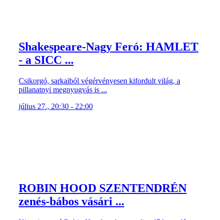
Shakespeare-Nagy Feró: HAMLET
- a SICC ...
Csikorgó, sarkaiból végérvényesen kifordult világ, a
pillanatnyi megnyugvás is ...
július 27., 20:30 - 22:00
ROBIN HOOD SZENTENDRÉN
zenés-bábos vásári ...