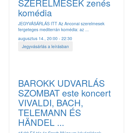
SZERELMESEK zenés
komédia
JEGYVÁSÁRLÁS ITT Az Anconai szerelmesek
fergeteges mediterrán komédia: az ...
augusztus 14., 20:00 - 22:30
Jegyvásárlás a leírásban
BAROKK UDVARLÁS
SZOMBAT este koncert
VIVALDI, BACH,
TELEMANN ÉS
HÄNDEL ...
15:00 Fő tér és Szerb Múzeum kávézójának