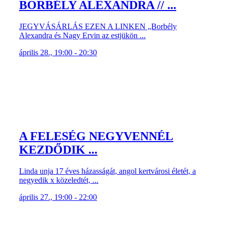
BORBÉLY ALEXANDRA // ...
JEGYVÁSÁRLÁS EZEN A LINKEN „Borbély
Alexandra és Nagy Ervin az estjükön ...
április 28., 19:00 - 20:30
A FELESÉG NEGYVENNÉL
KEZDŐDIK ...
Linda unja 17 éves házasságát, angol kertvárosi életét, a
negyedik x közeledtét, ...
április 27., 19:00 - 22:00