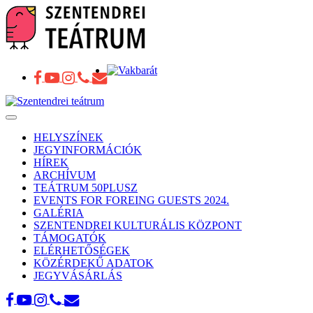
Toggle
navigation
HELYSZÍNEK
JEGYINFORMÁCIÓK
HÍREK
ARCHÍVUM
TEÁTRUM 50PLUSZ
EVENTS FOR FOREING GUESTS 2024.
GALÉRIA
SZENTENDREI KULTURÁLIS KÖZPONT
TÁMOGATÓK
ELÉRHETŐSÉGEK
KÖZÉRDEKŰ ADATOK
JEGYVÁSÁRLÁS