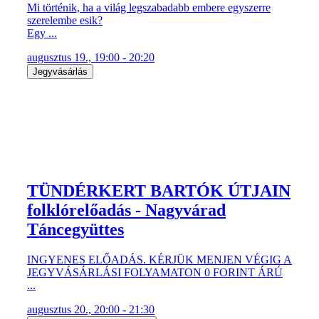
Mi történik, ha a világ legszabadabb embere egyszerre
szerelembe esik?
Egy ...
augusztus 19., 19:00 - 20:20
Jegyvásárlás
TÜNDÉRKERT BARTÓK ÚTJAIN
folklórelőadás - Nagyvárad
Táncegyüttes
INGYENES ELŐADÁS. KÉRJÜK MENJEN VÉGIG A
JEGYVÁSÁRLÁSI FOLYAMATON 0 FORINT ÁRÚ
...
augusztus 20., 20:00 - 21:30