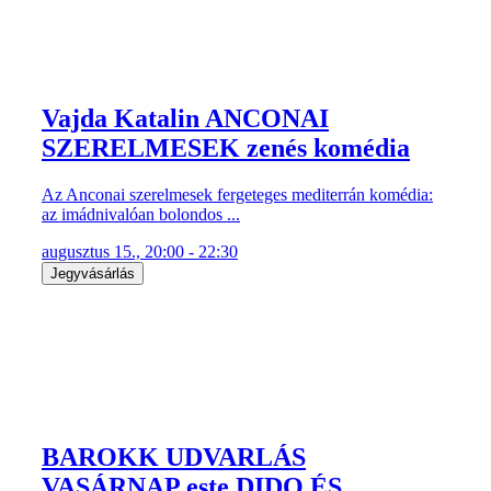
Vajda Katalin ANCONAI
SZERELMESEK zenés komédia
Az Anconai szerelmesek fergeteges mediterrán komédia:
az imádnivalóan bolondos ...
augusztus 15., 20:00 - 22:30
Jegyvásárlás
BAROKK UDVARLÁS
VASÁRNAP este DIDO ÉS