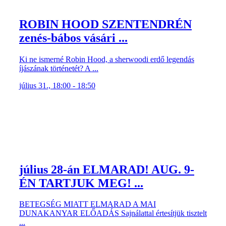
ROBIN HOOD SZENTENDRÉN
zenés-bábos vásári ...
Ki ne ismerné Robin Hood, a sherwoodi erdő legendás
íjászának történetét? A ...
július 31., 18:00 - 18:50
július 28-án ELMARAD! AUG. 9-
ÉN TARTJUK MEG! ...
BETEGSÉG MIATT ELMARAD A MAI
DUNAKANYAR ELŐADÁS Sajnálattal értesítjük tisztelt
...