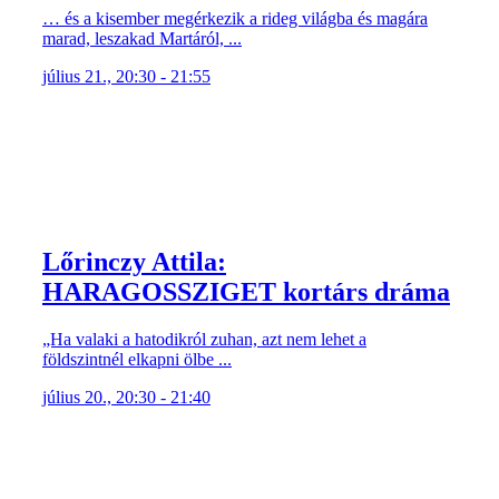
… és a kisember megérkezik a rideg világba és magára
marad, leszakad Martáról, ...
július 21., 20:30 - 21:55
Lőrinczy Attila:
HARAGOSSZIGET kortárs dráma
„Ha valaki a hatodikról zuhan, azt nem lehet a
földszintnél elkapni ölbe ...
július 20., 20:30 - 21:40