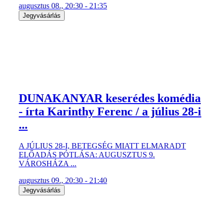
augusztus 08., 20:30 - 21:35
Jegyvásárlás
DUNAKANYAR keserédes komédia
- írta Karinthy Ferenc / a július 28-i
...
A JÚLIUS 28-I, BETEGSÉG MIATT ELMARADT
ELŐADÁS PÓTLÁSA: AUGUSZTUS 9.
VÁROSHÁZA ...
augusztus 09., 20:30 - 21:40
Jegyvásárlás