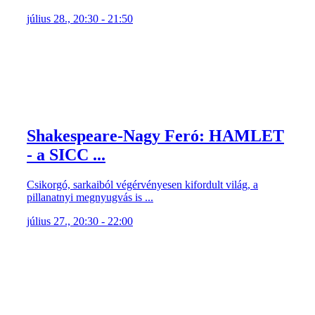
július 28., 20:30 - 21:50
Shakespeare-Nagy Feró: HAMLET
- a SICC ...
Csikorgó, sarkaiból végérvényesen kifordult világ, a
pillanatnyi megnyugvás is ...
július 27., 20:30 - 22:00