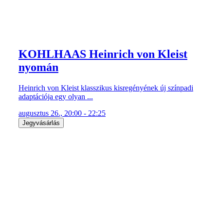
KOHLHAAS Heinrich von Kleist
nyomán
Heinrich von Kleist klasszikus kisregényének új színpadi
adaptációja egy olyan ...
augusztus 26., 20:00 - 22:25
Jegyvásárlás