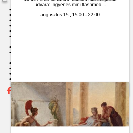
Toggle
udvara: ingyenes mini flashmob ...
navigation
HELYSZÍNEK
augusztus 15., 15:00 - 22:00
JEGYINFORMÁCIÓK
HÍREK
ARCHÍVUM
TEÁTRUM 50PLUSZ
EVENTS FOR FOREING GUESTS
2024.
GALÉRIA
SZENTENDREI KULTURÁLIS
KÖZPONT
TÁMOGATÓK
ELÉRHETŐSÉGEK
KÖZÉRDEKŰ ADATOK
JEGYVÁSÁRLÁS
Jegyvásárlás