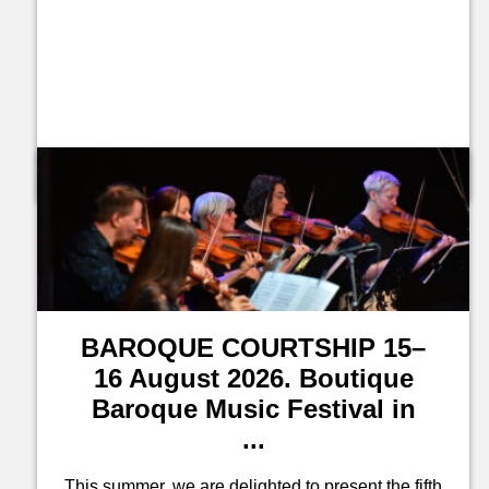
Jegyvásárlás a leírásban
BAROQUE COURTSHIP 15–
16 August 2026. Boutique
Baroque Music Festival in
...
This summer, we are delighted to present the fifth