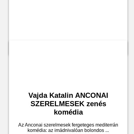
Jegyvásárlás a leírásban
Vajda Katalin ANCONAI
SZERELMESEK zenés
komédia
Az Anconai szerelmesek fergeteges mediterrán
komédia: az imádnivalóan bolondos ...