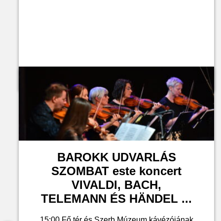
Jegyvásárlás
BAROKK UDVARLÁS
SZOMBAT este koncert
VIVALDI, BACH,
TELEMANN ÉS HÄNDEL ...
15:00 Fő tér és Szerb Múzeum kávézójának