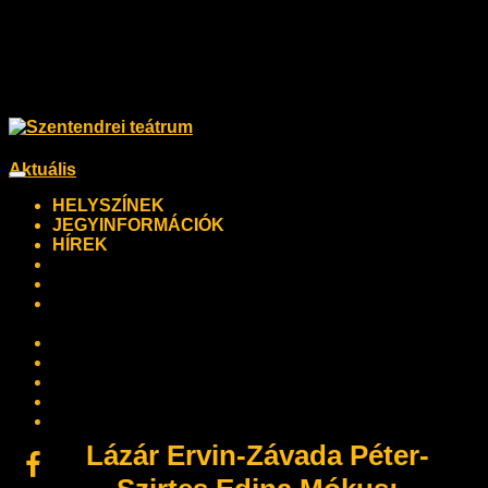
Aktuális
Toggle
navigation
HELYSZÍNEK
JEGYINFORMÁCIÓK
HÍREK
ARCHÍVUM
TEÁTRUM 50PLUSZ
EVENTS FOR FOREING GUESTS
2024.
GALÉRIA
TÁMOGATÓK
ELÉRHETŐSÉGEK
KÖZÉRDEKŰ ADATOK
JEGYVÁSÁRLÁS
Lázár Ervin-Závada Péter-