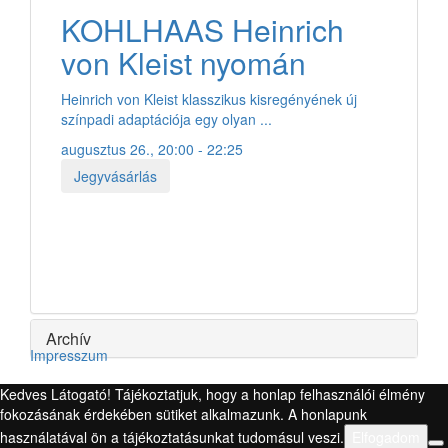
KOHLHAAS Heinrich
von Kleist nyomán
Heinrich von Kleist klasszikus kisregényének új
színpadi adaptációja egy olyan ...
augusztus 26., 20:00 - 22:25
Jegyvásárlás
Archív
Impresszum
Kedves Látogató! Tájékoztatjuk, hogy a honlap felhasználói élmény
fokozásának érdekében sütiket alkalmazunk. A honlapunk
használatával ön a tájékoztatásunkat tudomásul veszi.
Elfogadom