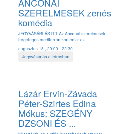
ANCONAI
SZERELMESEK zenés
komédia
JEGYVÁSÁRLÁS ITT Az Anconai szerelmesek
fergeteges mediterrán komédia: az ...
augusztus 18., 20:00 - 22:30
Jegyvásárlás a leírásban
Lázár Ervin-Závada
Péter-Szirtes Edina
Mókus: SZEGÉNY
DZSONI ÉS ...
Mi történik, ha a világ legszabadabb embere