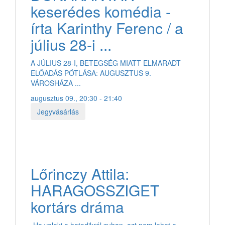
keserédes komédia -
írta Karinthy Ferenc / a
július 28-i ...
A JÚLIUS 28-I, BETEGSÉG MIATT ELMARADT
ELŐADÁS PÓTLÁSA: AUGUSZTUS 9.
VÁROSHÁZA ...
augusztus 09., 20:30 - 21:40
Jegyvásárlás
Lőrinczy Attila:
HARAGOSSZIGET
kortárs dráma
„Ha valaki a hatodikról zuhan, azt nem lehet a