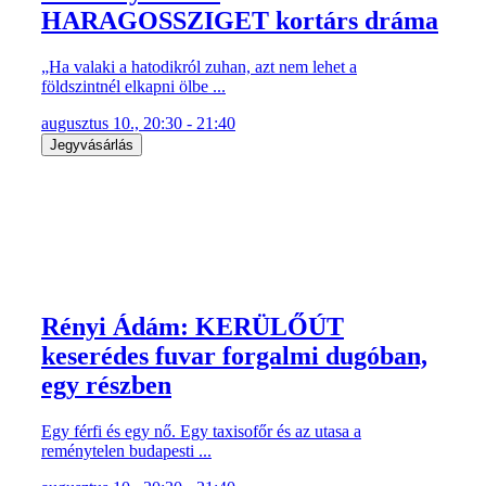
HARAGOSSZIGET kortárs dráma
„Ha valaki a hatodikról zuhan, azt nem lehet a
földszintnél elkapni ölbe ...
augusztus 10., 20:30 - 21:40
Jegyvásárlás
Rényi Ádám: KERÜLŐÚT
keserédes fuvar forgalmi dugóban,
egy részben
Egy férfi és egy nő. Egy taxisofőr és az utasa a
reménytelen budapesti ...