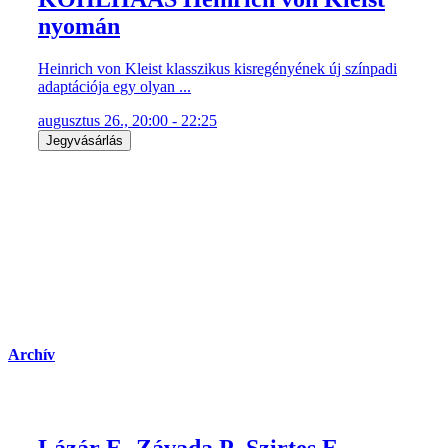
nyomán
Heinrich von Kleist klasszikus kisregényének új színpadi
adaptációja egy olyan ...
augusztus 26., 20:00 - 22:25
Jegyvásárlás
Archív