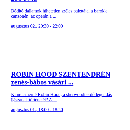
Bódító dallamok hihetetlen széles palettája, a barokk
canzonén, az operán a ...
augusztus 02., 20:30 - 22:00
ROBIN HOOD SZENTENDRÉN
zenés-bábos vásári ...
Ki ne ismerné Robin Hood, a sherwoodi erdő legendás
íjászának történetét? A ...
augusztus 01., 18:00 - 18:50