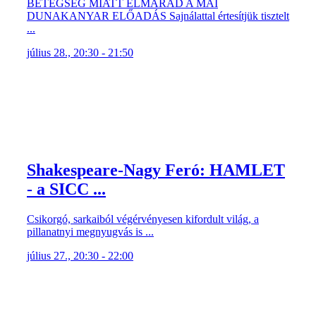
BETEGSÉG MIATT ELMARAD A MAI
DUNAKANYAR ELŐADÁS Sajnálattal értesítjük tisztelt
...
július 28., 20:30 - 21:50
Shakespeare-Nagy Feró: HAMLET
- a SICC ...
Csikorgó, sarkaiból végérvényesen kifordult világ, a
pillanatnyi megnyugvás is ...
július 27., 20:30 - 22:00