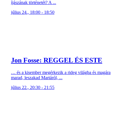
íjászának történetét? A ...
július 24., 18:00 - 18:50
Jon Fosse: REGGEL ÉS ESTE
… és a kisember megérkezik a rideg világba és magára
marad, leszakad Martáról, ...
július 22., 20:30 - 21:55