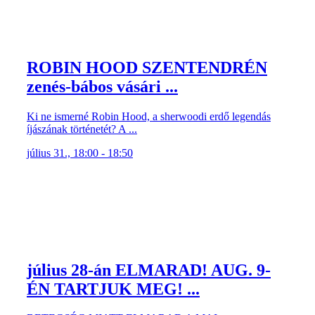
ROBIN HOOD SZENTENDRÉN
zenés-bábos vásári ...
Ki ne ismerné Robin Hood, a sherwoodi erdő legendás
íjászának történetét? A ...
július 31., 18:00 - 18:50
július 28-án ELMARAD! AUG. 9-
ÉN TARTJUK MEG! ...