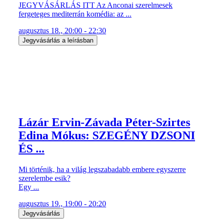
JEGYVÁSÁRLÁS ITT Az Anconai szerelmesek
fergeteges mediterrán komédia: az ...
augusztus 18., 20:00 - 22:30
Jegyvásárlás a leírásban
Lázár Ervin-Závada Péter-Szirtes
Edina Mókus: SZEGÉNY DZSONI
ÉS ...
Mi történik, ha a világ legszabadabb embere egyszerre
szerelembe esik?
Egy ...
augusztus 19., 19:00 - 20:20
Jegyvásárlás