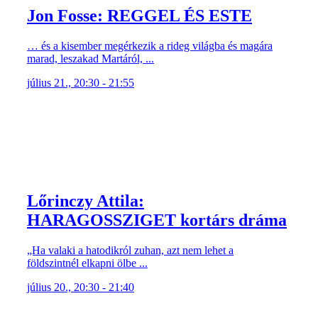
Jon Fosse: REGGEL ÉS ESTE
… és a kisember megérkezik a rideg világba és magára
marad, leszakad Martáról, ...
július 21., 20:30 - 21:55
Lőrinczy Attila:
HARAGOSSZIGET kortárs dráma
„Ha valaki a hatodikról zuhan, azt nem lehet a
földszintnél elkapni ölbe ...
július 20., 20:30 - 21:40