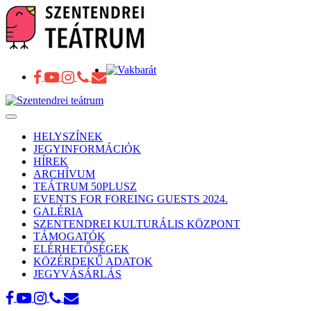
Toggle
navigation
HELYSZÍNEK
JEGYINFORMÁCIÓK
HÍREK
ARCHÍVUM
TEÁTRUM 50PLUSZ
EVENTS FOR FOREING GUESTS 2024.
GALÉRIA
SZENTENDREI KULTURÁLIS KÖZPONT
TÁMOGATÓK
ELÉRHETŐSÉGEK
KÖZÉRDEKŰ ADATOK
JEGYVÁSÁRLÁS