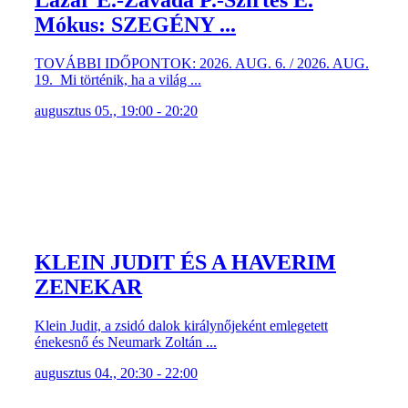
Lázár E.-Závada P.-Szirtes E.
Mókus: SZEGÉNY ...
TOVÁBBI IDŐPONTOK: 2026. AUG. 6. / 2026. AUG.
19. Mi történik, ha a világ ...
augusztus 05., 19:00 - 20:20
KLEIN JUDIT ÉS A HAVERIM
ZENEKAR
Klein Judit, a zsidó dalok királynőjeként emlegetett
énekesnő és Neumark Zoltán ...
augusztus 04., 20:30 - 22:00