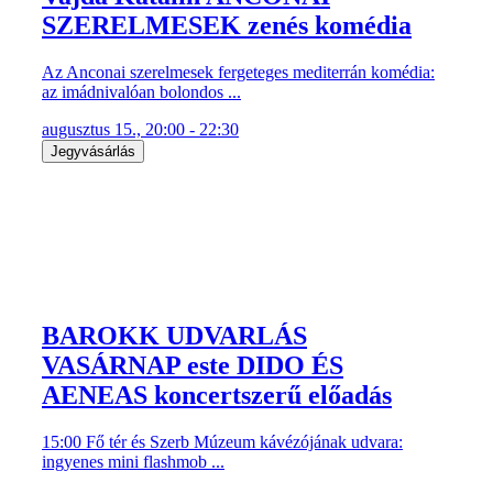
SZERELMESEK zenés komédia
Az Anconai szerelmesek fergeteges mediterrán komédia:
az imádnivalóan bolondos ...
augusztus 15., 20:00 - 22:30
Jegyvásárlás
BAROKK UDVARLÁS
VASÁRNAP este DIDO ÉS
AENEAS koncertszerű előadás
15:00 Fő tér és Szerb Múzeum kávézójának udvara:
ingyenes mini flashmob ...