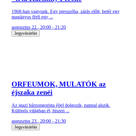
1968-ban vagyunk. Egy presszóba, zárás előtt, betér egy
magányos férfi egy ...
augusztus 22., 20:00 - 21:20
Jegyvásárlás
ORFEUMOK, MULATÓK az
éjszaka zenéi
Az igazi bárzongorista éjjel dolgozik, nappal alszik.
Különös világban él, hiszen ...
augusztus 23., 20:00 - 21:30
Jegyvásárlás