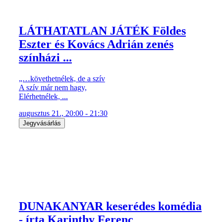
LÁTHATATLAN JÁTÉK Földes
Eszter és Kovács Adrián zenés
színházi ...
„…követhetnélek, de a szív
A szív már nem hagy,
Elérhetnélek, ...
augusztus 21., 20:00 - 21:30
Jegyvásárlás
DUNAKANYAR keserédes komédia
- írta Karinthy Ferenc