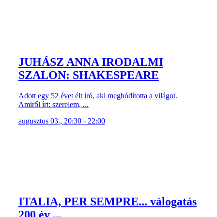
JUHÁSZ ANNA IRODALMI
SZALON: SHAKESPEARE
Adott egy 52 évet élt író, aki meghódította a világot.
Amiről írt: szerelem, ...
augusztus 03., 20:30 - 22:00
ITALIA, PER SEMPRE... válogatás
200 év ...