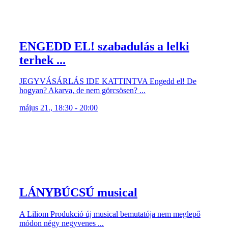
ENGEDD EL! szabadulás a lelki
terhek ...
JEGYVÁSÁRLÁS IDE KATTINTVA Engedd el! De
hogyan? Akarva, de nem görcsösen? ...
május 21., 18:30 - 20:00
LÁNYBÚCSÚ musical
A Liliom Produkció új musical bemutatója nem meglepő
módon négy negyvenes ...