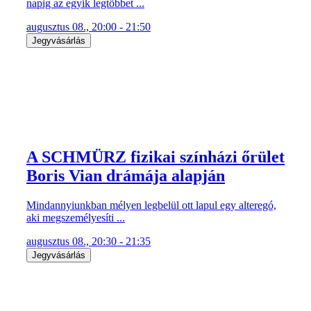
napig az egyik legtöbbet ...
augusztus 08., 20:00 - 21:50
Jegyvásárlás
A SCHMÜRZ fizikai színházi őrület
Boris Vian drámája alapján
Mindannyiunkban mélyen legbelül ott lapul egy alteregó,
aki megszemélyesíti ...
augusztus 08., 20:30 - 21:35
Jegyvásárlás