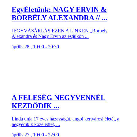
EgyÉletünk: NAGY ERVIN &
BORBÉLY ALEXANDRA // ...
JEGYVÁSÁRLÁS EZEN A LINKEN „Borbély
Alexandra és Nagy Ervin az estjükön ...
április 28., 19:00 - 20:30
A FELESÉG NEGYVENNÉL
KEZDŐDIK ...
Linda unja 17 éves házasságát, angol kertvárosi életét, a
negyedik x közeledtét, ...
április 27., 19:00 - 22:00