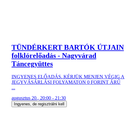
TÜNDÉRKERT BARTÓK ÚTJAIN
folklórelőadás - Nagyvárad
Táncegyüttes
INGYENES ELŐADÁS. KÉRJÜK MENJEN VÉGIG A
JEGYVÁSÁRLÁSI FOLYAMATON 0 FORINT ÁRÚ
...
augusztus 20., 20:00 - 21:30
Ingyenes, de regisztrálni kell