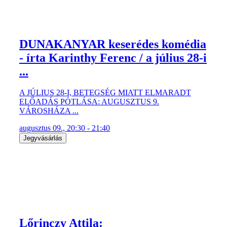
DUNAKANYAR keserédes komédia
- írta Karinthy Ferenc / a július 28-i
...
A JÚLIUS 28-I, BETEGSÉG MIATT ELMARADT
ELŐADÁS PÓTLÁSA: AUGUSZTUS 9.
VÁROSHÁZA ...
augusztus 09., 20:30 - 21:40
Jegyvásárlás
Lőrinczy Attila: