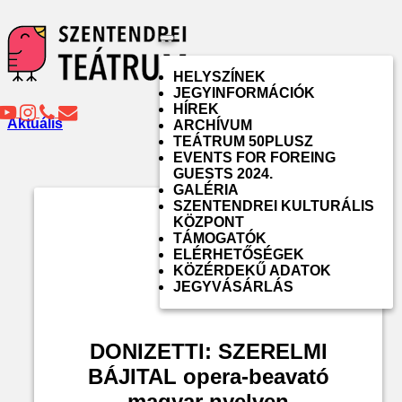
Toggle
navigation
HELYSZÍNEK
JEGYINFORMÁCIÓK
HÍREK
Aktuális
ARCHÍVUM
TEÁTRUM 50PLUSZ
EVENTS FOR FOREING
GUESTS 2024.
GALÉRIA
SZENTENDREI KULTURÁLIS
KÖZPONT
TÁMOGATÓK
ELÉRHETŐSÉGEK
KÖZÉRDEKŰ ADATOK
JEGYVÁSÁRLÁS
DONIZETTI: SZERELMI
BÁJITAL opera-beavató
magyar nyelven