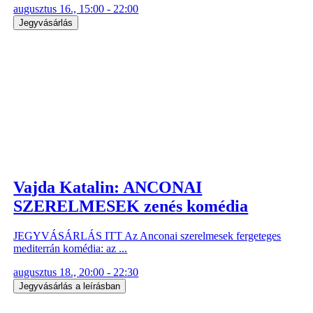
augusztus 16., 15:00 - 22:00
Jegyvásárlás
Vajda Katalin: ANCONAI
SZERELMESEK zenés komédia
JEGYVÁSÁRLÁS ITT Az Anconai szerelmesek fergeteges
mediterrán komédia: az ...
augusztus 18., 20:00 - 22:30
Jegyvásárlás a leírásban