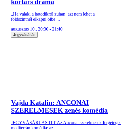
kortárs dráma
„Ha valaki a hatodikról zuhan, azt nem lehet a
földszintnél elkapni ölbe ...
augusztus 10., 20:30 - 21:40
Jegyvásárlás
Vajda Katalin: ANCONAI
SZERELMESEK zenés komédia
JEGYVÁSÁRLÁS ITT Az Anconai szerelmesek fergeteges
mediterrán komédia: az ...