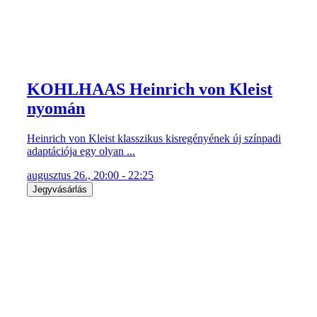
KOHLHAAS Heinrich von Kleist
nyomán
Heinrich von Kleist klasszikus kisregényének új színpadi
adaptációja egy olyan ...
augusztus 26., 20:00 - 22:25
Jegyvásárlás