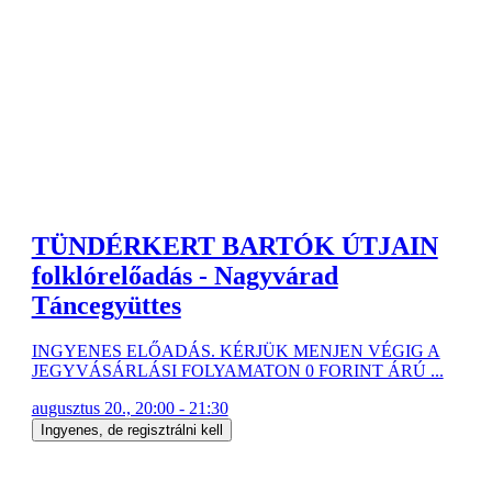
TÜNDÉRKERT BARTÓK ÚTJAIN
folklórelőadás - Nagyvárad
Táncegyüttes
INGYENES ELŐADÁS. KÉRJÜK MENJEN VÉGIG A
JEGYVÁSÁRLÁSI FOLYAMATON 0 FORINT ÁRÚ ...
augusztus 20., 20:00 - 21:30
Ingyenes, de regisztrálni kell