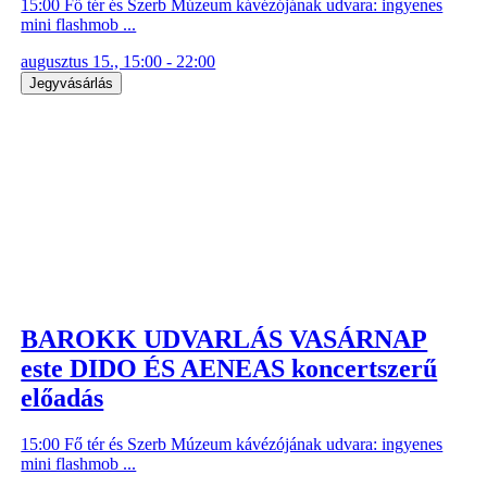
15:00 Fő tér és Szerb Múzeum kávézójának udvara: ingyenes
mini flashmob ...
augusztus 15., 15:00 - 22:00
Jegyvásárlás
BAROKK UDVARLÁS VASÁRNAP
este DIDO ÉS AENEAS koncertszerű
előadás
15:00 Fő tér és Szerb Múzeum kávézójának udvara: ingyenes
mini flashmob ...