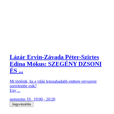
Lázár Ervin-Závada Péter-Szirtes
Edina Mókus: SZEGÉNY DZSONI
ÉS ...
Mi történik, ha a világ legszabadabb embere egyszerre
szerelembe esik?
Egy ...
augusztus 19., 19:00 - 20:20
Jegyvásárlás