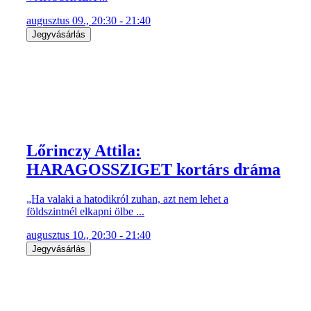
augusztus 09., 20:30 - 21:40
Jegyvásárlás
Lőrinczy Attila:
HARAGOSSZIGET kortárs dráma
„Ha valaki a hatodikról zuhan, azt nem lehet a
földszintnél elkapni ölbe ...
augusztus 10., 20:30 - 21:40
Jegyvásárlás