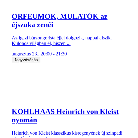
ORFEUMOK, MULATÓK az
éjszaka zenéi
Az igazi bárzongorista éjjel dolgozik, nappal alszik.
Különös világban él, hiszen ...
augusztus 23., 20:00 - 21:30
Jegyvásárlás
KOHLHAAS Heinrich von Kleist
nyomán
Heinrich von Kleist klasszikus kisregényének új színpadi