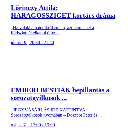
Lőrinczy Attila:
HARAGOSSZIGET kortárs dráma
„Ha valaki a hatodikról zuhan, azt nem lehet a
földszintnél elkapni ölbe ...
július 19., 20:30 - 21:40
EMBERI BESTIÁK bepillantás a
sorozatgyilkosok ...
JEGYVÁSÁRLÁS IDE KATTINTVA
Sorozatgyilkosok nyomában – Doszpot Péter és ...
május 31., 17:00 - 19:00