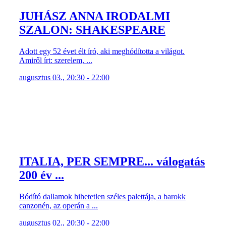
JUHÁSZ ANNA IRODALMI
SZALON: SHAKESPEARE
Adott egy 52 évet élt író, aki meghódította a világot.
Amiről írt: szerelem, ...
augusztus 03., 20:30 - 22:00
ITALIA, PER SEMPRE... válogatás
200 év ...
Bódító dallamok hihetetlen széles palettája, a barokk
canzonén, az operán a ...
augusztus 02., 20:30 - 22:00