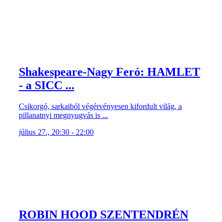
Shakespeare-Nagy Feró: HAMLET
- a SICC ...
Csikorgó, sarkaiból végérvényesen kifordult világ, a
pillanatnyi megnyugvás is ...
július 27., 20:30 - 22:00
ROBIN HOOD SZENTENDRÉN