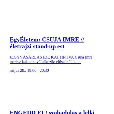
EgyÉletem: CSUJA IMRE //
életrajzi stand-up est
JEGYVÁSÁRLÁS IDE KATTINTVA Csuja Imre
merész kalandra vállalkozik: először áll ki ...
május 29., 19:00 - 20:30
ENGEDD EL! szabadulás a lelki