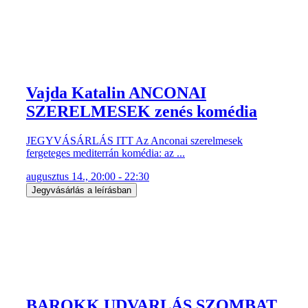
Vajda Katalin ANCONAI
SZERELMESEK zenés komédia
JEGYVÁSÁRLÁS ITT Az Anconai szerelmesek
fergeteges mediterrán komédia: az ...
augusztus 14., 20:00 - 22:30
Jegyvásárlás a leírásban
BAROKK UDVARLÁS SZOMBAT