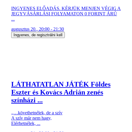
INGYENES ELŐADÁS. KÉRJÜK MENJEN VÉGIG A
JEGYVÁSÁRLÁSI FOLYAMATON 0 FORINT ÁRÚ
...
augusztus 20., 20:00 - 21:30
Ingyenes, de regisztrálni kell
LÁTHATATLAN JÁTÉK Földes
Eszter és Kovács Adrián zenés
színházi ...
„…követhetnélek, de a szív
A szív már nem hagy,
Elérhetnélek, ...