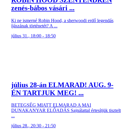
zenés-bábos vásári ...
Ki ne ismerné Robin Hood, a sherwoodi erdő legendás
íjászának történetét? A ...
július 31., 18:00 - 18:50
július 28-án ELMARAD! AUG. 9-
ÉN TARTJUK MEG! ...
BETEGSÉG MIATT ELMARAD A MAI
DUNAKANYAR ELŐADÁS Sajnálattal értesítjük tisztelt
...
július 28., 20:30 - 21:50