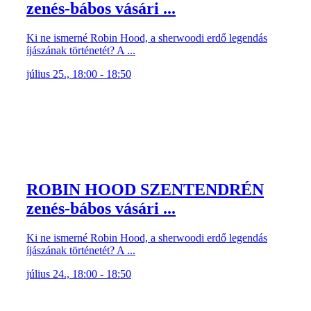
zenés-bábos vásári ...
Ki ne ismerné Robin Hood, a sherwoodi erdő legendás
íjászának történetét? A ...
július 25., 18:00 - 18:50
ROBIN HOOD SZENTENDRÉN
zenés-bábos vásári ...
Ki ne ismerné Robin Hood, a sherwoodi erdő legendás
íjászának történetét? A ...
július 24., 18:00 - 18:50