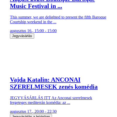
Music Festival in ...
This summer, we are delighted to present the fifth Baroque
Courtship weekend in the ...
augusztus 16., 15:00 - 15:00
Jegyvásárlás
Vajda Katalin: ANCONAI
SZERELMESEK zenés komédia
JEGYVÁSÁRLÁS ITT Az Anconai szerelmesek
fergeteges mediterrán komédia: az ...
augusztus 17., 20:00 - 22:30
Jegyvásárlás a leírásban