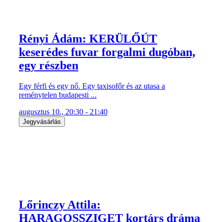
Rényi Ádám: KERÜLŐÚT
keserédes fuvar forgalmi dugóban,
egy részben
Egy férfi és egy nő. Egy taxisofőr és az utasa a
reménytelen budapesti ...
augusztus 10., 20:30 - 21:40
Jegyvásárlás
Lőrinczy Attila:
HARAGOSSZIGET kortárs dráma