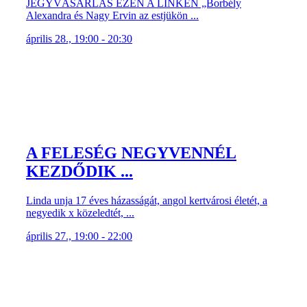
JEGYVÁSÁRLÁS EZEN A LINKEN „Borbély
Alexandra és Nagy Ervin az estjükön ...
április 28., 19:00 - 20:30
A FELESÉG NEGYVENNÉL
KEZDŐDIK ...
Linda unja 17 éves házasságát, angol kertvárosi életét, a
negyedik x közeledtét, ...
április 27., 19:00 - 22:00