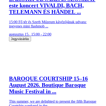
este koncert VIVALDI, BACH,
TELEMANN ÉS HÄNDEL ...
15:00 Fő tér és Szerb Múzeum kávézójának udvara:
ingyenes mini flashmob ...
augusztus 15., 15:00 - 22:00
Jegyvásárlás
BAROQUE COURTSHIP 15–16
August 2026. Boutique Baroque
Music Festival in ...
This summer, we are delighted to present the fifth Baroque
Courtship weekend in the ...