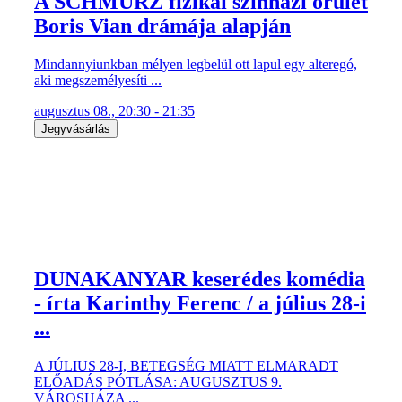
A SCHMÜRZ fizikai színházi őrület
Boris Vian drámája alapján
Mindannyiunkban mélyen legbelül ott lapul egy alteregó,
aki megszemélyesíti ...
augusztus 08., 20:30 - 21:35
Jegyvásárlás
DUNAKANYAR keserédes komédia
- írta Karinthy Ferenc / a július 28-i
...
A JÚLIUS 28-I, BETEGSÉG MIATT ELMARADT
ELŐADÁS PÓTLÁSA: AUGUSZTUS 9.
VÁROSHÁZA ...