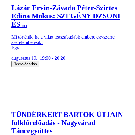
Lázár Ervin-Závada Péter-Szirtes
Edina Mókus: SZEGÉNY DZSONI
ÉS ...
Mi történik, ha a világ legszabadabb embere egyszerre
szerelembe esik?
Egy ...
augusztus 19., 19:00 - 20:20
Jegyvásárlás
TÜNDÉRKERT BARTÓK ÚTJAIN
folklórelőadás - Nagyvárad
Táncegyüttes