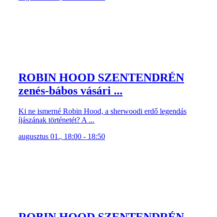
ROBIN HOOD SZENTENDRÉN
zenés-bábos vásári ...
Ki ne ismerné Robin Hood, a sherwoodi erdő legendás
íjászának történetét? A ...
augusztus 01., 18:00 - 18:50
ROBIN HOOD SZENTENDRÉN