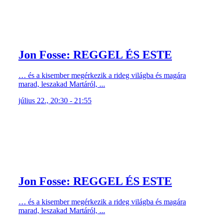
Jon Fosse: REGGEL ÉS ESTE
… és a kisember megérkezik a rideg világba és magára
marad, leszakad Martáról, ...
július 22., 20:30 - 21:55
Jon Fosse: REGGEL ÉS ESTE
… és a kisember megérkezik a rideg világba és magára
marad, leszakad Martáról, ...