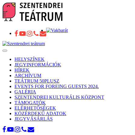
Toggle
navigation
HELYSZÍNEK
JEGYINFORMÁCIÓK
HÍREK
ARCHÍVUM
TEÁTRUM 50PLUSZ
EVENTS FOR FOREING GUESTS 2024.
GALÉRIA
SZENTENDREI KULTURÁLIS KÖZPONT
TÁMOGATÓK
ELÉRHETŐSÉGEK
KÖZÉRDEKŰ ADATOK
JEGYVÁSÁRLÁS