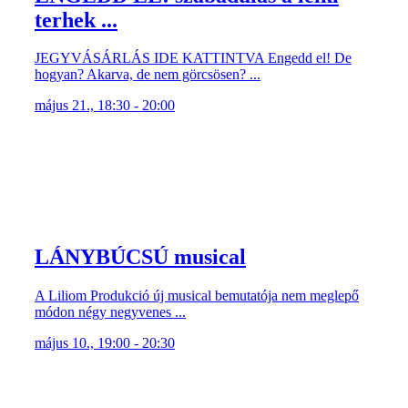
terhek ...
JEGYVÁSÁRLÁS IDE KATTINTVA Engedd el! De
hogyan? Akarva, de nem görcsösen? ...
május 21., 18:30 - 20:00
LÁNYBÚCSÚ musical
A Liliom Produkció új musical bemutatója nem meglepő
módon négy negyvenes ...
május 10., 19:00 - 20:30