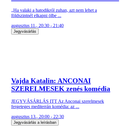
„Ha valaki a hatodikról zuhan, azt nem lehet a
földszintnél elkapni ölbe ...
augusztus 11., 20:30 - 21:40
Jegyvásárlás
Vajda Katalin: ANCONAI
SZERELMESEK zenés komédia
JEGYVÁSÁRLÁS ITT Az Anconai szerelmesek
fergeteges mediterrán komédia: az ...
augusztus 13., 20:00 - 22:30
Jegyvásárlás a leírásban