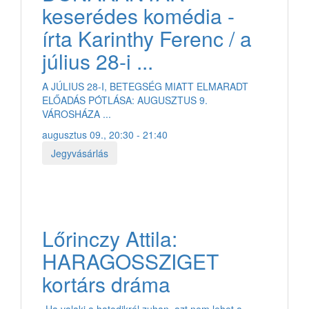
keserédes komédia -
írta Karinthy Ferenc / a
július 28-i ...
A JÚLIUS 28-I, BETEGSÉG MIATT ELMARADT
ELŐADÁS PÓTLÁSA: AUGUSZTUS 9.
VÁROSHÁZA ...
augusztus 09., 20:30 - 21:40
Jegyvásárlás
Lőrinczy Attila:
HARAGOSSZIGET
kortárs dráma
„Ha valaki a hatodikról zuhan, azt nem lehet a