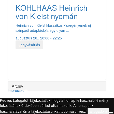
KOHLHAAS Heinrich
von Kleist nyomán
Heinrich von Kleist klasszikus kisregényének új
színpadi adaptációja egy olyan ...
augusztus 26., 20:00 - 22:25
Jegyvásárlás
Archív
Impresszum
Kedves Látogató! Tájékoztatjuk, hogy a honlap felhasználói élmény
fokozásának érdekében sütiket alkalmazunk. A honlapunk
használatával ön a tájékoztatásunkat tudomásul veszi.
Elfogadom