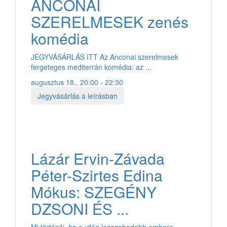
ANCONAI
SZERELMESEK zenés
komédia
JEGYVÁSÁRLÁS ITT Az Anconai szerelmesek
fergeteges mediterrán komédia: az ...
augusztus 18., 20:00 - 22:30
Jegyvásárlás a leírásban
Lázár Ervin-Závada
Péter-Szirtes Edina
Mókus: SZEGÉNY
DZSONI ÉS ...
Mi történik, ha a világ legszabadabb embere