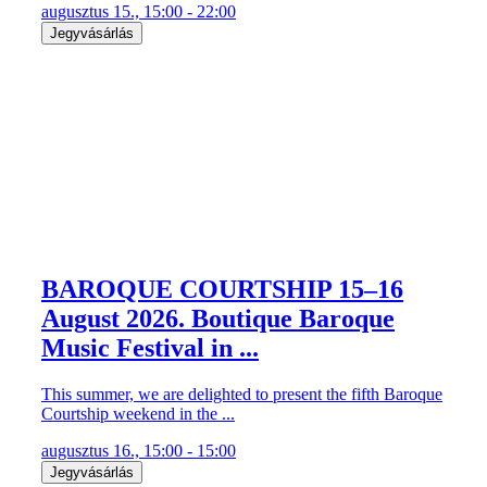
augusztus 15., 15:00 - 22:00
Jegyvásárlás
BAROQUE COURTSHIP 15–16
August 2026. Boutique Baroque
Music Festival in ...
This summer, we are delighted to present the fifth Baroque
Courtship weekend in the ...
augusztus 16., 15:00 - 15:00
Jegyvásárlás