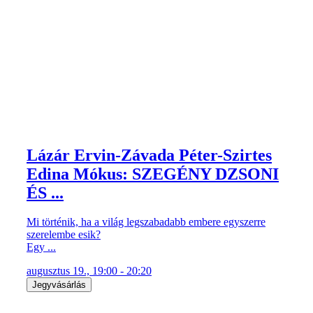
Lázár Ervin-Závada Péter-Szirtes
Edina Mókus: SZEGÉNY DZSONI
ÉS ...
Mi történik, ha a világ legszabadabb embere egyszerre
szerelembe esik?
Egy ...
augusztus 19., 19:00 - 20:20
Jegyvásárlás