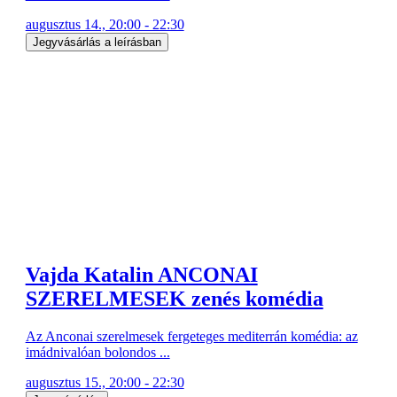
augusztus 14., 20:00 - 22:30
Jegyvásárlás a leírásban
Vajda Katalin ANCONAI
SZERELMESEK zenés komédia
Az Anconai szerelmesek fergeteges mediterrán komédia: az
imádnivalóan bolondos ...
augusztus 15., 20:00 - 22:30