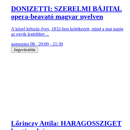
DONIZETTI: SZERELMI BÁJITAL
opera-beavató magyar nyelven
A közel kétszáz éves, 1832-ben keletkezett, mind a mai napig
az egyik legtöbbet ...
augusztus 08., 20:00 - 21:30
Jegyvásárlás
Lőrinczy Attila: HARAGOSSZIGET