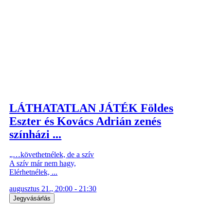
LÁTHATATLAN JÁTÉK Földes
Eszter és Kovács Adrián zenés
színházi ...
„…követhetnélek, de a szív
A szív már nem hagy,
Elérhetnélek, ...
augusztus 21., 20:00 - 21:30
Jegyvásárlás