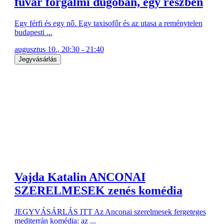
fuvar forgalmi dugóban, egy részben
Egy férfi és egy nő. Egy taxisofőr és az utasa a reménytelen
budapesti ...
augusztus 10., 20:30 - 21:40
Jegyvásárlás
Vajda Katalin ANCONAI
SZERELMESEK zenés komédia
JEGYVÁSÁRLÁS ITT Az Anconai szerelmesek fergeteges
mediterrán komédia: az ...