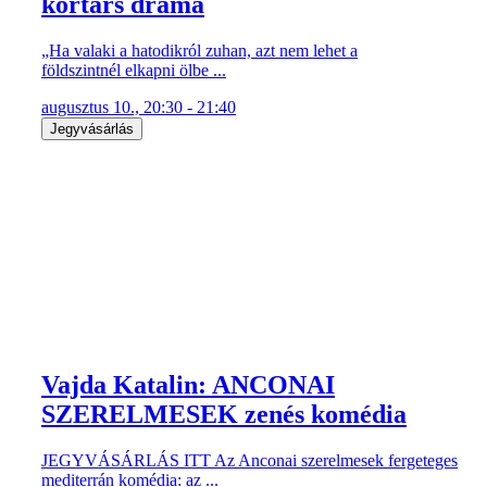
kortárs dráma
„Ha valaki a hatodikról zuhan, azt nem lehet a
földszintnél elkapni ölbe ...
augusztus 10., 20:30 - 21:40
Jegyvásárlás
Vajda Katalin: ANCONAI
SZERELMESEK zenés komédia
JEGYVÁSÁRLÁS ITT Az Anconai szerelmesek fergeteges
mediterrán komédia: az ...