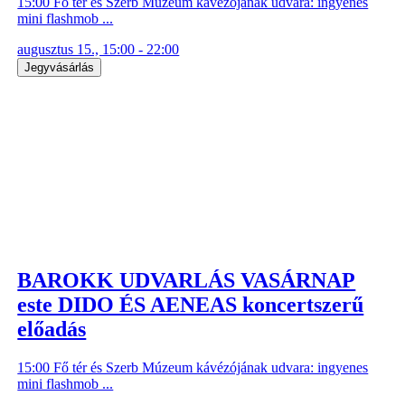
15:00 Fő tér és Szerb Múzeum kávézójának udvara: ingyenes
mini flashmob ...
augusztus 15., 15:00 - 22:00
Jegyvásárlás
BAROKK UDVARLÁS VASÁRNAP
este DIDO ÉS AENEAS koncertszerű
előadás
15:00 Fő tér és Szerb Múzeum kávézójának udvara: ingyenes
mini flashmob ...