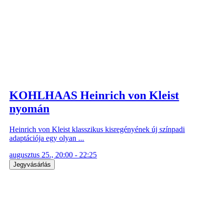
KOHLHAAS Heinrich von Kleist
nyomán
Heinrich von Kleist klasszikus kisregényének új színpadi
adaptációja egy olyan ...
augusztus 25., 20:00 - 22:25
Jegyvásárlás