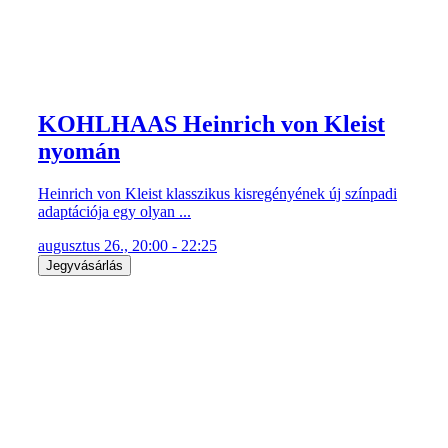
KOHLHAAS Heinrich von Kleist
nyomán
Heinrich von Kleist klasszikus kisregényének új színpadi
adaptációja egy olyan ...
augusztus 26., 20:00 - 22:25
Jegyvásárlás