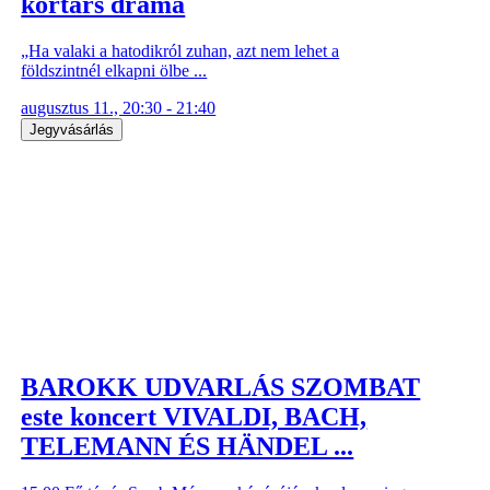
kortárs dráma
„Ha valaki a hatodikról zuhan, azt nem lehet a
földszintnél elkapni ölbe ...
augusztus 11., 20:30 - 21:40
Jegyvásárlás
BAROKK UDVARLÁS SZOMBAT
este koncert VIVALDI, BACH,
TELEMANN ÉS HÄNDEL ...