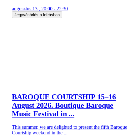
augusztus 13., 20:00 - 22:30
Jegyvásárlás a leírásban
BAROQUE COURTSHIP 15–16
August 2026. Boutique Baroque
Music Festival in ...
This summer, we are delighted to present the fifth Baroque
Courtship weekend in the ...