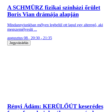
A SCHMÜRZ fizikai színházi őrület
Boris Vian drámája alapján
Mindannyiunkban mélyen legbelül ott lapul egy alteregó, aki
megszemélyesíti ...
augusztus 08., 20:30 - 21:35
Jegyvásárlás
Rényi Ádám: KERÜLŐÚT keserédes