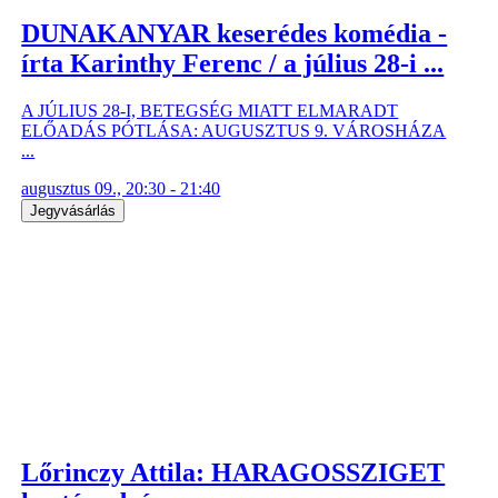
DUNAKANYAR keserédes komédia -
írta Karinthy Ferenc / a július 28-i ...
A JÚLIUS 28-I, BETEGSÉG MIATT ELMARADT
ELŐADÁS PÓTLÁSA: AUGUSZTUS 9. VÁROSHÁZA
...
augusztus 09., 20:30 - 21:40
Jegyvásárlás
Lőrinczy Attila: HARAGOSSZIGET