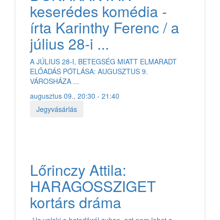
keserédes komédia -
írta Karinthy Ferenc / a
július 28-i ...
A JÚLIUS 28-I, BETEGSÉG MIATT ELMARADT
ELŐADÁS PÓTLÁSA: AUGUSZTUS 9.
VÁROSHÁZA ...
augusztus 09., 20:30 - 21:40
Jegyvásárlás
Lőrinczy Attila:
HARAGOSSZIGET
kortárs dráma
„Ha valaki a hatodikról zuhan, azt nem lehet a