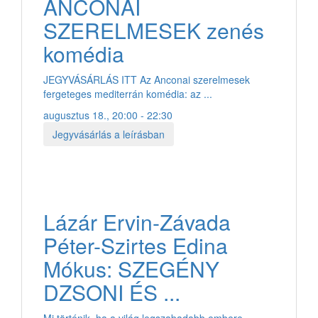
ANCONAI
SZERELMESEK zenés
komédia
JEGYVÁSÁRLÁS ITT Az Anconai szerelmesek
fergeteges mediterrán komédia: az ...
augusztus 18., 20:00 - 22:30
Jegyvásárlás a leírásban
Lázár Ervin-Závada
Péter-Szirtes Edina
Mókus: SZEGÉNY
DZSONI ÉS ...
Mi történik, ha a világ legszabadabb embere