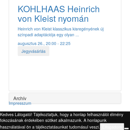
KOHLHAAS Heinrich
von Kleist nyomán
Heinrich von Kleist klasszikus kisregényének új
színpadi adaptációja egy olyan ...
augusztus 26., 20:00 - 22:25
Jegyvásárlás
Archív
Impresszum
Kedves Látogató! Tájékoztatjuk, hogy a honlap felhasználói élmény
fokozásának érdekében sütiket alkalmazunk. A honlapunk
használatával ön a tájékoztatásunkat tudomásul veszi.
Elfogadom