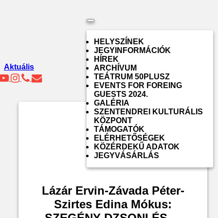
Toggle
navigation
HELYSZÍNEK
JEGYINFORMÁCIÓK
HÍREK
Aktuális
ARCHÍVUM
TEÁTRUM 50PLUSZ
EVENTS FOR FOREING
GUESTS 2024.
GALÉRIA
SZENTENDREI KULTURÁLIS
KÖZPONT
TÁMOGATÓK
ELÉRHETŐSÉGEK
KÖZÉRDEKŰ ADATOK
JEGYVÁSÁRLÁS
Lázár Ervin-Závada Péter-
Szirtes Edina Mókus:
SZEGÉNY DZSONI ÉS ...