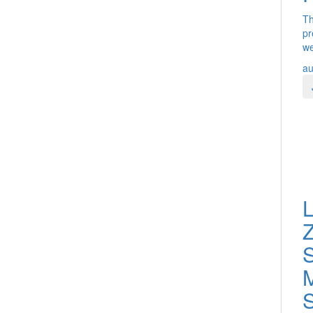
Th
pr
we
au
L
Z
S