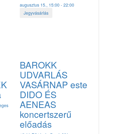
augusztus 15., 15:00 - 22:00
Jegyvásárlás
BAROKK
UDVARLÁS
EK
VASÁRNAP este
a
DIDO ÉS
AENEAS
teges
koncertszerű
előadás