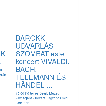
BAROKK
UDVARLÁS
EK
SZOMBAT este
a
koncert VIVALDI,
BACH,
ai
TELEMANN ÉS
rrán
HÄNDEL ...
15:00 Fő tér és Szerb Múzeum
kávézójának udvara: ingyenes mini
flashmob ...