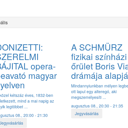
ális
HÍREK
ARCHÍVUM
TEÁTRUM 50PLUSZ
EVENTS FOR FOR
DONIZETTI:
A SCHMÜRZ
TÁMOGATÓK
ELÉRHETŐSÉGEK
KÖZÉRDEKŰ ADATOK
SZERELMI
fizikai színházi
ÁJITAL opera-
őrület Boris Vi
beavató magyar
drámája alapj
yelven
Mindannyiunkban mélyen legbe
ott lapul egy alteregó, aki
közel kétszáz éves, 1832-ben
megszemélyesíti ...
letkezett, mind a mai napig az
augusztus 08., 20:30 - 21:35
yik legtöbbet ...
Jegyvásárlás
gusztus 08., 20:00 - 21:30
Jegyvásárlás