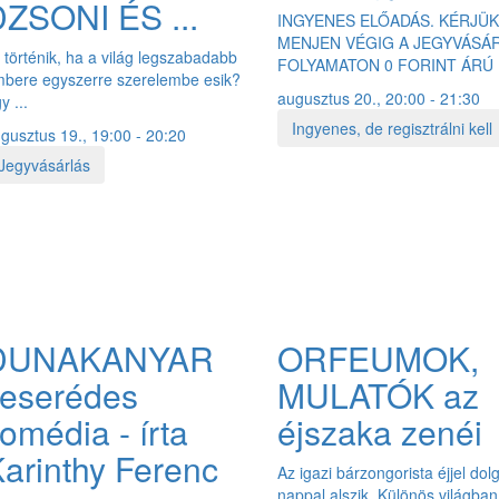
ZSONI ÉS ...
INGYENES ELŐADÁS. KÉRJÜ
MENJEN VÉGIG A JEGYVÁSÁ
 történik, ha a világ legszabadabb
FOLYAMATON 0 FORINT ÁRÚ .
bere egyszerre szerelembe esik?
augusztus 20., 20:00 - 21:30
y ...
Ingyenes, de regisztrálni kell
gusztus 19., 19:00 - 20:20
Jegyvásárlás
DUNAKANYAR
ORFEUMOK,
keserédes
MULATÓK az
omédia - írta
éjszaka zenéi
arinthy Ferenc
Az igazi bárzongorista éjjel dol
nappal alszik. Különös világban 