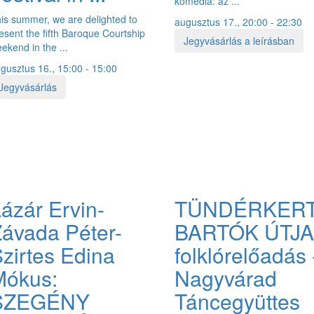
komédia: az ...
is summer, we are delighted to
augusztus 17., 20:00 - 22:30
esent the fifth Baroque Courtship
Jegyvásárlás a leírásban
ekend in the ...
gusztus 16., 15:00 - 15:00
Jegyvásárlás
ázár Ervin-
TÜNDÉRKER
ávada Péter-
BARTÓK ÚTJA
zirtes Edina
folklórelőadás 
Mókus:
Nagyvárad
SZEGÉNY
Táncegyüttes