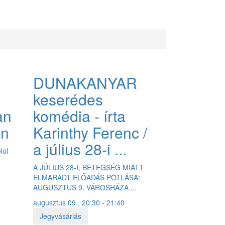
EING GUESTS 2024.
GALÉRIA
DUNAKANYAR
JEGYVÁSÁRLÁS
keserédes
an
komédia - írta
án
Karinthy Ferenc /
a július 28-i ...
lül
A JÚLIUS 28-I, BETEGSÉG MIATT
ELMARADT ELŐADÁS PÓTLÁSA:
AUGUSZTUS 9. VÁROSHÁZA ...
augusztus 09., 20:30 - 21:40
Jegyvásárlás