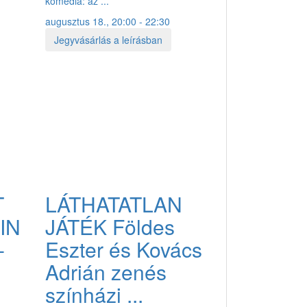
komédia: az ...
augusztus 18., 20:00 - 22:30
Jegyvásárlás a leírásban
T
LÁTHATATLAN
IN
JÁTÉK Földes
-
Eszter és Kovács
Adrián zenés
színházi ...