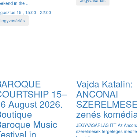
Jegyvásárlás
ekend in the ...
gusztus 15., 15:00 - 22:00
Jegyvásárlás
BAROQUE
Vajda Katalin:
COURTSHIP 15–
ANCONAI
6 August 2026.
SZERELMES
outique
zenés komédi
Baroque Music
JEGYVÁSÁRLÁS ITT Az Ancon
estival in ...
szerelmesek fergeteges medite