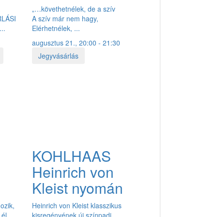
K
„…követhetnélek, de a szív
RLÁSI
A szív már nem hagy,
..
Elérhetnélek, ...
augusztus 21., 20:00 - 21:30
Jegyvásárlás
KOHLHAAS
Heinrich von
Kleist nyomán
gozik,
Heinrich von Kleist klasszikus
él,
kisregényének új színpadi