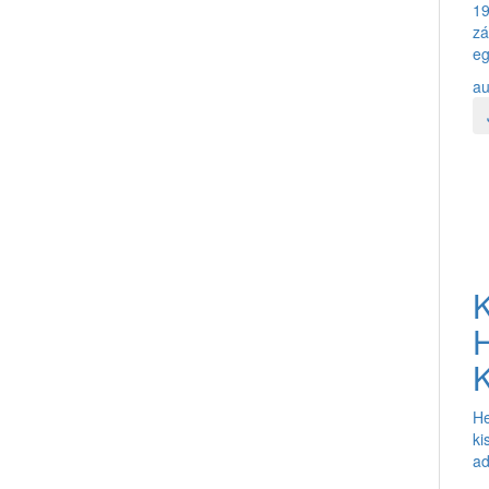
19
zá
eg
au
H
K
He
ki
ad