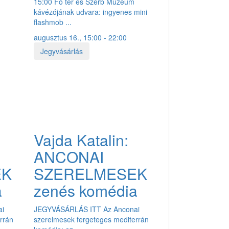
15:00 Fő tér és Szerb Múzeum
kávézójának udvara: ingyenes mini
flashmob ...
augusztus 16., 15:00 - 22:00
Jegyvásárlás
Vajda Katalin:
ANCONAI
EK
SZERELMESEK
a
zenés komédia
ai
JEGYVÁSÁRLÁS ITT Az Anconai
rrán
szerelmesek fergeteges mediterrán