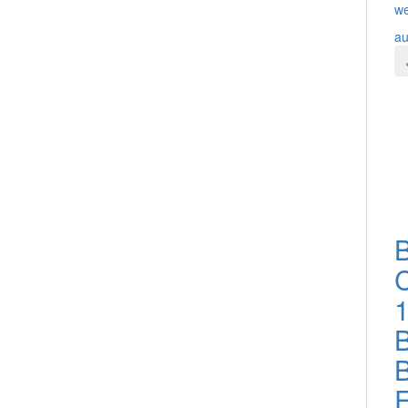
we
au
1
B
F