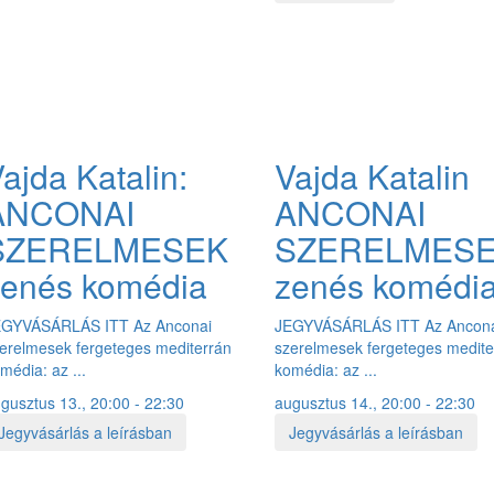
ajda Katalin:
Vajda Katalin
ANCONAI
ANCONAI
SZERELMESEK
SZERELMES
zenés komédia
zenés komédi
EGYVÁSÁRLÁS ITT Az Anconai
JEGYVÁSÁRLÁS ITT Az Ancon
erelmesek fergeteges mediterrán
szerelmesek fergeteges medite
média: az ...
komédia: az ...
gusztus 13., 20:00 - 22:30
augusztus 14., 20:00 - 22:30
Jegyvásárlás a leírásban
Jegyvásárlás a leírásban