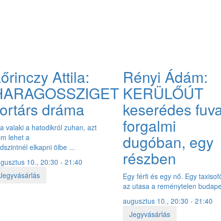
őrinczy Attila:
Rényi Ádám:
HARAGOSSZIGET
KERÜLŐÚT
ortárs dráma
keserédes fuv
forgalmi
a valaki a hatodikról zuhan, azt
dugóban, egy
m lehet a
ldszintnél elkapni ölbe ...
részben
gusztus 10., 20:30 - 21:40
Jegyvásárlás
Egy férfi és egy nő. Egy taxisof
az utasa a reménytelen budapes
augusztus 10., 20:30 - 21:40
Jegyvásárlás