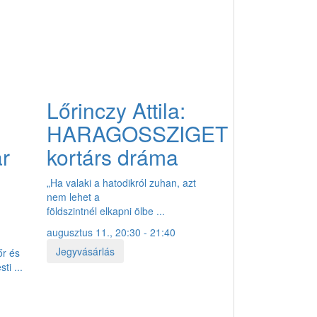
Lőrinczy Attila:
HARAGOSSZIGET
ar
kortárs dráma
„Ha valaki a hatodikról zuhan, azt
nem lehet a
földszintnél elkapni ölbe ...
augusztus 11., 20:30 - 21:40
Jegyvásárlás
őr és
ti ...