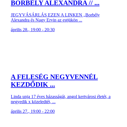
BORBÉLY ALEXANDRA // ...
JEGYVÁSÁRLÁS EZEN A LINKEN „Borbély
Alexandra és Nagy Ervin az estjükön ...
április 28., 19:00 - 20:30
A FELESÉG NEGYVENNÉL
KEZDŐDIK ...
Linda unja 17 éves házasságát, angol kertvárosi életét, a
negyedik x közeledtét, ...
április 27., 19:00 - 22:00