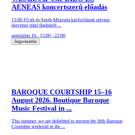
AENEAS koncertszerű előadás
15:00 Fő tér és Szerb Múzeum kávézójának udvara:
ingyenes mini flashmob ...
augusztus 16., 15:00 - 22:00
Jegyvásárlás
BAROQUE COURTSHIP 15–16
August 2026. Boutique Baroque
Music Festival in ...
This summer, we are delighted to present the fifth Baroque
Courtship weekend in the ...