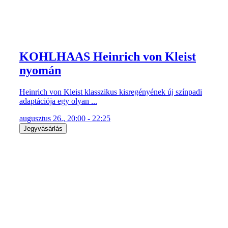
KOHLHAAS Heinrich von Kleist
nyomán
Heinrich von Kleist klasszikus kisregényének új színpadi
adaptációja egy olyan ...
augusztus 26., 20:00 - 22:25
Jegyvásárlás