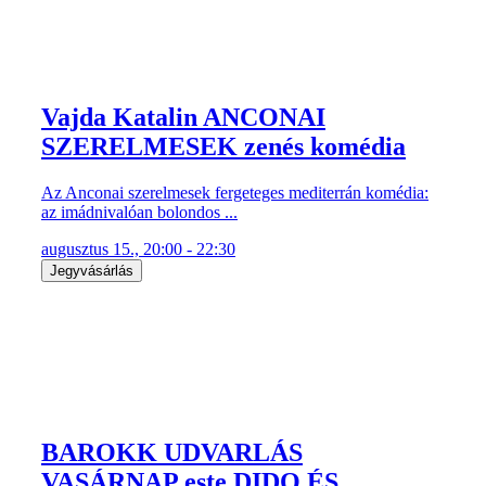
Vajda Katalin ANCONAI
SZERELMESEK zenés komédia
Az Anconai szerelmesek fergeteges mediterrán komédia:
az imádnivalóan bolondos ...
augusztus 15., 20:00 - 22:30
Jegyvásárlás
BAROKK UDVARLÁS
VASÁRNAP este DIDO ÉS