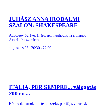
JUHÁSZ ANNA IRODALMI
SZALON: SHAKESPEARE
Adott egy 52 évet élt író, aki meghódította a világot.
Amiről írt: szerelem, ...
augusztus 03., 20:30 - 22:00
ITALIA, PER SEMPRE... válogatás
200 év ...
Bódító dallamok hihetetlen széles palettája, a barokk