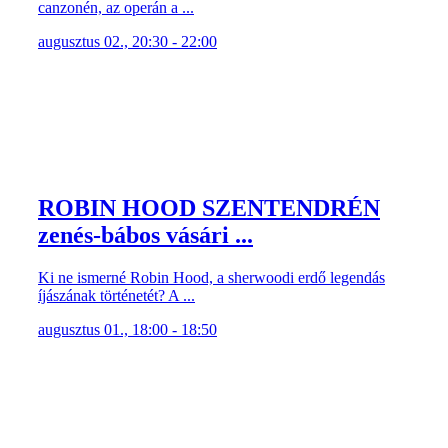
canzonén, az operán a ...
augusztus 02., 20:30 - 22:00
ROBIN HOOD SZENTENDRÉN
zenés-bábos vásári ...
Ki ne ismerné Robin Hood, a sherwoodi erdő legendás
íjászának történetét? A ...
augusztus 01., 18:00 - 18:50