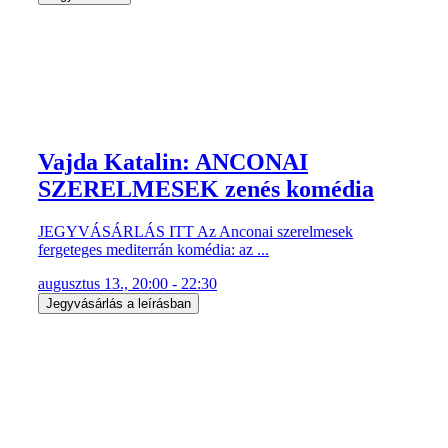
Vajda Katalin: ANCONAI
SZERELMESEK zenés komédia
JEGYVÁSÁRLÁS ITT Az Anconai szerelmesek
fergeteges mediterrán komédia: az ...
augusztus 13., 20:00 - 22:30
Jegyvásárlás a leírásban