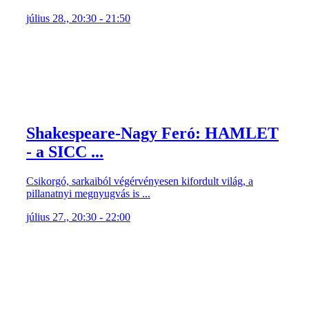
július 28., 20:30 - 21:50
Shakespeare-Nagy Feró: HAMLET
- a SICC ...
Csikorgó, sarkaiból végérvényesen kifordult világ, a
pillanatnyi megnyugvás is ...
július 27., 20:30 - 22:00