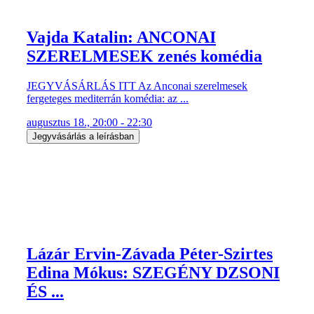
Vajda Katalin: ANCONAI
SZERELMESEK zenés komédia
JEGYVÁSÁRLÁS ITT Az Anconai szerelmesek
fergeteges mediterrán komédia: az ...
augusztus 18., 20:00 - 22:30
Jegyvásárlás a leírásban
Lázár Ervin-Závada Péter-Szirtes
Edina Mókus: SZEGÉNY DZSONI
ÉS ...