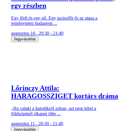
egy részben
Egy férfi és egy nő. Egy taxisofőr és az utasa a
reménytelen budapesti ...
augusztus 10., 20:30 - 21:40
Jegyvásárlás
Lőrinczy Attila:
HARAGOSSZIGET kortárs dráma
„Ha valaki a hatodikról zuhan, azt nem lehet a
földszintnél elkapni ölbe ...
augusztus 11., 20:30 - 21:40
Jegyvásárlás