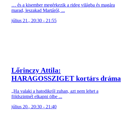
… és a kisember megérkezik a rideg világba és magára
marad, leszakad Martáról, ...
július 21., 20:30 - 21:55
Lőrinczy Attila:
HARAGOSSZIGET kortárs dráma
„Ha valaki a hatodikról zuhan, azt nem lehet a
földszintnél elkapni ölbe ...
július 20., 20:30 - 21:40