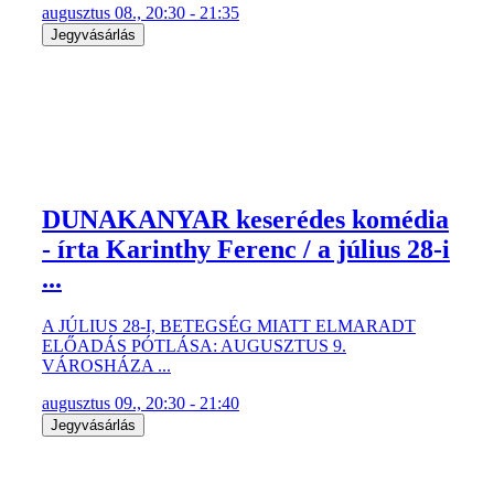
augusztus 08., 20:30 - 21:35
Jegyvásárlás
DUNAKANYAR keserédes komédia
- írta Karinthy Ferenc / a július 28-i
...
A JÚLIUS 28-I, BETEGSÉG MIATT ELMARADT
ELŐADÁS PÓTLÁSA: AUGUSZTUS 9.
VÁROSHÁZA ...
augusztus 09., 20:30 - 21:40
Jegyvásárlás