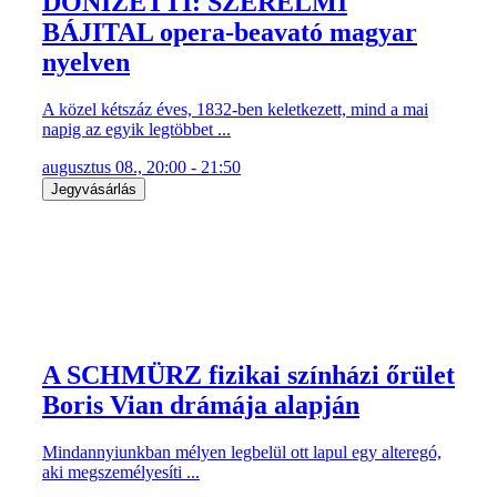
DONIZETTI: SZERELMI
BÁJITAL opera-beavató magyar
nyelven
A közel kétszáz éves, 1832-ben keletkezett, mind a mai
napig az egyik legtöbbet ...
augusztus 08., 20:00 - 21:50
Jegyvásárlás
A SCHMÜRZ fizikai színházi őrület
Boris Vian drámája alapján
Mindannyiunkban mélyen legbelül ott lapul egy alteregó,
aki megszemélyesíti ...