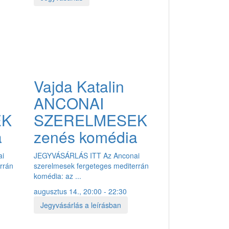
Vajda Katalin
ANCONAI
EK
SZERELMESEK
a
zenés komédia
ai
JEGYVÁSÁRLÁS ITT Az Anconai
rrán
szerelmesek fergeteges mediterrán
komédia: az ...
augusztus 14., 20:00 - 22:30
Jegyvásárlás a leírásban