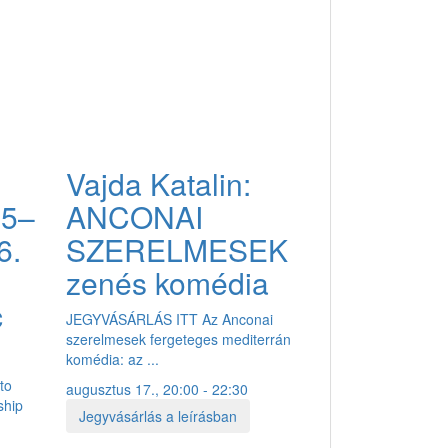
Vajda Katalin:
5–
ANCONAI
6.
SZERELMESEK
zenés komédia
c
JEGYVÁSÁRLÁS ITT Az Anconai
szerelmesek fergeteges mediterrán
komédia: az ...
to
augusztus 17., 20:00 - 22:30
ship
Jegyvásárlás a leírásban