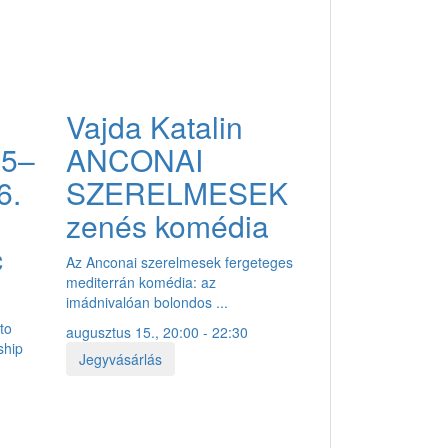
Vajda Katalin
5–
ANCONAI
6.
SZERELMESEK
zenés komédia
c
Az Anconai szerelmesek fergeteges
mediterrán komédia: az
imádnivalóan bolondos ...
to
augusztus 15., 20:00 - 22:30
ship
Jegyvásárlás