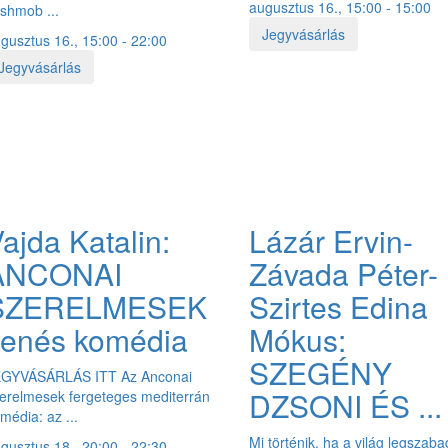
augusztus 16., 15:00 - 15:00
ashmob ...
Jegyvásárlás
gusztus 16., 15:00 - 22:00
Jegyvásárlás
ajda Katalin:
Lázár Ervin-
ANCONAI
Závada Péter-
SZERELMESEK
Szirtes Edina
zenés komédia
Mókus:
SZEGÉNY
EGYVÁSÁRLÁS ITT Az Anconai
DZSONI ÉS ...
erelmesek fergeteges mediterrán
média: az ...
Mi történik, ha a világ legszab
gusztus 18., 20:00 - 22:30