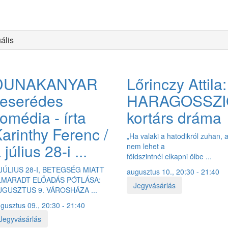
ális
HÍREK
ARCHÍVUM
TEÁTRUM 50PLUSZ
EVENTS FOR FOR
DUNAKANYAR
Lőrinczy Attila:
TÁMOGATÓK
ELÉRHETŐSÉGEK
KÖZÉRDEKŰ ADATOK
keserédes
HARAGOSSZI
omédia - írta
kortárs dráma
arinthy Ferenc /
„Ha valaki a hatodikról zuhan, a
 július 28-i ...
nem lehet a
földszintnél elkapni ölbe ...
 JÚLIUS 28-I, BETEGSÉG MIATT
augusztus 10., 20:30 - 21:40
LMARADT ELŐADÁS PÓTLÁSA:
Jegyvásárlás
UGUSZTUS 9. VÁROSHÁZA ...
gusztus 09., 20:30 - 21:40
Jegyvásárlás