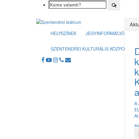
Aktu
HELYSZÍNEK
JEGYINFORMÁCIÓK
SZENTENDREI KULTURÁLIS KÖZPONT
k
K
a
A
E
A
au