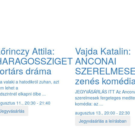
őrinczy Attila:
Vajda Katalin:
HARAGOSSZIGET
ANCONAI
ortárs dráma
SZERELMES
zenés komédi
a valaki a hatodikról zuhan, azt
m lehet a
JEGYVÁSÁRLÁS ITT Az Ancon
ldszintnél elkapni ölbe ...
szerelmesek fergeteges medite
gusztus 11., 20:30 - 21:40
komédia: az ...
Jegyvásárlás
augusztus 13., 20:00 - 22:30
Jegyvásárlás a leírásban