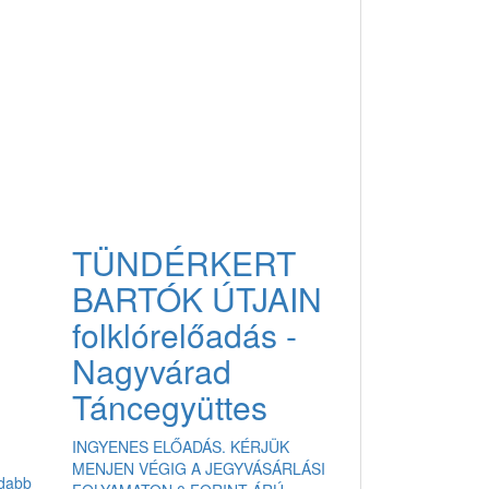
TÜNDÉRKERT
BARTÓK ÚTJAIN
folklórelőadás -
Nagyvárad
Táncegyüttes
INGYENES ELŐADÁS. KÉRJÜK
MENJEN VÉGIG A JEGYVÁSÁRLÁSI
adabb