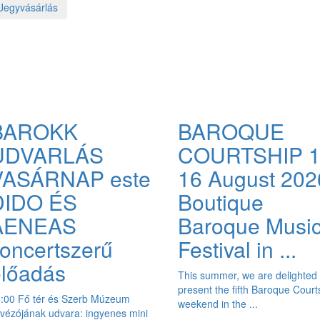
Jegyvásárlás
BAROKK
BAROQUE
UDVARLÁS
COURTSHIP 1
VASÁRNAP este
16 August 202
DIDO ÉS
Boutique
AENEAS
Baroque Musi
oncertszerű
Festival in ...
előadás
This summer, we are delighted 
present the fifth Baroque Court
:00 Fő tér és Szerb Múzeum
weekend in the ...
vézójának udvara: ingyenes mini