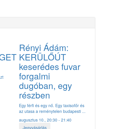
EING GUESTS 2024.
GALÉRIA
Rényi Ádám:
JEGYVÁSÁRLÁS
GET
KERÜLŐÚT
keserédes fuvar
forgalmi
zt
dugóban, egy
részben
Egy férfi és egy nő. Egy taxisofőr és
az utasa a reménytelen budapesti ...
augusztus 10., 20:30 - 21:40
Jegyvásárlás