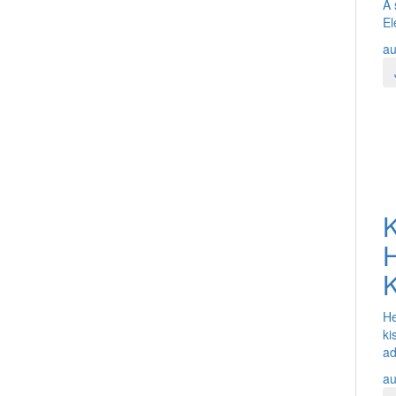
A 
El
au
H
K
He
ki
ad
au