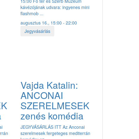
15:00 Fő tér és Szerb Múzeum
kávézójának udvara: ingyenes mini
flashmob ...
augusztus 16., 15:00 - 22:00
Jegyvásárlás
Vajda Katalin:
ANCONAI
EK
SZERELMESEK
a
zenés komédia
ai
JEGYVÁSÁRLÁS ITT Az Anconai
rrán
szerelmesek fergeteges mediterrán