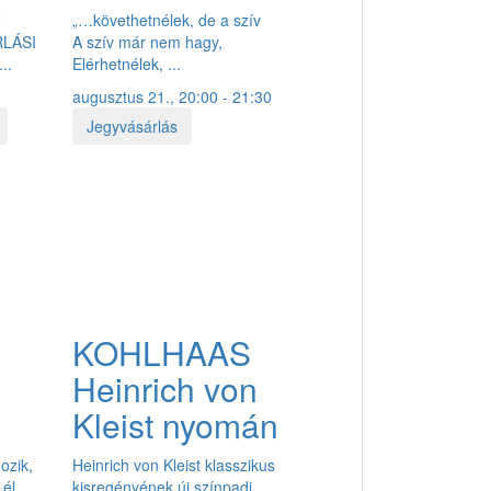
K
„…követhetnélek, de a szív
RLÁSI
A szív már nem hagy,
..
Elérhetnélek, ...
augusztus 21., 20:00 - 21:30
Jegyvásárlás
KOHLHAAS
Heinrich von
Kleist nyomán
gozik,
Heinrich von Kleist klasszikus
él,
kisregényének új színpadi