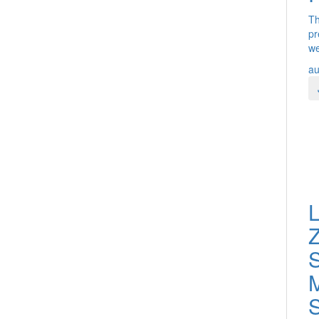
Th
pr
we
au
L
Z
S