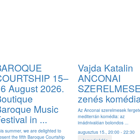
BAROQUE
Vajda Katalin
COURTSHIP 15–
ANCONAI
6 August 2026.
SZERELMES
outique
zenés komédi
Baroque Music
Az Anconai szerelmesek ferge
estival in ...
mediterrán komédia: az
imádnivalóan bolondos ...
is summer, we are delighted to
augusztus 15., 20:00 - 22:30
esent the fifth Baroque Courtship