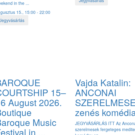
Jegyvásárlás
ekend in the ...
gusztus 15., 15:00 - 22:00
Jegyvásárlás
BAROQUE
Vajda Katalin:
COURTSHIP 15–
ANCONAI
6 August 2026.
SZERELMES
outique
zenés komédi
Baroque Music
JEGYVÁSÁRLÁS ITT Az Ancon
estival in ...
szerelmesek fergeteges medite