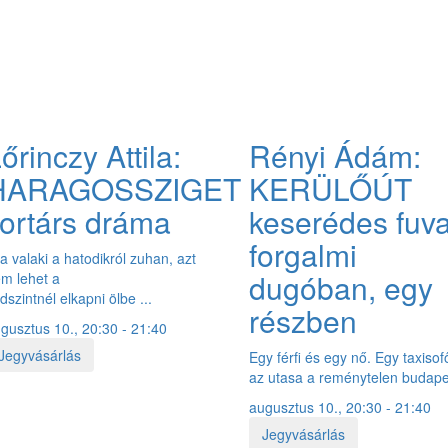
őrinczy Attila:
Rényi Ádám:
HARAGOSSZIGET
KERÜLŐÚT
ortárs dráma
keserédes fuv
forgalmi
a valaki a hatodikról zuhan, azt
dugóban, egy
m lehet a
ldszintnél elkapni ölbe ...
részben
gusztus 10., 20:30 - 21:40
Jegyvásárlás
Egy férfi és egy nő. Egy taxisof
az utasa a reménytelen budapes
augusztus 10., 20:30 - 21:40
Jegyvásárlás