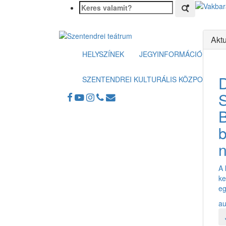
Aktu
HELYSZÍNEK
JEGYINFORMÁCIÓK
SZENTENDREI KULTURÁLIS KÖZPONT
B
n
A 
ke
eg
au