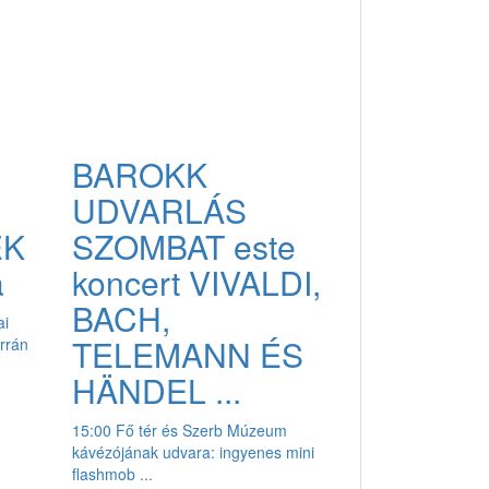
BAROKK
UDVARLÁS
EK
SZOMBAT este
a
koncert VIVALDI,
BACH,
ai
TELEMANN ÉS
rrán
HÄNDEL ...
15:00 Fő tér és Szerb Múzeum
kávézójának udvara: ingyenes mini
flashmob ...