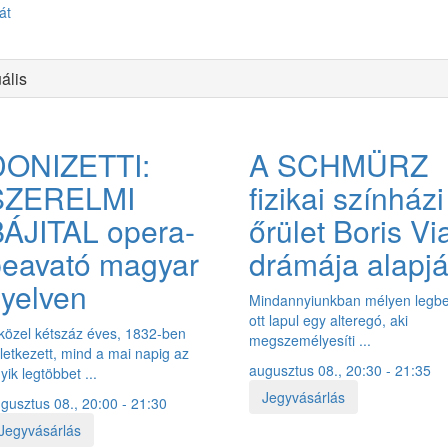
ális
HÍREK
ARCHÍVUM
TEÁTRUM 50PLUSZ
EVENTS FOR FOR
DONIZETTI:
A SCHMÜRZ
TÁMOGATÓK
ELÉRHETŐSÉGEK
KÖZÉRDEKŰ ADATOK
SZERELMI
fizikai színházi
ÁJITAL opera-
őrület Boris Vi
beavató magyar
drámája alapj
yelven
Mindannyiunkban mélyen legbe
ott lapul egy alteregó, aki
közel kétszáz éves, 1832-ben
megszemélyesíti ...
letkezett, mind a mai napig az
augusztus 08., 20:30 - 21:35
yik legtöbbet ...
Jegyvásárlás
gusztus 08., 20:00 - 21:30
Jegyvásárlás