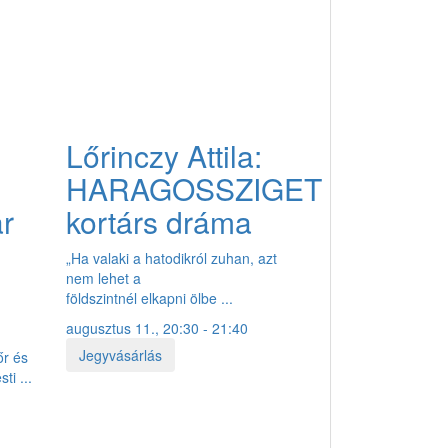
Lőrinczy Attila:
HARAGOSSZIGET
ar
kortárs dráma
„Ha valaki a hatodikról zuhan, azt
nem lehet a
földszintnél elkapni ölbe ...
augusztus 11., 20:30 - 21:40
Jegyvásárlás
őr és
ti ...