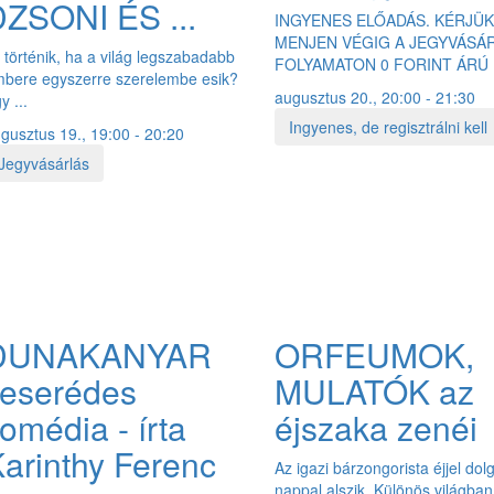
ZSONI ÉS ...
INGYENES ELŐADÁS. KÉRJÜ
MENJEN VÉGIG A JEGYVÁSÁ
 történik, ha a világ legszabadabb
FOLYAMATON 0 FORINT ÁRÚ .
bere egyszerre szerelembe esik?
augusztus 20., 20:00 - 21:30
y ...
Ingyenes, de regisztrálni kell
gusztus 19., 19:00 - 20:20
Jegyvásárlás
DUNAKANYAR
ORFEUMOK,
keserédes
MULATÓK az
omédia - írta
éjszaka zenéi
arinthy Ferenc
Az igazi bárzongorista éjjel dol
nappal alszik. Különös világban 