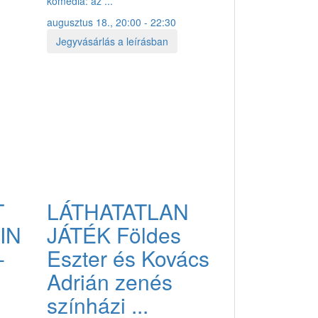
komédia: az ...
augusztus 18., 20:00 - 22:30
Jegyvásárlás a leírásban
T
LÁTHATATLAN
IN
JÁTÉK Földes
-
Eszter és Kovács
Adrián zenés
színházi ...