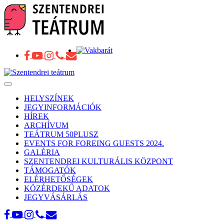
Toggle
navigation
HELYSZÍNEK
JEGYINFORMÁCIÓK
HÍREK
ARCHÍVUM
TEÁTRUM 50PLUSZ
EVENTS FOR FOREING GUESTS 2024.
GALÉRIA
SZENTENDREI KULTURÁLIS KÖZPONT
TÁMOGATÓK
ELÉRHETŐSÉGEK
KÖZÉRDEKŰ ADATOK
JEGYVÁSÁRLÁS