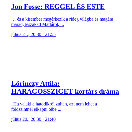
Jon Fosse: REGGEL ÉS ESTE
… és a kisember megérkezik a rideg világba és magára
marad, leszakad Martáról, ...
július 21., 20:30 - 21:55
Lőrinczy Attila:
HARAGOSSZIGET kortárs dráma
„Ha valaki a hatodikról zuhan, azt nem lehet a
földszintnél elkapni ölbe ...
július 20., 20:30 - 21:40