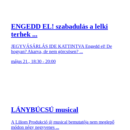
ENGEDD EL! szabadulás a lelki
terhek ...
JEGYVÁSÁRLÁS IDE KATTINTVA Engedd el! De
hogyan? Akarva, de nem görcsösen? ...
május 21., 18:30 - 20:00
LÁNYBÚCSÚ musical
A Liliom Produkció új musical bemutatója nem meglepő
módon négy negyvenes ...