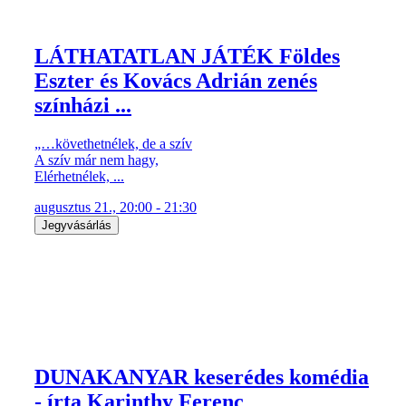
LÁTHATATLAN JÁTÉK Földes
Eszter és Kovács Adrián zenés
színházi ...
„…követhetnélek, de a szív
A szív már nem hagy,
Elérhetnélek, ...
augusztus 21., 20:00 - 21:30
Jegyvásárlás
DUNAKANYAR keserédes komédia
- írta Karinthy Ferenc