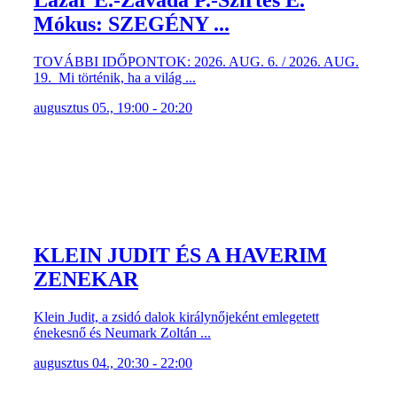
Lázár E.-Závada P.-Szirtes E.
Mókus: SZEGÉNY ...
TOVÁBBI IDŐPONTOK: 2026. AUG. 6. / 2026. AUG.
19. Mi történik, ha a világ ...
augusztus 05., 19:00 - 20:20
KLEIN JUDIT ÉS A HAVERIM
ZENEKAR
Klein Judit, a zsidó dalok királynőjeként emlegetett
énekesnő és Neumark Zoltán ...
augusztus 04., 20:30 - 22:00