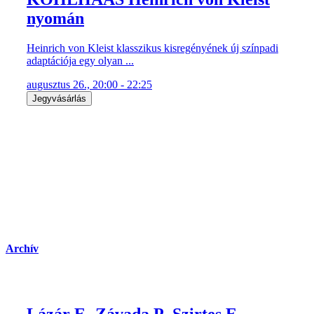
nyomán
Heinrich von Kleist klasszikus kisregényének új színpadi
adaptációja egy olyan ...
augusztus 26., 20:00 - 22:25
Jegyvásárlás
Archív