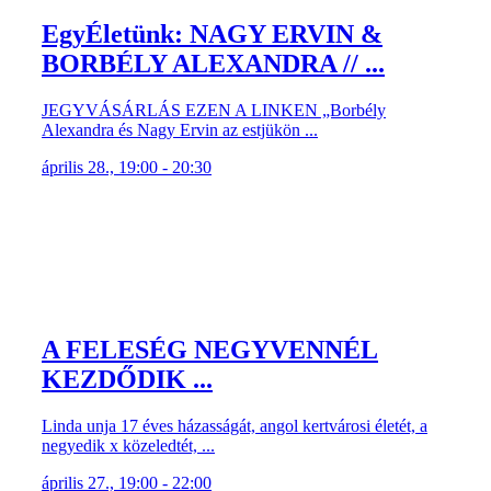
EgyÉletünk: NAGY ERVIN &
BORBÉLY ALEXANDRA // ...
JEGYVÁSÁRLÁS EZEN A LINKEN „Borbély
Alexandra és Nagy Ervin az estjükön ...
április 28., 19:00 - 20:30
A FELESÉG NEGYVENNÉL
KEZDŐDIK ...
Linda unja 17 éves házasságát, angol kertvárosi életét, a
negyedik x közeledtét, ...
április 27., 19:00 - 22:00