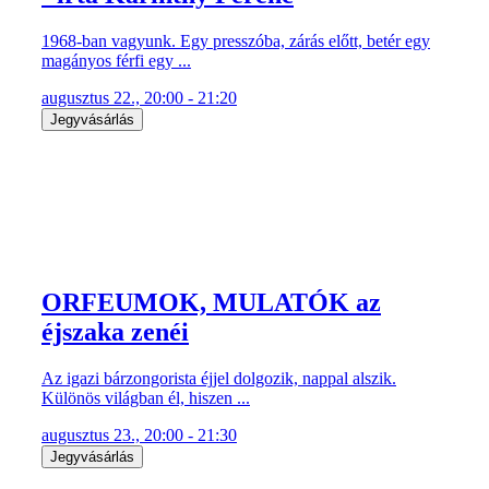
1968-ban vagyunk. Egy presszóba, zárás előtt, betér egy
magányos férfi egy ...
augusztus 22., 20:00 - 21:20
Jegyvásárlás
ORFEUMOK, MULATÓK az
éjszaka zenéi
Az igazi bárzongorista éjjel dolgozik, nappal alszik.
Különös világban él, hiszen ...
augusztus 23., 20:00 - 21:30
Jegyvásárlás