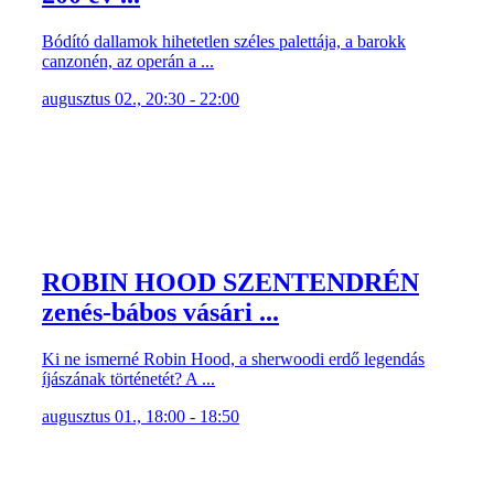
Bódító dallamok hihetetlen széles palettája, a barokk
canzonén, az operán a ...
augusztus 02., 20:30 - 22:00
ROBIN HOOD SZENTENDRÉN
zenés-bábos vásári ...
Ki ne ismerné Robin Hood, a sherwoodi erdő legendás
íjászának történetét? A ...
augusztus 01., 18:00 - 18:50