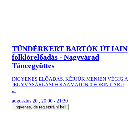
TÜNDÉRKERT BARTÓK ÚTJAIN
folklórelőadás - Nagyvárad
Táncegyüttes
INGYENES ELŐADÁS. KÉRJÜK MENJEN VÉGIG A
JEGYVÁSÁRLÁSI FOLYAMATON 0 FORINT ÁRÚ
...
augusztus 20., 20:00 - 21:30
Ingyenes, de regisztrálni kell