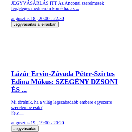
JEGYVÁSÁRLÁS ITT Az Anconai szerelmesek
fergeteges mediterrán komédia: az ...
augusztus 18., 20:00 - 22:30
Jegyvásárlás a leírásban
Lázár Ervin-Závada Péter-Szirtes
Edina Mókus: SZEGÉNY DZSONI
ÉS ...
Mi történik, ha a világ legszabadabb embere egyszerre
szerelembe esik?
Egy ...
augusztus 19., 19:00 - 20:20
Jegyvásárlás