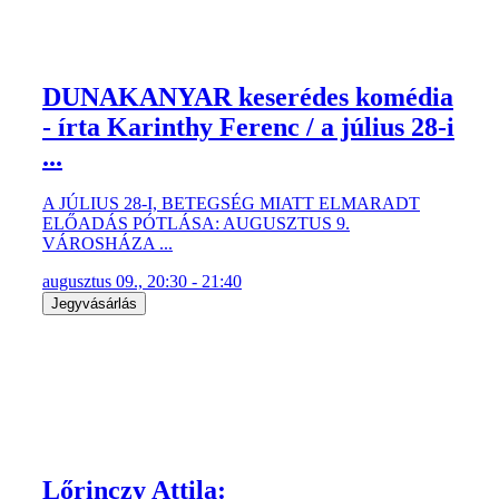
DUNAKANYAR keserédes komédia
- írta Karinthy Ferenc / a július 28-i
...
A JÚLIUS 28-I, BETEGSÉG MIATT ELMARADT
ELŐADÁS PÓTLÁSA: AUGUSZTUS 9.
VÁROSHÁZA ...
augusztus 09., 20:30 - 21:40
Jegyvásárlás
Lőrinczy Attila: