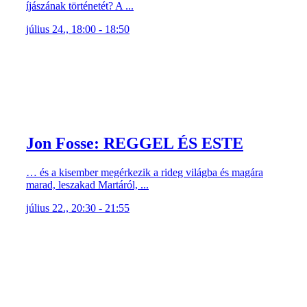
íjászának történetét? A ...
július 24., 18:00 - 18:50
Jon Fosse: REGGEL ÉS ESTE
… és a kisember megérkezik a rideg világba és magára
marad, leszakad Martáról, ...
július 22., 20:30 - 21:55