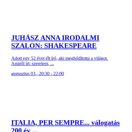
JUHÁSZ ANNA IRODALMI
SZALON: SHAKESPEARE
Adott egy 52 évet élt író, aki meghódította a világot.
Amiről írt: szerelem, ...
augusztus 03., 20:30 - 22:00
ITALIA, PER SEMPRE... válogatás
200 év ...