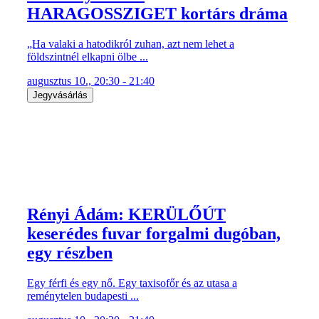
HARAGOSSZIGET kortárs dráma
„Ha valaki a hatodikról zuhan, azt nem lehet a
földszintnél elkapni ölbe ...
augusztus 10., 20:30 - 21:40
Jegyvásárlás
Rényi Ádám: KERÜLŐÚT
keserédes fuvar forgalmi dugóban,
egy részben
Egy férfi és egy nő. Egy taxisofőr és az utasa a
reménytelen budapesti ...