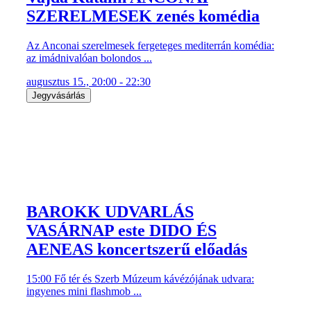
SZERELMESEK zenés komédia
Az Anconai szerelmesek fergeteges mediterrán komédia:
az imádnivalóan bolondos ...
augusztus 15., 20:00 - 22:30
Jegyvásárlás
BAROKK UDVARLÁS
VASÁRNAP este DIDO ÉS
AENEAS koncertszerű előadás
15:00 Fő tér és Szerb Múzeum kávézójának udvara:
ingyenes mini flashmob ...