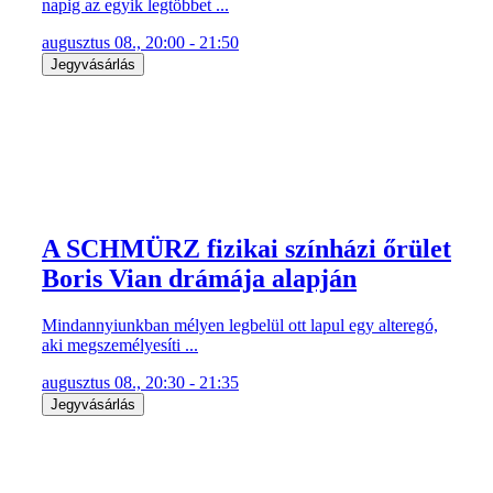
napig az egyik legtöbbet ...
augusztus 08., 20:00 - 21:50
Jegyvásárlás
A SCHMÜRZ fizikai színházi őrület
Boris Vian drámája alapján
Mindannyiunkban mélyen legbelül ott lapul egy alteregó,
aki megszemélyesíti ...
augusztus 08., 20:30 - 21:35
Jegyvásárlás