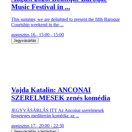
Music Festival in ...
This summer, we are delighted to present the fifth Baroque
Courtship weekend in the ...
augusztus 16., 15:00 - 15:00
Jegyvásárlás
Vajda Katalin: ANCONAI
SZERELMESEK zenés komédia
JEGYVÁSÁRLÁS ITT Az Anconai szerelmesek
fergeteges mediterrán komédia: az ...
augusztus 17., 20:00 - 22:30
Jegyvásárlás a leírásban