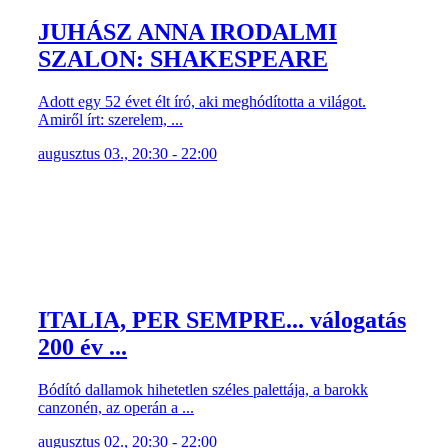
JUHÁSZ ANNA IRODALMI
SZALON: SHAKESPEARE
Adott egy 52 évet élt író, aki meghódította a világot.
Amiről írt: szerelem, ...
augusztus 03., 20:30 - 22:00
ITALIA, PER SEMPRE... válogatás
200 év ...
Bódító dallamok hihetetlen széles palettája, a barokk
canzonén, az operán a ...
augusztus 02., 20:30 - 22:00