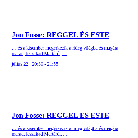
Jon Fosse: REGGEL ÉS ESTE
… és a kisember megérkezik a rideg világba és magára
marad, leszakad Martáról, ...
július 22., 20:30 - 21:55
Jon Fosse: REGGEL ÉS ESTE
… és a kisember megérkezik a rideg világba és magára
marad, leszakad Martáról, ...