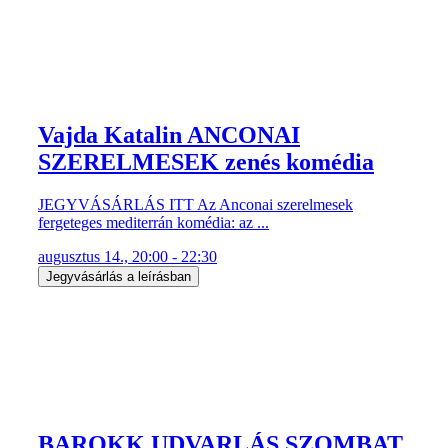
Vajda Katalin ANCONAI
SZERELMESEK zenés komédia
JEGYVÁSÁRLÁS ITT Az Anconai szerelmesek
fergeteges mediterrán komédia: az ...
augusztus 14., 20:00 - 22:30
Jegyvásárlás a leírásban
BAROKK UDVARLÁS SZOMBAT