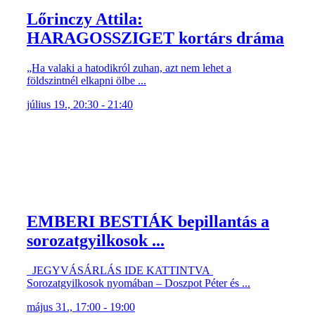
Lőrinczy Attila:
HARAGOSSZIGET kortárs dráma
„Ha valaki a hatodikról zuhan, azt nem lehet a
földszintnél elkapni ölbe ...
július 19., 20:30 - 21:40
EMBERI BESTIÁK bepillantás a
sorozatgyilkosok ...
JEGYVÁSÁRLÁS IDE KATTINTVA
Sorozatgyilkosok nyomában – Doszpot Péter és ...
május 31., 17:00 - 19:00