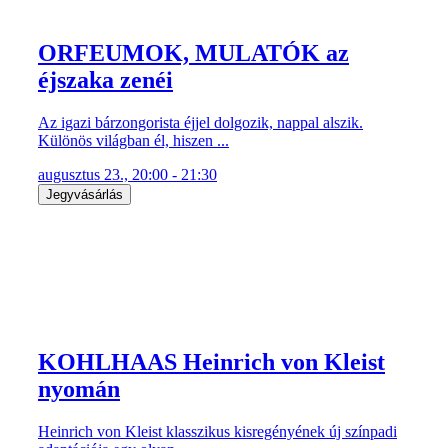
ORFEUMOK, MULATÓK az
éjszaka zenéi
Az igazi bárzongorista éjjel dolgozik, nappal alszik.
Különös világban él, hiszen ...
augusztus 23., 20:00 - 21:30
Jegyvásárlás
KOHLHAAS Heinrich von Kleist
nyomán
Heinrich von Kleist klasszikus kisregényének új színpadi