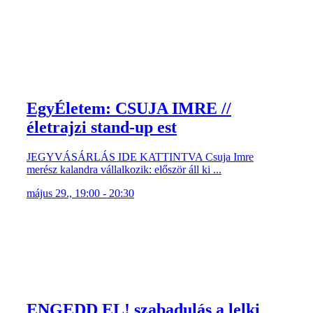
EgyÉletem: CSUJA IMRE //
életrajzi stand-up est
JEGYVÁSÁRLÁS IDE KATTINTVA Csuja Imre
merész kalandra vállalkozik: először áll ki ...
május 29., 19:00 - 20:30
ENGEDD EL! szabadulás a lelki