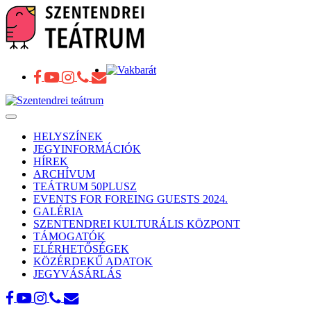
Toggle
navigation
HELYSZÍNEK
JEGYINFORMÁCIÓK
HÍREK
ARCHÍVUM
TEÁTRUM 50PLUSZ
EVENTS FOR FOREING GUESTS 2024.
GALÉRIA
SZENTENDREI KULTURÁLIS KÖZPONT
TÁMOGATÓK
ELÉRHETŐSÉGEK
KÖZÉRDEKŰ ADATOK
JEGYVÁSÁRLÁS