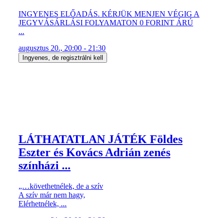
INGYENES ELŐADÁS. KÉRJÜK MENJEN VÉGIG A
JEGYVÁSÁRLÁSI FOLYAMATON 0 FORINT ÁRÚ
...
augusztus 20., 20:00 - 21:30
Ingyenes, de regisztrálni kell
LÁTHATATLAN JÁTÉK Földes
Eszter és Kovács Adrián zenés
színházi ...
„…követhetnélek, de a szív
A szív már nem hagy,
Elérhetnélek, ...