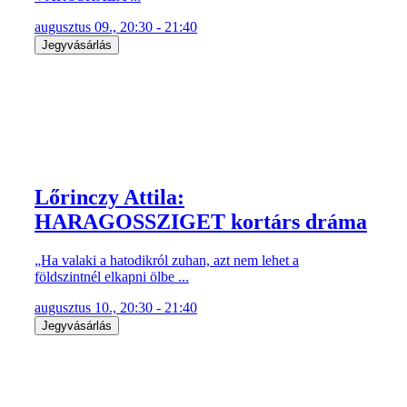
augusztus 09., 20:30 - 21:40
Jegyvásárlás
Lőrinczy Attila:
HARAGOSSZIGET kortárs dráma
„Ha valaki a hatodikról zuhan, azt nem lehet a
földszintnél elkapni ölbe ...
augusztus 10., 20:30 - 21:40
Jegyvásárlás