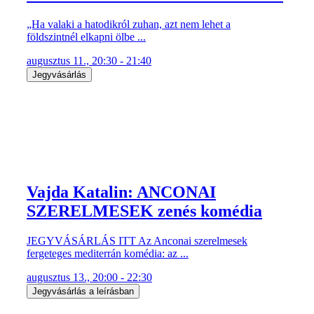
„Ha valaki a hatodikról zuhan, azt nem lehet a
földszintnél elkapni ölbe ...
augusztus 11., 20:30 - 21:40
Jegyvásárlás
Vajda Katalin: ANCONAI
SZERELMESEK zenés komédia
JEGYVÁSÁRLÁS ITT Az Anconai szerelmesek
fergeteges mediterrán komédia: az ...
augusztus 13., 20:00 - 22:30
Jegyvásárlás a leírásban