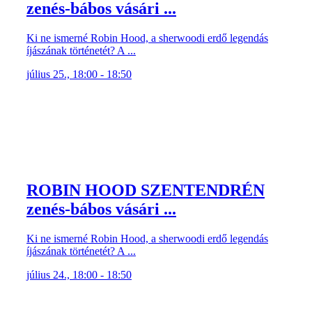
zenés-bábos vásári ...
Ki ne ismerné Robin Hood, a sherwoodi erdő legendás
íjászának történetét? A ...
július 25., 18:00 - 18:50
ROBIN HOOD SZENTENDRÉN
zenés-bábos vásári ...
Ki ne ismerné Robin Hood, a sherwoodi erdő legendás
íjászának történetét? A ...
július 24., 18:00 - 18:50