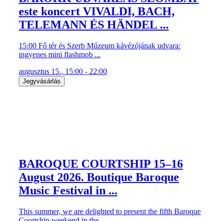
este koncert VIVALDI, BACH,
TELEMANN ÉS HÄNDEL ...
15:00 Fő tér és Szerb Múzeum kávézójának udvara:
ingyenes mini flashmob ...
augusztus 15., 15:00 - 22:00
Jegyvásárlás
BAROQUE COURTSHIP 15–16
August 2026. Boutique Baroque
Music Festival in ...
This summer, we are delighted to present the fifth Baroque
Courtship weekend in the ...