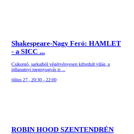
Shakespeare-Nagy Feró: HAMLET
- a SICC ...
Csikorgó, sarkaiból végérvényesen kifordult világ, a
pillanatnyi megnyugvás is ...
július 27., 20:30 - 22:00
ROBIN HOOD SZENTENDRÉN