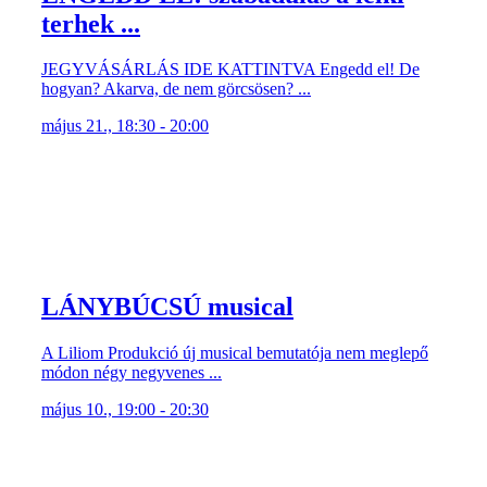
terhek ...
JEGYVÁSÁRLÁS IDE KATTINTVA Engedd el! De
hogyan? Akarva, de nem görcsösen? ...
május 21., 18:30 - 20:00
LÁNYBÚCSÚ musical
A Liliom Produkció új musical bemutatója nem meglepő
módon négy negyvenes ...
május 10., 19:00 - 20:30