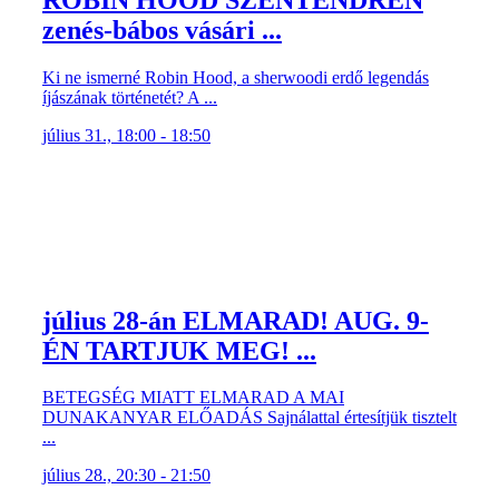
zenés-bábos vásári ...
Ki ne ismerné Robin Hood, a sherwoodi erdő legendás
íjászának történetét? A ...
július 31., 18:00 - 18:50
július 28-án ELMARAD! AUG. 9-
ÉN TARTJUK MEG! ...
BETEGSÉG MIATT ELMARAD A MAI
DUNAKANYAR ELŐADÁS Sajnálattal értesítjük tisztelt
...
július 28., 20:30 - 21:50