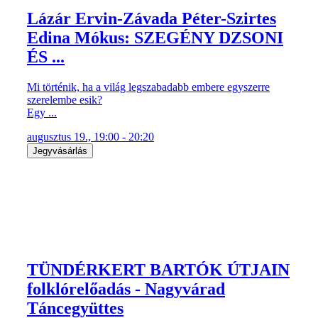
Lázár Ervin-Závada Péter-Szirtes
Edina Mókus: SZEGÉNY DZSONI
ÉS ...
Mi történik, ha a világ legszabadabb embere egyszerre
szerelembe esik?
Egy ...
augusztus 19., 19:00 - 20:20
Jegyvásárlás
TÜNDÉRKERT BARTÓK ÚTJAIN
folklórelőadás - Nagyvárad
Táncegyüttes