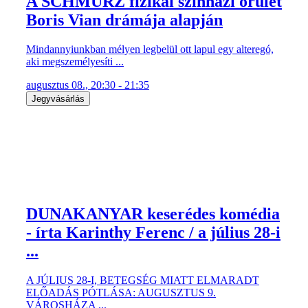
A SCHMÜRZ fizikai színházi őrület
Boris Vian drámája alapján
Mindannyiunkban mélyen legbelül ott lapul egy alteregó,
aki megszemélyesíti ...
augusztus 08., 20:30 - 21:35
Jegyvásárlás
DUNAKANYAR keserédes komédia
- írta Karinthy Ferenc / a július 28-i
...
A JÚLIUS 28-I, BETEGSÉG MIATT ELMARADT
ELŐADÁS PÓTLÁSA: AUGUSZTUS 9.
VÁROSHÁZA ...