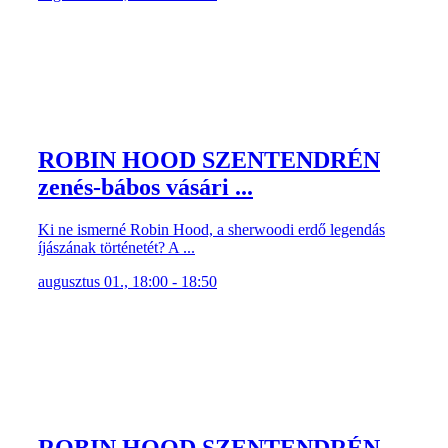
ROBIN HOOD SZENTENDRÉN
zenés-bábos vásári ...
Ki ne ismerné Robin Hood, a sherwoodi erdő legendás
íjászának történetét? A ...
augusztus 01., 18:00 - 18:50
ROBIN HOOD SZENTENDRÉN