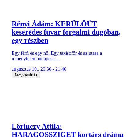
Rényi Ádám: KERÜLŐÚT
keserédes fuvar forgalmi dugóban,
egy részben
Egy férfi és egy nő. Egy taxisofőr és az utasa a
reménytelen budapesti ...
augusztus 10., 20:30 - 21:40
Jegyvásárlás
Lőrinczy Attila:
HARAGOSSZIGET kortárs dráma