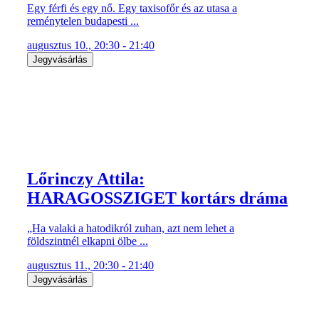
Egy férfi és egy nő. Egy taxisofőr és az utasa a
reménytelen budapesti ...
augusztus 10., 20:30 - 21:40
Jegyvásárlás
Lőrinczy Attila:
HARAGOSSZIGET kortárs dráma
„Ha valaki a hatodikról zuhan, azt nem lehet a
földszintnél elkapni ölbe ...
augusztus 11., 20:30 - 21:40
Jegyvásárlás