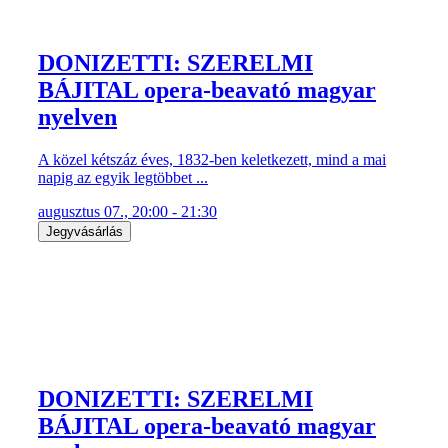
DONIZETTI: SZERELMI
BÁJITAL opera-beavató magyar
nyelven
A közel kétszáz éves, 1832-ben keletkezett, mind a mai
napig az egyik legtöbbet ...
augusztus 07., 20:00 - 21:30
Jegyvásárlás
DONIZETTI: SZERELMI
BÁJITAL opera-beavató magyar