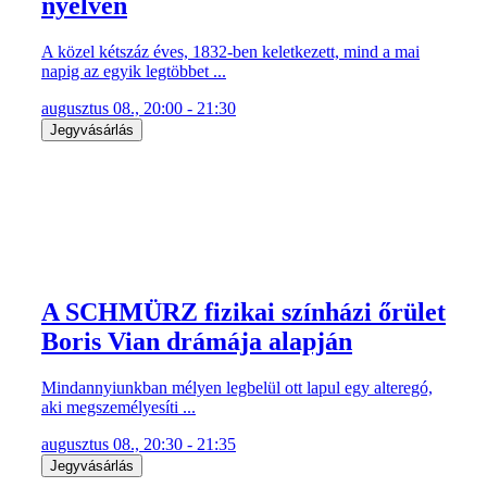
nyelven
A közel kétszáz éves, 1832-ben keletkezett, mind a mai
napig az egyik legtöbbet ...
augusztus 08., 20:00 - 21:30
Jegyvásárlás
A SCHMÜRZ fizikai színházi őrület
Boris Vian drámája alapján
Mindannyiunkban mélyen legbelül ott lapul egy alteregó,
aki megszemélyesíti ...
augusztus 08., 20:30 - 21:35
Jegyvásárlás