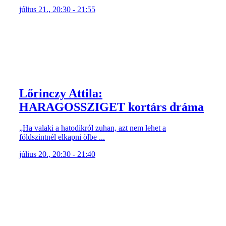
július 21., 20:30 - 21:55
Lőrinczy Attila:
HARAGOSSZIGET kortárs dráma
„Ha valaki a hatodikról zuhan, azt nem lehet a
földszintnél elkapni ölbe ...
július 20., 20:30 - 21:40