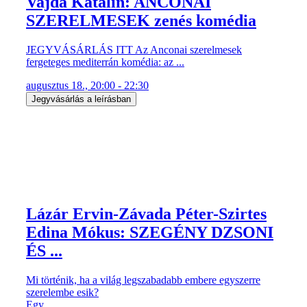
Vajda Katalin: ANCONAI
SZERELMESEK zenés komédia
JEGYVÁSÁRLÁS ITT Az Anconai szerelmesek
fergeteges mediterrán komédia: az ...
augusztus 18., 20:00 - 22:30
Jegyvásárlás a leírásban
Lázár Ervin-Závada Péter-Szirtes
Edina Mókus: SZEGÉNY DZSONI
ÉS ...
Mi történik, ha a világ legszabadabb embere egyszerre
szerelembe esik?
Egy ...