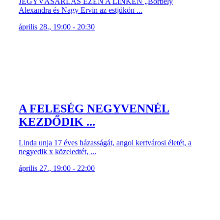
JEGYVÁSÁRLÁS EZEN A LINKEN „Borbély
Alexandra és Nagy Ervin az estjükön ...
április 28., 19:00 - 20:30
A FELESÉG NEGYVENNÉL
KEZDŐDIK ...
Linda unja 17 éves házasságát, angol kertvárosi életét, a
negyedik x közeledtét, ...
április 27., 19:00 - 22:00