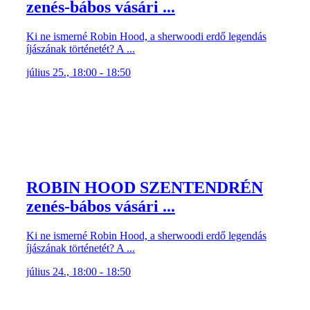
zenés-bábos vásári ...
Ki ne ismerné Robin Hood, a sherwoodi erdő legendás
íjászának történetét? A ...
július 25., 18:00 - 18:50
ROBIN HOOD SZENTENDRÉN
zenés-bábos vásári ...
Ki ne ismerné Robin Hood, a sherwoodi erdő legendás
íjászának történetét? A ...
július 24., 18:00 - 18:50