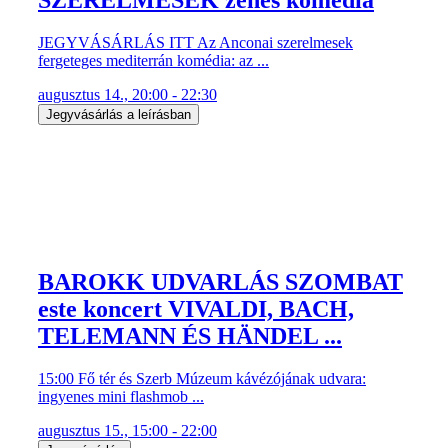
JEGYVÁSÁRLÁS ITT Az Anconai szerelmesek
fergeteges mediterrán komédia: az ...
augusztus 14., 20:00 - 22:30
Jegyvásárlás a leírásban
BAROKK UDVARLÁS SZOMBAT
este koncert VIVALDI, BACH,
TELEMANN ÉS HÄNDEL ...
15:00 Fő tér és Szerb Múzeum kávézójának udvara:
ingyenes mini flashmob ...
augusztus 15., 15:00 - 22:00