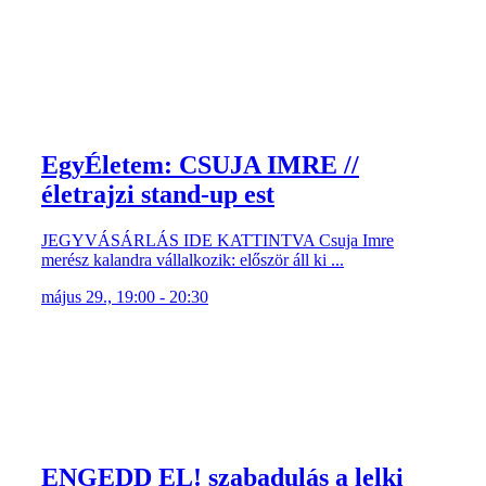
EgyÉletem: CSUJA IMRE //
életrajzi stand-up est
JEGYVÁSÁRLÁS IDE KATTINTVA Csuja Imre
merész kalandra vállalkozik: először áll ki ...
május 29., 19:00 - 20:30
ENGEDD EL! szabadulás a lelki