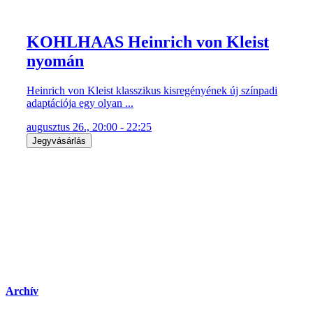
KOHLHAAS Heinrich von Kleist
nyomán
Heinrich von Kleist klasszikus kisregényének új színpadi
adaptációja egy olyan ...
augusztus 26., 20:00 - 22:25
Jegyvásárlás
Archív