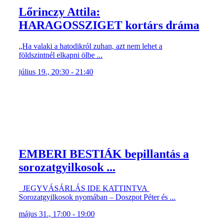
Lőrinczy Attila:
HARAGOSSZIGET kortárs dráma
„Ha valaki a hatodikról zuhan, azt nem lehet a
földszintnél elkapni ölbe ...
július 19., 20:30 - 21:40
EMBERI BESTIÁK bepillantás a
sorozatgyilkosok ...
JEGYVÁSÁRLÁS IDE KATTINTVA
Sorozatgyilkosok nyomában – Doszpot Péter és ...
május 31., 17:00 - 19:00