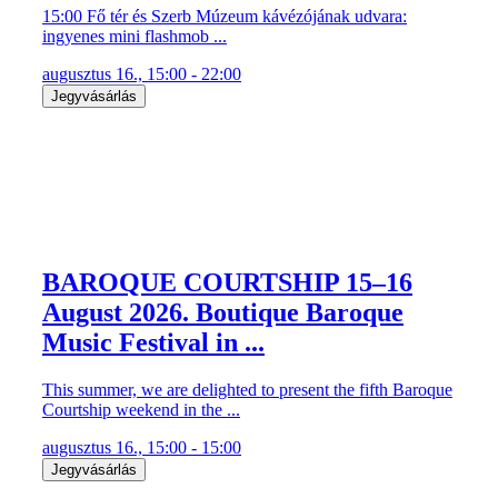
15:00 Fő tér és Szerb Múzeum kávézójának udvara:
ingyenes mini flashmob ...
augusztus 16., 15:00 - 22:00
Jegyvásárlás
BAROQUE COURTSHIP 15–16
August 2026. Boutique Baroque
Music Festival in ...
This summer, we are delighted to present the fifth Baroque
Courtship weekend in the ...
augusztus 16., 15:00 - 15:00
Jegyvásárlás