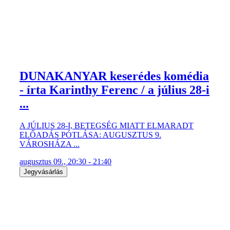
DUNAKANYAR keserédes komédia
- írta Karinthy Ferenc / a július 28-i
...
A JÚLIUS 28-I, BETEGSÉG MIATT ELMARADT
ELŐADÁS PÓTLÁSA: AUGUSZTUS 9.
VÁROSHÁZA ...
augusztus 09., 20:30 - 21:40
Jegyvásárlás