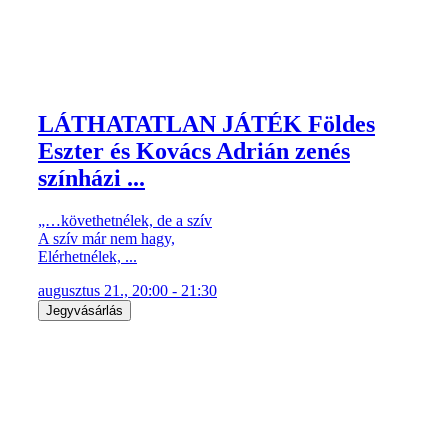
LÁTHATATLAN JÁTÉK Földes
Eszter és Kovács Adrián zenés
színházi ...
„…követhetnélek, de a szív
A szív már nem hagy,
Elérhetnélek, ...
augusztus 21., 20:00 - 21:30
Jegyvásárlás