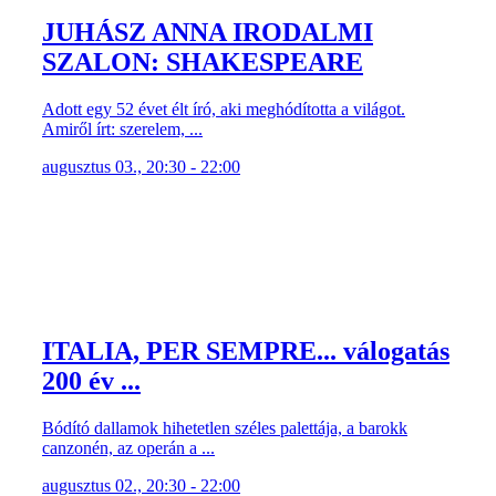
JUHÁSZ ANNA IRODALMI
SZALON: SHAKESPEARE
Adott egy 52 évet élt író, aki meghódította a világot.
Amiről írt: szerelem, ...
augusztus 03., 20:30 - 22:00
ITALIA, PER SEMPRE... válogatás
200 év ...
Bódító dallamok hihetetlen széles palettája, a barokk
canzonén, az operán a ...
augusztus 02., 20:30 - 22:00