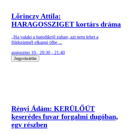
Lőrinczy Attila:
HARAGOSSZIGET kortárs dráma
„Ha valaki a hatodikról zuhan, azt nem lehet a
földszintnél elkapni ölbe ...
augusztus 10., 20:30 - 21:40
Jegyvásárlás
Rényi Ádám: KERÜLŐÚT
keserédes fuvar forgalmi dugóban,
egy részben