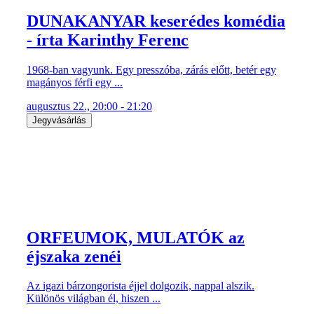
DUNAKANYAR keserédes komédia
- írta Karinthy Ferenc
1968-ban vagyunk. Egy presszóba, zárás előtt, betér egy
magányos férfi egy ...
augusztus 22., 20:00 - 21:20
Jegyvásárlás
ORFEUMOK, MULATÓK az
éjszaka zenéi
Az igazi bárzongorista éjjel dolgozik, nappal alszik.
Különös világban él, hiszen ...