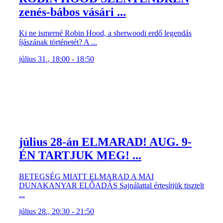
zenés-bábos vásári ...
Ki ne ismerné Robin Hood, a sherwoodi erdő legendás
íjászának történetét? A ...
július 31., 18:00 - 18:50
július 28-án ELMARAD! AUG. 9-
ÉN TARTJUK MEG! ...
BETEGSÉG MIATT ELMARAD A MAI
DUNAKANYAR ELŐADÁS Sajnálattal értesítjük tisztelt
...
július 28., 20:30 - 21:50