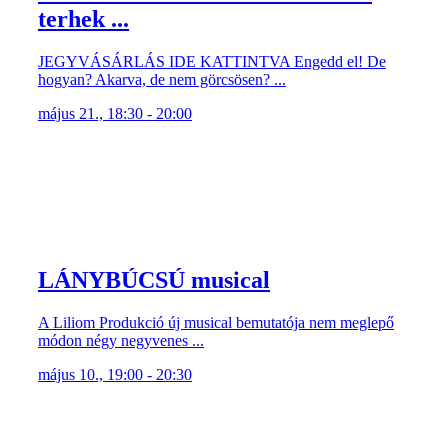
terhek ...
JEGYVÁSÁRLÁS IDE KATTINTVA Engedd el! De
hogyan? Akarva, de nem görcsösen? ...
május 21., 18:30 - 20:00
LÁNYBÚCSÚ musical
A Liliom Produkció új musical bemutatója nem meglepő
módon négy negyvenes ...
május 10., 19:00 - 20:30