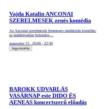
Vajda Katalin ANCONAI
SZERELMESEK zenés komédia
Az Anconai szerelmesek fergeteges mediterrán komédia:
az imádnivalóan bolondos ...
augusztus 15., 20:00 - 22:30
Jegyvásárlás
BAROKK UDVARLÁS
VASÁRNAP este DIDO ÉS
AENEAS koncertszerű előadás