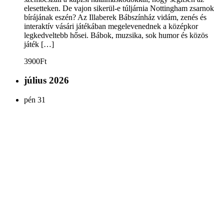
elesetteken. De vajon sikerül-e túljárnia Nottingham zsarnok
bírájának eszén? Az Illaberek Bábszínház vidám, zenés és
interaktív vásári játékában megelevenednek a középkor
legkedveltebb hősei. Bábok, muzsika, sok humor és közös
játék […]
3900Ft
július 2026
pén
31