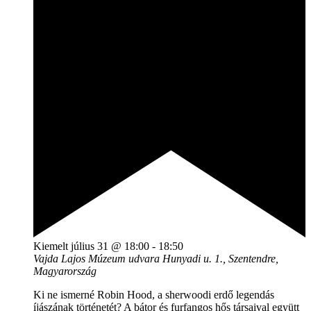
Kiemelt
július 31 @ 18:00
-
18:50
Vajda Lajos Múzeum udvara
Hunyadi u. 1., Szentendre,
Magyarország
Ki ne ismerné Robin Hood, a sherwoodi erdő legendás
íjászának történetét? A bátor és furfangos hős társaival együtt