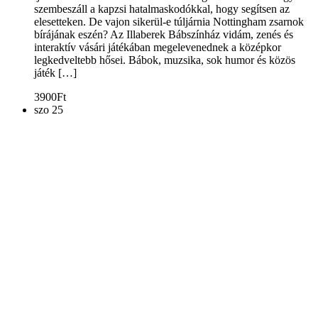
szembeszáll a kapzsi hatalmaskodókkal, hogy segítsen az
elesetteken. De vajon sikerül-e túljárnia Nottingham zsarnok
bírájának eszén? Az Illaberek Bábszínház vidám, zenés és
interaktív vásári játékában megelevenednek a középkor
legkedveltebb hősei. Bábok, muzsika, sok humor és közös
játék […]
3900Ft
szo
25