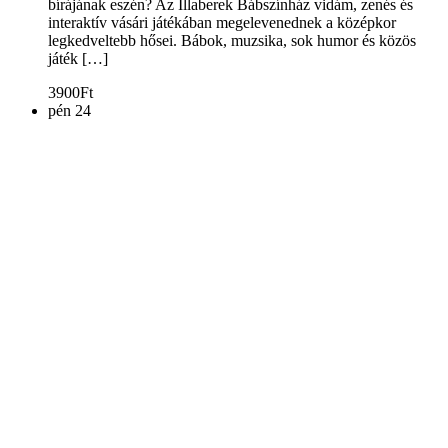
bírájának eszén? Az Illaberek Bábszínház vidám, zenés és
interaktív vásári játékában megelevenednek a középkor
legkedveltebb hősei. Bábok, muzsika, sok humor és közös
játék […]
3900Ft
pén
24