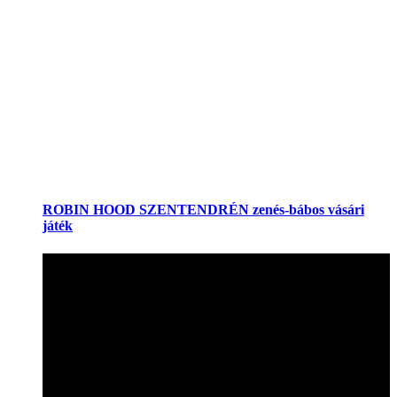
ROBIN HOOD SZENTENDRÉN zenés-bábos vásári
játék