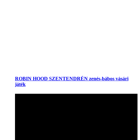
ROBIN HOOD SZENTENDRÉN zenés-bábos vásári
játék