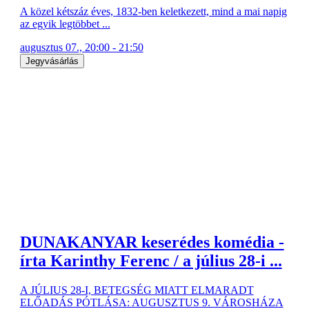
A közel kétszáz éves, 1832-ben keletkezett, mind a mai napig
az egyik legtöbbet ...
augusztus 07., 20:00 - 21:50
Jegyvásárlás
DUNAKANYAR keserédes komédia -
írta Karinthy Ferenc / a július 28-i ...
A JÚLIUS 28-I, BETEGSÉG MIATT ELMARADT
ELŐADÁS PÓTLÁSA: AUGUSZTUS 9. VÁROSHÁZA