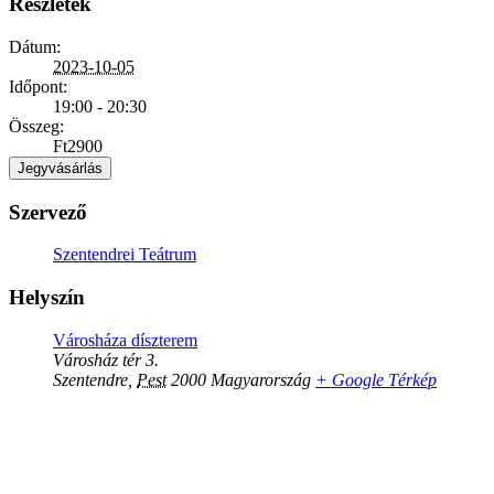
Részletek
Dátum:
2023-10-05
Időpont:
19:00 - 20:30
Összeg:
Ft2900
Jegyvásárlás
Szervező
Szentendrei Teátrum
Helyszín
Városháza díszterem
Városház tér 3.
Szentendre
,
Pest
2000
Magyarország
+ Google Térkép