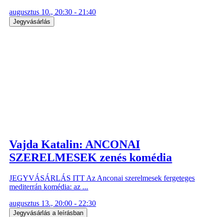
augusztus 10., 20:30 - 21:40
Jegyvásárlás
Vajda Katalin: ANCONAI
SZERELMESEK zenés komédia
JEGYVÁSÁRLÁS ITT Az Anconai szerelmesek fergeteges
mediterrán komédia: az ...
augusztus 13., 20:00 - 22:30
Jegyvásárlás a leírásban