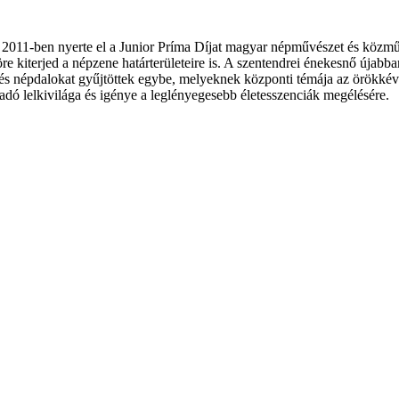
, 2011-ben nyerte el a Junior Príma Díjat magyar népművészet és köz
re kiterjed a népzene határterületeire is. A szentendrei énekesnő újab
és népdalokat gyűjtöttek egybe, melyeknek központi témája az örökkévaló
ó lelkivilága és igénye a leglényegesebb életesszenciák megélésére.