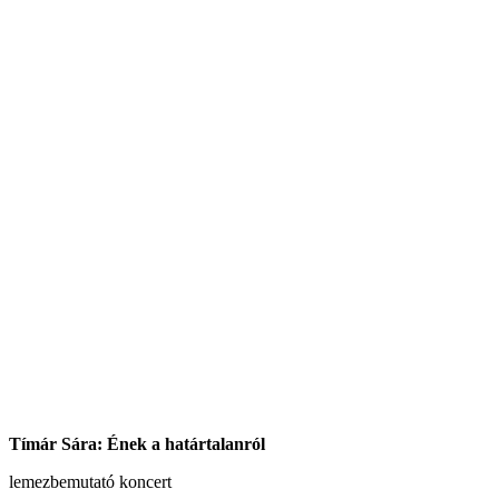
Tímár Sára: Ének a határtalanról
lemezbemutató koncert