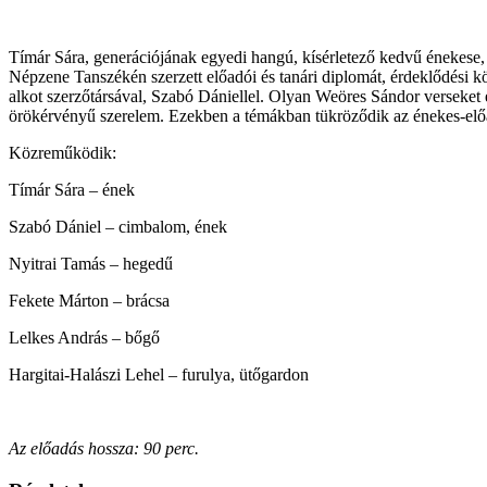
Tímár Sára, generációjának egyedi hangú, kísérletező kedvű énekese
Népzene Tanszékén szerzett előadói és tanári diplomát, érdeklődési kö
alkot szerzőtársával, Szabó Dániellel. Olyan Weöres Sándor verseket 
örökérvényű szerelem. Ezekben a témákban tükröződik az énekes-előad
Közreműködik:
Tímár Sára – ének
Szabó Dániel – cimbalom, ének
Nyitrai Tamás – hegedű
Fekete Márton – brácsa
Lelkes András – bőgő
Hargitai-Halászi Lehel – furulya, ütőgardon
Az előadás hossza: 90 perc.