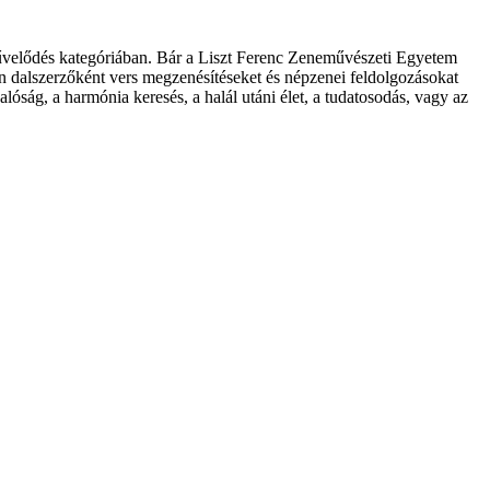
művelődés kategóriában. Bár a Liszt Ferenc Zeneművészeti Egyetem
ban dalszerzőként vers megzenésítéseket és népzenei feldolgozásokat
ság, a harmónia keresés, a halál utáni élet, a tudatosodás, vagy az