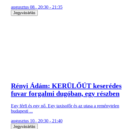
augusztus 08., 20:30 - 21:35
Jegyvásárlás
Rényi Ádám: KERÜLŐÚT keserédes
fuvar forgalmi dugóban, egy részben
Egy férfi és egy nő. Egy taxisofőr és az utasa a reménytelen
budapesti ...
augusztus 10., 20:30 - 21:40
Jegyvásárlás