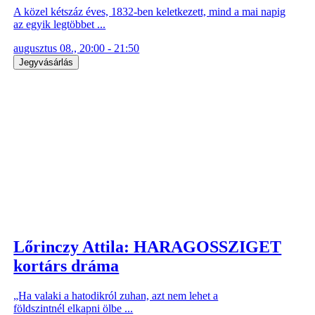
A közel kétszáz éves, 1832-ben keletkezett, mind a mai napig
az egyik legtöbbet ...
augusztus 08., 20:00 - 21:50
Jegyvásárlás
Lőrinczy Attila: HARAGOSSZIGET
kortárs dráma
„Ha valaki a hatodikról zuhan, azt nem lehet a
földszintnél elkapni ölbe ...