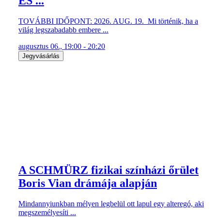
ÉS ...
TOVÁBBI IDŐPONT: 2026. AUG. 19. Mi történik, ha a
világ legszabadabb embere ...
augusztus 06., 19:00 - 20:20
Jegyvásárlás
A SCHMÜRZ fizikai színházi őrület
Boris Vian drámája alapján
Mindannyiunkban mélyen legbelül ott lapul egy alteregó, aki
megszemélyesíti ...