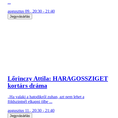
...
augusztus 09., 20:30 - 21:40
Jegyvásárlás
Lőrinczy Attila: HARAGOSSZIGET
kortárs dráma
„Ha valaki a hatodikról zuhan, azt nem lehet a
földszintnél elkapni ölbe ...
augusztus 11., 20:30 - 21:40
Jegyvásárlás