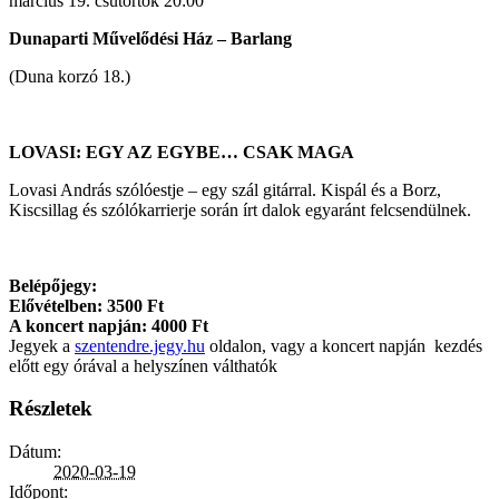
március 19. csütörtök 20:00
Dunaparti Művelődési Ház – Barlang
(Duna korzó 18.)
LOVASI: EGY AZ EGYBE… CSAK MAGA
Lovasi András szólóestje – egy szál gitárral. Kispál és a Borz,
Kiscsillag és szólókarrierje során írt dalok egyaránt felcsendülnek.
Belépőjegy:
Elővételben: 3500 Ft
A koncert napján: 4000 Ft
Jegyek a
szentendre.jegy.hu
oldalon, vagy a koncert napján kezdés
előtt egy órával a helyszínen válthatók
Részletek
Dátum:
2020-03-19
Időpont: