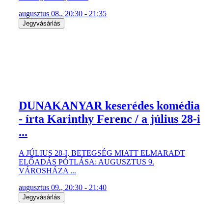
augusztus 08., 20:30 - 21:35
Jegyvásárlás
DUNAKANYAR keserédes komédia
- írta Karinthy Ferenc / a július 28-i
...
A JÚLIUS 28-I, BETEGSÉG MIATT ELMARADT
ELŐADÁS PÓTLÁSA: AUGUSZTUS 9.
VÁROSHÁZA ...
augusztus 09., 20:30 - 21:40
Jegyvásárlás