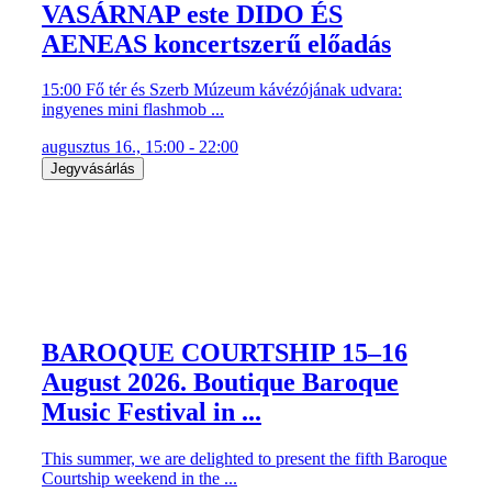
VASÁRNAP este DIDO ÉS
AENEAS koncertszerű előadás
15:00 Fő tér és Szerb Múzeum kávézójának udvara:
ingyenes mini flashmob ...
augusztus 16., 15:00 - 22:00
Jegyvásárlás
BAROQUE COURTSHIP 15–16
August 2026. Boutique Baroque
Music Festival in ...
This summer, we are delighted to present the fifth Baroque
Courtship weekend in the ...