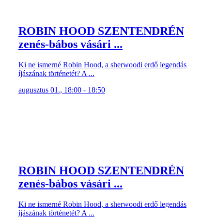
ROBIN HOOD SZENTENDRÉN
zenés-bábos vásári ...
Ki ne ismerné Robin Hood, a sherwoodi erdő legendás
íjászának történetét? A ...
augusztus 01., 18:00 - 18:50
ROBIN HOOD SZENTENDRÉN
zenés-bábos vásári ...
Ki ne ismerné Robin Hood, a sherwoodi erdő legendás
íjászának történetét? A ...