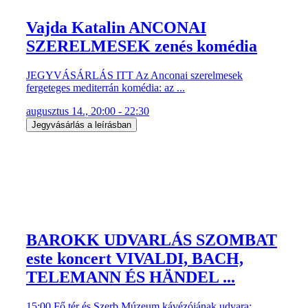
Vajda Katalin ANCONAI
SZERELMESEK zenés komédia
JEGYVÁSÁRLÁS ITT Az Anconai szerelmesek
fergeteges mediterrán komédia: az ...
augusztus 14., 20:00 - 22:30
Jegyvásárlás a leírásban
BAROKK UDVARLÁS SZOMBAT
este koncert VIVALDI, BACH,
TELEMANN ÉS HÄNDEL ...
15:00 Fő tér és Szerb Múzeum kávézójának udvara: