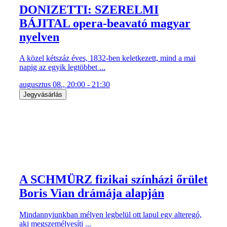
DONIZETTI: SZERELMI
BÁJITAL opera-beavató magyar
nyelven
A közel kétszáz éves, 1832-ben keletkezett, mind a mai
napig az egyik legtöbbet ...
augusztus 08., 20:00 - 21:30
Jegyvásárlás
A SCHMÜRZ fizikai színházi őrület
Boris Vian drámája alapján
Mindannyiunkban mélyen legbelül ott lapul egy alteregó,
aki megszemélyesíti ...