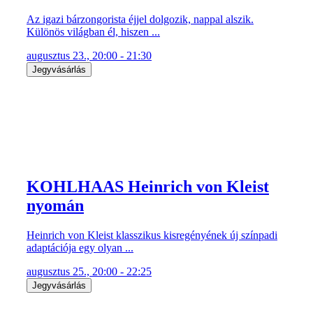
Az igazi bárzongorista éjjel dolgozik, nappal alszik.
Különös világban él, hiszen ...
augusztus 23., 20:00 - 21:30
Jegyvásárlás
KOHLHAAS Heinrich von Kleist
nyomán
Heinrich von Kleist klasszikus kisregényének új színpadi
adaptációja egy olyan ...
augusztus 25., 20:00 - 22:25
Jegyvásárlás