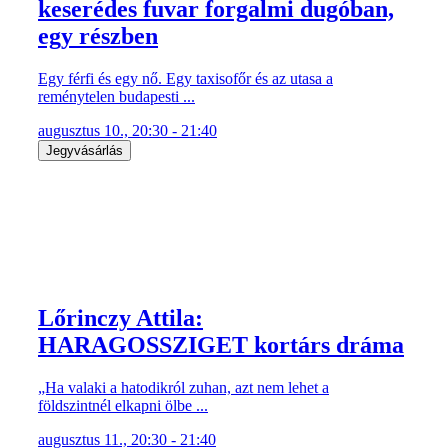
keserédes fuvar forgalmi dugóban,
egy részben
Egy férfi és egy nő. Egy taxisofőr és az utasa a
reménytelen budapesti ...
augusztus 10., 20:30 - 21:40
Jegyvásárlás
Lőrinczy Attila:
HARAGOSSZIGET kortárs dráma
„Ha valaki a hatodikról zuhan, azt nem lehet a
földszintnél elkapni ölbe ...
augusztus 11., 20:30 - 21:40