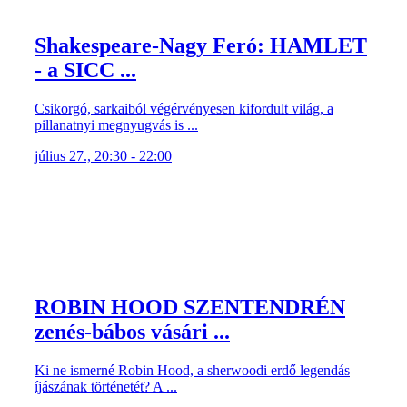
Shakespeare-Nagy Feró: HAMLET
- a SICC ...
Csikorgó, sarkaiból végérvényesen kifordult világ, a
pillanatnyi megnyugvás is ...
július 27., 20:30 - 22:00
ROBIN HOOD SZENTENDRÉN
zenés-bábos vásári ...
Ki ne ismerné Robin Hood, a sherwoodi erdő legendás
íjászának történetét? A ...