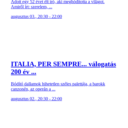
Adott egy 52 évet élt író, aki meghódította a világot.
Amiről írt: szerelem, ...
augusztus 03., 20:30 - 22:00
ITALIA, PER SEMPRE... válogatás
200 év ...
Bódító dallamok hihetetlen széles palettája, a barokk
canzonén, az operán a ...
augusztus 02., 20:30 - 22:00