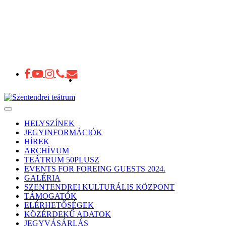
Toggle
navigation
HELYSZÍNEK
JEGYINFORMÁCIÓK
HÍREK
ARCHÍVUM
TEÁTRUM 50PLUSZ
EVENTS FOR FOREING GUESTS 2024.
GALÉRIA
SZENTENDREI KULTURÁLIS KÖZPONT
TÁMOGATÓK
ELÉRHETŐSÉGEK
KÖZÉRDEKŰ ADATOK
JEGYVÁSÁRLÁS