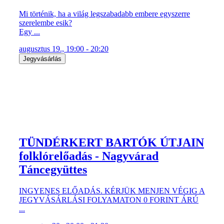
Mi történik, ha a világ legszabadabb embere egyszerre
szerelembe esik?
Egy ...
augusztus 19., 19:00 - 20:20
Jegyvásárlás
TÜNDÉRKERT BARTÓK ÚTJAIN
folklórelőadás - Nagyvárad
Táncegyüttes
INGYENES ELŐADÁS. KÉRJÜK MENJEN VÉGIG A
JEGYVÁSÁRLÁSI FOLYAMATON 0 FORINT ÁRÚ
...