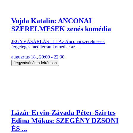
Vajda Katalin: ANCONAI
SZERELMESEK zenés komédia
JEGYVÁSÁRLÁS ITT Az Anconai szerelmesek
fergeteges mediterrán komédia: az ...
augusztus 18., 20:00 - 22:30
Jegyvásárlás a leírásban
Lázár Ervin-Závada Péter-Szirtes
Edina Mókus: SZEGÉNY DZSONI
ÉS ...