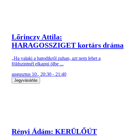
Lőrinczy Attila:
HARAGOSSZIGET kortárs dráma
„Ha valaki a hatodikról zuhan, azt nem lehet a
földszintnél elkapni ölbe ...
augusztus 10., 20:30 - 21:40
Jegyvásárlás
Rényi Ádám: KERÜLŐÚT