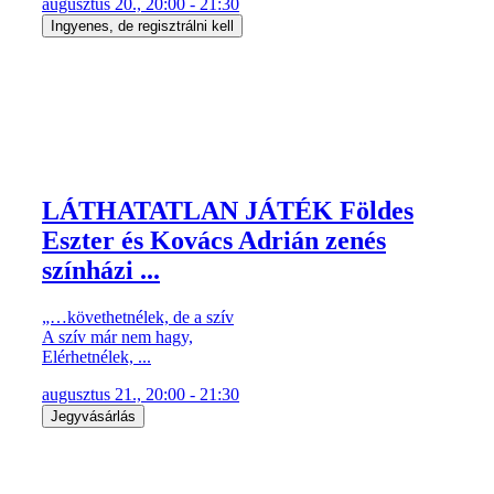
augusztus 20., 20:00 - 21:30
Ingyenes, de regisztrálni kell
LÁTHATATLAN JÁTÉK Földes
Eszter és Kovács Adrián zenés
színházi ...
„…követhetnélek, de a szív
A szív már nem hagy,
Elérhetnélek, ...
augusztus 21., 20:00 - 21:30
Jegyvásárlás