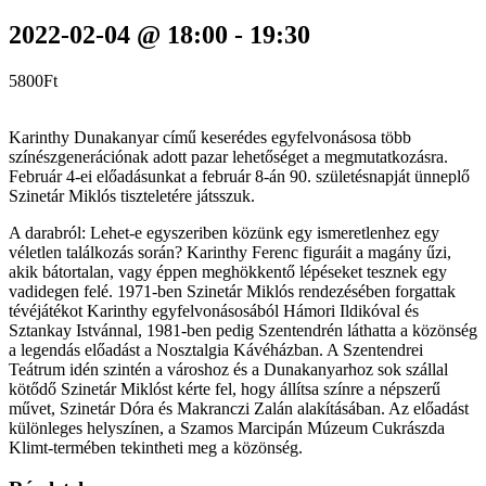
2022-02-04 @ 18:00
-
19:30
5800Ft
Karinthy Dunakanyar című keserédes egyfelvonásosa több
színészgenerációnak adott pazar lehetőséget a megmutatkozásra.
Február 4-ei előadásunkat a február 8-án 90. születésnapját ünneplő
Szinetár Miklós tiszteletére játsszuk.
A darabról: Lehet-e egyszeriben közünk egy ismeretlenhez egy
véletlen találkozás során? Karinthy Ferenc figuráit a magány űzi,
akik bátortalan, vagy éppen meghökkentő lépéseket tesznek egy
vadidegen felé. 1971-ben Szinetár Miklós rendezésében forgattak
tévéjátékot Karinthy egyfelvonásosából Hámori Ildikóval és
Sztankay Istvánnal, 1981-ben pedig Szentendrén láthatta a közönség
a legendás előadást a Nosztalgia Kávéházban. A Szentendrei
Teátrum idén szintén a városhoz és a Dunakanyarhoz sok szállal
kötődő Szinetár Miklóst kérte fel, hogy állítsa színre a népszerű
művet, Szinetár Dóra és Makranczi Zalán alakításában. Az előadást
különleges helyszínen, a Szamos Marcipán Múzeum Cukrászda
Klimt-termében tekintheti meg a közönség.