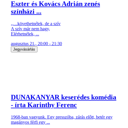
Eszter és Kovács Adrián zenés
színházi ...
„…követhetnélek, de a szív
A szív már nem hagy,
Elérhetnélek, ...
augusztus 21., 20:00 - 21:30
Jegyvásárlás
DUNAKANYAR keserédes komédia
- írta Karinthy Ferenc
1968-ban vagyunk. Egy presszóba, zárás előtt, betér egy
magányos férfi egy ...