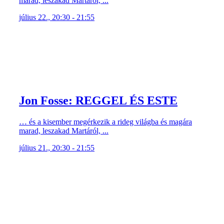
marad, leszakad Martáról, ...
július 22., 20:30 - 21:55
Jon Fosse: REGGEL ÉS ESTE
… és a kisember megérkezik a rideg világba és magára
marad, leszakad Martáról, ...
július 21., 20:30 - 21:55