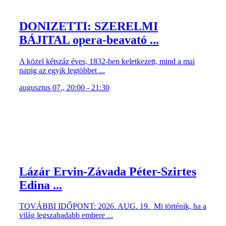
DONIZETTI: SZERELMI
BÁJITAL opera-beavató ...
A közel kétszáz éves, 1832-ben keletkezett, mind a mai
napig az egyik legtöbbet ...
augusztus 07., 20:00 - 21:30
Lázár Ervin-Závada Péter-Szirtes
Edina ...
TOVÁBBI IDŐPONT: 2026. AUG. 19. Mi történik, ha a
világ legszabadabb embere ...