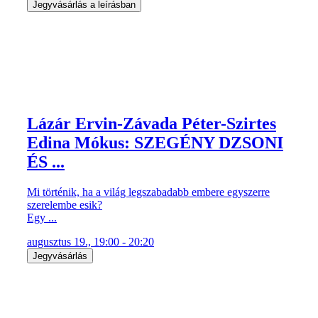
Jegyvásárlás a leírásban
Lázár Ervin-Závada Péter-Szirtes
Edina Mókus: SZEGÉNY DZSONI
ÉS ...
Mi történik, ha a világ legszabadabb embere egyszerre
szerelembe esik?
Egy ...
augusztus 19., 19:00 - 20:20
Jegyvásárlás