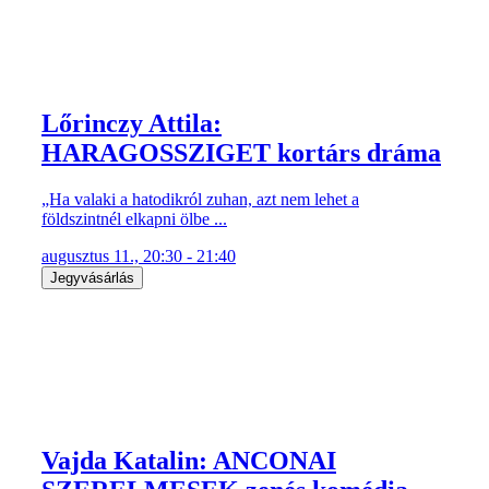
Lőrinczy Attila:
HARAGOSSZIGET kortárs dráma
„Ha valaki a hatodikról zuhan, azt nem lehet a
földszintnél elkapni ölbe ...
augusztus 11., 20:30 - 21:40
Jegyvásárlás
Vajda Katalin: ANCONAI