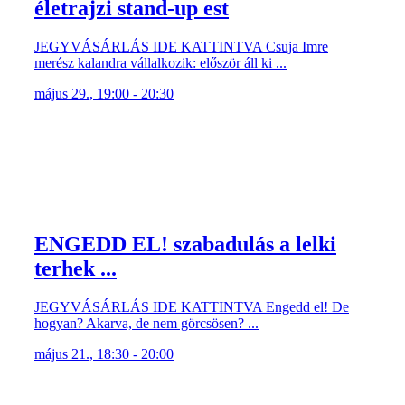
életrajzi stand-up est
JEGYVÁSÁRLÁS IDE KATTINTVA Csuja Imre
merész kalandra vállalkozik: először áll ki ...
május 29., 19:00 - 20:30
ENGEDD EL! szabadulás a lelki
terhek ...
JEGYVÁSÁRLÁS IDE KATTINTVA Engedd el! De
hogyan? Akarva, de nem görcsösen? ...
május 21., 18:30 - 20:00