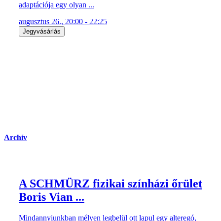
adaptációja egy olyan ...
augusztus 26., 20:00 - 22:25
Jegyvásárlás
Archív
A SCHMÜRZ fizikai színházi őrület
Boris Vian ...
Mindannyiunkban mélyen legbelül ott lapul egy alteregó,