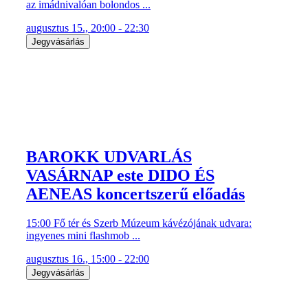
az imádnivalóan bolondos ...
augusztus 15., 20:00 - 22:30
Jegyvásárlás
BAROKK UDVARLÁS
VASÁRNAP este DIDO ÉS
AENEAS koncertszerű előadás
15:00 Fő tér és Szerb Múzeum kávézójának udvara:
ingyenes mini flashmob ...
augusztus 16., 15:00 - 22:00
Jegyvásárlás