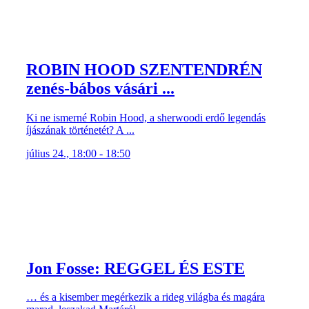
ROBIN HOOD SZENTENDRÉN
zenés-bábos vásári ...
Ki ne ismerné Robin Hood, a sherwoodi erdő legendás
íjászának történetét? A ...
július 24., 18:00 - 18:50
Jon Fosse: REGGEL ÉS ESTE
… és a kisember megérkezik a rideg világba és magára