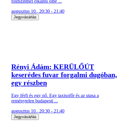
földszintnél elkapni ölbe ...
augusztus 10., 20:30 - 21:40
Jegyvásárlás
Rényi Ádám: KERÜLŐÚT
keserédes fuvar forgalmi dugóban,
egy részben
Egy férfi és egy nő. Egy taxisofőr és az utasa a
reménytelen budapesti ...
augusztus 10., 20:30 - 21:40
Jegyvásárlás