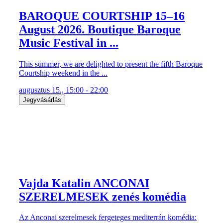
BAROQUE COURTSHIP 15–16
August 2026. Boutique Baroque
Music Festival in ...
This summer, we are delighted to present the fifth Baroque
Courtship weekend in the ...
augusztus 15., 15:00 - 22:00
Jegyvásárlás
Vajda Katalin ANCONAI
SZERELMESEK zenés komédia
Az Anconai szerelmesek fergeteges mediterrán komédia: