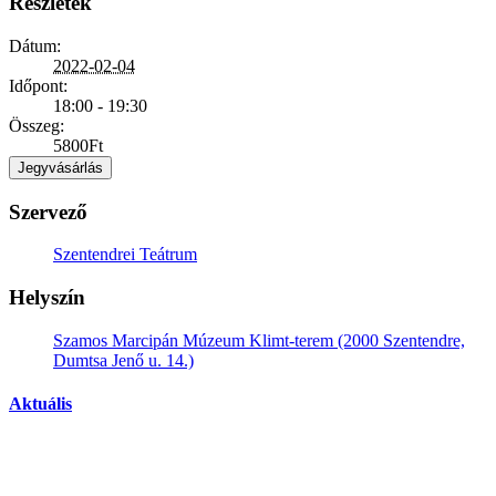
Részletek
Dátum:
2022-02-04
Időpont:
18:00 - 19:30
Összeg:
5800Ft
Jegyvásárlás
Szervező
Szentendrei Teátrum
Helyszín
Szamos Marcipán Múzeum Klimt-terem (2000 Szentendre,
Dumtsa Jenő u. 14.)
Aktuális