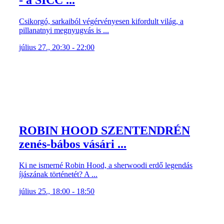
Csikorgó, sarkaiból végérvényesen kifordult világ, a
pillanatnyi megnyugvás is ...
július 27., 20:30 - 22:00
ROBIN HOOD SZENTENDRÉN
zenés-bábos vásári ...
Ki ne ismerné Robin Hood, a sherwoodi erdő legendás
íjászának történetét? A ...
július 25., 18:00 - 18:50