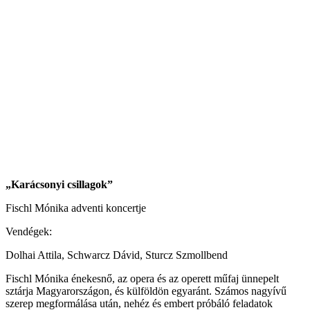
„Karácsonyi csillagok”
Fischl Mónika adventi koncertje
Vendégek:
Dolhai Attila, Schwarcz Dávid, Sturcz Szmollbend
Fischl Mónika énekesnő, az opera és az operett műfaj ünnepelt
sztárja Magyarországon, és külföldön egyaránt. Számos nagyívű
szerep megformálása után, nehéz és embert próbáló feladatok