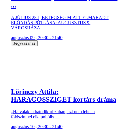
...
A JÚLIUS 28-I, BETEGSÉG MIATT ELMARADT
ELŐADÁS PÓTLÁSA: AUGUSZTUS 9.
VÁROSHÁZA ...
augusztus 09., 20:30 - 21:40
Jegyvásárlás
Lőrinczy Attila:
HARAGOSSZIGET kortárs dráma
„Ha valaki a hatodikról zuhan, azt nem lehet a
földszintnél elkapni ölbe ...
augusztus 10., 20:30 - 21:40