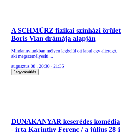
A SCHMÜRZ fizikai színházi őrület
Boris Vian drámája alapján
Mindannyiunkban mélyen legbelül ott lapul egy alteregó,
aki megszemélyesíti ...
augusztus 08., 20:30 - 21:35
Jegyvásárlás
DUNAKANYAR keserédes komédia
- írta Karinthy Ferenc / a július 28-i