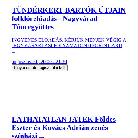
TÜNDÉRKERT BARTÓK ÚTJAIN
folklórelőadás - Nagyvárad
Táncegyüttes
INGYENES ELŐADÁS. KÉRJÜK MENJEN VÉGIG A
JEGYVÁSÁRLÁSI FOLYAMATON 0 FORINT ÁRÚ
...
augusztus 20., 20:00 - 21:30
Ingyenes, de regisztrálni kell
LÁTHATATLAN JÁTÉK Földes
Eszter és Kovács Adrián zenés
színházi ...