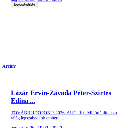
Jegyvásárlás
Archív
Lázár Ervin-Závada Péter-Szirtes
Edina ...
TOVÁBBI IDŐPONT: 2026. AUG. 19. Mi történik, ha a
világ legszabadabb embere ...
augusztus 06., 19:00 - 20:20