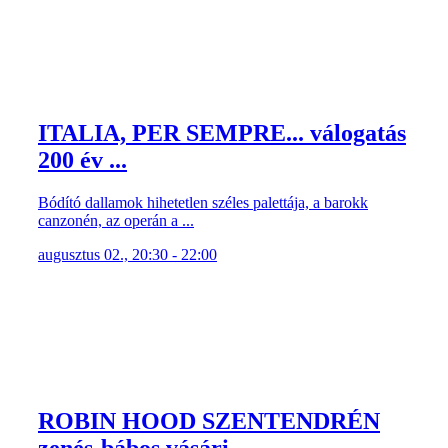
ITALIA, PER SEMPRE... válogatás
200 év ...
Bódító dallamok hihetetlen széles palettája, a barokk
canzonén, az operán a ...
augusztus 02., 20:30 - 22:00
ROBIN HOOD SZENTENDRÉN
zenés-bábos vásári ...