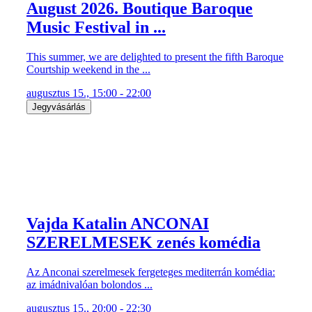
August 2026. Boutique Baroque
Music Festival in ...
This summer, we are delighted to present the fifth Baroque
Courtship weekend in the ...
augusztus 15., 15:00 - 22:00
Jegyvásárlás
Vajda Katalin ANCONAI
SZERELMESEK zenés komédia
Az Anconai szerelmesek fergeteges mediterrán komédia:
az imádnivalóan bolondos ...
augusztus 15., 20:00 - 22:30