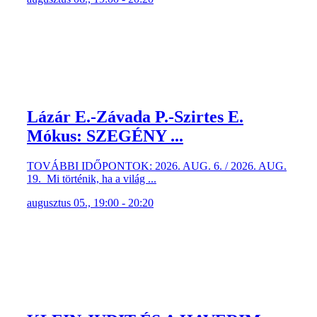
Lázár E.-Závada P.-Szirtes E.
Mókus: SZEGÉNY ...
TOVÁBBI IDŐPONTOK: 2026. AUG. 6. / 2026. AUG.
19. Mi történik, ha a világ ...
augusztus 05., 19:00 - 20:20