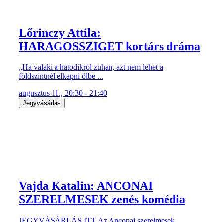
Lőrinczy Attila:
HARAGOSSZIGET kortárs dráma
„Ha valaki a hatodikról zuhan, azt nem lehet a
földszintnél elkapni ölbe ...
augusztus 11., 20:30 - 21:40
Jegyvásárlás
Vajda Katalin: ANCONAI
SZERELMESEK zenés komédia
JEGYVÁSÁRLÁS ITT Az Anconai szerelmesek