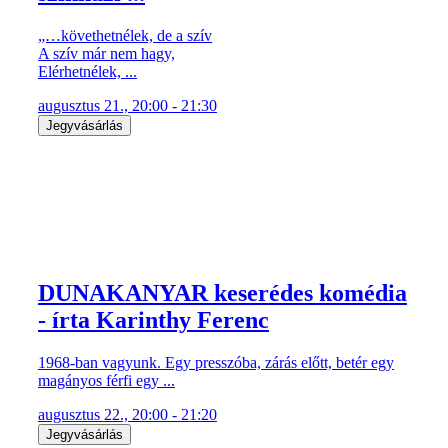
„…követhetnélek, de a szív
A szív már nem hagy,
Elérhetnélek, ...
augusztus 21., 20:00 - 21:30
Jegyvásárlás
DUNAKANYAR keserédes komédia
- írta Karinthy Ferenc
1968-ban vagyunk. Egy presszóba, zárás előtt, betér egy
magányos férfi egy ...
augusztus 22., 20:00 - 21:20
Jegyvásárlás