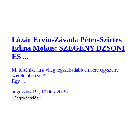
Lázár Ervin-Závada Péter-Szirtes
Edina Mókus: SZEGÉNY DZSONI
ÉS ...
Mi történik, ha a világ legszabadabb embere egyszerre
szerelembe esik?
Egy ...
augusztus 19., 19:00 - 20:20
Jegyvásárlás