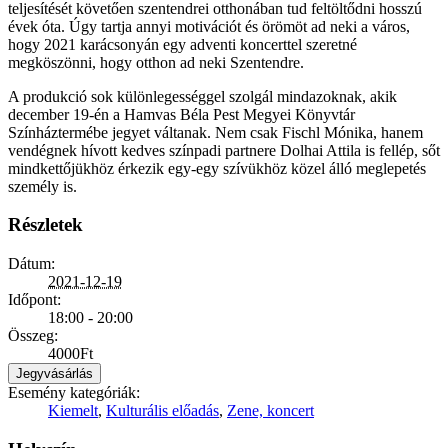
teljesítését követően szentendrei otthonában tud feltöltődni hosszú
évek óta. Úgy tartja annyi motivációt és örömöt ad neki a város,
hogy 2021 karácsonyán egy adventi koncerttel szeretné
megköszönni, hogy otthon ad neki Szentendre.
A produkció sok különlegességgel szolgál mindazoknak, akik
december 19-én a Hamvas Béla Pest Megyei Könyvtár
Színháztermébe jegyet váltanak. Nem csak Fischl Mónika, hanem
vendégnek hívott kedves színpadi partnere Dolhai Attila is fellép, sőt
mindkettőjükhöz érkezik egy-egy szívükhöz közel álló meglepetés
személy is.
Részletek
Dátum:
2021-12-19
Időpont:
18:00 - 20:00
Összeg:
4000Ft
Jegyvásárlás
Esemény kategóriák:
Kiemelt
,
Kulturális előadás
,
Zene, koncert