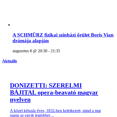
A SCHMÜRZ fizikai színházi őrület Boris Vian
drámája alapján
augusztus 8 @ 20:30
-
21:35
Aktuális
DONIZETTI: SZERELMI
BÁJITAL opera-beavató magyar
nyelven
A közel kétszáz éves, 1832-ben keletkezett, mind a mai
napig az egyik legtöbbet ...