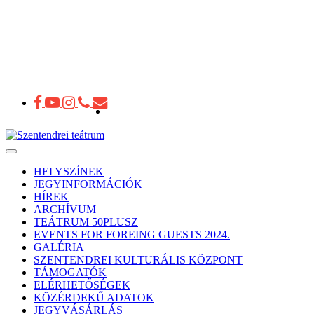
Toggle
navigation
HELYSZÍNEK
JEGYINFORMÁCIÓK
HÍREK
ARCHÍVUM
TEÁTRUM 50PLUSZ
EVENTS FOR FOREING GUESTS 2024.
GALÉRIA
SZENTENDREI KULTURÁLIS KÖZPONT
TÁMOGATÓK
ELÉRHETŐSÉGEK
KÖZÉRDEKŰ ADATOK
JEGYVÁSÁRLÁS