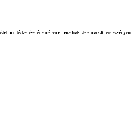
védelmi intézkedései értelmében elmaradnak, de elmaradt rendezvényei
e