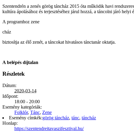
Szentendrén a zenés görög táncház 2015 óta működik havi rendszere
kultúra ápolásához és terjesztéséhez járul hozzá, a táncolni járó helyi
A programhoz zene
cház
biztosítja az élő zenét, a táncokat hivatásos tánctanár oktatja.
A belépés díjtalan
Részletek
Dátum:
2020-03-14
Időpont:
18:00 - 20:00
Esemény kategóriák:
Folklór
,
Tánc
,
Zene
Esemény címkék:
görög táncház
,
tánc
,
táncház
Honlap:
https://szentendreitavaszifesztival.hu/