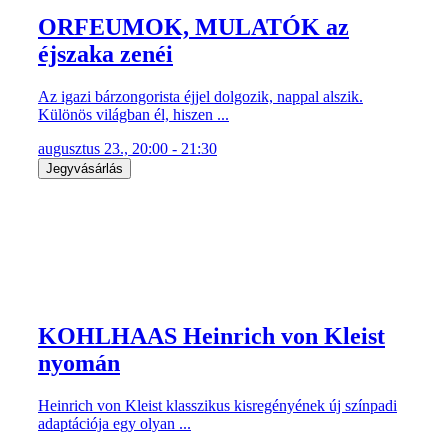
ORFEUMOK, MULATÓK az
éjszaka zenéi
Az igazi bárzongorista éjjel dolgozik, nappal alszik.
Különös világban él, hiszen ...
augusztus 23., 20:00 - 21:30
Jegyvásárlás
KOHLHAAS Heinrich von Kleist
nyomán
Heinrich von Kleist klasszikus kisregényének új színpadi
adaptációja egy olyan ...