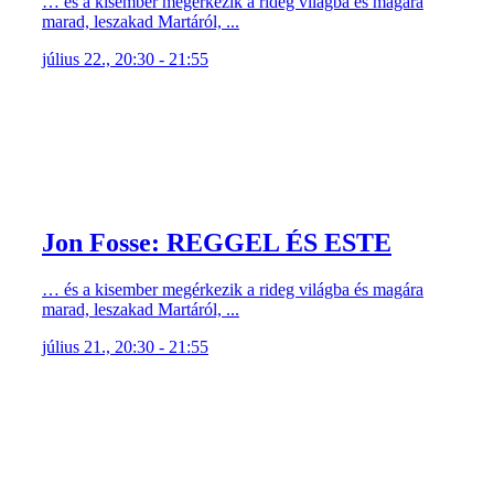
… és a kisember megérkezik a rideg világba és magára
marad, leszakad Martáról, ...
július 22., 20:30 - 21:55
Jon Fosse: REGGEL ÉS ESTE
… és a kisember megérkezik a rideg világba és magára
marad, leszakad Martáról, ...
július 21., 20:30 - 21:55