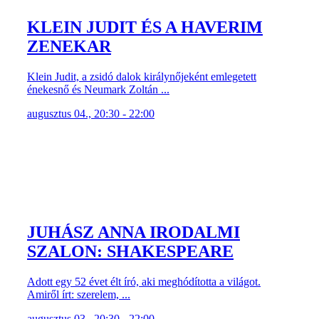
KLEIN JUDIT ÉS A HAVERIM
ZENEKAR
Klein Judit, a zsidó dalok királynőjeként emlegetett
énekesnő és Neumark Zoltán ...
augusztus 04., 20:30 - 22:00
JUHÁSZ ANNA IRODALMI
SZALON: SHAKESPEARE
Adott egy 52 évet élt író, aki meghódította a világot.
Amiről írt: szerelem, ...
augusztus 03., 20:30 - 22:00