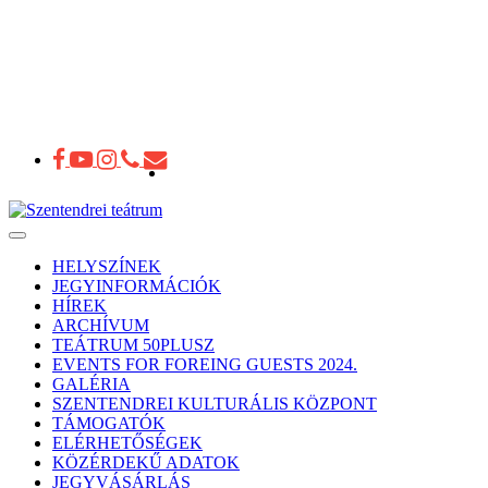
Toggle
navigation
HELYSZÍNEK
JEGYINFORMÁCIÓK
HÍREK
ARCHÍVUM
TEÁTRUM 50PLUSZ
EVENTS FOR FOREING GUESTS 2024.
GALÉRIA
SZENTENDREI KULTURÁLIS KÖZPONT
TÁMOGATÓK
ELÉRHETŐSÉGEK
KÖZÉRDEKŰ ADATOK
JEGYVÁSÁRLÁS