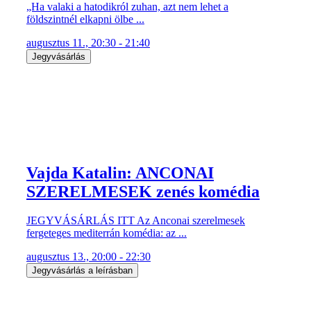
„Ha valaki a hatodikról zuhan, azt nem lehet a
földszintnél elkapni ölbe ...
augusztus 11., 20:30 - 21:40
Jegyvásárlás
Vajda Katalin: ANCONAI
SZERELMESEK zenés komédia
JEGYVÁSÁRLÁS ITT Az Anconai szerelmesek
fergeteges mediterrán komédia: az ...
augusztus 13., 20:00 - 22:30
Jegyvásárlás a leírásban