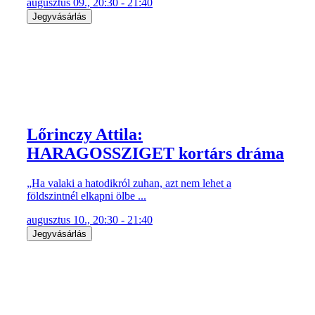
augusztus 09., 20:30 - 21:40
Jegyvásárlás
Lőrinczy Attila:
HARAGOSSZIGET kortárs dráma
„Ha valaki a hatodikról zuhan, azt nem lehet a
földszintnél elkapni ölbe ...
augusztus 10., 20:30 - 21:40
Jegyvásárlás