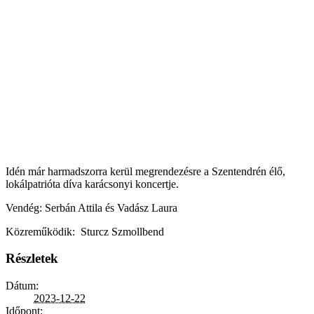
Idén már harmadszorra kerül megrendezésre a Szentendrén élő,
lokálpatrióta díva karácsonyi koncertje.
Vendég: Serbán Attila és Vadász Laura
Közreműködik: Sturcz Szmollbend
Részletek
Dátum:
2023-12-22
Időpont: