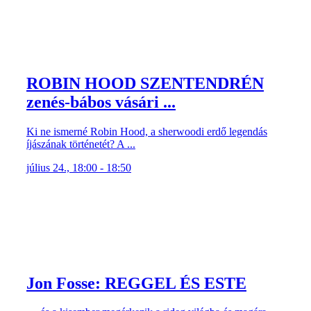
ROBIN HOOD SZENTENDRÉN
zenés-bábos vásári ...
Ki ne ismerné Robin Hood, a sherwoodi erdő legendás
íjászának történetét? A ...
július 24., 18:00 - 18:50
Jon Fosse: REGGEL ÉS ESTE