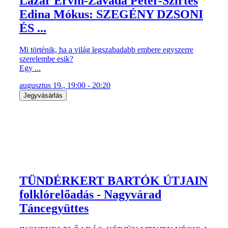
Lázár Ervin-Závada Péter-Szirtes
Edina Mókus: SZEGÉNY DZSONI
ÉS ...
Mi történik, ha a világ legszabadabb embere egyszerre
szerelembe esik?
Egy ...
augusztus 19., 19:00 - 20:20
Jegyvásárlás
TÜNDÉRKERT BARTÓK ÚTJAIN
folklórelőadás - Nagyvárad
Táncegyüttes