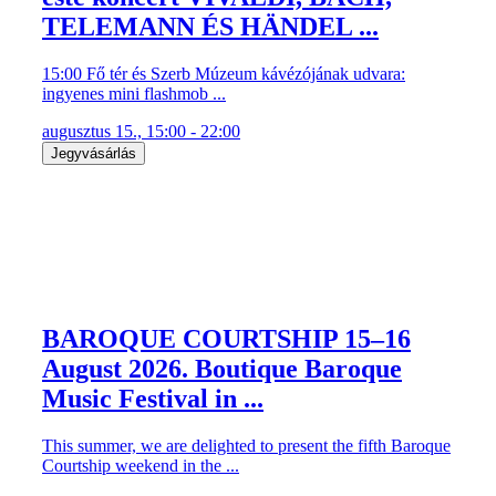
TELEMANN ÉS HÄNDEL ...
15:00 Fő tér és Szerb Múzeum kávézójának udvara:
ingyenes mini flashmob ...
augusztus 15., 15:00 - 22:00
Jegyvásárlás
BAROQUE COURTSHIP 15–16
August 2026. Boutique Baroque
Music Festival in ...
This summer, we are delighted to present the fifth Baroque
Courtship weekend in the ...