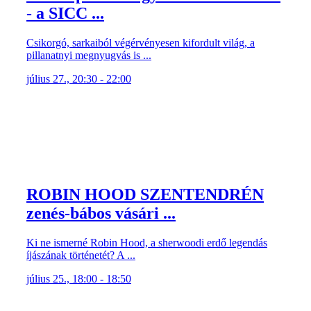
- a SICC ...
Csikorgó, sarkaiból végérvényesen kifordult világ, a
pillanatnyi megnyugvás is ...
július 27., 20:30 - 22:00
ROBIN HOOD SZENTENDRÉN
zenés-bábos vásári ...
Ki ne ismerné Robin Hood, a sherwoodi erdő legendás
íjászának történetét? A ...
július 25., 18:00 - 18:50