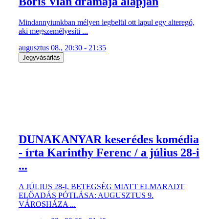
Boris Vian drámája alapján
Mindannyiunkban mélyen legbelül ott lapul egy alteregó,
aki megszemélyesíti ...
augusztus 08., 20:30 - 21:35
Jegyvásárlás
DUNAKANYAR keserédes komédia
- írta Karinthy Ferenc / a július 28-i
...
A JÚLIUS 28-I, BETEGSÉG MIATT ELMARADT
ELŐADÁS PÓTLÁSA: AUGUSZTUS 9.
VÁROSHÁZA ...