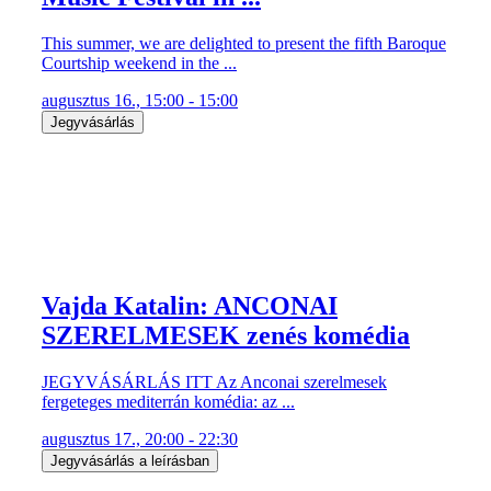
This summer, we are delighted to present the fifth Baroque
Courtship weekend in the ...
augusztus 16., 15:00 - 15:00
Jegyvásárlás
Vajda Katalin: ANCONAI
SZERELMESEK zenés komédia
JEGYVÁSÁRLÁS ITT Az Anconai szerelmesek
fergeteges mediterrán komédia: az ...
augusztus 17., 20:00 - 22:30
Jegyvásárlás a leírásban