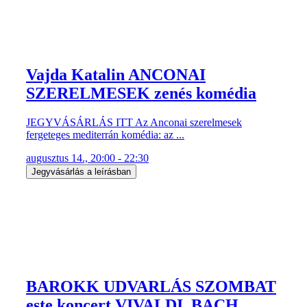
Vajda Katalin ANCONAI
SZERELMESEK zenés komédia
JEGYVÁSÁRLÁS ITT Az Anconai szerelmesek
fergeteges mediterrán komédia: az ...
augusztus 14., 20:00 - 22:30
Jegyvásárlás a leírásban
BAROKK UDVARLÁS SZOMBAT
este koncert VIVALDI, BACH,