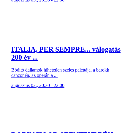
ITALIA, PER SEMPRE... válogatás
200 év ...
Bódító dallamok hihetetlen széles palettája, a barokk
canzonén, az operán a ...
augusztus 02., 20:30 - 22:00