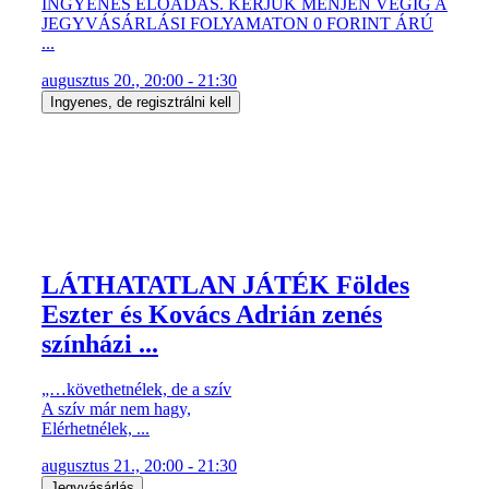
INGYENES ELŐADÁS. KÉRJÜK MENJEN VÉGIG A
JEGYVÁSÁRLÁSI FOLYAMATON 0 FORINT ÁRÚ
...
augusztus 20., 20:00 - 21:30
Ingyenes, de regisztrálni kell
LÁTHATATLAN JÁTÉK Földes
Eszter és Kovács Adrián zenés
színházi ...
„…követhetnélek, de a szív
A szív már nem hagy,
Elérhetnélek, ...
augusztus 21., 20:00 - 21:30
Jegyvásárlás