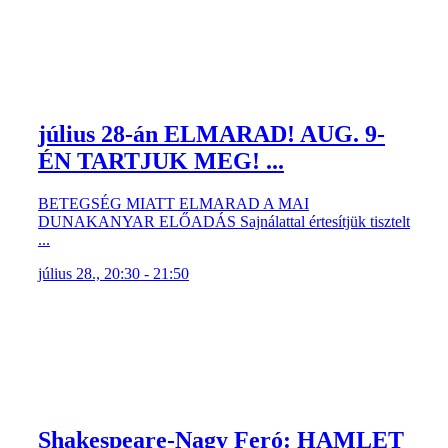
július 28-án ELMARAD! AUG. 9-
ÉN TARTJUK MEG! ...
BETEGSÉG MIATT ELMARAD A MAI
DUNAKANYAR ELŐADÁS Sajnálattal értesítjük tisztelt
...
július 28., 20:30 - 21:50
Shakespeare-Nagy Feró: HAMLET