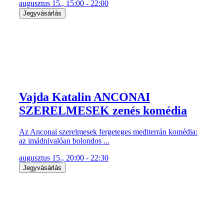
augusztus 15., 15:00 - 22:00
Jegyvásárlás
Vajda Katalin ANCONAI
SZERELMESEK zenés komédia
Az Anconai szerelmesek fergeteges mediterrán komédia:
az imádnivalóan bolondos ...
augusztus 15., 20:00 - 22:30
Jegyvásárlás