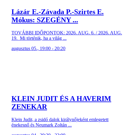
Lázár E.-Závada P.-Szirtes E.
Mókus: SZEGÉNY ...
TOVÁBBI IDŐPONTOK: 2026. AUG. 6. / 2026. AUG.
19. Mi történik, ha a világ ...
augusztus 05., 19:00 - 20:20
KLEIN JUDIT ÉS A HAVERIM
ZENEKAR
Klein Judit, a zsidó dalok királynőjeként emlegetett
énekesnő és Neumark Zoltán ...