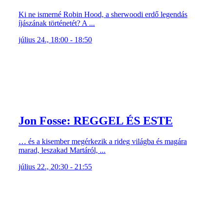
Ki ne ismerné Robin Hood, a sherwoodi erdő legendás
íjászának történetét? A ...
július 24., 18:00 - 18:50
Jon Fosse: REGGEL ÉS ESTE
… és a kisember megérkezik a rideg világba és magára
marad, leszakad Martáról, ...
július 22., 20:30 - 21:55