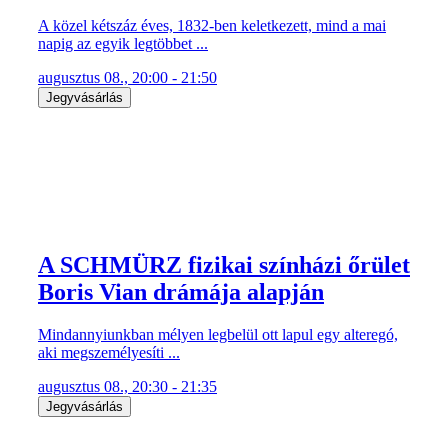
A közel kétszáz éves, 1832-ben keletkezett, mind a mai
napig az egyik legtöbbet ...
augusztus 08., 20:00 - 21:50
Jegyvásárlás
A SCHMÜRZ fizikai színházi őrület
Boris Vian drámája alapján
Mindannyiunkban mélyen legbelül ott lapul egy alteregó,
aki megszemélyesíti ...
augusztus 08., 20:30 - 21:35
Jegyvásárlás