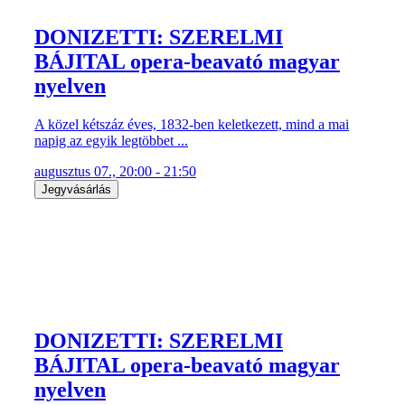
DONIZETTI: SZERELMI
BÁJITAL opera-beavató magyar
nyelven
A közel kétszáz éves, 1832-ben keletkezett, mind a mai
napig az egyik legtöbbet ...
augusztus 07., 20:00 - 21:50
Jegyvásárlás
DONIZETTI: SZERELMI
BÁJITAL opera-beavató magyar
nyelven