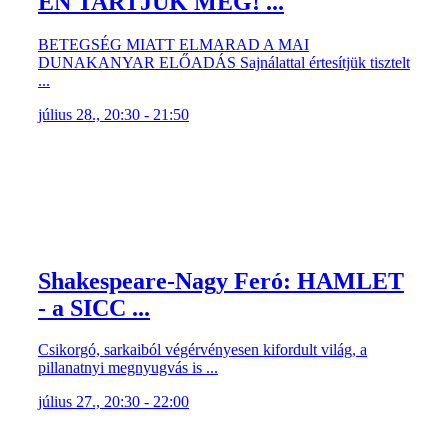
ÉN TARTJUK MEG! ...
BETEGSÉG MIATT ELMARAD A MAI
DUNAKANYAR ELŐADÁS Sajnálattal értesítjük tisztelt
...
július 28., 20:30 - 21:50
Shakespeare-Nagy Feró: HAMLET
- a SICC ...
Csikorgó, sarkaiból végérvényesen kifordult világ, a
pillanatnyi megnyugvás is ...
július 27., 20:30 - 22:00