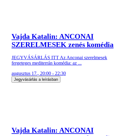
Vajda Katalin: ANCONAI
SZERELMESEK zenés komédia
JEGYVÁSÁRLÁS ITT Az Anconai szerelmesek
fergeteges mediterrán komédia: az ...
augusztus 17., 20:00 - 22:30
Jegyvásárlás a leírásban
Vajda Katalin: ANCONAI