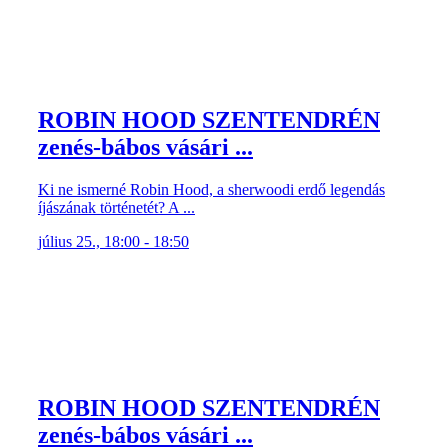
ROBIN HOOD SZENTENDRÉN
zenés-bábos vásári ...
Ki ne ismerné Robin Hood, a sherwoodi erdő legendás
íjászának történetét? A ...
július 25., 18:00 - 18:50
ROBIN HOOD SZENTENDRÉN
zenés-bábos vásári ...