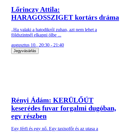
Lőrinczy Attila:
HARAGOSSZIGET kortárs dráma
„Ha valaki a hatodikról zuhan, azt nem lehet a
földszintnél elkapni ölbe ...
augusztus 10., 20:30 - 21:40
Jegyvásárlás
Rényi Ádám: KERÜLŐÚT
keserédes fuvar forgalmi dugóban,
egy részben
Egy férfi és egy nő. Egy taxisofőr és az utasa a