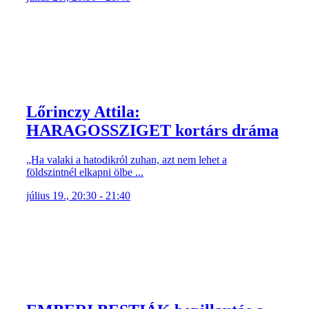
Lőrinczy Attila:
HARAGOSSZIGET kortárs dráma
„Ha valaki a hatodikról zuhan, azt nem lehet a
földszintnél elkapni ölbe ...
július 19., 20:30 - 21:40