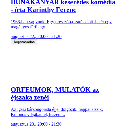
DUNAKANYAR keserédes komédia
- írta Karinthy Ferenc
1968-ban vagyunk. Egy presszóba, zárás előtt, betér egy
magányos férfi egy ...
augusztus 22., 20:00 - 21:20
Jegyvásárlás
ORFEUMOK, MULATÓK az
éjszaka zenéi
Az igazi bárzongorista éjjel dolgozik, nappal alszik.
Különös világban él, hiszen ...
augusztus 23., 20:00 - 21:30