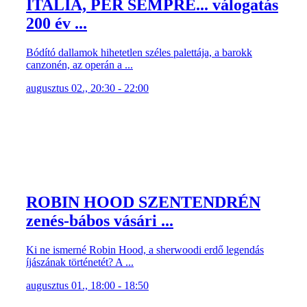
ITALIA, PER SEMPRE... válogatás
200 év ...
Bódító dallamok hihetetlen széles palettája, a barokk
canzonén, az operán a ...
augusztus 02., 20:30 - 22:00
ROBIN HOOD SZENTENDRÉN
zenés-bábos vásári ...
Ki ne ismerné Robin Hood, a sherwoodi erdő legendás
íjászának történetét? A ...
augusztus 01., 18:00 - 18:50