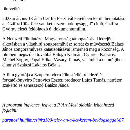
filmvetítés
2023.március 13-án a Cziffra Fesztivál keretében került bemutatásra
a „Cziffra100- Tele van két kezem boldogsággal” című, Cziffra
György életét feldolgozó új dokumentumfilm.
A Nemzeti Filmintézet Magyarország támogatásával létrejött
alkotásban a világhírű zongoraművész sorsát és művészetét Balázs
János zongoraművész kalauzolásával ismerheti meg a közönség. A
filmben megszólal továbbá Balogh Kálmán, Cyprien Katsaris,
Michel Sogny, Pápai Erika, Vásáry Tamás, valamint a nemrégiben
elhunyt Szakcsi Lakatos Béla is.
A film gyártója a Szupermodern Filmstúdió, rendező és
forgatókönyvíró Petrovics Eszter, producer Lajos Tamás, narrátor,
szakértő és zeneszerző Balázs János.
A program ingyenes, jegyet a P’Art Mozi oldalán lehet hozzá
foglalni:
partmozi.hu/film/cziffra100-
tele-van-a-ket-kezem-
boldogsaggal-87