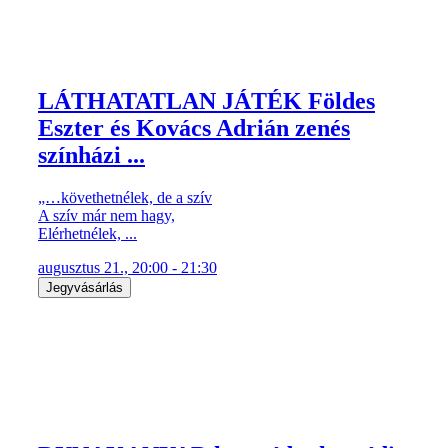
LÁTHATATLAN JÁTÉK Földes
Eszter és Kovács Adrián zenés
színházi ...
„…követhetnélek, de a szív
A szív már nem hagy,
Elérhetnélek, ...
augusztus 21., 20:00 - 21:30
Jegyvásárlás