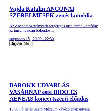
Vajda Katalin ANCONAI
SZERELMESEK zenés komédia
Az Anconai szerelmesek fergeteges mediterrán komédia:
az imádnivalóan bolondos ...
augusztus 15., 20:00 - 22:30
Jegyvásárlás
BAROKK UDVARLÁS
VASÁRNAP este DIDO ÉS
AENEAS koncertszerű előadás
15:00 Fő tér és Szerb Múzeum kávézójának udvara: