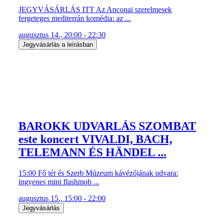
JEGYVÁSÁRLÁS ITT Az Anconai szerelmesek
fergeteges mediterrán komédia: az ...
augusztus 14., 20:00 - 22:30
Jegyvásárlás a leírásban
BAROKK UDVARLÁS SZOMBAT
este koncert VIVALDI, BACH,
TELEMANN ÉS HÄNDEL ...
15:00 Fő tér és Szerb Múzeum kávézójának udvara:
ingyenes mini flashmob ...
augusztus 15., 15:00 - 22:00
Jegyvásárlás