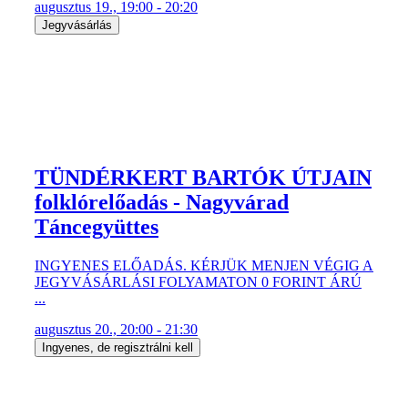
augusztus 19., 19:00 - 20:20
Jegyvásárlás
TÜNDÉRKERT BARTÓK ÚTJAIN
folklórelőadás - Nagyvárad
Táncegyüttes
INGYENES ELŐADÁS. KÉRJÜK MENJEN VÉGIG A
JEGYVÁSÁRLÁSI FOLYAMATON 0 FORINT ÁRÚ
...
augusztus 20., 20:00 - 21:30
Ingyenes, de regisztrálni kell