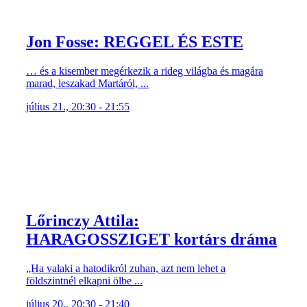
Jon Fosse: REGGEL ÉS ESTE
… és a kisember megérkezik a rideg világba és magára
marad, leszakad Martáról, ...
július 21., 20:30 - 21:55
Lőrinczy Attila:
HARAGOSSZIGET kortárs dráma
„Ha valaki a hatodikról zuhan, azt nem lehet a
földszintnél elkapni ölbe ...
július 20., 20:30 - 21:40