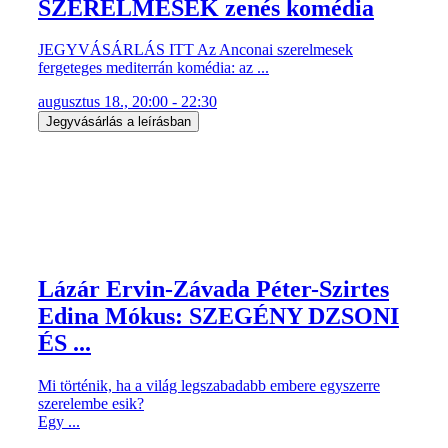
SZERELMESEK zenés komédia
JEGYVÁSÁRLÁS ITT Az Anconai szerelmesek
fergeteges mediterrán komédia: az ...
augusztus 18., 20:00 - 22:30
Jegyvásárlás a leírásban
Lázár Ervin-Závada Péter-Szirtes
Edina Mókus: SZEGÉNY DZSONI
ÉS ...
Mi történik, ha a világ legszabadabb embere egyszerre
szerelembe esik?
Egy ...