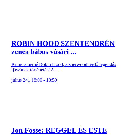
ROBIN HOOD SZENTENDRÉN
zenés-bábos vásári ...
Ki ne ismerné Robin Hood, a sherwoodi erdő legendás
íjászának történetét? A ...
július 24., 18:00 - 18:50
Jon Fosse: REGGEL ÉS ESTE
… és a kisember megérkezik a rideg világba és magára