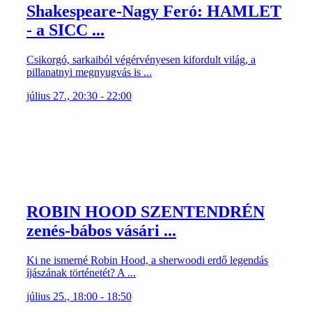
- a SICC ...
Csikorgó, sarkaiból végérvényesen kifordult világ, a
pillanatnyi megnyugvás is ...
július 27., 20:30 - 22:00
ROBIN HOOD SZENTENDRÉN
zenés-bábos vásári ...
Ki ne ismerné Robin Hood, a sherwoodi erdő legendás
íjászának történetét? A ...
július 25., 18:00 - 18:50