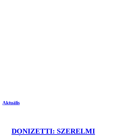
Aktuális
DONIZETTI: SZERELMI
BÁJITAL opera-beavató magyar