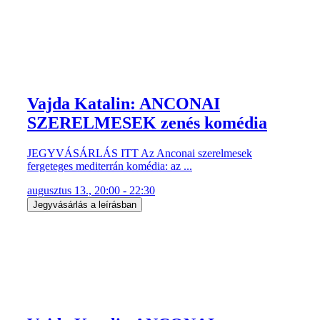
Vajda Katalin: ANCONAI
SZERELMESEK zenés komédia
JEGYVÁSÁRLÁS ITT Az Anconai szerelmesek
fergeteges mediterrán komédia: az ...
augusztus 13., 20:00 - 22:30
Jegyvásárlás a leírásban
Vajda Katalin ANCONAI
SZERELMESEK zenés komédia