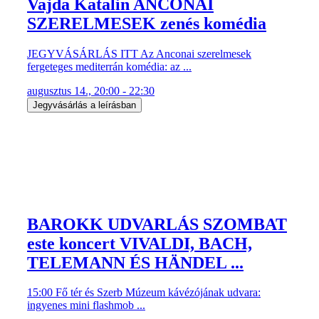
JEGYVÁSÁRLÁS ITT Az Anconai szerelmesek
fergeteges mediterrán komédia: az ...
augusztus 14., 20:00 - 22:30
Jegyvásárlás a leírásban
BAROKK UDVARLÁS SZOMBAT
este koncert VIVALDI, BACH,
TELEMANN ÉS HÄNDEL ...
15:00 Fő tér és Szerb Múzeum kávézójának udvara:
ingyenes mini flashmob ...
augusztus 15., 15:00 - 22:00
Jegyvásárlás