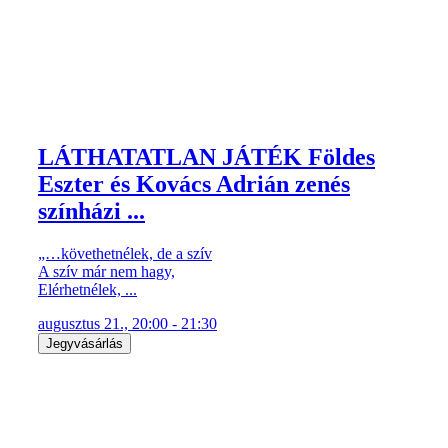
LÁTHATATLAN JÁTÉK Földes
Eszter és Kovács Adrián zenés
színházi ...
„…követhetnélek, de a szív
A szív már nem hagy,
Elérhetnélek, ...
augusztus 21., 20:00 - 21:30
Jegyvásárlás