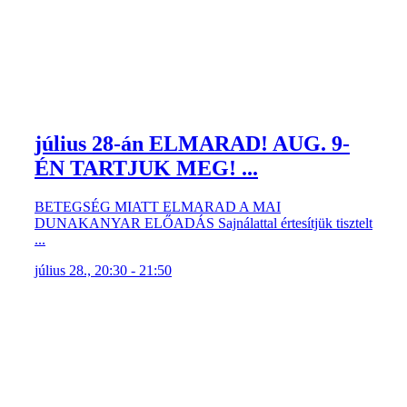
július 28-án ELMARAD! AUG. 9-
ÉN TARTJUK MEG! ...
BETEGSÉG MIATT ELMARAD A MAI
DUNAKANYAR ELŐADÁS Sajnálattal értesítjük tisztelt
...
július 28., 20:30 - 21:50
Shakespeare-Nagy Feró: HAMLET