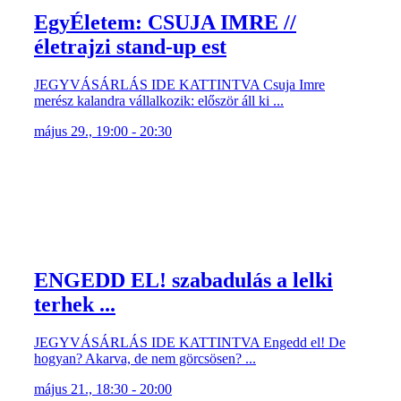
életrajzi stand-up est
JEGYVÁSÁRLÁS IDE KATTINTVA Csuja Imre
merész kalandra vállalkozik: először áll ki ...
május 29., 19:00 - 20:30
ENGEDD EL! szabadulás a lelki
terhek ...
JEGYVÁSÁRLÁS IDE KATTINTVA Engedd el! De
hogyan? Akarva, de nem görcsösen? ...
május 21., 18:30 - 20:00