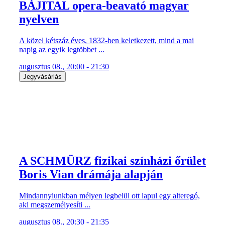
nyelven
A közel kétszáz éves, 1832-ben keletkezett, mind a mai
napig az egyik legtöbbet ...
augusztus 08., 20:00 - 21:30
Jegyvásárlás
A SCHMÜRZ fizikai színházi őrület
Boris Vian drámája alapján
Mindannyiunkban mélyen legbelül ott lapul egy alteregó,
aki megszemélyesíti ...
augusztus 08., 20:30 - 21:35
Jegyvásárlás