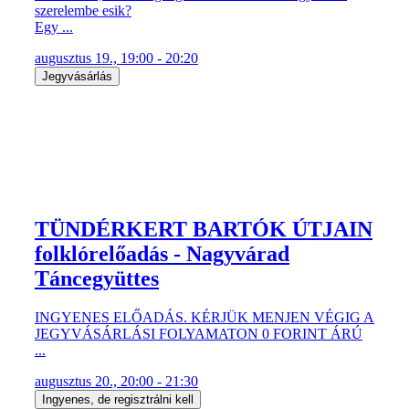
augusztus 19., 19:00 - 20:20
Jegyvásárlás
TÜNDÉRKERT BARTÓK ÚTJAIN
folklórelőadás - Nagyvárad
Táncegyüttes
INGYENES ELŐADÁS. KÉRJÜK MENJEN VÉGIG A
JEGYVÁSÁRLÁSI FOLYAMATON 0 FORINT ÁRÚ
...
augusztus 20., 20:00 - 21:30
Ingyenes, de regisztrálni kell