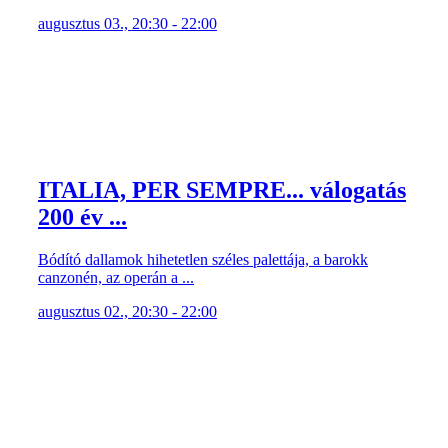
ITALIA, PER SEMPRE... válogatás
200 év ...
Bódító dallamok hihetetlen széles palettája, a barokk
canzonén, az operán a ...
augusztus 02., 20:30 - 22:00
ROBIN HOOD SZENTENDRÉN