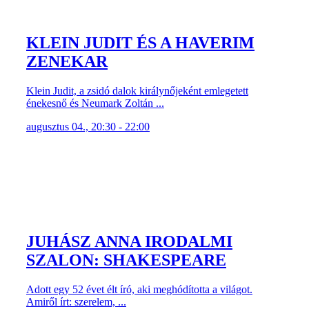
KLEIN JUDIT ÉS A HAVERIM
ZENEKAR
Klein Judit, a zsidó dalok királynőjeként emlegetett
énekesnő és Neumark Zoltán ...
augusztus 04., 20:30 - 22:00
JUHÁSZ ANNA IRODALMI
SZALON: SHAKESPEARE
Adott egy 52 évet élt író, aki meghódította a világot.
Amiről írt: szerelem, ...
augusztus 03., 20:30 - 22:00