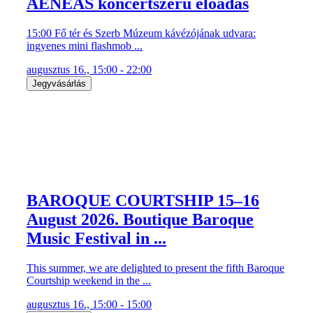
15:00 Fő tér és Szerb Múzeum kávézójának udvara:
ingyenes mini flashmob ...
augusztus 16., 15:00 - 22:00
Jegyvásárlás
BAROQUE COURTSHIP 15–16
August 2026. Boutique Baroque
Music Festival in ...
This summer, we are delighted to present the fifth Baroque
Courtship weekend in the ...
augusztus 16., 15:00 - 15:00
Jegyvásárlás