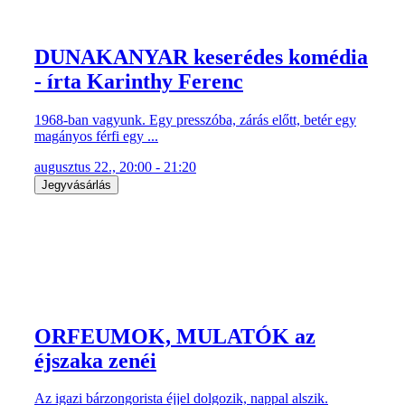
DUNAKANYAR keserédes komédia
- írta Karinthy Ferenc
1968-ban vagyunk. Egy presszóba, zárás előtt, betér egy
magányos férfi egy ...
augusztus 22., 20:00 - 21:20
Jegyvásárlás
ORFEUMOK, MULATÓK az
éjszaka zenéi
Az igazi bárzongorista éjjel dolgozik, nappal alszik.
Különös világban él, hiszen ...