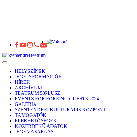
Toggle
navigation
HELYSZÍNEK
JEGYINFORMÁCIÓK
HÍREK
ARCHÍVUM
TEÁTRUM 50PLUSZ
EVENTS FOR FOREING GUESTS 2024.
GALÉRIA
SZENTENDREI KULTURÁLIS KÖZPONT
TÁMOGATÓK
ELÉRHETŐSÉGEK
KÖZÉRDEKŰ ADATOK
JEGYVÁSÁRLÁS