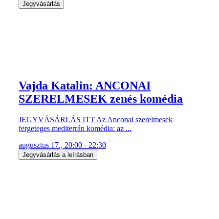
Vajda Katalin: ANCONAI
SZERELMESEK zenés komédia
JEGYVÁSÁRLÁS ITT Az Anconai szerelmesek
fergeteges mediterrán komédia: az ...
augusztus 17., 20:00 - 22:30
Jegyvásárlás a leírásban