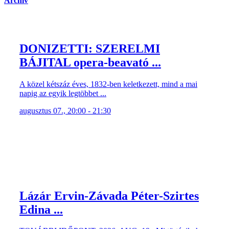
DONIZETTI: SZERELMI
BÁJITAL opera-beavató ...
A közel kétszáz éves, 1832-ben keletkezett, mind a mai
napig az egyik legtöbbet ...
augusztus 07., 20:00 - 21:30
Lázár Ervin-Závada Péter-Szirtes
Edina ...
TOVÁBBI IDŐPONT: 2026. AUG. 19. Mi történik, ha a
világ legszabadabb embere ...