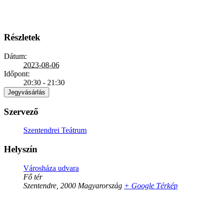
Részletek
Dátum:
2023-08-06
Időpont:
20:30 - 21:30
Jegyvásárlás
Szervező
Szentendrei Teátrum
Helyszín
Városháza udvara
Fő tér
Szentendre
,
2000
Magyarország
+ Google Térkép