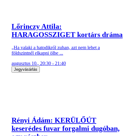
Lőrinczy Attila:
HARAGOSSZIGET kortárs dráma
„Ha valaki a hatodikról zuhan, azt nem lehet a
földszintnél elkapni ölbe ...
augusztus 10., 20:30 - 21:40
Jegyvásárlás
Rényi Ádám: KERÜLŐÚT
keserédes fuvar forgalmi dugóban,
egy részben