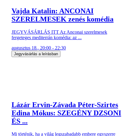
Vajda Katalin: ANCONAI
SZERELMESEK zenés komédia
JEGYVÁSÁRLÁS ITT Az Anconai szerelmesek
fergeteges mediterrán komédia: az ...
augusztus 18., 20:00 - 22:30
Jegyvásárlás a leírásban
Lázár Ervin-Závada Péter-Szirtes
Edina Mókus: SZEGÉNY DZSONI
ÉS ...
Mi történik, ha a világ legszabadabb embere egyszerre
szerelembe esik?
Egy ...