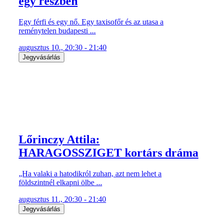
Egy férfi és egy nő. Egy taxisofőr és az utasa a
reménytelen budapesti ...
augusztus 10., 20:30 - 21:40
Jegyvásárlás
Lőrinczy Attila:
HARAGOSSZIGET kortárs dráma
„Ha valaki a hatodikról zuhan, azt nem lehet a
földszintnél elkapni ölbe ...
augusztus 11., 20:30 - 21:40
Jegyvásárlás