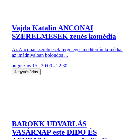
Vajda Katalin ANCONAI
SZERELMESEK zenés komédia
Az Anconai szerelmesek fergeteges mediterrán komédia:
az imádnivalóan bolondos ...
augusztus 15., 20:00 - 22:30
Jegyvásárlás
BAROKK UDVARLÁS
VASÁRNAP este DIDO ÉS
AENEAS koncertszerű előadás