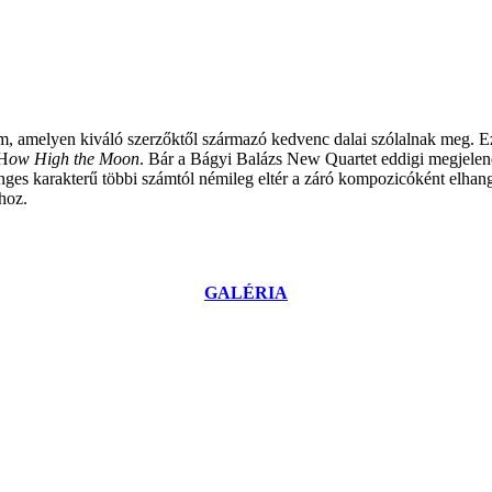
lbum, amelyen kiváló szerzőktől származó kedvenc dalai szólalnak meg.
 H
ow High the Moon
. Bár a Bágyi Balázs New Quartet eddigi megjelenés
es karakterű többi számtól némileg eltér a záró kompozicóként elhang
hoz.
GALÉRIA