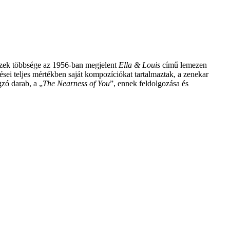
 Ezek többsége az 1956-ban megjelent
Ella & Louis
című lemezen
ei teljes mértékben saját kompozíciókat tar­talmaztak, a zenekar
zó darab, a „
The Nearness of You
”, ennek feldolgozása és