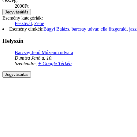
Összeg:
2000Ft
Jegyvásárlás
Esemény kategóriák:
Fesztivál
,
Zene
Esemény címkék:
Bágyi Balázs
,
barcsay udvar
,
ella fitzgerald
,
jazz
Helyszín
Barcsay Jenő Múzeum udvara
Dumtsa Jenő u. 10.
Szentendre
,
+ Google Térkép
Jegyvásárlás