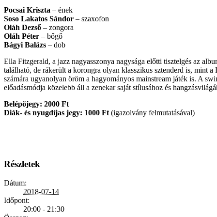
Pocsai Kriszta
– ének
Soso Lakatos Sándor
– szaxofon
Oláh Dezső
– zongora
Oláh Péter
– bőgő
Bágyi Balázs
– dob
Ella Fitzgerald, a jazz nagyasszonya nagysága előtti tisztelgés az a
található, de ráke­rült a korongra olyan klasszikus sztenderd is, mint a
számára ugyanolyan öröm a hagyo­mányos mainstream játék is. A swing
előadásmódja közelebb áll a zenekar saját stílusához és hangzásvilágá
Belépőjegy: 2000 Ft
Diák- és nyugdíjas jegy: 1000 Ft
(igazolvány felmutatásával)
Részletek
Dátum:
2018-07-14
Időpont:
20:00 - 21:30