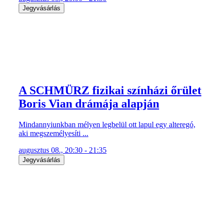
Jegyvásárlás
A SCHMÜRZ fizikai színházi őrület
Boris Vian drámája alapján
Mindannyiunkban mélyen legbelül ott lapul egy alteregó,
aki megszemélyesíti ...
augusztus 08., 20:30 - 21:35
Jegyvásárlás