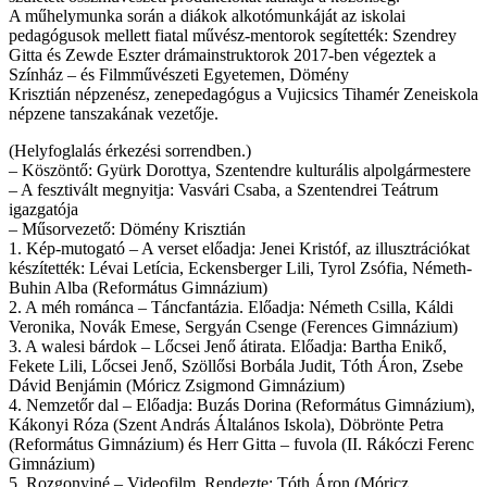
A műhelymunka sor
á
n a di
á
kok alkot
ó
munk
á
j
á
t az iskolai
pedag
ó
gusok mellett fiatal műv
é
sz-mentorok seg
í
tették: Szendrey
Gitta és Zewde Eszter drámainstruktorok 2017-ben végeztek a
Színház – és Filmművészeti Egyetemen,
Dömény
Krisztián
népzenész, zenepedagógus a Vujicsics Tihamér Zeneiskola
népzene tanszakának vezetője
.
(Helyfoglalás érkezési sorrendben.)
– Köszöntő: Gyürk Dorottya, Szentendre
kulturális alpolgármestere
– A fesztivált megnyitja: Vasvári Csaba, a Szentendrei Teátrum
igazgatója
– Műsorvezető: Dömény Krisztián
1. Kép-mutogató – A verset előadja: Jenei Kristóf, az illusztrációkat
készítették: Lévai Letícia, Eckensberger Lili, Tyrol Zsófia, Németh-
Buhin Alba (Református Gimnázium)
2. A méh románca – Táncfantázia. Előadja: Németh Csilla, Káldi
Veronika, Novák Emese, Sergyán Csenge (Ferences Gimnázium)
3. A walesi bárdok – Lőcsei Jenő átirata. Előadja: Bartha Enikő,
Fekete Lili, Lőcsei Jenő, Szöllősi Borbála Judit, Tóth Áron, Zsebe
Dávid Benjámin (Móricz Zsigmond Gimnázium)
4. Nemzetőr dal – Előadja: Buzás Dorina (Református Gimnázium),
Kákonyi Róza (Szent András Általános Iskola), Döbrönte Petra
(Református Gimnázium) és Herr Gitta – fuvola (II. Rákóczi Ferenc
Gimnázium)
5. Rozgonyiné – Videofilm. Rendezte: Tóth Áron (Móricz