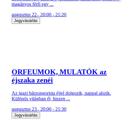
magányos férfi egy ...
augusztus 22., 20:00 - 21:20
Jegyvásárlás
ORFEUMOK, MULATÓK az
éjszaka zenéi
Az igazi bárzongorista éjjel dolgozik, nappal alszik.
Különös világban él, hiszen ...
augusztus 23., 20:00 - 21:30
Jegyvásárlás