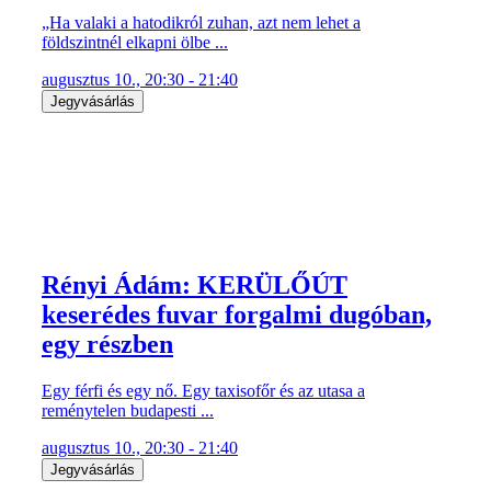
„Ha valaki a hatodikról zuhan, azt nem lehet a
földszintnél elkapni ölbe ...
augusztus 10., 20:30 - 21:40
Jegyvásárlás
Rényi Ádám: KERÜLŐÚT
keserédes fuvar forgalmi dugóban,
egy részben
Egy férfi és egy nő. Egy taxisofőr és az utasa a
reménytelen budapesti ...
augusztus 10., 20:30 - 21:40
Jegyvásárlás