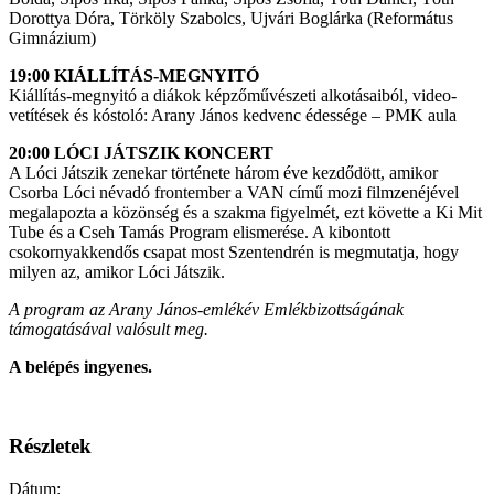
Dorottya Dóra, Törköly Szabolcs, Ujvári Boglárka (Református
Gimnázium)
19:00 KIÁLLÍTÁS-MEGNYITÓ
Kiállítás-megnyitó a diákok képzőművészeti alkotásaiból, video-
vetítések és kóstoló: Arany János kedvenc édessége – PMK aula
20:00 LÓCI JÁTSZIK KONCERT
A Lóci Játszik zenekar története három éve kezdődött, amikor
Csorba Lóci névadó frontem­ber a VAN című mozi filmzenéjével
megalapozta a közönség és a szakma figyelmét, ezt követte a Ki Mit
Tube és a Cseh Tamás Program elisme­rése. A kibontott
csokornyakkendős csapat most Szentendrén is megmutatja, hogy
milyen az, amikor Lóci Játszik.
A program az Arany János-emlékév
Emlékbizottságának
támogatásával valósult meg.
A belépés ingyenes.
Részletek
Dátum: