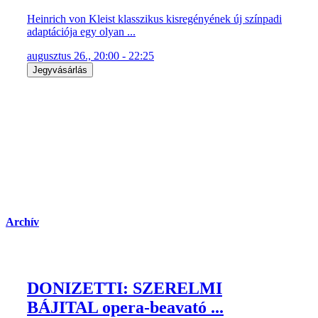
Heinrich von Kleist klasszikus kisregényének új színpadi
adaptációja egy olyan ...
augusztus 26., 20:00 - 22:25
Jegyvásárlás
Archív
DONIZETTI: SZERELMI
BÁJITAL opera-beavató ...