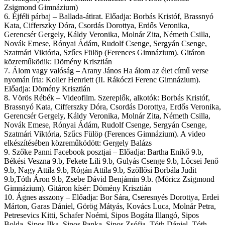
Zsigmond Gimnázium)
6. Éjféli párbaj – Ballada-átirat. Előadja: Borbás Kristóf, Brassnyó
Kata, Cifferszky Dóra, Csordás Dorottya, Erdős Veronika,
Gerencsér Gergely, Káldy Veronika, Molnár Zita, Németh Csilla,
Novák Emese, Rónyai Ádám, Rudolf Csenge, Sergyán Csenge,
Szatmári Viktória, Szűcs Fülöp (Ferences Gimnázium). Gitáron
közreműködik: Dömény Krisztián
7. Álom vagy valóság – Arany János Ha álom az élet című verse
nyomán írta: Koller Henriett (II. Rákóczi Ferenc Gimnázium).
Előadja: Dömény Krisztián
8. Vörös Rébék – Videofilm. Szereplők, alkotók: Borbás Kristóf,
Brassnyó Kata, Cifferszky Dóra, Csordás Dorottya, Erdős Veronika,
Gerencsér Gergely, Káldy Veronika, Molnár Zita, Németh Csilla,
Novák Emese, Rónyai Ádám, Rudolf Csenge, Sergyán Csenge,
Szatmári Viktória, Szűcs Fülöp (Ferences Gimnázium). A video
elkészítésében közreműködött: Gergely Balázs
9. Szőke Panni Facebook posztjai – Előadja: Bartha Enikő 9.b,
Békési Veszna 9.b, Fekete Lili 9.b, Gulyás Csenge 9.b, Lőcsei Jenő
9.b, Nagy Attila 9.b, Rógán Attila 9.b, Szőllősi Borbála Judit
9.b,Tóth Áron 9.b, Zsebe Dávid Benjámin 9.b. (Móricz Zsigmond
Gimnázium). Gitáron kísér: Dömény Krisztián
10. Ágnes asszony – Előadja: Bor Sára, Cseresnyés Dorottya, Erdei
Márton, Garas Dániel, Görög Mátyás, Kovács Luca, Molnár Petra,
Petresevics Kitti, Schafer Noémi, Sipos Bogáta Illangó, Sipos
Bolda, Sipos Ilka, Sipos Panka, Sipos Zsófia, Tóth Dániel, Tóth