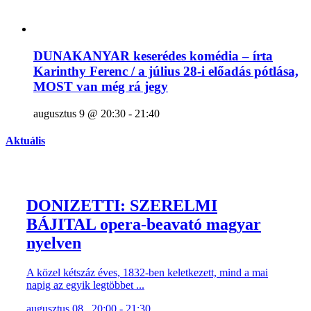
DUNAKANYAR keserédes komédia – írta
Karinthy Ferenc / a július 28-i előadás pótlása,
MOST van még rá jegy
augusztus 9 @ 20:30
-
21:40
Aktuális
DONIZETTI: SZERELMI
BÁJITAL opera-beavató magyar
nyelven
A közel kétszáz éves, 1832-ben keletkezett, mind a mai
napig az egyik legtöbbet ...
augusztus 08., 20:00 - 21:30