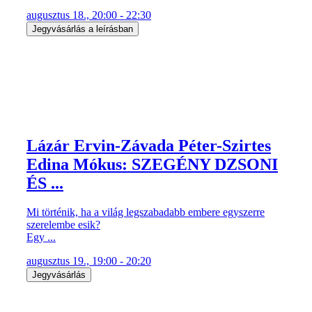
augusztus 18., 20:00 - 22:30
Jegyvásárlás a leírásban
Lázár Ervin-Závada Péter-Szirtes
Edina Mókus: SZEGÉNY DZSONI
ÉS ...
Mi történik, ha a világ legszabadabb embere egyszerre
szerelembe esik?
Egy ...
augusztus 19., 19:00 - 20:20
Jegyvásárlás