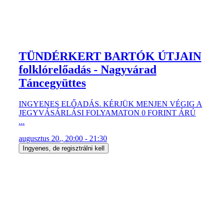
TÜNDÉRKERT BARTÓK ÚTJAIN
folklórelőadás - Nagyvárad
Táncegyüttes
INGYENES ELŐADÁS. KÉRJÜK MENJEN VÉGIG A
JEGYVÁSÁRLÁSI FOLYAMATON 0 FORINT ÁRÚ
...
augusztus 20., 20:00 - 21:30
Ingyenes, de regisztrálni kell