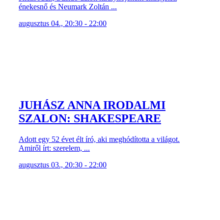
énekesnő és Neumark Zoltán ...
augusztus 04., 20:30 - 22:00
JUHÁSZ ANNA IRODALMI
SZALON: SHAKESPEARE
Adott egy 52 évet élt író, aki meghódította a világot.
Amiről írt: szerelem, ...
augusztus 03., 20:30 - 22:00