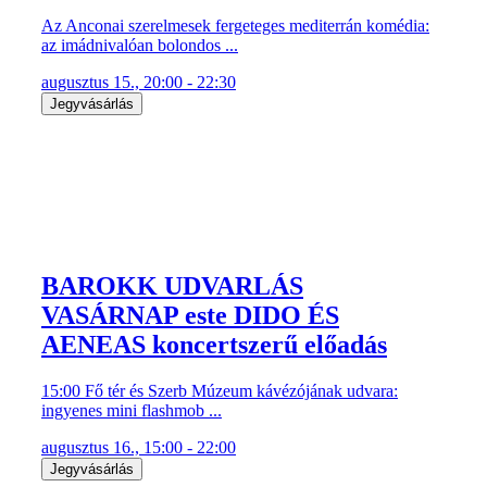
Az Anconai szerelmesek fergeteges mediterrán komédia:
az imádnivalóan bolondos ...
augusztus 15., 20:00 - 22:30
Jegyvásárlás
BAROKK UDVARLÁS
VASÁRNAP este DIDO ÉS
AENEAS koncertszerű előadás
15:00 Fő tér és Szerb Múzeum kávézójának udvara:
ingyenes mini flashmob ...
augusztus 16., 15:00 - 22:00
Jegyvásárlás