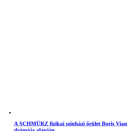
A SCHMÜRZ fizikai színházi őrület Boris Vian
drámája alapján