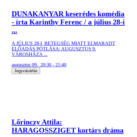
DUNAKANYAR keserédes komédia
- írta Karinthy Ferenc / a július 28-i
...
A JÚLIUS 28-I, BETEGSÉG MIATT ELMARADT
ELŐADÁS PÓTLÁSA: AUGUSZTUS 9.
VÁROSHÁZA ...
augusztus 09., 20:30 - 21:40
Jegyvásárlás
Lőrinczy Attila:
HARAGOSSZIGET kortárs dráma