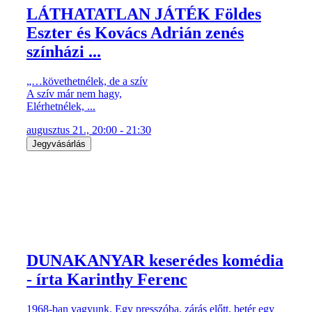
LÁTHATATLAN JÁTÉK Földes
Eszter és Kovács Adrián zenés
színházi ...
„…követhetnélek, de a szív
A szív már nem hagy,
Elérhetnélek, ...
augusztus 21., 20:00 - 21:30
Jegyvásárlás
DUNAKANYAR keserédes komédia
- írta Karinthy Ferenc
1968-ban vagyunk. Egy presszóba, zárás előtt, betér egy