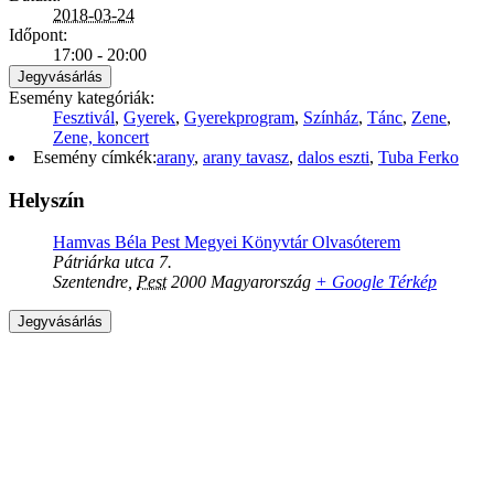
2018-03-24
Időpont:
17:00 - 20:00
Jegyvásárlás
Esemény kategóriák:
Fesztivál
,
Gyerek
,
Gyerekprogram
,
Színház
,
Tánc
,
Zene
,
Zene, koncert
Esemény címkék:
arany
,
arany tavasz
,
dalos eszti
,
Tuba Ferko
Helyszín
Hamvas Béla Pest Megyei Könyvtár Olvasóterem
Pátriárka utca 7.
Szentendre
,
Pest
2000
Magyarország
+ Google Térkép
Jegyvásárlás