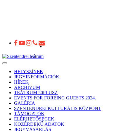
Toggle
navigation
HELYSZÍNEK
JEGYINFORMÁCIÓK
HÍREK
ARCHÍVUM
TEÁTRUM 50PLUSZ
EVENTS FOR FOREING GUESTS 2024.
GALÉRIA
SZENTENDREI KULTURÁLIS KÖZPONT
TÁMOGATÓK
ELÉRHETŐSÉGEK
KÖZÉRDEKŰ ADATOK
JEGYVÁSÁRLÁS