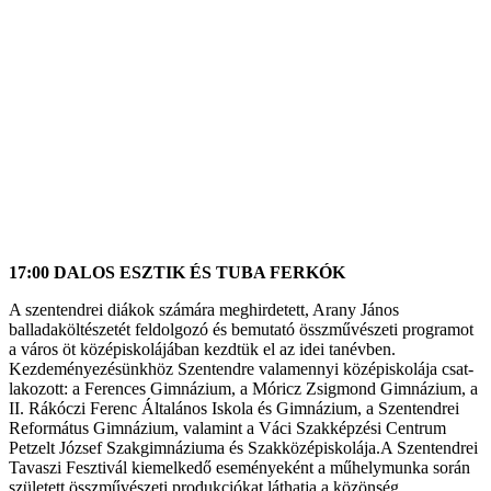
17:00
DALOS ESZTIK ÉS TUBA FERKÓK
A szentendrei diákok számára meghirde­tett, Arany János
balladaköltészetét feldol­gozó és bemutató összművészeti progra­mot
a város öt középiskolájában kezdtük el az idei tanévben.
Kezdeményezésünkhöz Szentendre valamennyi középiskolája csat­
lakozott: a Ferences Gimnázium, a Móricz Zsigmond Gimnázium, a
II. Rákóczi Ferenc Általános Iskola és Gimnázium, a Szentendrei
Református Gimnázium, valamint a Váci Szakképzési Centrum
Petzelt József Szakgimnáziuma és Szakközépiskolája.A Szentendrei
Tavaszi Fesztivál kiemelkedő eseményeként a műhelymunka során
született összművészeti produkciókat láthatja a közönség.