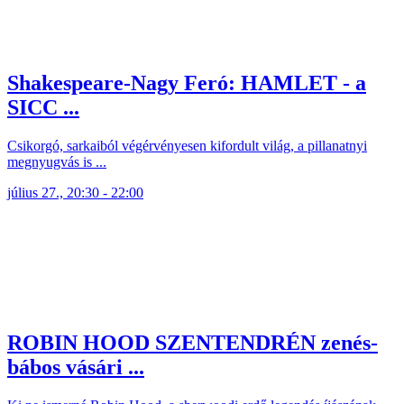
Shakespeare-Nagy Feró: HAMLET - a
SICC ...
Csikorgó, sarkaiból végérvényesen kifordult világ, a pillanatnyi
megnyugvás is ...
július 27., 20:30 - 22:00
ROBIN HOOD SZENTENDRÉN zenés-
bábos vásári ...