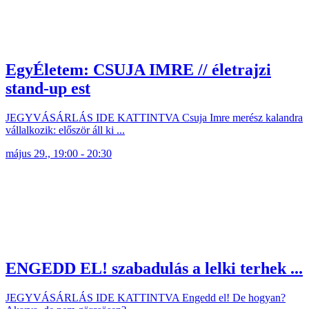
EgyÉletem: CSUJA IMRE // életrajzi
stand-up est
JEGYVÁSÁRLÁS IDE KATTINTVA Csuja Imre merész kalandra
vállalkozik: először áll ki ...
május 29., 19:00 - 20:30
ENGEDD EL! szabadulás a lelki terhek ...
JEGYVÁSÁRLÁS IDE KATTINTVA Engedd el! De hogyan?