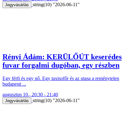
string(10) "2026-06-11"
Jegyvásárlás
Rényi Ádám: KERÜLŐÚT keserédes
fuvar forgalmi dugóban, egy részben
Egy férfi és egy nő. Egy taxisofőr és az utasa a reménytelen
budapesti ...
augusztus 10., 20:30 - 21:40
string(10) "2026-06-11"
Jegyvásárlás