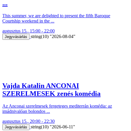
...
This summer, we are delighted to present the fifth Baroque
Courtship weekend in the ...
augusztus 15., 15:00 - 22:00
string(10) "2026-08-04"
Jegyvásárlás
Vajda Katalin ANCONAI
SZERELMESEK zenés komédia
Az Anconai szerelmesek fergeteges mediterrán komédia: az
imádnivalóan bolondos ...
augusztus 15., 20:00 - 22:30
string(10) "2026-06-11"
Jegyvásárlás