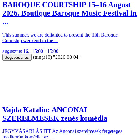
BAROQUE COURTSHIP 15–16 August
2026. Boutique Baroque Music Festival in
...
This summer, we are delighted to present the fifth Baroque
Courtship weekend in the ...
augusztus 16., 15:00 - 15:00
string(10) "2026-08-04"
Jegyvásárlás
Vajda Katalin: ANCONAI
SZERELMESEK zenés komédia
JEGYVÁSÁRLÁS ITT Az Anconai szerelmesek fergeteges
mediterrán komédia: az ...