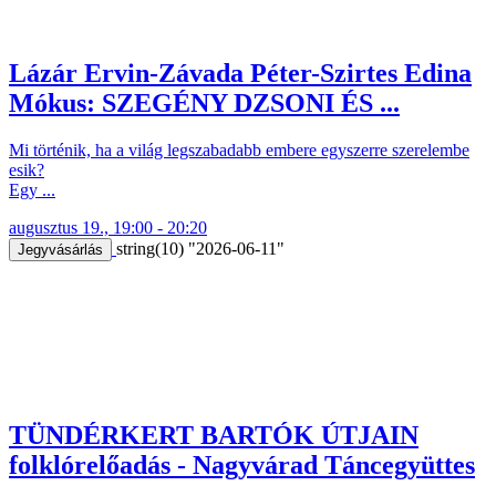
Lázár Ervin-Závada Péter-Szirtes Edina
Mókus: SZEGÉNY DZSONI ÉS ...
Mi történik, ha a világ legszabadabb embere egyszerre szerelembe
esik?
Egy ...
augusztus 19., 19:00 - 20:20
string(10) "2026-06-11"
Jegyvásárlás
TÜNDÉRKERT BARTÓK ÚTJAIN
folklórelőadás - Nagyvárad Táncegyüttes