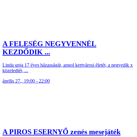
A FELESÉG NEGYVENNÉL
KEZDŐDIK ...
Linda unja 17 éves házasságát, angol kertvárosi életét, a negyedik x
közeledtét, ...
április 27., 19:00 - 22:00
A PIROS ESERNYŐ zenés mesejáték