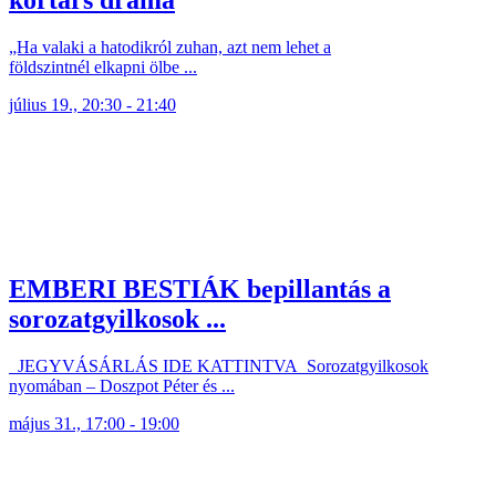
kortárs dráma
„Ha valaki a hatodikról zuhan, azt nem lehet a
földszintnél elkapni ölbe ...
július 19., 20:30 - 21:40
EMBERI BESTIÁK bepillantás a
sorozatgyilkosok ...
JEGYVÁSÁRLÁS IDE KATTINTVA Sorozatgyilkosok
nyomában – Doszpot Péter és ...
május 31., 17:00 - 19:00