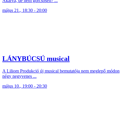
Akarva, de nem görcsösen? ...
május 21., 18:30 - 20:00
LÁNYBÚCSÚ musical
A Liliom Produkció új musical bemutatója nem meglepő módon
négy negyvenes ...
május 10., 19:00 - 20:30