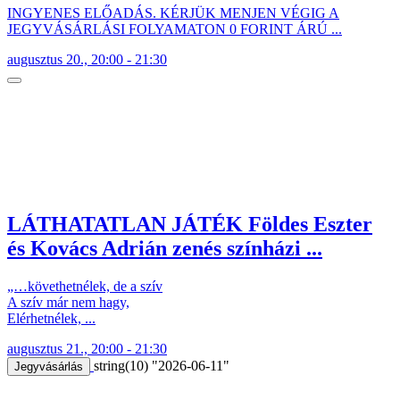
INGYENES ELŐADÁS. KÉRJÜK MENJEN VÉGIG A
JEGYVÁSÁRLÁSI FOLYAMATON 0 FORINT ÁRÚ ...
augusztus 20., 20:00 - 21:30
LÁTHATATLAN JÁTÉK Földes Eszter
és Kovács Adrián zenés színházi ...
„…követhetnélek, de a szív
A szív már nem hagy,
Elérhetnélek, ...
augusztus 21., 20:00 - 21:30
string(10) "2026-06-11"
Jegyvásárlás