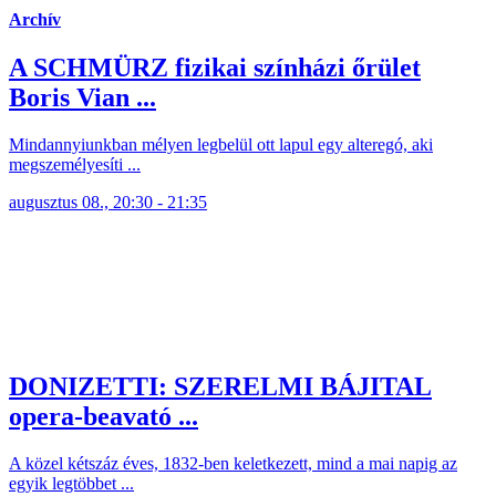
Archív
A SCHMÜRZ fizikai színházi őrület
Boris Vian ...
Mindannyiunkban mélyen legbelül ott lapul egy alteregó, aki
megszemélyesíti ...
augusztus 08., 20:30 - 21:35
DONIZETTI: SZERELMI BÁJITAL
opera-beavató ...
A közel kétszáz éves, 1832-ben keletkezett, mind a mai napig az
egyik legtöbbet ...