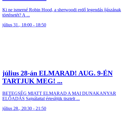
Ki ne ismerné Robin Hood, a sherwoodi erdő legendás íjászának
történetét? A ...
július 31., 18:00 - 18:50
július 28-án ELMARAD! AUG. 9-ÉN
TARTJUK MEG! ...
BETEGSÉG MIATT ELMARAD A MAI DUNAKANYAR
ELŐADÁS Sajnálattal értesítjük tisztelt ...
július 28., 20:30 - 21:50