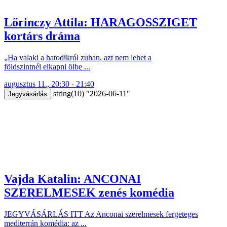
Lőrinczy Attila: HARAGOSSZIGET
kortárs dráma
„Ha valaki a hatodikról zuhan, azt nem lehet a
földszintnél elkapni ölbe ...
augusztus 11., 20:30 - 21:40
string(10) "2026-06-11"
Jegyvásárlás
Vajda Katalin: ANCONAI
SZERELMESEK zenés komédia
JEGYVÁSÁRLÁS ITT Az Anconai szerelmesek fergeteges
mediterrán komédia: az ...