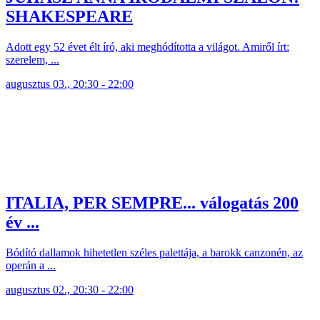
SHAKESPEARE
Adott egy 52 évet élt író, aki meghódította a világot. Amiről írt:
szerelem, ...
augusztus 03., 20:30 - 22:00
ITALIA, PER SEMPRE... válogatás 200
év ...
Bódító dallamok hihetetlen széles palettája, a barokk canzonén, az
operán a ...
augusztus 02., 20:30 - 22:00