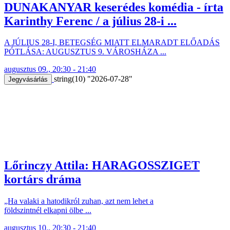
DUNAKANYAR keserédes komédia - írta
Karinthy Ferenc / a július 28-i ...
A JÚLIUS 28-I, BETEGSÉG MIATT ELMARADT ELŐADÁS
PÓTLÁSA: AUGUSZTUS 9. VÁROSHÁZA ...
augusztus 09., 20:30 - 21:40
string(10) "2026-07-28"
Jegyvásárlás
Lőrinczy Attila: HARAGOSSZIGET
kortárs dráma
„Ha valaki a hatodikról zuhan, azt nem lehet a
földszintnél elkapni ölbe ...
augusztus 10., 20:30 - 21:40