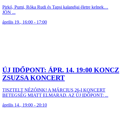
Pirkó, Pumi, Róka Rudi és Tapsi kalandjai életre kelnek…
JÖN ...
április 19., 16:00 - 17:00
ÚJ IDŐPONT: ÁPR. 14. 19:00 KONCZ
ZSUZSA KONCERT
TISZTELT NÉZÓINK! A MÁRCIUS 26-I KONCERT
BETEGSÉG MIATT ELMARAD. AZ ÚJ IDŐPONT: ...
április 14., 19:00 - 20:10