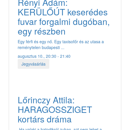
Rényi Ádám:
KERÜLŐÚT keserédes
fuvar forgalmi dugóban,
egy részben
Egy férfi és egy nő. Egy taxisofőr és az utasa a
reménytelen budapesti ...
augusztus 10., 20:30 - 21:40
Jegyvásárlás
Lőrinczy Attila:
HARAGOSSZIGET
kortárs dráma
„Ha valaki a hatodikról zuhan, azt nem lehet a