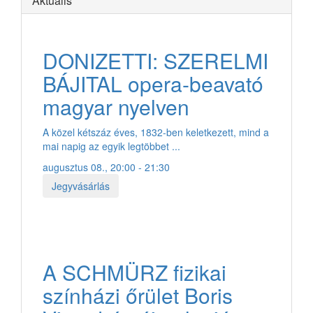
Aktuális
Outlook 365
Outlook Live
.ics fájl exportálása
Export Outlook .ics fájl
DONIZETTI: SZERELMI
BÁJITAL opera-beavató
magyar nyelven
A közel kétszáz éves, 1832-ben keletkezett, mind a
mai napig az egyik legtöbbet ...
augusztus 08., 20:00 - 21:30
Jegyvásárlás
A SCHMÜRZ fizikai
színházi őrület Boris